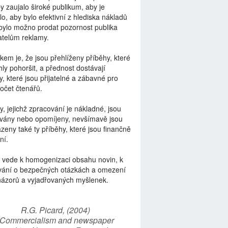
by zaujalo široké publikum, aby je
lo, aby bylo efektivní z hlediska nákladů
bylo možno prodat pozornost publika
telům reklamy.
kem je, že jsou přehlíženy příběhy, které
ly pohoršit, a přednost dostávají
y, které jsou přijatelné a zábavné pro
počet čtenářů.
y, jejichž zpracování je nákladné, jsou
vány nebo opomíjeny, nevšímavě jsou
zeny také ty příběhy, které jsou finančně
ní.
 vede k homogenizaci obsahu novin, k
vání o bezpečných otázkách a omezení
názorů a vyjadřovaných myšlenek.
R.G. Picard, (2004)
“Commercialism and newspaper