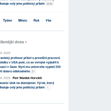
haluje celý jeho politický příběh
3349
Týden
Měsíc
Rok
Vše
ílenější dnes
 8. 2026
raelský profesor přišel o prestižní pracovní
bídku v USA poté, co se veřejně vyjádřil k
tuaci v Gaze. Nyní mu univerzita vyplatí 250
00 dolarů odškodného
21
 8. 2026
Petr Waniek Horváth
ausův útok na důstojnost. Výrok, který
haluje celý jeho politický příběh
1