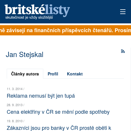
lně závisejí na finančních příspěvcích čtenářů. Prosím
PŘIHLÁSIT
AKTUÁLNÍ VYDÁNÍ
Jan Stejskal
ARCHIV
ROZHOVORY
Články autora
Profil
Kontakt
TÉMATA
11. 3. 2014 /
Reklama nemusí být jen tupá
NEJČTENĚJŠÍ ZA 7 DNÍ
28. 9. 2013 /
Cena elektřiny v ČR se mění podle spotřeby
AUTOŘI
19. 8. 2010 /
PŘÍSPĚVKY NA PROVOZ
Zákazníci jsou pro banky v ČR prostě oběti k