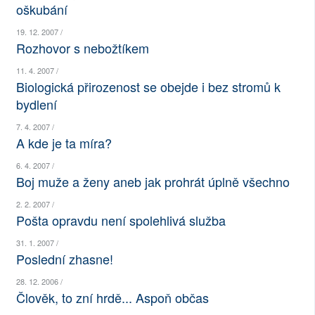
oškubání
SOCIÁLNÍ SÍTĚ
19. 12. 2007 /
Rozhovor s nebožtíkem
RUBRIKY
11. 4. 2007 /
PLNÁ VERZE STRÁNEK
Biologická přirozenost se obejde i bez stromů k
bydlení
7. 4. 2007 /
A kde je ta míra?
6. 4. 2007 /
Boj muže a ženy aneb jak prohrát úplně všechno
2. 2. 2007 /
Pošta opravdu není spolehlivá služba
31. 1. 2007 /
Poslední zhasne!
28. 12. 2006 /
Člověk, to zní hrdě... Aspoň občas