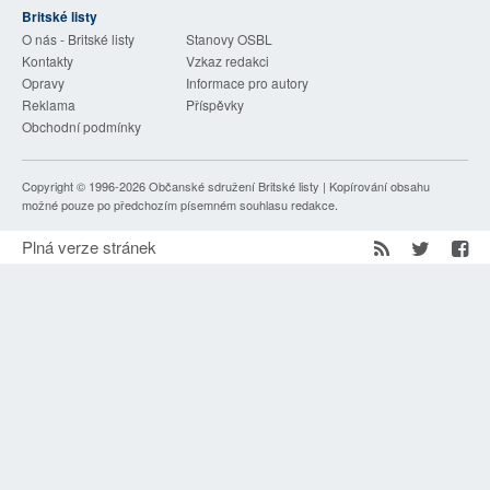
Britské listy
SOCIÁLNÍ SÍTĚ
O nás - Britské listy
Stanovy OSBL
Kontakty
Vzkaz redakci
RUBRIKY
Opravy
Informace pro autory
Reklama
Příspěvky
PLNÁ VERZE STRÁNEK
Obchodní podmínky
Copyright © 1996-2026
Občanské sdružení Britské listy
| Kopírování obsahu
možné pouze po předchozím písemném souhlasu redakce.
Plná verze stránek