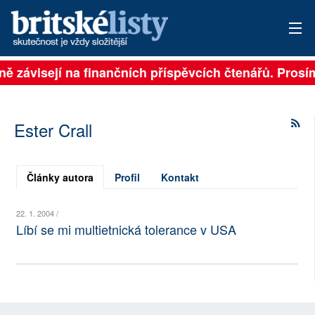
lně závisejí na finančních příspěvcích čtenářů. Prosí
PŘIHLÁSIT
AKTUÁLNÍ VYDÁNÍ
Ester Crall
ARCHIV
ROZHOVORY
Články autora
Profil
Kontakt
TÉMATA
22. 1. 2004 /
Líbí se mi multietnická tolerance v USA
NEJČTENĚJŠÍ ZA 7 DNÍ
AUTOŘI
PŘÍSPĚVKY NA PROVOZ