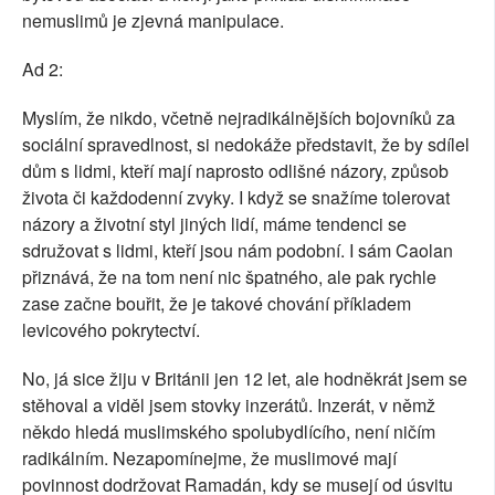
nemuslimů je zjevná manipulace.
Ad 2:
Myslím, že nikdo, včetně nejradikálnějších bojovníků za
sociální spravedlnost, si nedokáže představit, že by sdílel
dům s lidmi, kteří mají naprosto odlišné názory, způsob
života či každodenní zvyky. I když se snažíme tolerovat
názory a životní styl jiných lidí, máme tendenci se
sdružovat s lidmi, kteří jsou nám podobní. I sám Caolan
přiznává, že na tom není nic špatného, ale pak rychle
zase začne bouřit, že je takové chování příkladem
levicového pokrytectví.
No, já sice žiju v Británii jen 12 let, ale hodněkrát jsem se
stěhoval a viděl jsem stovky inzerátů. Inzerát, v němž
někdo hledá muslimského spolubydlícího, není ničím
radikálním. Nezapomínejme, že muslimové mají
povinnost dodržovat Ramadán, kdy se musejí od úsvitu