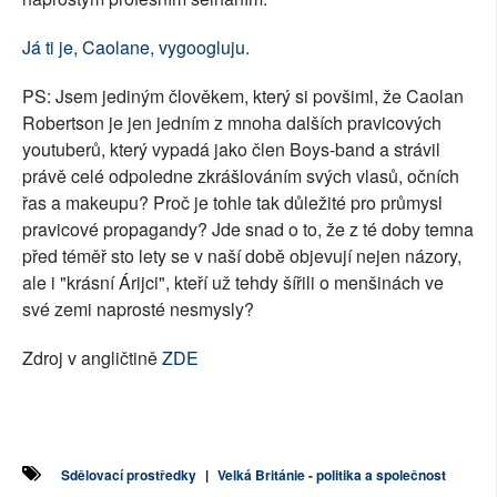
Já ti je, Caolane, vygoogluju.
PS: Jsem jediným člověkem, který si povšiml, že Caolan
Robertson je jen jedním z mnoha dalších pravicových
youtuberů, který vypadá jako člen Boys-band a strávil
právě celé odpoledne zkrášlováním svých vlasů, očních
řas a makeupu? Proč je tohle tak důležité pro průmysl
pravicové propagandy? Jde snad o to, že z té doby temna
před téměř sto lety se v naší době objevují nejen názory,
ale i "krásní Árijci", kteří už tehdy šířili o menšinách ve
své zemi naprosté nesmysly?
Zdroj v angličtině
ZDE
Sdělovací prostředky
|
Velká Británie - politika a společnost