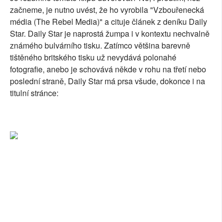
začneme, je nutno uvést, že ho vyrobila "Vzbouřenecká
média (The Rebel Media)" a cituje článek z deníku Daily
Star. Daily Star je naprostá žumpa i v kontextu nechvalně
známého bulvárního tisku. Zatímco většina barevně
tištěného britského tisku už nevydává polonahé
fotografie, anebo je schovává někde v rohu na třetí nebo
poslední straně, Daily Star má prsa všude, dokonce i na
titulní stránce: