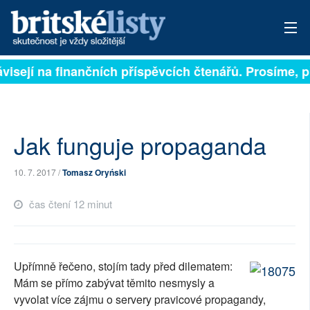
visejí na finančních příspěvcích čtenářů. Prosíme, při
PŘIHLÁSIT
AKTUÁLNÍ VYDÁNÍ
ARCHIV
Jak funguje propaganda
ROZHOVORY
10. 7. 2017 /
Tomasz Oryński
TÉMATA
čas čtení 12 minut
NEJČTENĚJŠÍ ZA 7 DNÍ
AUTOŘI
Upřímně řečeno, stojím tady před dilematem:
Mám se přímo zabývat těmito nesmysly a
PŘÍSPĚVKY NA PROVOZ
vyvolat více zájmu o servery pravicové propagandy,