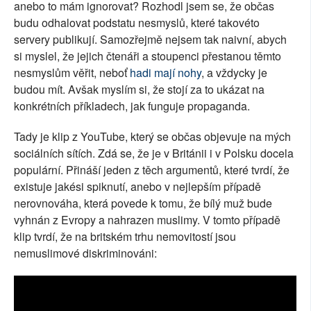
anebo to mám ignorovat? Rozhodl jsem se, že občas
SOCIÁLNÍ SÍTĚ
budu odhalovat podstatu nesmyslů, které takovéto
servery publikují. Samozřejmě nejsem tak naivní, abych
RUBRIKY
si myslel, že jejich čtenáři a stoupenci přestanou těmto
nesmyslům věřit, neboť
hadi mají nohy
, a vždycky je
PLNÁ VERZE STRÁNEK
budou mít. Avšak myslím si, že stojí za to ukázat na
konkrétních příkladech, jak funguje propaganda.
Tady je klip z YouTube, který se občas objevuje na mých
sociálních sítích. Zdá se, že je v Británii i v Polsku docela
populární. Přináší jeden z těch argumentů, které tvrdí, že
existuje jakési spiknutí, anebo v nejlepším případě
nerovnováha, která povede k tomu, že bílý muž bude
vyhnán z Evropy a nahrazen muslimy. V tomto případě
klip tvrdí, že na britském trhu nemovitostí jsou
nemuslimové diskriminováni: