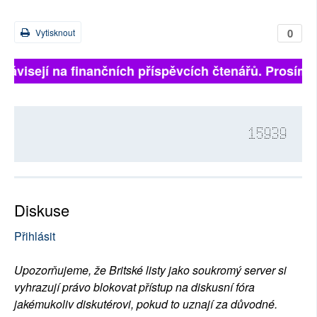
0
Vytisknout
závisejí na finančních příspěvcích čtenářů. Prosíme, p
15939
Diskuse
Přihlásit
Upozorňujeme, že Britské listy jako soukromý server si
vyhrazují právo blokovat přístup na diskusní fóra
jakémukoliv diskutérovi, pokud to uznají za důvodné.