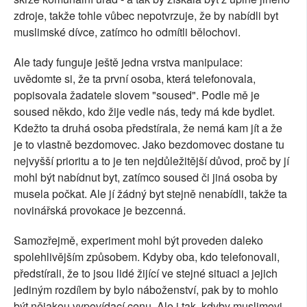
zdroje, takže tohle vůbec nepotvrzuje, že by nabídli byt
muslimské dívce, zatímco ho odmítli bělochovi.
Ale tady funguje ještě jedna vrstva manipulace:
uvědomte si, že ta první osoba, která telefonovala,
popisovala žadatele slovem "soused". Podle mě je
soused někdo, kdo žije vedle nás, tedy má kde bydlet.
Kdežto ta druhá osoba předstírala, že nemá kam jít a že
je to vlastně bezdomovec. Jako bezdomovec dostane tu
nejvyšší prioritu a to je ten nejdůležitější důvod, proč by jí
mohl být nabídnut byt, zatímco soused či jiná osoba by
musela počkat. Ale jí žádný byt stejně nenabídli, takže ta
novinářská provokace je bezcenná.
Samozřejmě, experiment mohl být proveden daleko
spolehlivějším způsobem. Kdyby oba, kdo telefonovali,
předstírali, že to jsou lidé žijící ve stejné situaci a jejich
jediným rozdílem by bylo náboženství, pak by to mohlo
být nějakou vypovídací cenu. Ale i tak, kdyby muslimovi