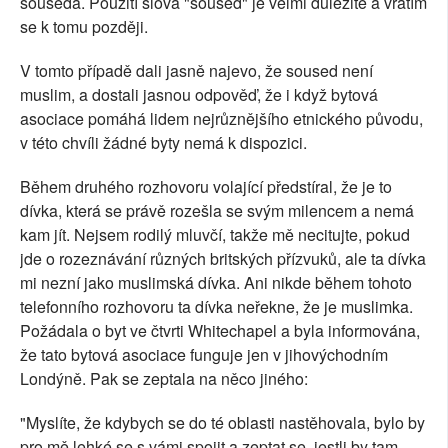
souseda. Použití slova "soused" je velmi důležité a vrátím
se k tomu později.
V tomto případě dali jasně najevo, že soused není
muslim, a dostali jasnou odpověď, že i když bytová
asociace pomáhá lidem nejrůznějšího etnického původu,
v této chvíli žádné byty nemá k dispozici.
Během druhého rozhovoru volající předstíral, že je to
dívka, která se právě rozešla se svým milencem a nemá
kam jít. Nejsem rodilý mluvčí, takže mě necitujte, pokud
jde o rozeznávání různých britských přízvuků, ale ta dívka
mi nezní jako muslimská dívka. Ani nikde během tohoto
telefonního rozhovoru ta dívka neřekne, že je muslimka.
Požádala o byt ve čtvrti Whitechapel a byla informována,
že tato bytová asociace funguje jen v jihovýchodním
Londýně. Pak se zeptala na něco jiného:
"Myslíte, že kdybych se do té oblasti nastěhovala, bylo by
pro mě lehké se s vámi spojit a zeptat se, jestli by tam