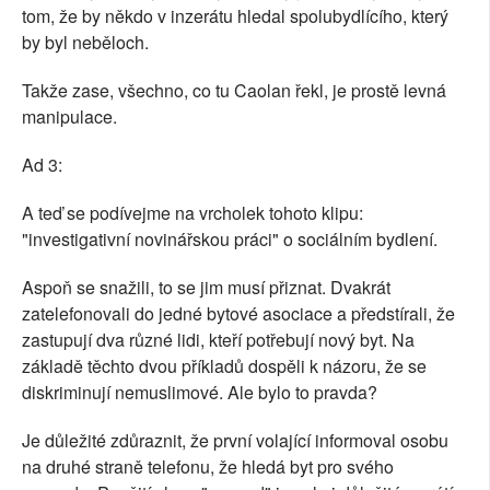
tom, že by někdo v inzerátu hledal spolubydlícího, který
by byl neběloch.
Takže zase, všechno, co tu Caolan řekl, je prostě levná
manipulace.
Ad 3:
A teď se podívejme na vrcholek tohoto klipu:
"investigativní novinářskou práci" o sociálním bydlení.
Aspoň se snažili, to se jim musí přiznat. Dvakrát
zatelefonovali do jedné bytové asociace a předstírali, že
zastupují dva různé lidi, kteří potřebují nový byt. Na
základě těchto dvou příkladů dospěli k názoru, že se
diskriminují nemuslimové. Ale bylo to pravda?
Je důležité zdůraznit, že první volající informoval osobu
na druhé straně telefonu, že hledá byt pro svého