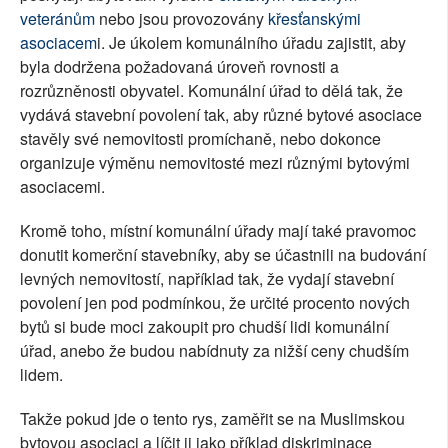
veteránům
nebo jsou provozovány
křesťanskými
asociacem
i. Je úkolem komunálního úřadu zajistit, aby
byla dodržena požadovaná úroveň rovnosti a
rozrůzněnosti obyvatel. Komunální úřad to dělá tak, že
vydává stavební povolení tak, aby různé bytové asociace
stavěly své nemovitosti promíchaně, nebo dokonce
organizuje výměnu nemovitosté mezi různými bytovými
asociacemi.
Kromě toho, místní komunální úřady mají také pravomoc
donutit komerční stavebníky, aby se účastnili na budování
levných nemovitostí, například tak, že vydají stavební
povolení jen pod podmínkou, že určité procento nových
bytů si bude moci zakoupit pro chudší lidi komunální
úřad, anebo že budou nabídnuty za nižší ceny chudším
lidem.
Takže pokud jde o tento rys, zaměřit se na Muslimskou
bytovou asociaci a líčit ji jako příklad diskriminace