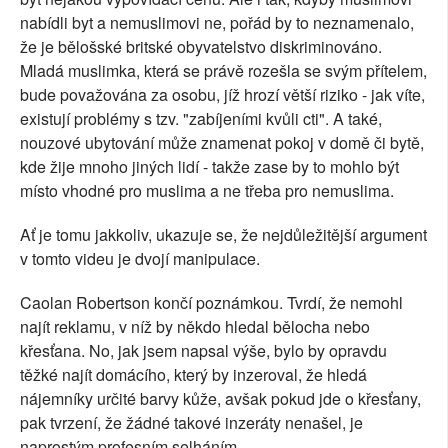
nabídli byt a nemuslimovi ne, pořád by to neznamenalo,
že je bělošské britské obyvatelstvo diskriminováno.
Mladá muslimka, která se právě rozešla se svým přítelem,
bude považována za osobu, jíž hrozí větší riziko - jak víte,
existují problémy s tzv. "zabíjeními kvůli cti". A také,
nouzové ubytování může znamenat pokoj v domě či bytě,
kde žije mnoho jiných lidí - takže zase by to mohlo být
místo vhodné pro muslima a ne třeba pro nemuslima.
Ať je tomu jakkoliv, ukazuje se, že nejdůležitější argument
v tomto videu je dvojí manipulace.
Caolan Robertson končí poznámkou. Tvrdí, že nemohl
najít reklamu, v níž by někdo hledal bělocha nebo
křesťana. No, jak jsem napsal výše, bylo by opravdu
těžké najít domácího, který by inzeroval, že hledá
nájemníky určité barvy kůže, avšak pokud jde o křesťany,
pak tvrzení, že žádné takové inzeráty nenašel, je
naprostým profesním selháním.