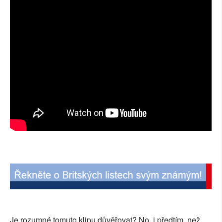
Je rozumné tomuto klipu důvěřovat? No, i předtím, než