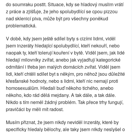
do soumraku postit. Situace, kdy se hladový muslim vrátí
z práce a zjišťuje, že jeho spolubydlící se cpou pizzou
nad sklenicí piva, může být pro všechny poněkud
problematická.
V době, kdy jsem ještě sdílel byty s cizími lidmi, viděl
jsem inzeráty hledající spolubydlící, kteří nekouří, nebo
naopak ty, kteří tolerují kouření v bytě. Viděl jsem, jak lidé
hledají milovníky zvířat, anebo jak vyjadřují kategorické
odmítání i třeba jen malých domácích zvířat. Viděl jsem
lidi, kteří chtěli sdílet byt s někým, pro něhož jsou důležité
křesťanské hodnoty, nebo s lidmi, kteří nic nemají proti
homosexuálům. Hledali buď někoho tichého, anebo
někoho, kdo rád dělá mejdany. A tak dále, a tak dále.
Nikdo s tím neměl žádný problém. Tak přece trhy fungují,
pravičáci by měli mít radost.
Musím přiznat, že jsem nikdy neviděl inzeráty, které by
specificky hledaly bělochy, ale taky jsem nikdy neslyšel o