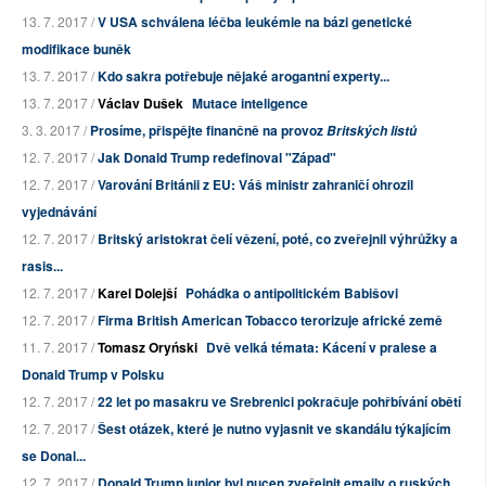
13. 7. 2017 /
V USA schválena léčba leukémie na bázi genetické
modifikace buněk
13. 7. 2017 /
Kdo sakra potřebuje nějaké arogantní experty...
13. 7. 2017 /
Václav Dušek
Mutace inteligence
3. 3. 2017 /
Prosíme, přispějte finančně na provoz
Britských listů
12. 7. 2017 /
Jak Donald Trump redefinoval "Západ"
12. 7. 2017 /
Varování Británii z EU: Váš ministr zahraničí ohrozil
vyjednávání
12. 7. 2017 /
Britský aristokrat čelí vězení, poté, co zveřejnil výhrůžky a
rasis...
12. 7. 2017 /
Karel Dolejší
Pohádka o antipolitickém Babišovi
12. 7. 2017 /
Firma British American Tobacco terorizuje africké země
11. 7. 2017 /
Tomasz Oryński
Dvě velká témata: Kácení v pralese a
Donald Trump v Polsku
12. 7. 2017 /
22 let po masakru ve Srebrenici pokračuje pohřbívání obětí
12. 7. 2017 /
Šest otázek, které je nutno vyjasnit ve skandálu týkajícím
se Donal...
12. 7. 2017 /
Donald Trump junior byl nucen zveřejnit emaily o ruských