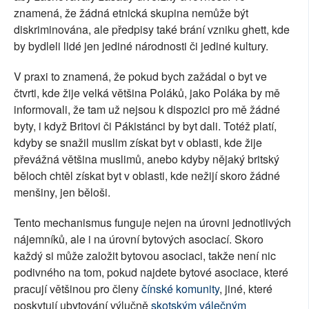
znamená, že žádná etnická skupina nemůže být
diskriminována, ale předpisy také brání vzniku ghett, kde
by bydleli lidé jen jediné národnosti či jediné kultury.
V praxi to znamená, že pokud bych zažádal o byt ve
čtvrti, kde žije velká většina Poláků, jako Poláka by mě
informovali, že tam už nejsou k dispozici pro mě žádné
byty, i když Britovi či Pákistánci by byt dali. Totéž platí,
kdyby se snažil muslim získat byt v oblasti, kde žije
převážná většina muslimů, anebo kdyby nějaký britský
běloch chtěl získat byt v oblasti, kde nežijí skoro žádné
menšiny, jen běloši.
Tento mechanismus funguje nejen na úrovni jednotlivých
nájemníků, ale i na úrovní bytových asociací. Skoro
každý si může založit bytovou asociaci, takže není nic
podivného na tom, pokud najdete bytové asociace, které
pracují většinou pro členy
čínské komunity
, jiné, které
poskytují ubytování výlučně
skotským válečným