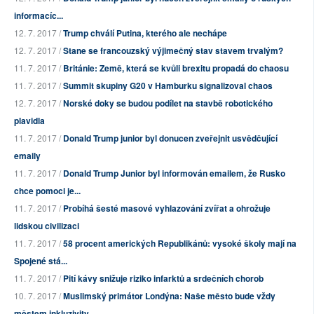
informacíc...
12. 7. 2017 /
Trump chválí Putina, kterého ale nechápe
12. 7. 2017 /
Stane se francouzský výjimečný stav stavem trvalým?
11. 7. 2017 /
Británie: Země, která se kvůli brexitu propadá do chaosu
11. 7. 2017 /
Summit skupiny G20 v Hamburku signalizoval chaos
12. 7. 2017 /
Norské doky se budou podílet na stavbě robotického
plavidla
11. 7. 2017 /
Donald Trump junior byl donucen zveřejnit usvědčující
emaily
11. 7. 2017 /
Donald Trump Junior byl informován emailem, že Rusko
chce pomoci je...
11. 7. 2017 /
Probíhá šesté masové vyhlazování zvířat a ohrožuje
lidskou civilizaci
11. 7. 2017 /
58 procent amerických Republikánů: vysoké školy mají na
Spojené stá...
11. 7. 2017 /
Pití kávy snižuje riziko infarktů a srdečních chorob
10. 7. 2017 /
Muslimský primátor Londýna: Naše město bude vždy
městem inkluzivity...