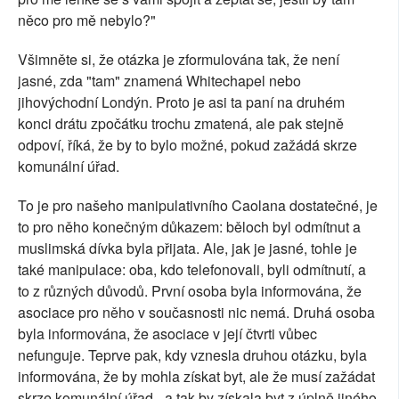
něco pro mě nebylo?"
Všimněte si, že otázka je zformulována tak, že není
jasné, zda "tam" znamená Whitechapel nebo
jihovýchodní Londýn. Proto je asi ta paní na druhém
konci drátu zpočátku trochu zmatená, ale pak stejně
odpoví, říká, že by to bylo možné, pokud zažádá skrze
komunální úřad.
To je pro našeho manipulativního Caolana dostatečné, je
to pro něho konečným důkazem: běloch byl odmítnut a
muslimská dívka byla přijata. Ale, jak je jasné, tohle je
také manipulace: oba, kdo telefonovali, byli odmítnutí, a
to z různých důvodů. První osoba byla informována, že
asociace pro něho v současnosti nic nemá. Druhá osoba
byla informována, že asociace v její čtvrti vůbec
nefunguje. Teprve pak, kdy vznesla druhou otázku, byla
informována, že by mohla získat byt, ale že musí zažádat
skrze komunální úřad - a tak by získala byt z úplně jiného