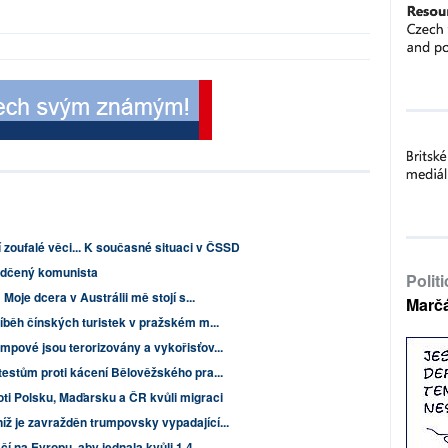
í zoufalé věci... K současné situaci v ČSSD
vědčený komunista
Polit
Moje dcera v Austrálii mě stojí s...
Marč
íběh čínských turistek v pražském m...
mpové jsou terorizovány a vykořisťov...
testům proti kácení Bělověžského pra...
oti Polsku, Maďarsku a ČR kvůli migraci
ž je zavražděn trumpovsky vypadající...
 na Evropu, aby jednala kvůli 1,4 ...