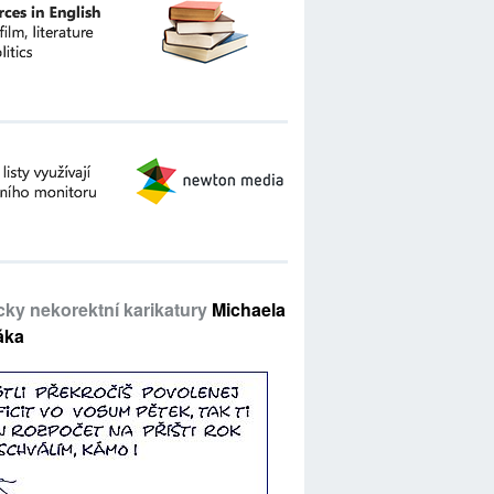
icky nekorektní karikatury
Michaela
áka