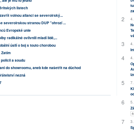
Dů
, ale je mu to jedno
tu
Britských listech
za
avřít volnou alianci se severoirský...
4.
e severoirskou stranou DUP "ohrozí ...
No
enců Evropské unie
Te
vá
 radikálně ovlivnili mladí lidé,...
4.
bální úsilí o boj s touto chorobou
In
. Zatím
4.
policii a soudu
Op
 ani do showroomu, aneb kde našetřit na důchod
Am
i
řátelství nezná
7
7.
Kl
od
5.
Zá
4
3.
S