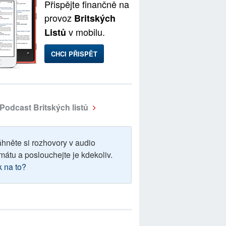
Přispějte finančně na
provoz
Britských
v mobilu.
Listů
CHCI PŘISPĚT
Podcast Britských listů
áhněte si rozhovory v audio
mátu a poslouchejte je kdekoliv.
k na to?