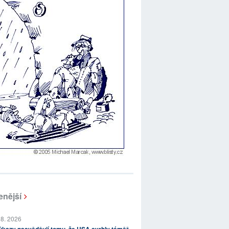
enější
 8. 2026