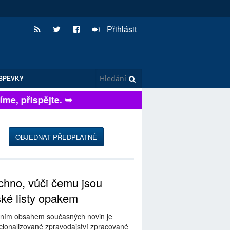
Přihlásit
SPĚVKY
e, přispějte. ➥
OBJEDNAT PŘEDPLATNÉ
hno, vůči čemu jsou
ské listy opakem
ním obsahem současných novin je
ionalizované zpravodajství zpracované