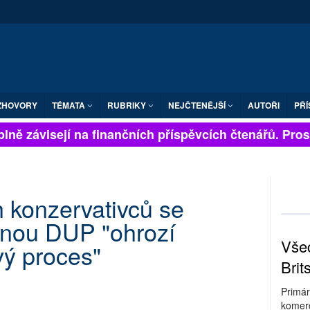
ZHOVORY
TÉMATA
RUBRIKY
NEJČTENĚJŠÍ
AUTOŘI
PŘÍ
lně závisejí na finančních příspěvcích čtenářů. Prosím
 konzervativců se
anou DUP "ohrozí
Všec
vý proces"
Brit
Primár
komerc