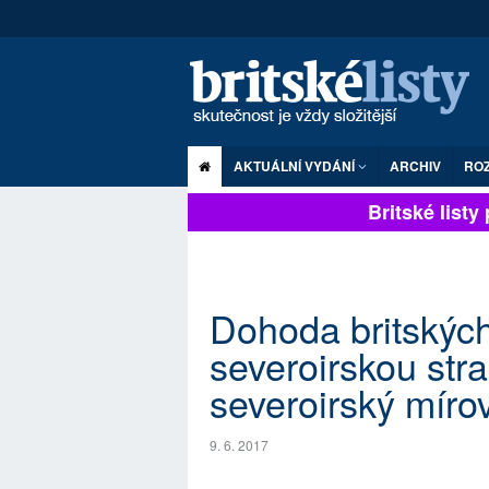
AKTUÁLNÍ VYDÁNÍ
ARCHIV
RO
Britské listy p
Dohoda britských
severoirskou str
severoirský míro
9. 6. 2017