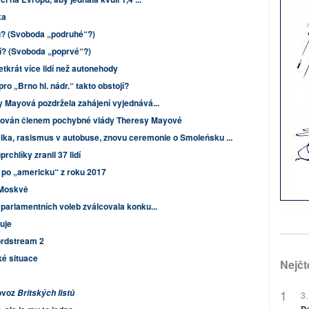
ka
u? (Svoboda „podruhé“?)
í? (Svoboda „poprvé“?)
tkrát více lidí než autonehody
ro „Brno hl. nádr.“ takto obstojí?
 Mayová pozdržela zahájení vyjednává...
enován členem pochybné vlády Theresy Mayové
ka, rasismus v autobuse, znovu ceremonie o Smoleńsku ...
chlíky zranil 37 lidí
i po „americku“ z roku 2017
 Moskvě
parlamentních voleb zválcovala konku...
čuje
rdstream 2
ké situace
Nejčt
rovoz
Britských listů
3.