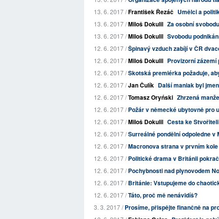
13. 6. 2017 /
František Řezáč
Umělci a politi
13. 6. 2017 /
Miloš Dokulil
Za osobní svobod
13. 6. 2017 /
Miloš Dokulil
Svobodu podnikán
12. 6. 2017 /
Špinavý vzduch zabíjí v ČR dvace
12. 6. 2017 /
Miloš Dokulil
Provizorní zázemí p
12. 6. 2017 /
Skotská premiérka požaduje, aby
12. 6. 2017 /
Jan Čulík
Další maniak byl jm
12. 6. 2017 /
Tomasz Oryński
Zhrzená manžel
12. 6. 2017 /
Požár v německé ubytovně pro upr
12. 6. 2017 /
Miloš Dokulil
Cesta ke Stvořitel
12. 6. 2017 /
Surreálné pondělní odpoledne v
12. 6. 2017 /
Macronova strana v prvním kole 
12. 6. 2017 /
Politické drama v Británii pokra
12. 6. 2017 /
Pochybnosti nad plynovodem No
12. 6. 2017 /
Británie: Vstupujeme do chaotic
12. 6. 2017 /
Táto, proč mě nenávidíš?
3. 3. 2017 /
Prosíme, přispějte finančně na p