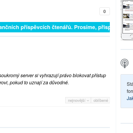
0
finančních příspěvcích čtenářů. Prosíme, přispějte. ➥
soukromý server si vyhrazují právo blokovat přístup
rovi, pokud to uznají za důvodné.
St
for
Ja
nejnovější
oblíbené