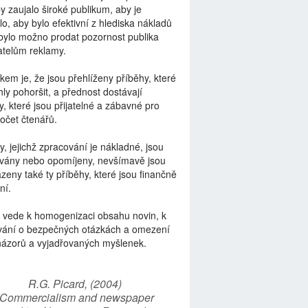
by zaujalo široké publikum, aby je
lo, aby bylo efektivní z hlediska nákladů
bylo možno prodat pozornost publika
telům reklamy.
kem je, že jsou přehlíženy příběhy, které
ly pohoršit, a přednost dostávají
y, které jsou přijatelné a zábavné pro
počet čtenářů.
y, jejichž zpracování je nákladné, jsou
vány nebo opomíjeny, nevšímavě jsou
zeny také ty příběhy, které jsou finančně
ní.
 vede k homogenizaci obsahu novin, k
vání o bezpečných otázkách a omezení
názorů a vyjadřovaných myšlenek.
R.G. Picard, (2004)
“Commercialism and newspaper