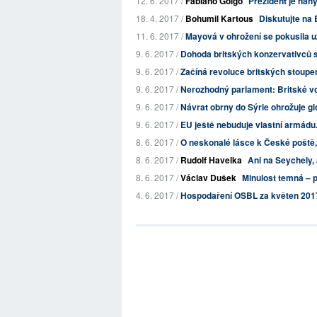
12. 6. 2017 /
Fabiano Golgo
Prezident je nahý
18. 4. 2017 /
Bohumil Kartous
Diskutujte na 
11. 6. 2017 /
Mayová v ohrožení se pokusila uz
9. 6. 2017 /
Dohoda britských konzervativců s
9. 6. 2017 /
Začíná revoluce britských stoup
9. 6. 2017 /
Nerozhodný parlament: Britské volby
9. 6. 2017 /
Návrat obrny do Sýrie ohrožuje glo
9. 6. 2017 /
EU ještě nebuduje vlastní armádu
8. 6. 2017 /
O neskonalé lásce k České poště, 
8. 6. 2017 /
Rudolf Havelka
Ani na Seychely,
8. 6. 2017 /
Václav Dušek
Minulost temná – p
4. 6. 2017 /
Hospodaření OSBL za květen 201