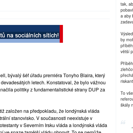
tak, a
pobavi
a aby 
zadava
Výsled
by moh
příběh
větší 
Příběh
zlehčo
l, bývalý šéf úřadu premiéra Tonyho Blaira, který
přechá
riskant
v devadesátých letech. Konstatoval, že bylo vážnou
ačila politiky z fundamentalistické strany DUP za
To vše
refero
škály 
otiž založen na předpokladu, že londýnská vláda
rální stanovisko. V současnosti neexistuje v
rotestanty v Severním Irsku vláda a londýnská vláda
ání ve snaze tamější vládu obnovit. To se nemůže