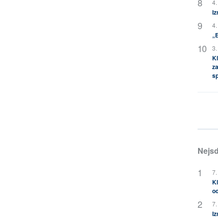
4.
Iz
4.
„
3.
Kl
za
s
Nejsd
7.
Kl
od
7.
Iz