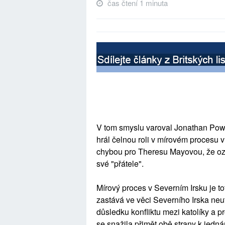
čas čtení 1 minuta
V tom smyslu varoval Jonathan Powel
hrál čelnou roli v mírovém procesu 
chybou pro Theresu Mayovou, že ozn
své "přátele".
Mírový proces v Severním Irsku je t
zastává ve věci Severního Irska neut
důsledku konfliktu mezi katolíky a p
se snažila přimět obě strany k jedn