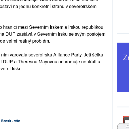
ostaví na jednu konkrétní stranu v severoirském
o hranici mezi Severním Irskem a Irskou republikou
trana DUP zastává v Severním Irsku se svým postojem
bude velmi reálný problém.
ním varovala severoirská Alliance Party. Její šéfka
i DUP a Theresou Mayovou ochromuje neutralitu
verní Irsko.
Brexit - vše