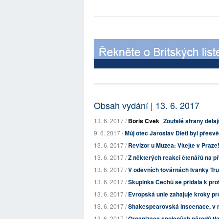
Obsah vydání | 13. 6. 2017
13. 6. 2017 /
Boris Cvek
Zoufalé strany dělaj
9. 6. 2017 /
Můj otec Jaroslav Dietl byl přes
13. 6. 2017 /
Revizor u Muzea: Vítejte v Praze! 
13. 6. 2017 /
Z některých reakcí čtenářů na př
13. 6. 2017 /
V oděvních továrnách Ivanky Tru
13. 6. 2017 /
Skupinka Čechů se přidala k pro
13. 6. 2017 /
Evropská unie zahajuje kroky pr
13. 6. 2017 /
Shakespearovská inscenace, v ní
13. 6. 2017 /
Organizace spojených národů tlačí