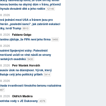
kazy nasvědčují tomu, že USA svrhly téměř
novou bombu na obytný dům v Íránu, přičemž
hynulo dvouleté dítě a jeho rodiče
12146
 8. 2026
vá jednání mezi USA a Íránem jsou pro
herán „poslední šancí“, jak zabránit eskalaci
lky, tvrdí Trump
9910
 8. 2026
Fabiano Golgo
fantino zjišťuje, že FIFA není jeho firma
5493
 8. 2026
uštěni Spojenými státy: Palestinští
eričané uvízli ve vlně násilí ze strany
zraelských osadníků
5430
 8. 2026
Petr Waniek Horváth
ausův útok na důstojnost. Výrok, který
haluje celý jeho politický příběh
5414
 8. 2026
hada trvanlivosti římského betonu rozluštěna
497
 8. 2026
Oldřich Maděra
potřeba vody v JE Dukovany
4376