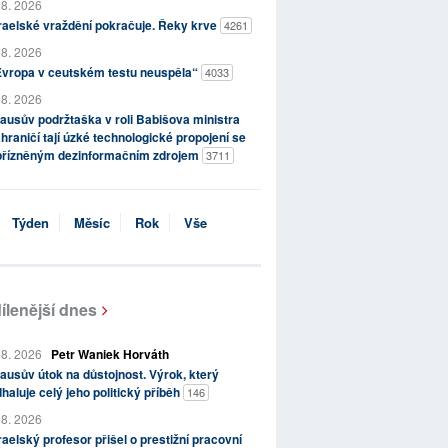
 8. 2026
raelské vraždění pokračuje. Řeky krve
4261
 8. 2026
Evropa v ceutském testu neuspěla“
4033
 8. 2026
ausův podržtaška v roli Babišova ministra
hraničí tají úzké technologické propojení se
přízněným dezinformačním zdrojem
3711
Týden
Měsíc
Rok
Vše
ílenější dnes
 8. 2026
Petr Waniek Horváth
ausův útok na důstojnost. Výrok, který
haluje celý jeho politický příběh
146
 8. 2026
raelský profesor přišel o prestižní pracovní