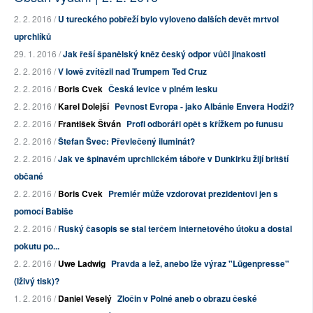
2. 2. 2016 /
U tureckého pobřeží bylo vyloveno dalších devět mrtvol
uprchlíků
29. 1. 2016 /
Jak řeší španělský kněz český odpor vůči jinakosti
2. 2. 2016 /
V Iowě zvítězil nad Trumpem Ted Cruz
2. 2. 2016 /
Boris Cvek
Česká levice v plném lesku
2. 2. 2016 /
Karel Dolejší
Pevnost Evropa - jako Albánie Envera Hodži?
2. 2. 2016 /
František Štván
Profi odboráři opět s křížkem po funusu
2. 2. 2016 /
Štefan Švec: Převlečený iluminát?
2. 2. 2016 /
Jak ve špinavém uprchlickém táboře v Dunkirku žijí britští
občané
2. 2. 2016 /
Boris Cvek
Premiér může vzdorovat prezidentovi jen s
pomocí Babiše
2. 2. 2016 /
Ruský časopis se stal terčem internetového útoku a dostal
pokutu po...
2. 2. 2016 /
Uwe Ladwig
Pravda a lež, anebo lže výraz "Lügenpresse"
(lživý tisk)?
1. 2. 2016 /
Daniel Veselý
Zločin v Polné aneb o obrazu české