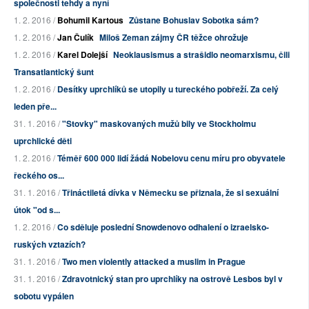
společnosti tehdy a nyní
1. 2. 2016 /
Bohumil Kartous
Zůstane Bohuslav Sobotka sám?
1. 2. 2016 /
Jan Čulík
Miloš Zeman zájmy ČR těžce ohrožuje
1. 2. 2016 /
Karel Dolejší
Neoklausismus a strašidlo neomarxismu, čili
Transatlantický šunt
1. 2. 2016 /
Desítky uprchlíků se utopily u tureckého pobřeží. Za celý
leden pře...
31. 1. 2016 /
"Stovky" maskovaných mužů bily ve Stockholmu
uprchlické děti
1. 2. 2016 /
Téměř 600 000 lidí žádá Nobelovu cenu míru pro obyvatele
řeckého os...
31. 1. 2016 /
Třináctiletá dívka v Německu se přiznala, že si sexuální
útok "od s...
1. 2. 2016 /
Co sděluje poslední Snowdenovo odhalení o izraelsko-
ruských vztazích?
31. 1. 2016 /
Two men violently attacked a muslim in Prague
31. 1. 2016 /
Zdravotnický stan pro uprchlíky na ostrově Lesbos byl v
sobotu vypálen