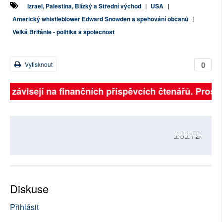
Izrael, Palestina, Blízký a Střední východ
|
USA
|
Americký whistleblower Edward Snowden a špehování občanů
|
Velká Británie - politika a společnost
0
Vytisknout
lně závisejí na finančních příspěvcích čtenářů. Prosím
10179
Diskuse
Přihlásit