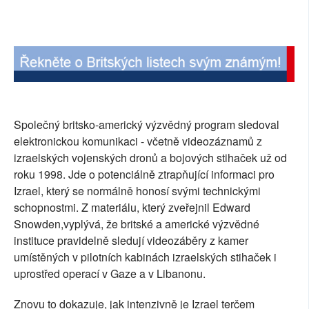
SOCIÁLNÍ SÍTĚ
RUBRIKY
PLNÁ VERZE STRÁNEK
Společný britsko-americký výzvědný program sledoval
elektronickou komunikaci - včetně videozáznamů z
izraelských vojenských dronů a bojových stihaček už od
roku 1998. Jde o potenciálně ztrapňující informaci pro
Izrael, který se normálně honosí svými technickými
schopnostmi. Z materiálu, který zveřejnil Edward
Snowden,vyplývá, že britské a americké výzvědné
instituce pravidelně sledují videozáběry z kamer
umístěných v pilotních kabinách izraelských stihaček i
uprostřed operací v Gaze a v Libanonu.
Znovu to dokazuje, jak intenzivně je Izrael terčem