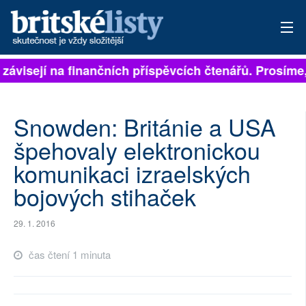
 závisejí na finančních příspěvcích čtenářů. Prosíme,
PŘIHLÁSIT
AKTUÁLNÍ VYDÁNÍ
Snowden: Británie a USA
ARCHIV
špehovaly elektronickou
komunikaci izraelských
ROZHOVORY
bojových stihaček
TÉMATA
29. 1. 2016
NEJČTENĚJŠÍ ZA 7 DNÍ
čas čtení 1 minuta
AUTOŘI
PŘÍSPĚVKY NA PROVOZ