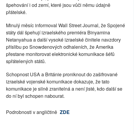
špehování i od zemí, které jsou vůči němu údajně
přátelské.
Minulý měsíc informoval Wall Street Journal, že Spojené
státy dál špehují izraelského premiéra Binyamina
Netanyahua a další vysoké izraelské činitele navzdory
příslibu po Snowdenových odhaleních, že Amerika
přestane monitorovat elektronické komunikace šéfů
spřátelených států.
Schopnost USA a Británie proniknout do zašifrované
izraelské vojenské komunikace dokazuje, že tato
komunikace je silně zranitelná a není jisté, kdo další se
do ní byl schopen nabourat.
Podrobnosti v angličtině
ZDE