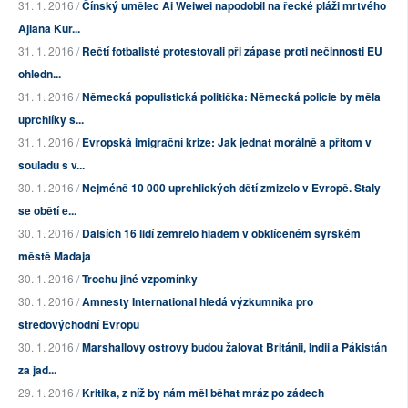
31. 1. 2016 /
Čínský umělec Ai Weiwei napodobil na řecké pláži mrtvého
Ajlana Kur...
31. 1. 2016 /
Řečtí fotbalisté protestovali při zápase proti nečinnosti EU
ohledn...
31. 1. 2016 /
Německá populistická politička: Německá policie by měla
uprchlíky s...
31. 1. 2016 /
Evropská imigrační krize: Jak jednat morálně a přitom v
souladu s v...
30. 1. 2016 /
Nejméně 10 000 uprchlických dětí zmizelo v Evropě. Staly
se obětí e...
30. 1. 2016 /
Dalších 16 lidí zemřelo hladem v obklíčeném syrském
městě Madaja
30. 1. 2016 /
Trochu jiné vzpomínky
30. 1. 2016 /
Amnesty International hledá výzkumníka pro
středovýchodní Evropu
30. 1. 2016 /
Marshallovy ostrovy budou žalovat Británii, Indii a Pákistán
za jad...
29. 1. 2016 /
Kritika, z níž by nám měl běhat mráz po zádech