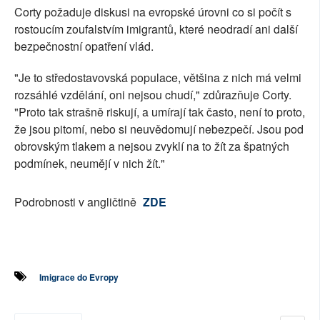
Corty požaduje diskusi na evropské úrovni co si počít s
rostoucím zoufalstvím imigrantů, které neodradí ani další
bezpečnostní opatření vlád.
"Je to středostavovská populace, většina z nich má velmi
rozsáhlé vzdělání, oni nejsou chudí," zdůrazňuje Corty.
"Proto tak strašně riskují, a umírají tak často, není to proto,
že jsou pitomí, nebo si neuvědomují nebezpečí. Jsou pod
obrovským tlakem a nejsou zvyklí na to žít za špatných
podmínek, neumějí v nich žít."
Podrobnosti v angličtině
ZDE
Imigrace do Evropy