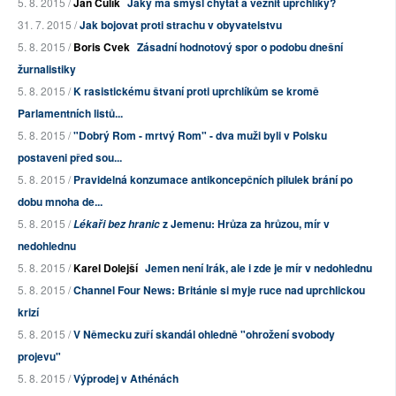
5. 8. 2015 /
Jan Čulík
Jaký má smysl chytat a věznit uprchlíky?
31. 7. 2015 /
Jak bojovat proti strachu v obyvatelstvu
5. 8. 2015 /
Boris Cvek
Zásadní hodnotový spor o podobu dnešní
žurnalistiky
5. 8. 2015 /
K rasistickému štvaní proti uprchlíkům se kromě
Parlamentních listů...
5. 8. 2015 /
"Dobrý Rom - mrtvý Rom" - dva muži byli v Polsku
postaveni před sou...
5. 8. 2015 /
Pravidelná konzumace antikoncepčních pilulek brání po
dobu mnoha de...
5. 8. 2015 /
z Jemenu: Hrůza za hrůzou, mír v
Lékaři bez hranic
nedohlednu
5. 8. 2015 /
Karel Dolejší
Jemen není Irák, ale i zde je mír v nedohlednu
5. 8. 2015 /
Channel Four News: Británie si myje ruce nad uprchlickou
krizí
5. 8. 2015 /
V Německu zuří skandál ohledně "ohrožení svobody
projevu"
5. 8. 2015 /
Výprodej v Athénách