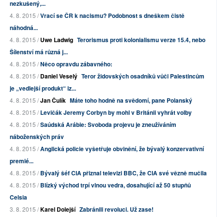
nezkušený,...
4. 8. 2015 /
Vrací se ČR k nacismu? Podobnost s dneškem čistě
náhodná...
4. 8. 2015 /
Uwe Ladwig
Terorismus proti kolonialismu verze 15.4, nebo
Šílenství má různá j...
4. 8. 2015 /
Něco opravdu zábavného:
4. 8. 2015 /
Daniel Veselý
Teror židovských osadníků vůči Palestincům
je „vedlejší produkt“ iz...
4. 8. 2015 /
Jan Čulík
Máte toho hodně na svědomí, pane Polanský
4. 8. 2015 /
Levičák Jeremy Corbyn by mohl v Británii vyhrát volby
4. 8. 2015 /
Saúdská Arábie: Svoboda projevu je zneužíváním
náboženských práv
4. 8. 2015 /
Anglická policie vyšetřuje obvinění, že bývalý konzervativní
premié...
4. 8. 2015 /
Bývalý šéf CIA přiznal televizi BBC, že CIA své vězně mučila
4. 8. 2015 /
Blízký východ trpí vlnou vedra, dosahující až 50 stupňů
Celsia
3. 8. 2015 /
Karel Dolejší
Zabránili revoluci. Už zase!