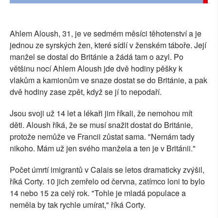
Ahlem Aloush, 31, je ve sedmém měsíci těhotenství a je
jednou ze syrských žen, které sídlí v ženském táboře. Její
manžel se dostal do Británie a žádá tam o azyl. Po
většinu nocí Ahlem Aloush jde dvě hodiny pěšky k
vlakům a kamionům ve snaze dostat se do Británie, a pak
dvě hodiny zase zpět, když se jí to nepodaří.
Jsou svoji už 14 let a lékaři jim říkali, že nemohou mít
děti. Aloush říká, že se musí snažit dostat do Británie,
protože nemůže ve Francii zůstat sama. "Nemám tady
nikoho. Mám už jen svého manžela a ten je v Británii."
Počet úmrtí imigrantů v Calais se letos dramaticky zvýšil,
říká Corty. 10 jich zemřelo od června, zatímco loni to bylo
14 nebo 15 za celý rok. "Tohle je mladá populace a
neměla by tak rychle umírat," říká Corty.