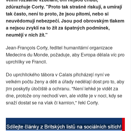
zdůrazňuje Corty. "Proto tak strašně riskují, a umírají
SOCIÁLNÍ SÍTĚ
tak často, není to proto, že jsou pitomí, nebo si
neuvědomují nebezpečí. Jsou pod obrovským tlakem
RUBRIKY
a nejsou zvyklí na to žít za špatných podmínek,
PLNÁ VERZE STRÁNEK
neumějí v nich žít."
Jean-François Corty, ředitel humanitární organizace
Medecins du Monde, požaduje, aby Evropa dělala víc pro
uprchlíky ve Francii.
Do uprchlického tábora v Calais přicházejí nyní ve
velkém počtu ženy a děti a úřady nedělají dost pro to, aby
jim poskytly útočiště a ochranu. "Není lehké je vidět za
dne, protože ony nechodí ven, ale vidíte je v noci, kdy se
snaží dostat se na vlak či kamion," řekl Corty.