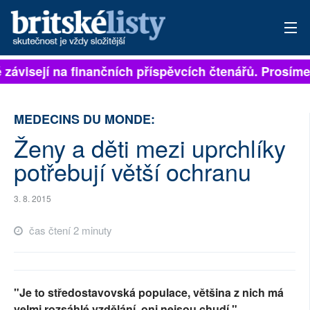
ě závisejí na finančních příspěvcích čtenářů. Prosíme,
PŘIHLÁSIT
AKTUÁLNÍ VYDÁNÍ
MEDECINS DU MONDE:
ARCHIV
Ženy a děti mezi uprchlíky
potřebují větší ochranu
ROZHOVORY
TÉMATA
3. 8. 2015
čas čtení 2 minuty
NEJČTENĚJŠÍ ZA 7 DNÍ
AUTOŘI
"Je to středostavovská populace, většina z nich má
PŘÍSPĚVKY NA PROVOZ
velmi rozsáhlé vzdělání, oni nejsou chudí,"