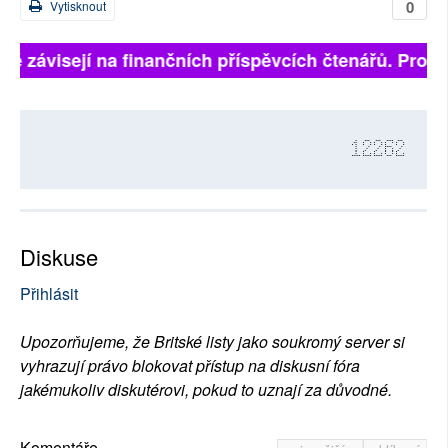
0
Vytisknout
lně závisejí na finančních příspěvcích čtenářů. Prosím
12262
Diskuse
Přihlásit
Upozorňujeme, že Britské listy jako soukromý server si
vyhrazují právo blokovat přístup na diskusní fóra
jakémukoliv diskutérovi, pokud to uznají za důvodné.
Komentáře