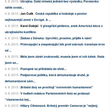
5. 8. 2015 /
Ukrajina: Další minská jednání bez výsledku, Porošenko
náhle svolal...
4. 8. 2015 /
Jan Čulík
Česká republika si koleduje o pověst
nejhnusnější země v Evropě. A ...
4. 8. 2015 /
Karel Dolejší
V přespříští pětiletce, aneb Americká lekce z
ukrajinského konfliktu
4. 8. 2015 /
Žádost z Dánska: Uprchlíci, prosíme, přijďte k nám!
4. 8. 2015 /
Překvapující a znepokojující lék proti stárnutí: transfuze krve
od ...
4. 8. 2015 /
Měla jsem zánět zvukovodů, musela jsem si vzít šátek. Stala
jsem se...
4. 8. 2015 /
Postupně se přikládalo do ohně...
4. 8. 2015 /
Podporovat politiku, která dehumanizuje druhé, je
dehumanizovat sám...
4. 8. 2015 /
se proviňují "extremním humanismem"
Britské listy
4. 8. 2015 /
V řediteli redakce Parlamentních listů se probouzí
"vlastenecká boj...
4. 8. 2015 /
Hillary Clintonová: Britský premiér Cameron je "nejistý,