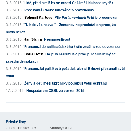
3. 8. 2015 /
Lidé, před nimiž by se mnozí Češi měli hluboce stydět
3. 8. 2015 /
Proč nemá Česko takovéhoto prezidenta?
3. 8. 2015 /
Bohumil Kartous
Vliv
je přeceňován
Parlamentních listů
3. 8. 2015 /
"Nikdo vás nezval" - Zemanovi to prochází jen proto, že
nikdo neroz...
3. 8. 2015 /
Jan Sláma
Nesnášenlivost
3. 8. 2015 /
Francouzi donutili saúdského krále zrušit svou dovolenou
3. 8. 2015 /
Boris Cvek
Co je to rasismus a proč je neslučitelný se
západní demokracií
3. 8. 2015 /
Francouzští politikové požadují, aby si Britové přesunuli svůj
chao...
3. 8. 2015 /
Ženy a děti mezi uprchlíky potřebují větší ochranu
17. 7. 2015 /
Hospodaření OSBL za červen 2015
Britské listy
O nás - Britské listy
Stanovy OSBL