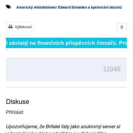
Americký whistleblower Edward Snowden a špehování občanů
0
Vytisknout
lně závisejí na finančních příspěvcích čtenářů. Prosí
11948
Diskuse
Přihlásit
Upozorňujeme, že Britské listy jako soukromý server si