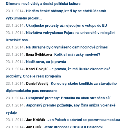
Dilemata nové vlády a česká politická kultura
23. 1. 2014 /
Hledám české občany, kteří by se chtěli účastnit
výzkumného projekt...
23. 1. 2014 /
Ukrajinské protesty už nejsou jen o vstupu do EU
23. 1. 2014 /
Návštěva velvyslance Pojara na univerzitě v nelegální
izraelské osa...
23. 1. 2014 /
Na Ukrajině bylo vyhlášeno osmihodinové příměří
23. 1. 2014 /
Ilona Švihlíková
Kolik sil má ruský medvěd?
23. 1. 2014 /
Nediktovat, co je pravda
23. 1. 2014 /
Karel Dolejší
Je pravda, že má Rusko ekonomické
problémy. Chce je řešit zbrojením
23. 1. 2014 /
Daniel Veselý
Konec syrského konfliktu za stávajícího
diplomatického patu nenastane
23. 1. 2014 /
Ukrajinské protesty: Brutalita na obou stranách sílí
23. 1. 2014 /
Japonský premiér požaduje, aby Čína snížila vojenské
výdaje
23. 1. 2014 /
Jan Kršňák
Jan Palach a stávání se posmrtnou maskou
23. 1. 2014 /
Jan Čulík
Ještě drobnost k HBO a k Palachovi