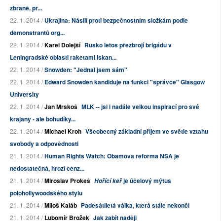
zbraně, pr...
22. 1. 2014 /
Ukrajina: Násilí proti bezpečnostním složkám podle
demonstrantů org...
22. 1. 2014 /
Karel Dolejší
Rusko letos přezbrojí brigádu v
Leningradské oblasti raketami Iskan...
22. 1. 2014 /
Snowden: "Jednal jsem sám"
22. 1. 2014 /
Edward Snowden kandiduje na funkci "správce" Glasgow
University
22. 1. 2014 /
Jan Mrskoš
MLK -- jsi i nadále velkou inspirací pro své
krajany - ale bohudíky...
22. 1. 2014 /
Michael Kroh
Všeobecný základní příjem ve světle vztahu
svobody a odpovědnosti
21. 1. 2014 /
Human Rights Watch: Obamova reforma NSA je
nedostatečná, hrozí cenz...
21. 1. 2014 /
Miroslav Prokeš
je účelový mýtus
Hořící keř
polohollywoodského stylu
21. 1. 2014 /
Miloš Kaláb
Padesátiletá válka, která stále nekončí
21. 1. 2014 /
Lubomír Brožek
Jak zabít naději