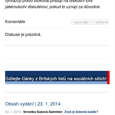
vyhrazují právo blokovat přístup na diskusní fóra
jakémukoliv diskutérovi, pokud to uznají za důvodné.
Komentáře
nejnovější
oblíbené
Diskuse je prázdná.
Obsah vydání | 23. 1. 2014
23. 1. 2014 /
Veronika Sušová-Salminen
Zvyk je železná košile?