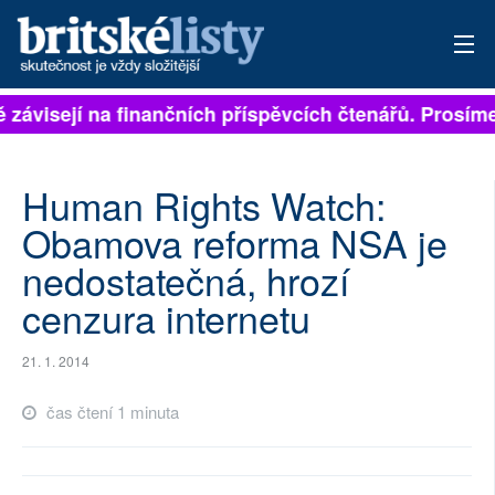
ě závisejí na finančních příspěvcích čtenářů. Prosíme,
PŘIHLÁSIT
AKTUÁLNÍ VYDÁNÍ
Human Rights Watch:
ARCHIV
Obamova reforma NSA je
nedostatečná, hrozí
ROZHOVORY
cenzura internetu
TÉMATA
21. 1. 2014
NEJČTENĚJŠÍ ZA 7 DNÍ
čas čtení 1 minuta
AUTOŘI
PŘÍSPĚVKY NA PROVOZ