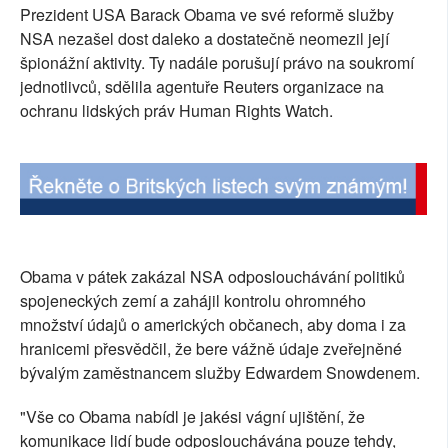
Prezident USA Barack Obama ve své reformě služby
SOCIÁLNÍ SÍTĚ
NSA nezašel dost daleko a dostatečně neomezil její
špionážní aktivity. Ty nadále porušují právo na soukromí
RUBRIKY
jednotlivců, sdělila agentuře Reuters organizace na
ochranu lidských práv Human Rights Watch.
PLNÁ VERZE STRÁNEK
Obama v pátek zakázal NSA odposlouchávání politiků
spojeneckých zemí a zahájil kontrolu ohromného
množství údajů o amerických občanech, aby doma i za
hranicemi přesvědčil, že bere vážně údaje zveřejněné
bývalým zaměstnancem služby Edwardem Snowdenem.
"Vše co Obama nabídl je jakési vágní ujištění, že
komunikace lidí bude odposlouchávána pouze tehdy,