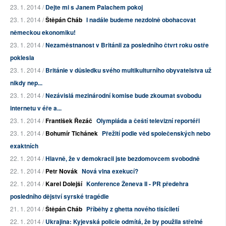
23. 1. 2014 /
Dejte mi s Janem Palachem pokoj
23. 1. 2014 /
Štěpán Cháb
I nadále budeme nezdolně obohacovat
německou ekonomiku!
23. 1. 2014 /
Nezaměstnanost v Británii za posledního čtvrt roku ostře
poklesla
23. 1. 2014 /
Británie v důsledku svého multikulturního obyvatelstva už
nikdy nep...
23. 1. 2014 /
Nezávislá mezinárodní komise bude zkoumat svobodu
internetu v éře a...
23. 1. 2014 /
František Řezáč
Olympiáda a čeští televizní reportéři
23. 1. 2014 /
Bohumír Tichánek
Přežití podle věd společenských nebo
exaktních
22. 1. 2014 /
Hlavně, že v demokracii jste bezdomovcem svobodně
22. 1. 2014 /
Petr Novák
Nová vlna exekucí?
22. 1. 2014 /
Karel Dolejší
Konference Ženeva II - PR předehra
posledního dějství syrské tragédie
21. 1. 2014 /
Štěpán Cháb
Příběhy z ghetta nového tisíciletí
22. 1. 2014 /
Ukrajina: Kyjevská policie odmítá, že by použila střelné