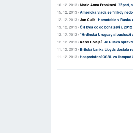
16. 12. 2013 /
Marie Anna Fronková
Západ, n
15. 12. 2013 /
Americká vláda se "nikdy nedo
12. 12. 2013 /
Jan Čulík
Homofobie v Rusku a
13. 12. 2013 /
ČR byla co do bohatství r. 201
13. 12. 2013 /
"Hrdinská Uruguay si zaslouží 
12. 12. 2013 /
Karel Dolejší
Je Rusko opravdu 
11. 12. 2013 /
Britská banka Lloyds dostala r
11. 12. 2013 /
Hospodaření OSBL za listopad