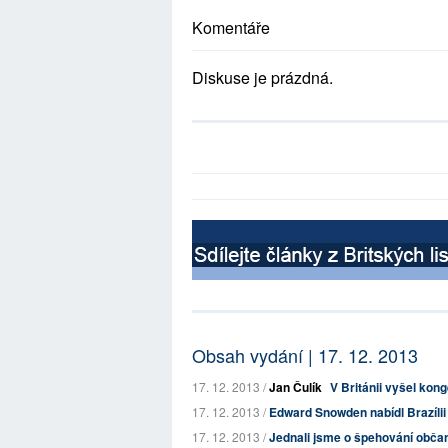
Komentáře
Diskuse je prázdná.
Obsah vydání | 17. 12. 2013
17. 12. 2013 /
Jan Čulík
V Británii vyšel kon
17. 12. 2013 /
Edward Snowden nabídl Brazílii 
17. 12. 2013 /
Jednali jsme o špehování obča