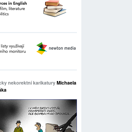
icky nekorektní karikatury
Michaela
áka