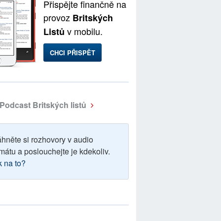
Přispějte finančně na
provoz
Britských
v mobilu.
Listů
CHCI PŘISPĚT
Podcast Britských listů
áhněte si rozhovory v audio
mátu a poslouchejte je kdekoliv.
k na to?