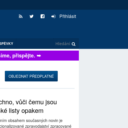
Přihlásit
SPĚVKY
e, přispějte. ➥
OBJEDNAT PŘEDPLATNÉ
hno, vůči čemu jsou
ské listy opakem
ním obsahem současných novin je
ionalizované zpravodajství zpracované