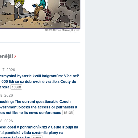
enější
. 7. 2026
smyslná hysterie kvůli imigrantům: Více než
 000 lidí se už dobrovolně vrátilo z Ceuty do
aroka
15368
 8. 2026
ocking: The current questionable Czech
vernment blocks the access of journalists it
es not like to its news conferences
15135
 8. 2026
čet obětí v pohraniční krizi v Ceutě stoupl na
, španělská vláda oznámila plány na
ybudování bariéry
11081