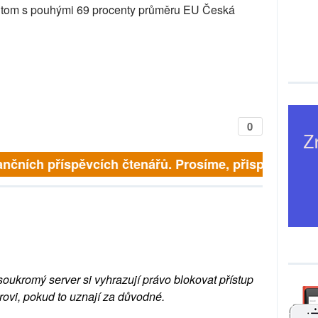
 na tom s pouhými 69 procenty průměru EU Česká
0
finančních příspěvcích čtenářů. Prosíme, přispějte. ➥
soukromý server si vyhrazují právo blokovat přístup
rovi, pokud to uznají za důvodné.