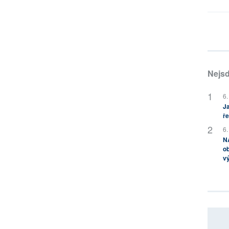
Nejsd
6.
Ja
ře
6.
NA
ob
v