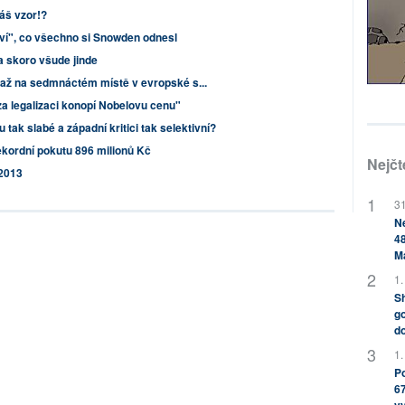
áš vzor!?
ví", co všechno si Snowden odnesl
 skoro všude jinde
2 až na sedmnáctém místě v evropské s...
za legalizaci konopí Nobelovu cenu"
tak slabé a západní kritici tak selektivní?
ekordní pokutu 896 milionů Kč
Nejčt
 2013
31
Ne
48
M
1.
Sh
go
do
1.
Po
67
v