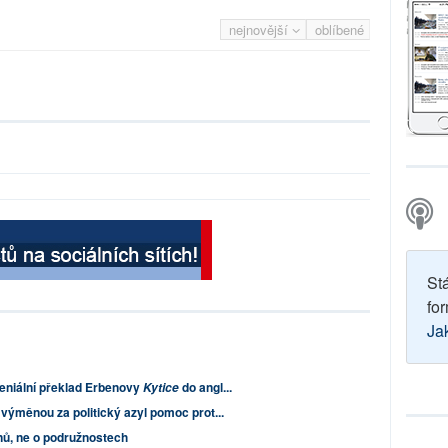
nejnovější
oblíbené
St
for
Ja
geniální překlad Erbenovy
do angl...
Kytice
výměnou za politický azyl pomoc prot...
nů, ne o podružnostech