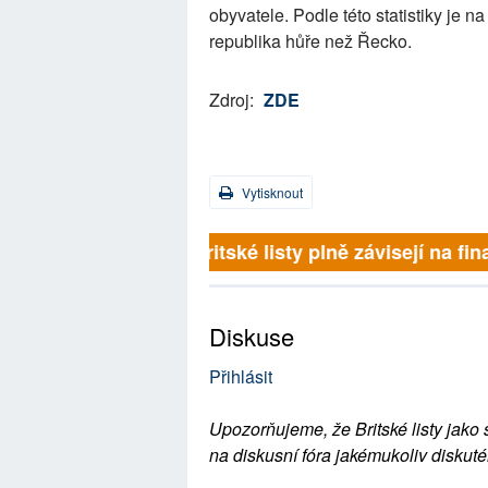
obyvatele. Podle této statistiky je
republika hůře než Řecko.
Zdroj:
ZDE
Vytisknout
Britské listy plně závisejí na 
Diskuse
Přihlásit
Upozorňujeme, že Britské listy jako 
na diskusní fóra jakémukoliv diskuté