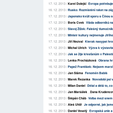
17. 12. 2013 /
Karel Dolejší
Evropa potřebuje
16. 12. 2013 /
Rusko: Rozmístění raket na záp
17. 12. 2013 /
Japonsko kvůli sporu s Čínou s
17. 12. 2013 /
Boris Cvek
Vláda odborníků n
17. 12. 2013 /
Slavoj Žižek: Falešný tlumoční
17. 12. 2013 /
Ministr kultury nejmenuje Jiřího
17. 12. 2013 /
Jiří Nezval
Kterak nasypat hro
17. 12. 2013 /
Michal Ulrich
Výzva k výstavb
17. 12. 2013 /
Jak se žije křesťanům v Palesti
16. 12. 2013 /
Lenka Procházková
Obrana h
16. 12. 2013 /
Papež František: Nejsem marxist
16. 12. 2013 /
Jan Sláma
Fenomén Babiš
16. 12. 2013 /
Marek Řezanka
Novodobí psi 
16. 12. 2013 /
Milan Daniel
Dělal a dělá to, c
16. 12. 2013 /
Jan Maršálek
,
Dana Krudenco
16. 12. 2013 /
Štěpán Cháb
Volba mezi snem 
16. 12. 2013 /
Aleš Uhlíř
Je odporné, jak jsme
16. 12. 2013 /
Daniel Veselý
Evropská unie a 