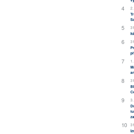
2.
Tr
S
31
It
31
Pr
př
1.
M
an
31
BB
C
3.
Dů
tu
za
31
Iz