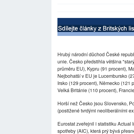
Hrubý národní důchod České republik
unie. Česko předstihla většina "sta
průměru EU), Kypru (91 procent), Mal
Nejbohatší v EU je Lucembursko (2
Irsko (129 procent), Německo (121 pr
Velká Británie (110 procent), Francie
Horší než Česko jsou Slovensko, Po
(postižené tvrdými neoliberálními 
Eurostat zveřejnil i statistiku Actua
spotřeby (AIC), která prý bývá pře