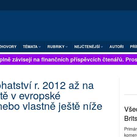
ZHOVORY
TÉMATA
RUBRIKY
NEJČTENĚJŠÍ
AUTOŘI
PŘÍ
lně závisejí na finančních příspěvcích čtenářů. Prosím
hatství r. 2012 až na
ě v evropské
ebo vlastně ještě níže
Všec
Brit
Primár
komerc