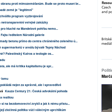
 obranu proti mimozemšťanům. Bude se proto muset br...
adě země je "legitimní"
chválilo program vyzbrojování
a netransparentní veřejné zakázky
k pro hluché na Mandelově pohřbu nemo...
 Fajta ředitelem Národní galerie
mady betonu přímo do centra chráněného zeleného ú...
ě supermarketů v areálu bývalé Tepny Náchod
ně? Palestinský Kairos a teologie os...
radu
a, ale má kritika kapitalismu je spr...
Polit
Marč
v lomu
o pokládá nejen za správné, ale i spravedlivé
vá
Kauza Century 21: Česká advokátní pohoda
a realitou
 si na bezdomovectví zvykli a jak k němu přistu...
její zločinná politika vůči válečným uprchlíkům