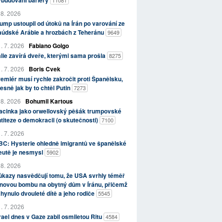
 8. 2026
ump ustoupil od útoků na Írán po varování ze
aúdské Arábie a hrozbách z Teheránu
9649
. 7. 2026
Fabiano Golgo
álie zavírá dveře, kterými sama prošla
8275
. 7. 2026
Boris Cvek
emiér musí rychle zakročit proti Španělsku,
esně jak by to chtěl Putin
7273
 8. 2026
Bohumil Kartous
acinka jako orwellovský pěšák trumpovské
titeze o demokracii (o skutečnosti)
7100
. 7. 2026
C: Hysterie ohledně imigrantů ve španělské
eutě je nesmysl
5902
 8. 2026
kazy nasvědčují tomu, že USA svrhly téměř
novou bombu na obytný dům v Íránu, přičemž
hynulo dvouleté dítě a jeho rodiče
5545
. 7. 2026
rael dnes v Gaze zabil osmiletou Ritu
4584