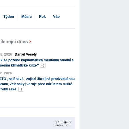
Týden
Měsíc
Rok
Vše
ílenější dnes
 8. 2026
Daniel Veselý
k se pozdně kapitalistická mentalita snoubí s
šením klimatické krize?
43
 8. 2026
TO „naléhavě“ zajistí Ukrajině protivzdušnou
ranu, Zelenskyj varuje před nárůstem ruské
ýroby raket
1
13367