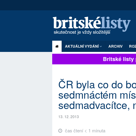
AKTUÁLNÍ VYDÁNÍ
ARCHIV
RO
Britské listy p
ČR byla co do bo
sedmnáctém míst
sedmadvacítce, n
13. 12. 2013
čas čtení < 1 minuta