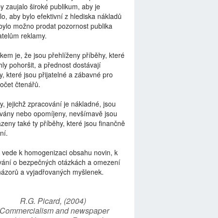
by zaujalo široké publikum, aby je
lo, aby bylo efektivní z hlediska nákladů
bylo možno prodat pozornost publika
telům reklamy.
kem je, že jsou přehlíženy příběhy, které
ly pohoršit, a přednost dostávají
y, které jsou přijatelné a zábavné pro
počet čtenářů.
y, jejichž zpracování je nákladné, jsou
vány nebo opomíjeny, nevšímavě jsou
zeny také ty příběhy, které jsou finančně
ní.
 vede k homogenizaci obsahu novin, k
vání o bezpečných otázkách a omezení
názorů a vyjadřovaných myšlenek.
R.G. Picard, (2004)
“Commercialism and newspaper