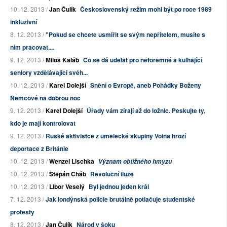
10. 12. 2013 /
Jan Čulík
Československý režim mohl být po roce 1989
inkluzivní
8. 12. 2013 /
"Pokud se chcete usmířit se svým nepřítelem, musíte s
ním pracovat....
9. 12. 2013 /
Miloš Kaláb
Co se dá udělat pro neforemné a kulhající
seniory vzdělávající svéh...
10. 12. 2013 /
Karel Dolejší
Snění o Evropě, aneb Pohádky Boženy
Němcové na dobrou noc
9. 12. 2013 /
Karel Dolejší
Úřady vám zírají až do ložnic. Peskujte ty,
kdo je mají kontrolovat
9. 12. 2013 /
Ruské aktivistce z umělecké skupiny Voina hrozí
deportace z Británie
10. 12. 2013 /
Wenzel Lischka
Význam obtížného hmyzu
10. 12. 2013 /
Štěpán Cháb
Revoluční iluze
10. 12. 2013 /
Libor Veselý
Byl jednou jeden král
7. 12. 2013 /
Jak londýnská policie brutálně potlačuje studentské
protesty
8. 12. 2013 /
Jan Čulík
Národ v šoku