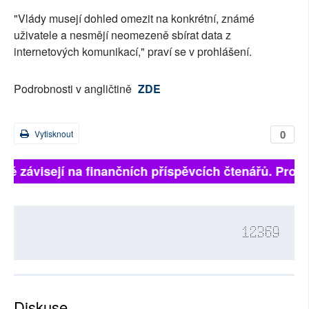
"Vlády musejí dohled omezit na konkrétní, známé
uživatele a nesmějí neomezeně sbírat data z
internetových komunikací," praví se v prohlášení.
Podrobnosti v angličtině
ZDE
0
Vytisknout
plně závisejí na finančních příspěvcích čtenářů. Prosí
12369
Diskuse