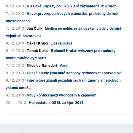
8. 12. 2013 /
Klasické trapasy politiků, které zaznamenal mikrofon
7. 12. 2013 /
Hovor prvorepublikových pátečníků, přeložený do řeči
dnešních teen...
7. 12. 2013 /
Jan Čulík
Médiím se nelíbí, že se česká "vláda v demisi"
vyjadřuje hovorovou ...
9. 12. 2013 /
Oskar Krejčí
Lidská práva
9. 12. 2013 /
Tomáš Koloc
Bohumil Hrabal vyložený pro studenty
nymburského gymnázia
7. 12. 2013 /
Miloslav Ransdorf
Verdi
9. 12. 2013 /
České soudy jsou také schopny rozhodovat spravedlivě
9. 12. 2013 /
Internetoví giganti požadují radikální změny amerických
zákonů umož...
9. 12. 2013 /
Nový konflikt mezi Východem a Západem
22. 11. 2013 /
Hospodaření OSBL za říjen 2013