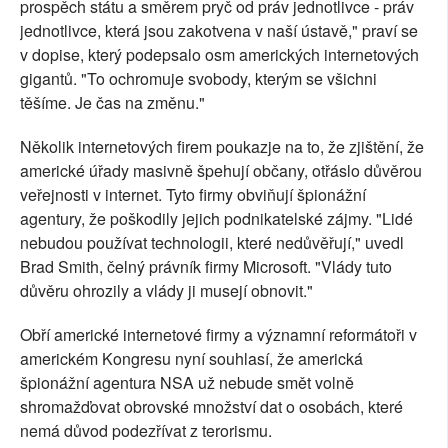
prospěch státu a směrem pryč od práv jednotlivce - práv
jednotlivce, která jsou zakotvena v naší ústavě," praví se
v dopise, který podepsalo osm amerických internetových
gigantů. "To ochromuje svobody, kterým se všichni
těšíme. Je čas na změnu."
Několik internetových firem poukazje na to, že zjištění, že
americké úřady masivně špehují občany, otřáslo důvěrou
veřejnosti v internet. Tyto firmy obviňují špionážní
agentury, že poškodily jejich podnikatelské zájmy. "Lidé
nebudou používat technologii, které nedůvěřují," uvedl
Brad Smith, čelný právník firmy Microsoft. "Vlády tuto
důvěru ohrozily a vlády ji musejí obnovit."
Obří americké internetové firmy a významní reformátoři v
americkém Kongresu nyní souhlasí, že americká
špionážní agentura NSA už nebude smět volně
shromažďovat obrovské množství dat o osobách, které
nemá důvod podezřívat z terorismu.