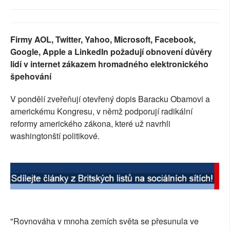
SOCIÁLNÍ SÍTĚ
RUBRIKY
Firmy AOL, Twitter, Yahoo, Microsoft, Facebook,
Google, Apple a LinkedIn požadují obnovení důvěry
PLNÁ VERZE STRÁNEK
lidí v internet zákazem hromadného elektronického
špehování
V pondělí zveřeňují otevřený dopis Baracku Obamovi a
americkému Kongresu, v němž podporují radikální
reformy amerického zákona, které už navrhli
washingtonští politikové.
"Rovnováha v mnoha zemích světa se přesunula ve