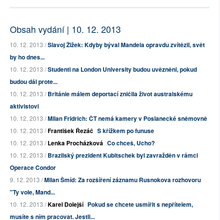
Obsah vydání | 10. 12. 2013
10. 12. 2013 /
Slavoj Žižek: Kdyby býval Mandela opravdu zvítězil, svět
by ho dnes...
10. 12. 2013 /
Studenti na London University budou uvězněni, pokud
budou dál prote...
10. 12. 2013 /
Británie málem deportací zničila život australskému
aktivistovi
10. 12. 2013 /
Milan Fridrich: ČT nemá kamery v Poslanecké sněmovně
10. 12. 2013 /
František Řezáč
S křížkem po funuse
10. 12. 2013 /
Lenka Procházková
Co chceš, Ucho?
10. 12. 2013 /
Brazilský prezident Kubitschek byl zavražděn v rámci
Operace Condor
9. 12. 2013 /
Milan Šmíd: Za rozšíření záznamu Rusnokova rozhovoru
"Ty vole, Mand...
10. 12. 2013 /
Karel Dolejší
Pokud se chcete usmířit s nepřítelem,
musíte s ním pracovat. Jestli...