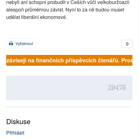
nebyli ani schopni probudit v Češích vůči velkoburžoazii
alespoň průměrnou závist. Nyní to za ně budou muset
udělat liberální ekonomové.
0
Vytisknout
ně závisejí na finančních příspěvcích čtenářů. Prosíme
20470
Diskuse
Přihlásit