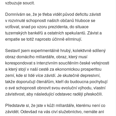
vzbuzuje soucit.
Domnívám se, že je třeba vidět původ deficitu závisti
v rozvinuté schopnosti našich občanů hluboce se
vciťovat, snad po vzoru prezidenta, do situace
tuzemských bankéřů a ostatních spekulantů. Závist a
empatie se totiž naprosto účinně eliminují.
Sestavil jsem experimentálně hrubý, kolektivně sdílený
obraz domácího miliardáře, obraz, který musí
korespondovat s intenzivním soucítěním české veřejnosti
a který stojí v naší cestě za ekonomickou prosperitou
zemí, kde si lidé více závidí. Je skutečně depresivní,
takže doporučuji čtenářům, kteří do budoucna pochybují
o své schopnosti obnovit svou evoluční výhodu, vlastní
závistivost, aby následující odstavec raději přeskočili.
Představte si, že jste v kůži miliardáře, kterému není co
závidět. Odevšad na vás civí služebnictvo, nemáte ani