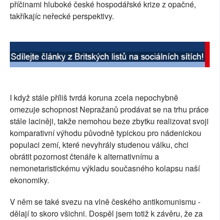
příčinami hluboké české hospodářské krize z opačné,
SOCIÁLNÍ SÍTĚ
takříkajíc neřecké perspektivy.
RUBRIKY
PLNÁ VERZE STRÁNEK
I když stále příliš tvrdá koruna zcela nepochybně
omezuje schopnost Nepražanů prodávat se na trhu práce
stále laciněji, takže nemohou beze zbytku realizovat svoji
komparativní výhodu původně typickou pro nádenickou
populaci zemí, které nevyhrály studenou válku, chci
obrátit pozornost čtenáře k alternativnímu a
nemonetaristickému výkladu současného kolapsu naší
ekonomiky.
V něm se také svezu na vlně českého antikomunismu -
dělají to skoro všichni. Dospěl jsem totiž k závěru, že za