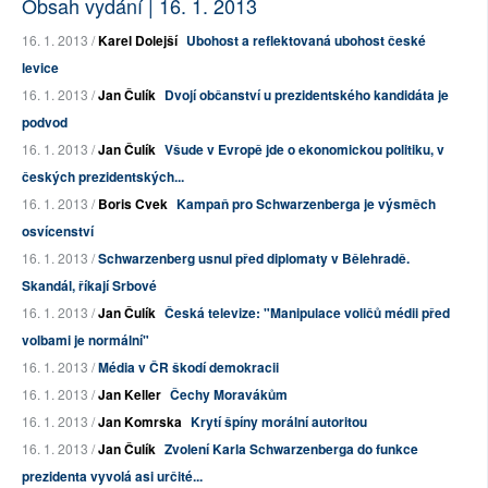
Obsah vydání | 16. 1. 2013
16. 1. 2013 /
Karel Dolejší
Ubohost a reflektovaná ubohost české
levice
16. 1. 2013 /
Jan Čulík
Dvojí občanství u prezidentského kandidáta je
podvod
16. 1. 2013 /
Jan Čulík
Všude v Evropě jde o ekonomickou politiku, v
českých prezidentských...
16. 1. 2013 /
Boris Cvek
Kampaň pro Schwarzenberga je výsměch
osvícenství
16. 1. 2013 /
Schwarzenberg usnul před diplomaty v Bělehradě.
Skandál, říkají Srbové
16. 1. 2013 /
Jan Čulík
Česká televize: "Manipulace voličů médii před
volbami je normální"
16. 1. 2013 /
Média v ČR škodí demokracii
16. 1. 2013 /
Jan Keller
Čechy Moravákům
16. 1. 2013 /
Jan Komrska
Krytí špíny morální autoritou
16. 1. 2013 /
Jan Čulík
Zvolení Karla Schwarzenberga do funkce
prezidenta vyvolá asi určité...