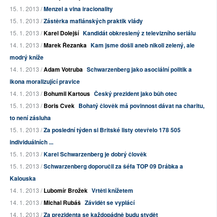
15. 1. 2013 /
Menzel a vlna iracionality
15. 1. 2013 /
Zástěrka mafiánských praktik vlády
15. 1. 2013 /
Karel Dolejší
Kandidát obkreslený z televizního seriálu
14. 1. 2013 /
Marek Řezanka
Kam jsme došli aneb nikoli zelený, ale
modrý kníže
14. 1. 2013 /
Adam Votruba
Schwarzenberg jako asociální politik a
ikona moralizující pravice
14. 1. 2013 /
Bohumil Kartous
Český prezident jako bůh otec
15. 1. 2013 /
Boris Cvek
Bohatý člověk má povinnost dávat na charitu,
to není zásluha
15. 1. 2013 /
Za poslední týden si Britské listy otevřelo 178 505
individuálních ...
15. 1. 2013 /
Karel Schwarzenberg je dobrý člověk
15. 1. 2013 /
Schwarzenberg doporučil za šéfa TOP 09 Drábka a
Kalouska
14. 1. 2013 /
Lubomír Brožek
Vrtěti knížetem
14. 1. 2013 /
Michal Rubáš
Závidět se vyplácí
14. 1. 2013 /
Za prezidenta se každopádně budu stydět