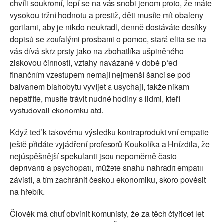
chvíli soukromí, lepí se na vás snobi jenom proto, že máte
vysokou tržní hodnotu a prestiž, děti musíte mít obaleny
gorilami, aby je nikdo neukradl, denně dostáváte desítky
dopisů se zoufalými prosbami o pomoc, stará elita se na
vás dívá skrz prsty jako na zbohatlíka ušpiněného
ziskovou činností, vztahy navázané v době před
finančním vzestupem nemají nejmenší šanci se pod
balvanem blahobytu vyvíjet a usychají, takže nikam
nepatříte, musíte trávit nudné hodiny s lidmi, kteří
vystudovali ekonomku atd.
Když teď k takovému výsledku kontraproduktivní empatie
ještě přidáte vyjádření profesorů Koukolíka a Hnízdila, že
nejúspěšnější spekulanti jsou nepoměrně často
deprivanti a psychopati, můžete snahu nahradit empatii
závistí, a tím zachránit českou ekonomiku, skoro pověsit
na hřebík.
Člověk má chuť obvinit komunisty, že za těch čtyřicet let