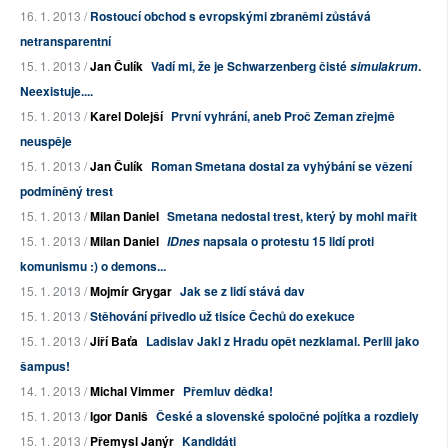
16. 1. 2013 /
Rostoucí obchod s evropskými zbraněmi zůstává
netransparentní
15. 1. 2013 /
Jan Čulík
Vadí mi, že je Schwarzenberg čisté
.
simulakrum
Neexistuje....
15. 1. 2013 /
Karel Dolejší
První vyhrání, aneb Proč Zeman zřejmě
neuspěje
15. 1. 2013 /
Jan Čulík
Roman Smetana dostal za vyhýbání se vězení
podmíněný trest
15. 1. 2013 /
Milan Daniel
Smetana nedostal trest, který by mohl mařit
15. 1. 2013 /
Milan Daniel
napsala o protestu 15 lidí proti
IDnes
komunismu :) o demons...
15. 1. 2013 /
Mojmír Grygar
Jak se z lidí stává dav
15. 1. 2013 /
Stěhování přivedlo už tisíce Čechů do exekuce
15. 1. 2013 /
Jiří Baťa
Ladislav Jakl z Hradu opět nezklamal. Perlil jako
šampus!
14. 1. 2013 /
Michal Vimmer
Přemluv dědka!
15. 1. 2013 /
Igor Daniš
České a slovenské spoločné pojítka a rozdiely
15. 1. 2013 /
Přemysl Janýr
Kandidáti