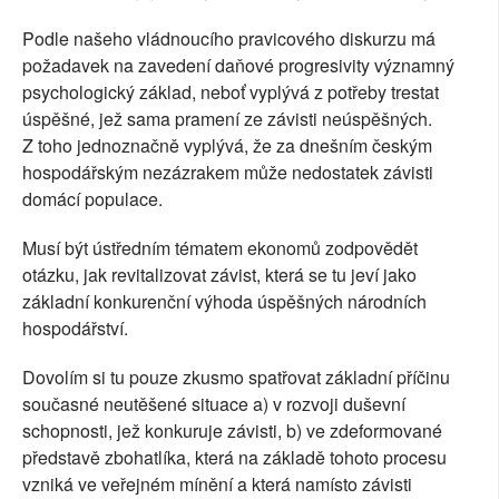
Podle našeho vládnoucího pravicového diskurzu má
požadavek na zavedení daňové progresivity významný
psychologický základ, neboť vyplývá z potřeby trestat
úspěšné, jež sama pramení ze závisti neúspěšných.
Z toho jednoznačně vyplývá, že za dnešním českým
hospodářským nezázrakem může nedostatek závisti
domácí populace.
Musí být ústředním tématem ekonomů zodpovědět
otázku, jak revitalizovat závist, která se tu jeví jako
základní konkurenční výhoda úspěšných národních
hospodářství.
Dovolím si tu pouze zkusmo spatřovat základní příčinu
současné neutěšené situace a) v rozvoji duševní
schopnosti, jež konkuruje závisti, b) ve zdeformované
představě zbohatlíka, která na základě tohoto procesu
vzniká ve veřejném mínění a která namísto závisti