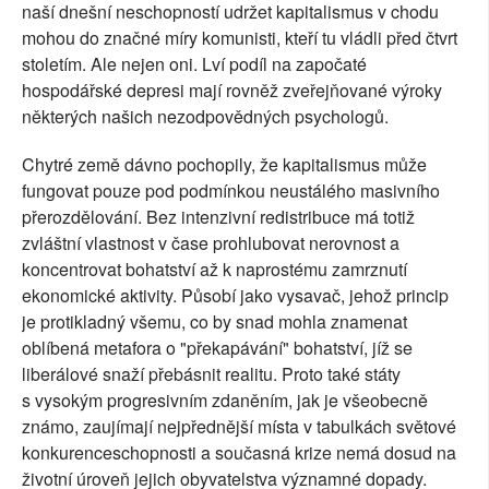
naší dnešní neschopností udržet kapitalismus v chodu
mohou do značné míry komunisti, kteří tu vládli před čtvrt
stoletím. Ale nejen oni. Lví podíl na započaté
hospodářské depresi mají rovněž zveřejňované výroky
některých našich nezodpovědných psychologů.
Chytré země dávno pochopily, že kapitalismus může
fungovat pouze pod podmínkou neustálého masivního
přerozdělování. Bez intenzivní redistribuce má totiž
zvláštní vlastnost v čase prohlubovat nerovnost a
koncentrovat bohatství až k naprostému zamrznutí
ekonomické aktivity. Působí jako vysavač, jehož princip
je protikladný všemu, co by snad mohla znamenat
oblíbená metafora o "překapávání" bohatství, jíž se
liberálové snaží přebásnit realitu. Proto také státy
s vysokým progresivním zdaněním, jak je všeobecně
známo, zaujímají nejpřednější místa v tabulkách světové
konkurenceschopnosti a současná krize nemá dosud na
životní úroveň jejich obyvatelstva významné dopady.