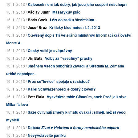
16. 1. 2013 /
Kalousek není tak dobrý, jak jsou jeho soupeři neschopní
16. 1. 2013 /
Václav Jumr
Masarykův pláč
16. 1. 2013 /
Boris Cvek
Lézt do zadku šlechticům...
16. 1. 2013 /
Josef Brož
Kritický bloc-notes: I. 2. 2013
16. 1. 2013 /
Otevřený dopis Tří veteránů ministrovi informací království
Monte A...
16. 1. 2013 /
Český volič je svéprávný
16. 1. 2013 /
Jiří Baťa
Volby za "všechny" prachy
16. 1. 2013 /
Jménem všech odborářů Zavadil a Středula M. Zemana
určitě nepodpor...
16. 1. 2013 /
Proč se"levice" spojuje s rasistou?
16. 1. 2013 /
Karel Schwarzenberg je dobrý člověk?
16. 1. 2013 /
Petr Fiala
Vysvětlete tohle Číňanům, aneb Proč je kráva
Milka fialová
16. 1. 2013 /
Saze ovlivňují změny klimatu dvakrát silněji, než si vědci
mysleli
16. 1. 2013 /
Debata
Život v Hebronu a formy nenásilného odporu
16. 1. 2013 /
Nevyvolávejte paniku