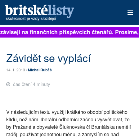
 závisejí na finančních příspěvcích čtenářů. Prosíme, 
PŘIHLÁSIT
AKTUÁLNÍ VYDÁNÍ
Závidět se vyplácí
ARCHIV
14. 1. 2013 /
Michal Rubáš
ROZHOVORY
čas čtení 4 minuty
TÉMATA
NEJČTENĚJŠÍ ZA 7 DNÍ
V následujícím textu využiji krátkého období politického
AUTOŘI
klidu, než nám liberální odborníci začnou vysvětlovat, že
by Pražané a obyvatelé Šluknovska či Bruntálska neměli
PŘÍSPĚVKY NA PROVOZ
raději používat jednotnou měnu, a zamyslím se nad