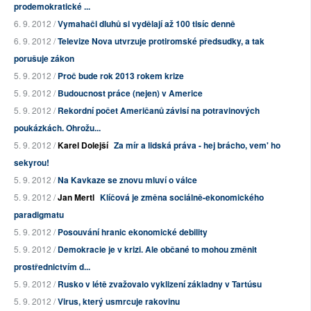
prodemokratické ...
6. 9. 2012 /
Vymahači dluhů si vydělají až 100 tisíc denně
6. 9. 2012 /
Televize Nova utvrzuje protiromské předsudky, a tak
porušuje zákon
5. 9. 2012 /
Proč bude rok 2013 rokem krize
5. 9. 2012 /
Budoucnost práce (nejen) v Americe
5. 9. 2012 /
Rekordní počet Američanů závisí na potravinových
poukázkách. Ohrožu...
5. 9. 2012 /
Karel Dolejší
Za mír a lidská práva - hej brácho, vem' ho
sekyrou!
5. 9. 2012 /
Na Kavkaze se znovu mluví o válce
5. 9. 2012 /
Jan Mertl
Klíčová je změna sociálně-ekonomického
paradigmatu
5. 9. 2012 /
Posouvání hranic ekonomické debility
5. 9. 2012 /
Demokracie je v krizi. Ale občané to mohou změnit
prostřednictvím d...
5. 9. 2012 /
Rusko v létě zvažovalo vyklizení základny v Tartúsu
5. 9. 2012 /
Virus, který usmrcuje rakovinu