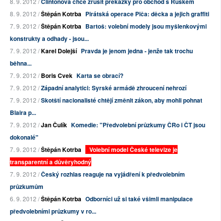
8. 9. 2012 /
Clintonová chce zrušit překážky pro obchod s Ruskem
8. 9. 2012 /
Štěpán Kotrba
Pirátská operace Piča: děcka a jejich graffiti
7. 9. 2012 /
Štěpán Kotrba
Bartoš: volební modely jsou myšlenkovými
konstrukty a odhady - jsou...
7. 9. 2012 /
Karel Dolejší
Pravda je jenom jedna - jenže tak trochu
běhna...
7. 9. 2012 /
Boris Cvek
Karta se obrací?
7. 9. 2012 /
Západní analytici: Syrské armádě zhroucení nehrozí
7. 9. 2012 /
Skotští nacionalisté chtějí změnit zákon, aby mohli pohnat
Blaira p...
7. 9. 2012 /
Jan Čulík
Komedie: "Předvolební průzkumy ČRo i ČT jsou
dokonalé"
7. 9. 2012 /
Štěpán Kotrba
Volební model České televize je
transparentní a důvěryhodný
7. 9. 2012 /
Český rozhlas reaguje na vyjádření k předvolebním
průzkumům
6. 9. 2012 /
Štěpán Kotrba
Odborníci už si také všimli manipulace
předvolebními průzkumy v ro...