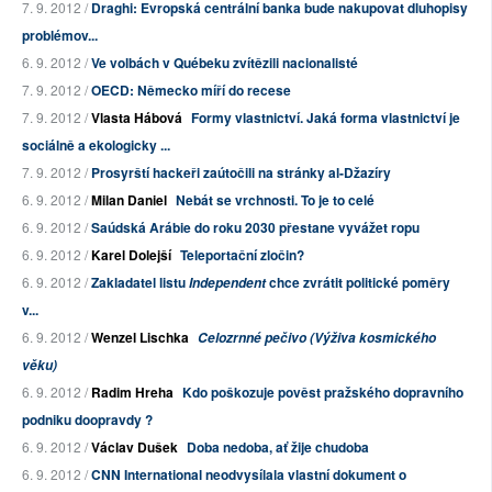
7. 9. 2012 /
Draghi: Evropská centrální banka bude nakupovat dluhopisy
problémov...
6. 9. 2012 /
Ve volbách v Québeku zvítězili nacionalisté
7. 9. 2012 /
OECD: Německo míří do recese
7. 9. 2012 /
Vlasta Hábová
Formy vlastnictví. Jaká forma vlastnictví je
sociálně a ekologicky ...
7. 9. 2012 /
Prosyrští hackeři zaútočili na stránky al-Džazíry
6. 9. 2012 /
Milan Daniel
Nebát se vrchnosti. To je to celé
6. 9. 2012 /
Saúdská Arábie do roku 2030 přestane vyvážet ropu
6. 9. 2012 /
Karel Dolejší
Teleportační zločin?
6. 9. 2012 /
Zakladatel listu
chce zvrátit politické poměry
Independent
v...
6. 9. 2012 /
Wenzel Lischka
Celozrnné pečivo (Výživa kosmického
věku)
6. 9. 2012 /
Radim Hreha
Kdo poškozuje pověst pražského dopravního
podniku doopravdy ?
6. 9. 2012 /
Václav Dušek
Doba nedoba, ať žije chudoba
6. 9. 2012 /
CNN International neodvysílala vlastní dokument o