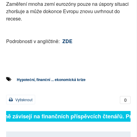
Zaměření mnoha zemí eurozóny pouze na úspory situaci
zhoršuje a může dokonce Evropu znovu uvrhnout do
recese.
Podrobnosti v angličtině:
ZDE
Hypoteční, finanční ... ekonomická krize
0
Vytisknout
 plně závisejí na finančních příspěvcích čtenářů. Pros