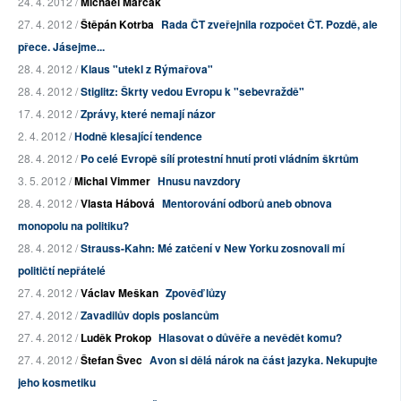
24. 4. 2012 /
Michael Marčák
27. 4. 2012 /
Štěpán Kotrba
Rada ČT zveřejnila rozpočet ČT. Pozdě, ale
přece. Jásejme...
28. 4. 2012 /
Klaus "utekl z Rýmařova"
28. 4. 2012 /
Stiglitz: Škrty vedou Evropu k "sebevraždě"
17. 4. 2012 /
Zprávy, které nemají názor
2. 4. 2012 /
Hodně klesající tendence
28. 4. 2012 /
Po celé Evropě sílí protestní hnutí proti vládním škrtům
3. 5. 2012 /
Michal Vimmer
Hnusu navzdory
28. 4. 2012 /
Vlasta Hábová
Mentorování odborů aneb obnova
monopolu na politiku?
28. 4. 2012 /
Strauss-Kahn: Mé zatčení v New Yorku zosnovali mí
političtí nepřátelé
27. 4. 2012 /
Václav Meškan
Zpověď lůzy
27. 4. 2012 /
Zavadilův dopis poslancům
27. 4. 2012 /
Luděk Prokop
Hlasovat o důvěře a nevědět komu?
27. 4. 2012 /
Štefan Švec
Avon si dělá nárok na část jazyka. Nekupujte
jeho kosmetiku