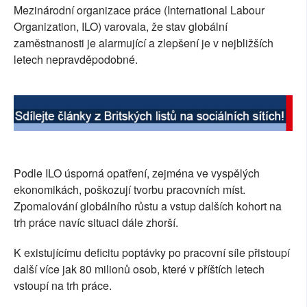
Mezinárodní organizace práce (International Labour
SOCIÁLNÍ SÍTĚ
Organization, ILO) varovala, že stav globální
zaměstnanosti je alarmující a zlepšení je v nejbližších
RUBRIKY
letech nepravděpodobné.
PLNÁ VERZE STRÁNEK
Podle ILO úsporná opatření, zejména ve vyspělých
ekonomikách, poškozují tvorbu pracovních míst.
Zpomalování globálního růstu a vstup dalších kohort na
trh práce navíc situaci dále zhorší.
K existujícímu deficitu poptávky po pracovní síle přistoupí
další více jak 80 milionů osob, které v příštích letech
vstoupí na trh práce.