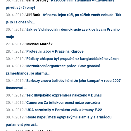
Jana Bradley
Každodenní matematika -- uživatelsky
přívětivý (?) omyl
30. 4. 2012 /
Jiří Baťa
Ať nazvu lejno růží, po růžích vonět nebude! Tak
je to i s dnešní v...
30. 4. 2012 /
Jak ve Vídni sociální demokracie zve k oslavám Prvního
máje
27. 4. 2012 /
Michael Marčák
28. 4. 2012 /
Protestní tábor v Praze na Klárově
30. 4. 2012 /
Pětiletý chlapec byl propuštěn z bangladéšského vězení
30. 4. 2012 /
Mezinárodní organizace práce: Stav globální
zaměstnanosti je alarmu...
30. 4. 2012 /
Sarkozy znovu čelí obvinění, že jeho kampaň v roce 2007
financoval ...
30. 4. 2012 /
Tělo libyjského expremiéra nalezeno v Dunaji
30. 4. 2012 /
Cameron: Za britskou recesi může eurozóna
30. 4. 2012 /
USA rozmístily v Perském zálivu letouny F-22
30. 4. 2012 /
Roste napětí mezi egyptskými islamisty a armádou,
parlament přeruši...