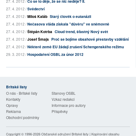
27. 4. 2012 /
Co se to děje, že se nic neděje? II.
27. 4. 2012 /
Svědectví
27. 4. 2012 /
Miloš Kaláb
Starý člověk o eutanázii
27. 4. 2012 /
Nečasova vláda získala "důvěru" ve sněmovně
27. 4. 2012 /
Štěpán Kotrba
Cloud trend, šťastný Nový svět
27. 4. 2012 /
Josef Šmajs
Proč se bojíme obsahové přestavby vzdělání
27. 4. 2012 /
Některé země EU žádají zrušení Schengenského režimu
29. 3. 2012 /
Hospodaření OSBL za únor 2012
Britské listy
O nás - Britské listy
Stanovy OSBL
Kontakty
Vzkaz redakci
Opravy
Informace pro autory
Reklama
Příspěvky
Obchodní podmínky
Copyright © 1996-2026
Občanské sdružení Britské listy
| Kopírování obsahu