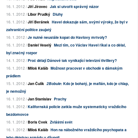
16. 1. 2012 /
Jiří Jírovec
Jak si utvořit správný názor
16. 1. 2012 /
Libor Prudký
Dluhy
16. 1. 2012 /
Jiří Beránek
Havel dokazuje sám, svými výroky, že byl v
zahraniční politice zaujatý
16. 1. 2012 /
Je nutné neustále kopat do Havlovy mrtvoly?
16. 1. 2012 /
Daniel Veselý
Mezi tím, co Václav Havel říkal a co dělal,
byl značný rozpor
14. 1. 2012 /
Proč dělají Dánové tak vynikající televizní thrillery?
16. 1. 2012 /
Miloš Kaláb
Možnost pracovat v obchodě s dámským
prádlem
15. 1. 2012 /
Jan Čulík
: Kdo je bohatý, je mafián, kdo je chlap,
2Bobule
je nemožný
16. 1. 2012 /
Jan Stanislav
Prachy
16. 1. 2012 /
Kalifornská policie zatkla muže systematicky vraždícího
bezdomovce
16. 1. 2012 /
Boris Cvek
Zvláštní svět
16. 1. 2012 /
Miloš Kaláb
Hon na nábožného vraždícího psychopata a
jeho dětskou armádu v džungli