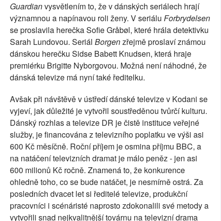
Guardian
vysvětlením to, že v dánských seriálech hrají
významnou a napínavou roli ženy. V seriálu
Forbrydelsen
se proslavila herečka Sofie Gråbøl, které hrála detektivku
Sarah Lundovou. Seriál
Borgen
zřejmě proslaví známou
dánskou herečku Sidse Babett Knudsen, která hraje
premiérku Brigitte Nyborgovou. Možná není náhodné, že
dánská televize má nyní také ředitelku.
Avšak při návštěvě v ústředí dánské televize v Kodani se
vyjeví, jak důležité je vytvořil soustředěnou tvůrčí kulturu.
Dánský rozhlas a televize DR je čistě instituce veřejné
služby, je financována z televizního poplatku ve výši asi
600 Kč měsíčně. Roční příjem je osmina příjmu BBC, a
na natáčení televizních dramat je málo peněz - jen asi
600 milionů Kč ročně. Znamená to, že konkurence
ohledně toho, co se bude natáčet, je nesmírně ostrá. Za
posledních dvacet let si ředitelé televize, produkční
pracovníci i scénáristé naprosto zdokonalili své metody a
vytvořili snad nejkvalitnější továrnu na televizní drama