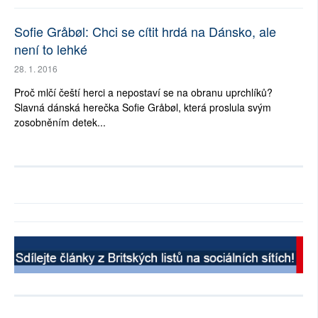
Sofie Gråbøl: Chci se cítit hrdá na Dánsko, ale
není to lehké
28. 1. 2016
Proč mlčí čeští herci a nepostaví se na obranu uprchlíků?
Slavná dánská herečka Sofie Gråbøl, která proslula svým
zosobněním detek...