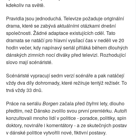
kdekoliv na světě.
Pravidla jsou jednoduchá. Televize požaduje originální
drama, které se zabývá aktuálními otázkami dnešní
společnosti. Žádné adaptace existujících cděl. Tato
dramata se natáčí pro hlavní vysílací čas v neděli ve 20
hodin večer, kdy napínavý seriál přiláká během dlouhých
dánských zimních nocí diváky před televizi. Rozhodující
slovo mají scénáristé.
Scénáristé vypracují sedm verzí scénáře a pak natáčejí
vždy dva díly dohromady, které režíruje tentýž režisér. To
trvá vždy 33 dnů.
Práce na seriálu
Borgen
začala před čtyřmi lety, dlouho
předtím, než Dánsko zvolilo svou první premiérku. Autoři
konzultovali mnoho lidí v politice - poradce, politiky, spin
doktory, novináře i komentátory - a ze skutečných postav
v dánské politice vytvořili nové, fiktivní postavy.