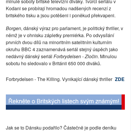
minulé soboty britské televizní diváky. Tvůrci seriálu v
SOCIÁLNÍ SÍTĚ
Kodani se probírají hromadou nadšených recenzí z
britského tisku a jsou potěšeni i poněkud překvapeni.
RUBRIKY
Borgen
, dánský výraz pro parlament, je politický thriller, v
PLNÁ VERZE STRÁNEK
němž je v ohnisku zápletky premiérka. Po odvysílání
prvních dvou dílů na minoritním satelitním kulturním
okruhu BBC 4 zaznamenává seriál stejný úspěch jako
nedávný dánský seriál
Forbrydelsen - Zločin
. Minulou
sobotu ho sledovalo v Británii 650 000 diváků.
Forbrydelsen - The Killing. Vynikající dánský thriller
ZDE
Jak se to Dánsku podařilo? Částečně je podle deníku