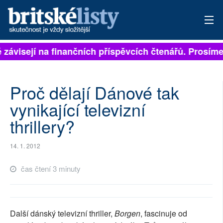
ě závisejí na finančních příspěvcích čtenářů. Prosíme,
PŘIHLÁSIT
AKTUÁLNÍ VYDÁNÍ
Proč dělají Dánové tak
ARCHIV
vynikající televizní
thrillery?
ROZHOVORY
TÉMATA
14. 1. 2012
NEJČTENĚJŠÍ ZA 7 DNÍ
čas čtení 3 minuty
AUTOŘI
PŘÍSPĚVKY NA PROVOZ
Další dánský televizní thriller,
Borgen
, fascinuje od