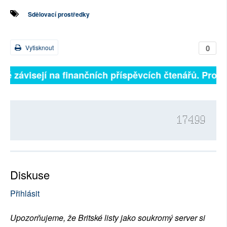
Sdělovací prostředky
0
Vytisknout
lně závisejí na finančních příspěvcích čtenářů. Prosím
17499
Diskuse
Přihlásit
Upozorňujeme, že Britské listy jako soukromý server si