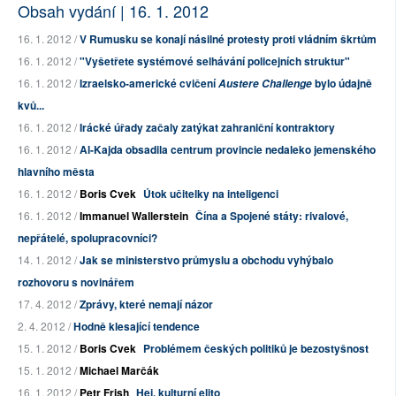
Obsah vydání | 16. 1. 2012
16. 1. 2012 /
V Rumusku se konají násilné protesty proti vládním škrtům
16. 1. 2012 /
"Vyšetřete systémové selhávání policejních struktur"
16. 1. 2012 /
Izraelsko-americké cvičení
bylo údajně
Austere Challenge
kvů...
16. 1. 2012 /
Irácké úřady začaly zatýkat zahraniční kontraktory
16. 1. 2012 /
Al-Kajda obsadila centrum provincie nedaleko jemenského
hlavního města
16. 1. 2012 /
Boris Cvek
Útok učitelky na inteligenci
16. 1. 2012 /
Immanuel Wallerstein
Čína a Spojené státy: rivalové,
nepřátelé, spolupracovníci?
14. 1. 2012 /
Jak se ministerstvo průmyslu a obchodu vyhýbalo
rozhovoru s novinářem
17. 4. 2012 /
Zprávy, které nemají názor
2. 4. 2012 /
Hodně klesající tendence
15. 1. 2012 /
Boris Cvek
Problémem českých politiků je bezostyšnost
15. 1. 2012 /
Michael Marčák
16. 1. 2012 /
Petr Frish
Hej, kulturní elito