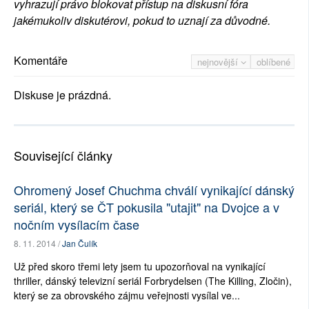
vyhrazují právo blokovat přístup na diskusní fóra
jakémukoliv diskutérovi, pokud to uznají za důvodné.
Komentáře
nejnovější
oblíbené
Diskuse je prázdná.
Související články
Ohromený Josef Chuchma chválí vynikající dánský
seriál, který se ČT pokusila "utajit" na Dvojce a v
nočním vysílacím čase
8. 11. 2014 /
Jan Čulík
Už před skoro třemi lety jsem tu upozorňoval na vynikající
thriller, dánský televizní seriál Forbrydelsen (The Killing, Zločin),
který se za obrovského zájmu veřejnosti vysílal ve...