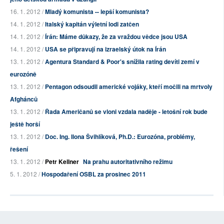
16. 1. 2012 /
Mladý komunista -- lepší komunista?
14. 1. 2012 /
Italský kapitán výletní lodi zatčen
14. 1. 2012 /
Írán: Máme důkazy, že za vraždou vědce jsou USA
14. 1. 2012 /
USA se připravují na izraelský útok na Írán
13. 1. 2012 /
Agentura Standard & Poor's snížila rating devíti zemí v
eurozóně
13. 1. 2012 /
Pentagon odsoudil americké vojáky, kteří močili na mrtvoly
Afghánců
13. 1. 2012 /
Řada Američanů se vloni vzdala naděje - letošní rok bude
ještě horší
13. 1. 2012 /
Doc. Ing. Ilona Švihlíková, Ph.D.: Eurozóna, problémy,
řešení
13. 1. 2012 /
Petr Kellner
Na prahu autoritativního režimu
5. 1. 2012 /
Hospodaření OSBL za prosinec 2011