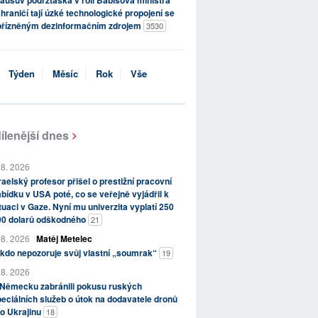
hraničí tají úzké technologické propojení se
přízněným dezinformačním zdrojem
3530
Týden
Měsíc
Rok
Vše
ílenější dnes
 8. 2026
raelský profesor přišel o prestižní pracovní
bídku v USA poté, co se veřejně vyjádřil k
tuaci v Gaze. Nyní mu univerzita vyplatí 250
00 dolarů odškodného
21
 8. 2026
Matěj Metelec
kdo nepozoruje svůj vlastní „soumrak“
19
 8. 2026
 Německu zabránili pokusu ruských
eciálních služeb o útok na dodavatele dronů
o Ukrajinu
18