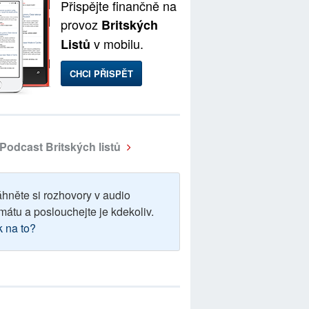
Přispějte finančně na
provoz
Britských
v mobilu.
Listů
CHCI PŘISPĚT
Podcast Britských listů
áhněte si rozhovory v audio
mátu a poslouchejte je kdekoliv.
k na to?