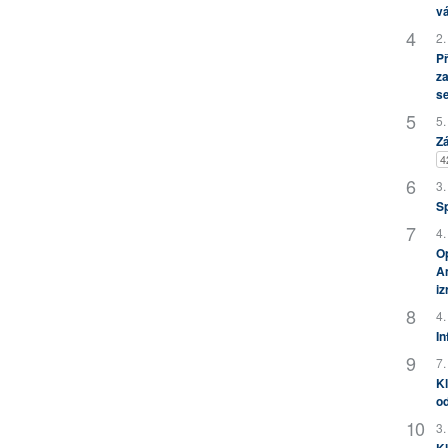
vá
2.
P
za
s
5.
Zá
4
3.
S
4.
Op
Am
i
4.
In
7.
Kl
od
3.
Kl