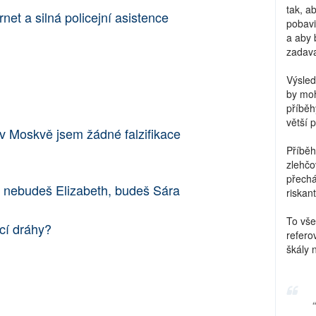
tak, a
net a silná policejní asistence
pobavi
a aby 
zadava
Výsled
by moh
příběh
větší 
 v Moskvě jsem žádné falzifikace
Příběh
zlehčo
přechá
b nebudeš Elizabeth, budeš Sára
riskant
To vše
cí dráhy?
refero
škály 