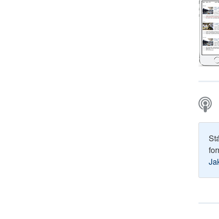
St
for
Ja