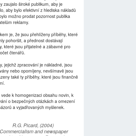
by zaujalo široké publikum, aby je
lo, aby bylo efektivní z hlediska nákladů
bylo možno prodat pozornost publika
telům reklamy.
kem je, že jsou přehlíženy příběhy, které
ly pohoršit, a přednost dostávají
y, které jsou přijatelné a zábavné pro
počet čtenářů.
y, jejichž zpracování je nákladné, jsou
vány nebo opomíjeny, nevšímavě jsou
zeny také ty příběhy, které jsou finančně
ní.
 vede k homogenizaci obsahu novin, k
vání o bezpečných otázkách a omezení
názorů a vyjadřovaných myšlenek.
R.G. Picard, (2004)
“Commercialism and newspaper