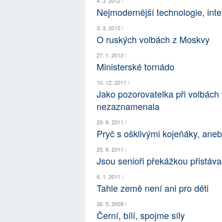
4. 3. 2012 /
Nejmodernější technologie, inter
3. 3. 2012 /
O ruských volbách z Moskvy
27. 1. 2012 /
Ministerské tornádo
10. 12. 2011 /
Jako pozorovatelka při volbách
nezaznamenala
29. 8. 2011 /
Pryč s ošklivými kojeňáky, ane
25. 8. 2011 /
Jsou senioři překážkou přistáva
6. 1. 2011 /
Tahle země není ani pro děti
26. 5. 2009 /
Černí, bílí, spojme síly