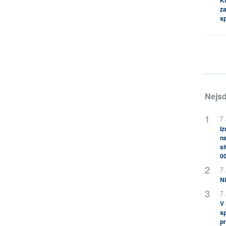
za
s
Nejsd
7.
Iz
na
si
0
7.
Ni
7.
V
sp
pr