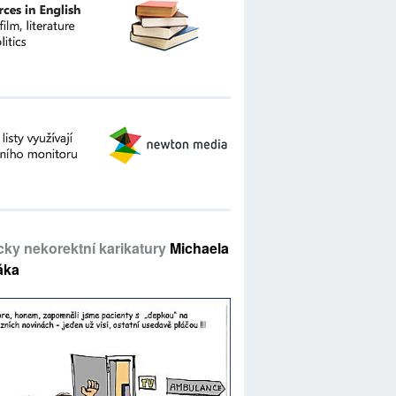
icky nekorektní karikatury
Michaela
áka