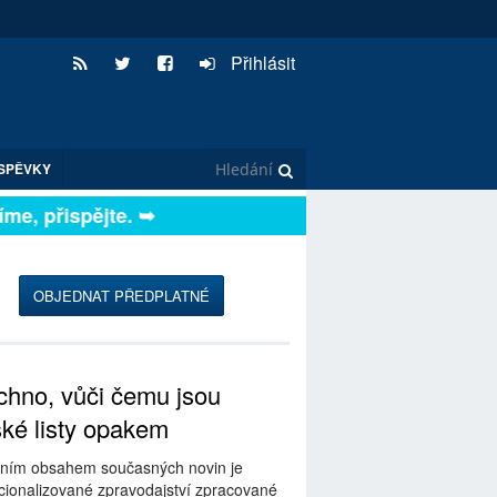
Přihlásit
SPĚVKY
me, přispějte. ➥
OBJEDNAT PŘEDPLATNÉ
hno, vůči čemu jsou
ské listy opakem
ním obsahem současných novin je
ionalizované zpravodajství zpracované