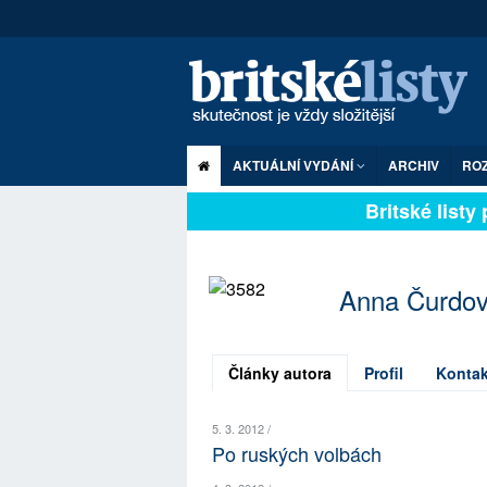
AKTUÁLNÍ VYDÁNÍ
ARCHIV
RO
Britské listy p
Anna Čurdo
Články autora
Profil
Kontak
5. 3. 2012 /
Po ruských volbách