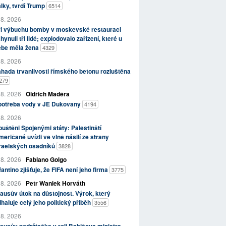
lky, tvrdí Trump
6514
 8. 2026
ři výbuchu bomby v moskevské restauraci
hynuli tři lidé; explodovalo zařízení, které u
ebe měla žena
4329
 8. 2026
hada trvanlivosti římského betonu rozluštěna
279
 8. 2026
Oldřich Maděra
potřeba vody v JE Dukovany
4194
 8. 2026
uštěni Spojenými státy: Palestinští
eričané uvízli ve vlně násilí ze strany
zraelských osadníků
3828
 8. 2026
Fabiano Golgo
fantino zjišťuje, že FIFA není jeho firma
3775
 8. 2026
Petr Waniek Horváth
ausův útok na důstojnost. Výrok, který
haluje celý jeho politický příběh
3556
 8. 2026
ausův podržtaška v roli Babišova ministra