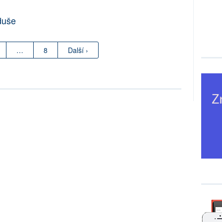
duše
…
8
Další ›