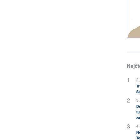
Nejčt
2.
Tr
S
3.
Dů
tu
za
4.
No
Te