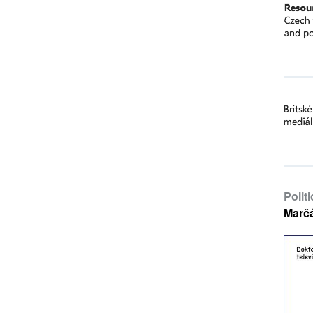
Polit
Marč