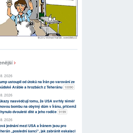
enější
 8. 2026
ump ustoupil od útoků na Írán po varování ze
aúdské Arábie a hrozbách z Teheránu
10090
 8. 2026
kazy nasvědčují tomu, že USA svrhly téměř
novou bombu na obytný dům v Íránu, přičemž
hynulo dvouleté dítě a jeho rodiče
9199
 8. 2026
vá jednání mezi USA a Íránem jsou pro
herán „poslední šancí“, jak zabránit eskalaci