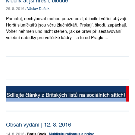
Moclikrát jsi hřešil, bloude
26. 8. 2016 /
Václav Dušek
Pamatuj, nechybovat mohou pouze bozi; útlocitní věřící ubývají.
Horší sluníčkářů jsou věru žlučníčkáři. Prskají, škodí, zapáchají.
Voher nehmen und nicht stehen, jak se praví při sestavování
volební nabídky pro voličské kádry – a to od Praglu ...
Obsah vydání | 12. 8. 2016
14. 8. 2016 /
Boris Cvek
Multikulturalismus a právo