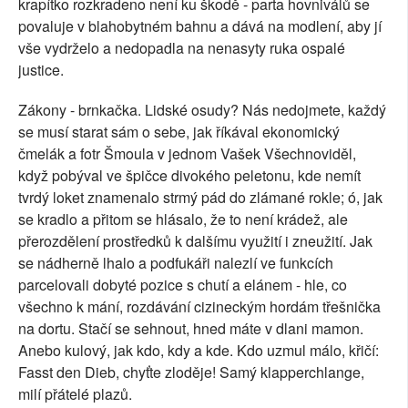
krapítko rozkradeno není ku škodě - parta hovniválů se
povaluje v blahobytném bahnu a dává na modlení, aby jí
vše vydrželo a nedopadla na nenasyty ruka ospalé
justice.
Zákony - brnkačka. Lidské osudy? Nás nedojmete, každý
se musí starat sám o sebe, jak říkával ekonomický
čmelák a fotr Šmoula v jednom Vašek Všechnoviděl,
když pobýval ve špičce divokého peletonu, kde nemít
tvrdý loket znamenalo strmý pád do zlámané rokle; ó, jak
se kradlo a přitom se hlásalo, že to není krádež, ale
přerozdělení prostředků k dalšímu využití i zneužití. Jak
se nádherně lhalo a podfukáři nalezlí ve funkcích
parcelovali dobyté pozice s chutí a elánem - hle, co
všechno k mání, rozdávání cizineckým hordám třešnička
na dortu. Stačí se sehnout, hned máte v dlani mamon.
Anebo kulový, jak kdo, kdy a kde. Kdo uzmul málo, křičí:
Fasst den Dieb, chyťte zloděje! Samý klapperchlange,
milí přátelé plazů.