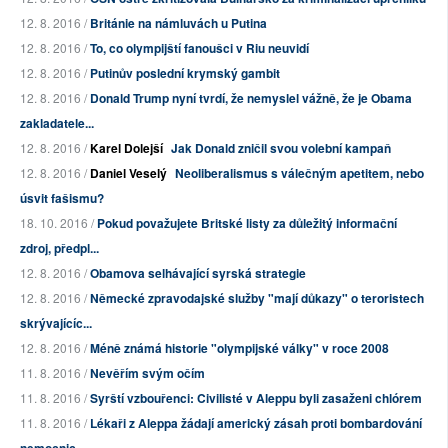
12. 8. 2016 /
Británie na námluvách u Putina
12. 8. 2016 /
To, co olympijští fanoušci v Riu neuvidí
12. 8. 2016 /
Putinův poslední krymský gambit
12. 8. 2016 /
Donald Trump nyní tvrdí, že nemyslel vážně, že je Obama
zakladatele...
12. 8. 2016 /
Karel Dolejší
Jak Donald zničil svou volební kampaň
12. 8. 2016 /
Daniel Veselý
Neoliberalismus s válečným apetitem, nebo
úsvit fašismu?
18. 10. 2016 /
Pokud považujete Britské listy za důležitý informační
zdroj, předpl...
12. 8. 2016 /
Obamova selhávající syrská strategie
12. 8. 2016 /
Německé zpravodajské služby "mají důkazy" o teroristech
skrývajícíc...
12. 8. 2016 /
Méně známá historie "olympijské války" v roce 2008
11. 8. 2016 /
Nevěřím svým očím
11. 8. 2016 /
Syrští vzbouřenci: Civilisté v Aleppu byli zasaženi chlórem
11. 8. 2016 /
Lékaři z Aleppa žádají americký zásah proti bombardování