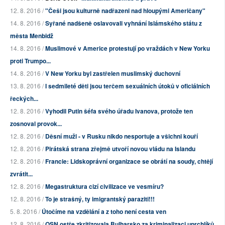
12. 8. 2016 /
"Češi jsou kulturně nadřazeni nad hloupými Američany"
14. 8. 2016 /
Syřané nadšeně oslavovali vyhnání Islámského státu z
města Menbidž
14. 8. 2016 /
Muslimové v Americe protestují po vraždách v New Yorku
proti Trumpo...
14. 8. 2016 /
V New Yorku byl zastřelen muslimský duchovní
13. 8. 2016 /
I sedmileté děti jsou terčem sexuálních útoků v oficiálních
řeckých...
12. 8. 2016 /
Vyhodil Putin šéfa svého úřadu Ivanova, protože ten
zosnoval provok...
12. 8. 2016 /
Děsní muži - v Rusku nikdo nesportuje a všichni kouří
12. 8. 2016 /
Pirátská strana zřejmě utvoří novou vládu na Islandu
12. 8. 2016 /
Francie: Lidskoprávní organizace se obrátí na soudy, chtějí
zvrátit...
12. 8. 2016 /
Megastruktura cizí civilizace ve vesmíru?
12. 8. 2016 /
To je strašný, ty imigrantský paraziti!!!
5. 8. 2016 /
Útočíme na vzdělání a z toho není cesta ven
12. 8. 2016 /
OSN ostře zkritizovala Bulharsko za kriminalizaci uprchlíků