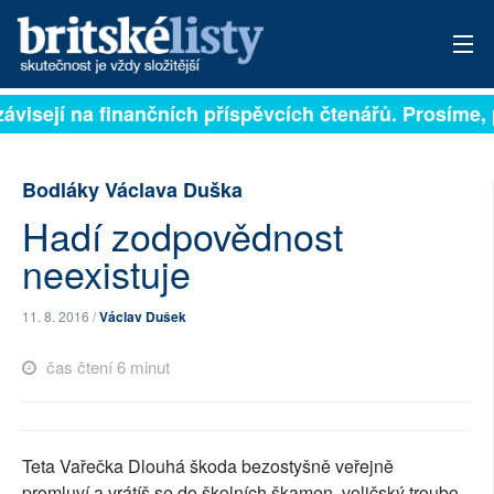
ávisejí na finančních příspěvcích čtenářů. Prosíme, p
PŘIHLÁSIT
AKTUÁLNÍ VYDÁNÍ
Bodláky Václava Duška
ARCHIV
Hadí zodpovědnost
neexistuje
ROZHOVORY
TÉMATA
11. 8. 2016 /
Václav Dušek
čas čtení 6 minut
NEJČTENĚJŠÍ ZA 7 DNÍ
AUTOŘI
Teta Vařečka Dlouhá škoda bezostyšně veřejně
PŘÍSPĚVKY NA PROVOZ
promluví a vrátíš se do školních škamen, voličský troubo.