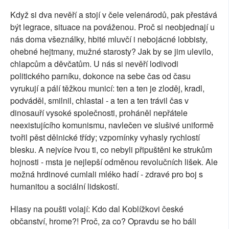
Když si dva nevěří a stojí v čele velenárodů, pak přestává
být legrace, situace na pováženou. Proč si neobjednají u
nás doma všeználky, hbité mluvčí i nebojácné lobbisty,
ohebné hejtmany, mužné starosty? Jak by se jim ulevilo,
chlapcům a děvčatům. U nás si nevěří lodivodi
politického parníku, dokonce na sebe čas od času
vyrukují a pálí těžkou municí: ten a ten je zloděj, kradl,
podváděl, smilnil, chlastal - a ten a ten trávil čas v
dinosauří vysoké společnosti, proháněl nepřátele
neexistujícího komunismu, navlečen ve slušivé uniformě
tvořil pěst dělnické třídy; vzpomínky vyhasly rychlostí
blesku. A nejvíce řvou ti, co nebyli připuštěni ke strukům
hojnosti - msta je nejlepší odměnou revolučních lišek. Ale
možná hrdinové cumlali mléko hadí - zdravé pro boj s
humanitou a sociální lidskostí.
Hlasy na poušti volají: Kdo dal Koblížkovi české
občanství, hrome?! Proč, za co? Opravdu se ho báli