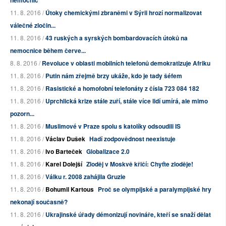
nemocnic
11. 8. 2016 /
Útoky chemickými zbraněmi v Sýrii hrozí normalizovat
válečné zločin...
11. 8. 2016 /
43 ruských a syrských bombardovacích útoků na
nemocnice během červe...
8. 8. 2016 /
Revoluce v oblasti mobilních telefonů demokratizuje Afriku
11. 8. 2016 /
Putin nám zřejmě brzy ukáže, kdo je tady šéfem
11. 8. 2016 /
Rasistické a homofobní telefonáty z čísla 723 084 182
11. 8. 2016 /
Uprchlická krize stále zuří, stále více lidí umírá, ale mimo
pozorn...
11. 8. 2016 /
Muslimové v Praze spolu s katolíky odsoudili IS
11. 8. 2016 /
Václav Dušek
Hadí zodpovědnost neexistuje
11. 8. 2016 /
Ivo Barteček
Globalizace 2.0
11. 8. 2016 /
Karel Dolejší
Zloděj v Moskvě křičí: Chyťte zloděje!
11. 8. 2016 /
Válku r. 2008 zahájila Gruzie
11. 8. 2016 /
Bohumil Kartous
Proč se olympijské a paralympijské hry
nekonají současně?
11. 8. 2016 /
Ukrajinské úřady démonizují novináře, kteří se snaží dělat