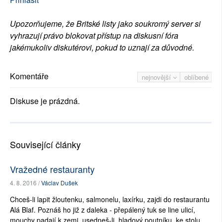
Upozorňujeme, že Britské listy jako soukromý server si
vyhrazují právo blokovat přístup na diskusní fóra
jakémukoliv diskutérovi, pokud to uznají za důvodné.
Komentáře
nejnovější
oblíbené
Diskuse je prázdná.
Související články
Vražedné restauranty
4. 8. 2016 /
Václav Dušek
Chceš-li lapit žloutenku, salmonelu, laxírku, zajdi do restaurantu
Alá Blaf. Poznáš ho již z daleka - přepálený tuk se line ulicí,
mouchy padají k zemi, usedneš-li, hladový poutníku, ke stolu,