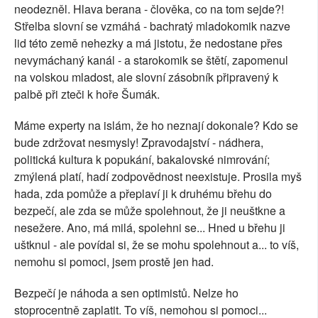
neodezněl. Hlava berana - člověka, co na tom sejde?!
Střelba slovní se vzmáhá - bachratý mladokomik nazve
lid této země nehezky a má jistotu, že nedostane přes
nevymáchaný kanál - a starokomik se štětí, zapomenul
na volskou mladost, ale slovní zásobník připravený k
palbě při zteči k hoře Šumák.
Máme experty na islám, že ho neznají dokonale? Kdo se
bude zdržovat nesmysly! Zpravodajství - nádhera,
politická kultura k popukání, bakalovské nimrování;
zmýlená platí, hadí zodpovědnost neexistuje. Prosila myš
hada, zda pomůže a přeplaví ji k druhému břehu do
bezpečí, ale zda se může spolehnout, že ji neuštkne a
nesežere. Ano, má milá, spolehni se... Hned u břehu ji
uštknul - ale povídal si, že se mohu spolehnout a... to víš,
nemohu si pomoci, jsem prostě jen had.
Bezpečí je náhoda a sen optimistů. Nelze ho
stoprocentně zaplatit. To víš, nemohou si pomoci...