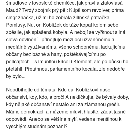
šmudlové v lovosické chemičce, jak pravila zlatovlasá
Maud? Tvrdý zbojník prý pěl: Kúpil som revolver, prima
singr značka, už mi ho zobrala žilinská patračka....
Pomluvy. Nu, on Koblížek dokáže kopat kolem sebe
zběsile, jak splašená kobyla. A nebojí se vyřknout silná
slova obvinění - přinejtuje mezi oči užvaněnému a
mediálně využívanému, všeho schopnému, fackujícímu
občany bez bázně a hany, poštěkávajícímu po
policajtech... s imunitou křičel i Klement, ale po bůčku ho
přetáhli. Přetáhnout parlamentního kecala, zle nedobře
by bylo...
Neodbíhejte od tématu! Kdo dal Koblížkovi naše
občanství, kdy, kdo, a proč! A nekličkujte, že bývaly doby,
kdy nějaké občanství nestálo ani za zlámanou grešli.
Máme demokracii a můžeme mluvit hlasitě, žádat jasné
odpovědi. Anebo se většina mýlí, vedena menšinou k
vyschlým studnám poznání?