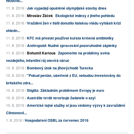
nezávisl...
11. 8. 2016 /
Jak vypadají opuštěné olympijské stavby dnes
11. 8. 2016 /
Miroslav Žáček
Ekologické indexy z jiného pohledu
11. 8. 2016 /
Vraždění žen v Itálii donutilo italskou vládu vyhlásit krizi
ohledn...
11. 8. 2016 /
KFC má přestat používat kuřata krmená antibiotiky
11. 8. 2016 /
: Nudné zpracování pozoruhodné zápletky
Anthropoid
11. 8. 2016 /
Bohumil Kartous
Zapomeňte na problémy světa
vezdejšího, infantilní ráj otevírá náruč
10. 8. 2016 /
Bombový útok na jihovýchodě Turecka
10. 8. 2016 /
"Pokud peníze, ušetřené z EU, nebudou investovány do
britského zdra...
10. 8. 2016 /
Stiglitz: Základním problémem Evropy je euro
10. 8. 2016 /
Austrálie tvrdě terorizuje žadatele o azyl
10. 8. 2016 /
Americké tajné služby si jsou vědomy výzvy k zavraždění
Clintonové...
1. 8. 2016 /
Hospodaření OSBL za červenec 2016