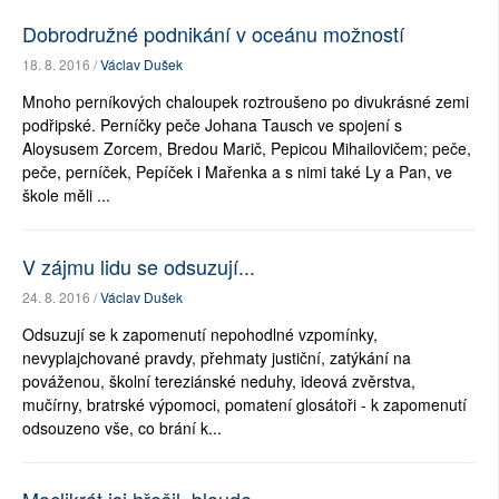
Dobrodružné podnikání v oceánu možností
18. 8. 2016 /
Václav Dušek
Mnoho perníkových chaloupek roztroušeno po divukrásné zemi
podřipské. Perníčky peče Johana Tausch ve spojení s
Aloysusem Zorcem, Bredou Marič, Pepicou Mihailovičem; peče,
peče, perníček, Pepíček i Mařenka a s nimi také Ly a Pan, ve
škole měli ...
V zájmu lidu se odsuzují...
24. 8. 2016 /
Václav Dušek
Odsuzují se k zapomenutí nepohodlné vzpomínky,
nevyplajchované pravdy, přehmaty justiční, zatýkání na
pováženou, školní tereziánské neduhy, ideová zvěrstva,
mučírny, bratrské výpomoci, pomatení glosátoři - k zapomenutí
odsouzeno vše, co brání k...