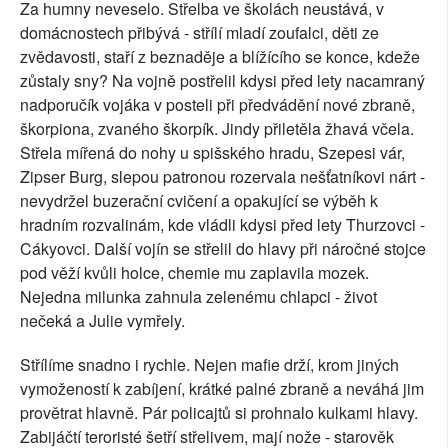
Za humny neveselo. Střelba ve školách neustává, v
domácnostech přibývá - střílí mladí zoufalci, děti ze
zvědavosti, staří z beznaděje a blížícího se konce, kdeže
zůstaly sny? Na vojně postřelil kdysi před lety nacamraný
nadporučík vojáka v posteli při předvádění nové zbraně,
škorpiona, zvaného škorpík. Jindy přiletěla žhavá včela.
Střela mířená do nohy u spišského hradu, Szepesi vár,
Zipser Burg, slepou patronou rozervala nešťatníkovi nárt -
nevydržel buzerační cvičení a opakující se výběh k
hradním rozvalinám, kde vládli kdysi před lety Thurzovci -
Cákyovci. Další vojín se střelil do hlavy při náročné stojce
pod věží kvůli holce, chemie mu zaplavila mozek.
Nejedna milunka zahnula zelenému chlapci - život
nečeká a Julie vymřely.
Střílíme snadno i rychle. Nejen mafie drží, krom jiných
vymožeností k zabíjení, krátké palné zbraně a neváhá jim
provětrat hlavně. Pár policajtů si prohnalo kulkami hlavy.
Zabijáčtí teroristé šetří střelivem, mají nože - starověk