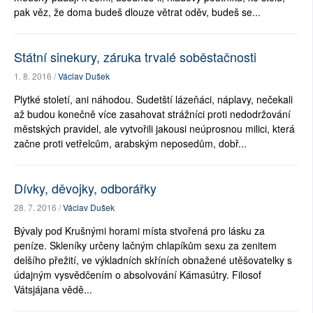
pak věz, že doma budeš dlouze větrat oděv, budeš se...
Státní sinekury, záruka trvalé soběstačnosti
1. 8. 2016 /
Václav Dušek
Plytké století, ani náhodou. Sudetští lázeňáci, náplavy, nečekali
až budou konečně více zasahovat strážníci proti nedodržování
městských pravidel, ale vytvořili jakousi neúprosnou milici, která
začne proti vetřelcům, arabským neposedům, dobř...
Dívky, děvojky, odborářky
28. 7. 2016 /
Václav Dušek
Bývaly pod Krušnými horami místa stvořená pro lásku za
peníze. Skleníky určeny lačným chlapíkům sexu za zenitem
delšího přežití, ve výkladních skříních obnažené utěšovatelky s
údajným vysvědčením o absolvování Kámasútry. Filosof
Vátsjájana vědě...