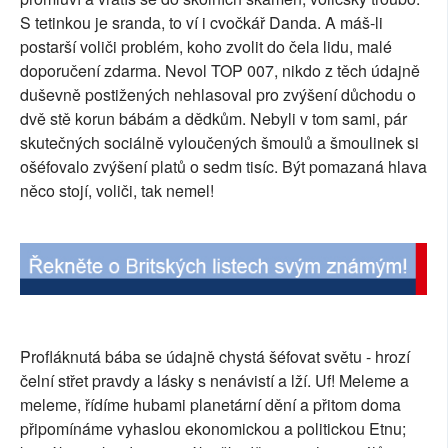
S tetinkou je sranda, to ví i cvočkář Danda. A máš-li
SOCIÁLNÍ SÍTĚ
postarší voliči problém, koho zvolit do čela lidu, malé
doporučení zdarma. Nevol TOP 007, nikdo z těch údajně
RUBRIKY
duševně postižených nehlasoval pro zvýšení důchodu o
PLNÁ VERZE STRÁNEK
dvě stě korun bábám a dědkům. Nebyli v tom sami, pár
skutečných sociálně vyloučených šmoulů a šmoulinek si
ošéfovalo zvýšení platů o sedm tisíc. Být pomazaná hlava
něco stojí, voliči, tak nemel!
Profláknutá bába se údajně chystá šéfovat světu - hrozí
čelní střet pravdy a lásky s nenávistí a lží. Uf! Meleme a
meleme, řídíme hubami planetární dění a přitom doma
připomínáme vyhaslou ekonomickou a politickou Etnu;