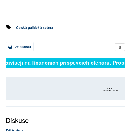
Česká politická scéna
0
Vytisknout
ě závisejí na finančních příspěvcích čtenářů. Prosíme,
11952
Diskuse
Přihlásit