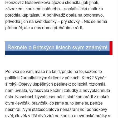
Honzovi z Bolševníkova újezdu skončila, jak jinak,
SOCIÁLNÍ SÍTĚ
zázrakem, kouzlem chtěného – socialistická matinka
porodila kapitálistu. A poněvadž dbala na potomstvo,
RUBRIKY
přivedla jich na svět desítky – prý stovky... Nic se nemá
přehánět, ale u nás doma přeháníme rádi.
PLNÁ VERZE STRÁNEK
Polívka se vaří, maso na talíři, přijde na to, sežere to –
politik s žurnalistickým šídlem v půlkách. Který? Výběr
široký. Objevy úspěšných pětiletek; politická roztomilá
nemluvňata, vyfasovala kachní žaludky a nevypláchnutá
ústa. Nasebáci, bývalí esenbáci, staří kamarádi z mokré
čtvrti -levičák, pravičák, co jsme si, to jsme si, peníze
nesmrdí. Nyní státosociálové nenažraní řídí pohádkový
svět; člověk v říši divů zírá na kouzla a evropské hrátky s