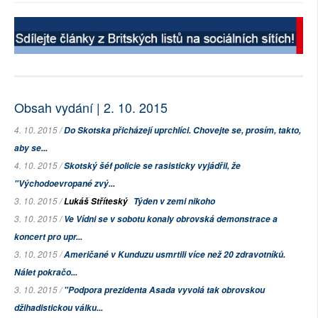
Obsah vydání | 2. 10. 2015
4. 10. 2015 /
Do Skotska přicházejí uprchlíci. Chovejte se, prosím, takto,
aby se...
4. 10. 2015 /
Skotský šéf policie se rasisticky vyjádřil, že
"Východoevropané zvý...
3. 10. 2015 /
Lukáš Stříteský
Týden v zemi nikoho
3. 10. 2015 /
Ve Vídni se v sobotu konaly obrovská demonstrace a
koncert pro upr...
3. 10. 2015 /
Američané v Kunduzu usmrtili více než 20 zdravotníků.
Nálet pokračo...
3. 10. 2015 /
"Podpora prezidenta Asada vyvolá tak obrovskou
džihadistickou válku...