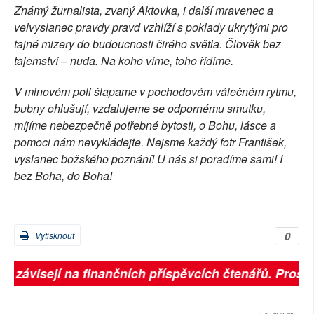
Známý žurnalista, zvaný Aktovka, i další mravenec a
velvyslanec pravdy pravd vzhlíží s poklady ukrytými pro
tajné mizery do budoucnosti čirého světla. Člověk bez
tajemství – nuda. Na koho víme, toho řídíme.
V minovém poli šlapame v pochodovém válečném rytmu,
bubny ohlušují, vzdalujeme se odpornému smutku,
míjíme nebezpečně potřebné bytosti, o Bohu, lásce a
pomoci nám nevykládejte. Nejsme každý fotr František,
vyslanec božského poznání! U nás si poradíme sami! I
bez Boha, do Boha!
0
Vytisknout
ně závisejí na finančních příspěvcích čtenářů. Prosím