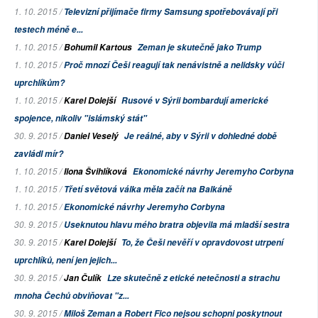
1. 10. 2015 /
Televizní přijímače firmy Samsung spotřebovávají při
testech méně e...
1. 10. 2015 /
Bohumil Kartous
Zeman je skutečně jako Trump
1. 10. 2015 /
Proč mnozí Češi reagují tak nenávistně a nelidsky vůči
uprchlíkům?
1. 10. 2015 /
Karel Dolejší
Rusové v Sýrii bombardují americké
spojence, nikoliv "islámský stát"
30. 9. 2015 /
Daniel Veselý
Je reálné, aby v Sýrii v dohledné době
zavládl mír?
1. 10. 2015 /
Ilona Švihlíková
Ekonomické návrhy Jeremyho Corbyna
1. 10. 2015 /
Třetí světová válka měla začít na Balkáně
1. 10. 2015 /
Ekonomické návrhy Jeremyho Corbyna
30. 9. 2015 /
Useknutou hlavu mého bratra objevila má mladší sestra
30. 9. 2015 /
Karel Dolejší
To, že Češi nevěří v opravdovost utrpení
uprchlíků, není jen jejich...
30. 9. 2015 /
Jan Čulík
Lze skutečně z etické netečnosti a strachu
mnoha Čechů obviňovat "z...
30. 9. 2015 /
Miloš Zeman a Robert Fico nejsou schopni poskytnout