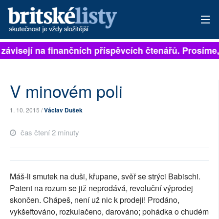
 závisejí na finančních příspěvcích čtenářů. Prosíme, 
PŘIHLÁSIT
AKTUÁLNÍ VYDÁNÍ
V minovém poli
ARCHIV
1. 10. 2015 /
Václav Dušek
ROZHOVORY
čas čtení 2 minuty
TÉMATA
NEJČTENĚJŠÍ ZA 7 DNÍ
Máš-li smutek na duši, křupane, svěř se strýci Babischi.
AUTOŘI
Patent na rozum se již neprodává, revoluční výprodej
skončen. Chápeš, není už nic k prodeji! Prodáno,
PŘÍSPĚVKY NA PROVOZ
vykšeftováno, rozkulačeno, darováno; pohádka o chudém