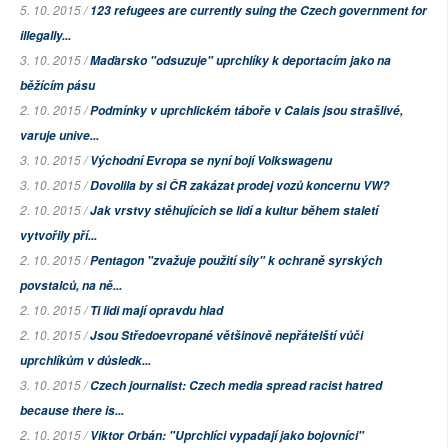
5. 10. 2015 /
123 refugees are currently suing the Czech government for
illegally...
3. 10. 2015 /
Maďarsko "odsuzuje" uprchlíky k deportacím jako na
běžícím pásu
2. 10. 2015 /
Podmínky v uprchlickém táboře v Calais jsou strašlivé,
varuje unive...
3. 10. 2015 /
Východní Evropa se nyní bojí Volkswagenu
3. 10. 2015 /
Dovolila by si ČR zakázat prodej vozů koncernu VW?
2. 10. 2015 /
Jak vrstvy stěhujících se lidí a kultur během staletí
vytvořily pří...
2. 10. 2015 /
Pentagon "zvažuje použití síly" k ochraně syrských
povstalců, na ně...
2. 10. 2015 /
Ti lidi mají opravdu hlad
2. 10. 2015 /
Jsou Středoevropané většinově nepřátelští vůči
uprchlíkům v důsledk...
3. 10. 2015 /
Czech journalist: Czech media spread racist hatred
because there is...
2. 10. 2015 /
Viktor Orbán: "Uprchlíci vypadají jako bojovníci"