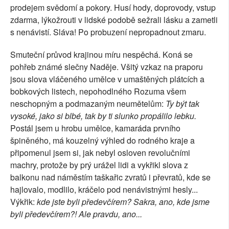
prodejem svědomí a pokory. Husí hody, doprovody, vstup
zdarma, lýkožrouti v lidské podobě sežrali lásku a zametli
s nenávistí. Sláva! Po probuzení nepropadnout zmaru.
Smuteční průvod krajinou míru nespěchá. Koná se
pohřeb známé slečny Naděje. Všitý vzkaz na praporu
jsou slova vláčeného umělce v umaštěných plátcích a
bobkových listech, nepohodlného Rozuma všem
neschopným a podmazaným neumětelům:
Ty být tak
vysoké, jako si blbé, tak by ti slunko propálilo lebku.
Postál jsem u hrobu umělce, kamaráda prvního
špiněného, má kouzelný výhled do rodného kraje a
připomenul jsem si, jak nebyl osloven revolučními
machry, protože by prý urážel lidi a vykřikl slova z
balkonu nad náměstím taškařic zvratů i převratů, kde se
hajlovalo, modlilo, kráčelo pod nenávistnými hesly...
Výkřik:
kde jste byli předevčírem?
Sakra, ano, kde jsme
byli předevčírem?! Ale pravdu, ano...