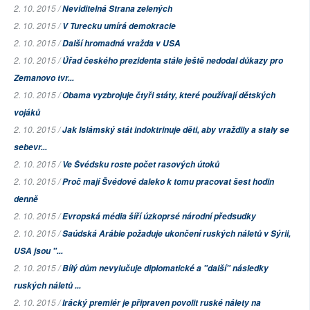
2. 10. 2015 /
Neviditelná Strana zelených
2. 10. 2015 /
V Turecku umírá demokracie
2. 10. 2015 /
Další hromadná vražda v USA
2. 10. 2015 /
Úřad českého prezidenta stále ještě nedodal důkazy pro
Zemanovo tvr...
2. 10. 2015 /
Obama vyzbrojuje čtyři státy, které používají dětských
vojáků
2. 10. 2015 /
Jak Islámský stát indoktrinuje děti, aby vraždily a staly se
sebevr...
2. 10. 2015 /
Ve Švédsku roste počet rasových útoků
2. 10. 2015 /
Proč mají Švédové daleko k tomu pracovat šest hodin
denně
2. 10. 2015 /
Evropská média šíří úzkoprsé národní předsudky
2. 10. 2015 /
Saúdská Arábie požaduje ukončení ruských náletů v Sýrii,
USA jsou "...
2. 10. 2015 /
Bílý dům nevylučuje diplomatické a "další" následky
ruských náletů ...
2. 10. 2015 /
Irácký premiér je připraven povolit ruské nálety na