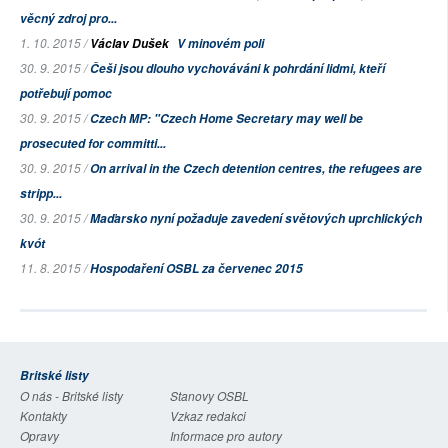
věcný zdroj pro...
1. 10. 2015 /
Václav Dušek
V minovém poli
30. 9. 2015 /
Češi jsou dlouho vychováváni k pohrdání lidmi, kteří
potřebují pomoc
30. 9. 2015 /
Czech MP: "Czech Home Secretary may well be
prosecuted for committi...
30. 9. 2015 /
On arrival in the Czech detention centres, the refugees are
stripp...
30. 9. 2015 /
Maďarsko nyní požaduje zavedení světových uprchlických
kvót
11. 8. 2015 /
Hospodaření OSBL za červenec 2015
Britské listy
O nás - Britské listy
Stanovy OSBL
Kontakty
Vzkaz redakci
Opravy
Informace pro autory