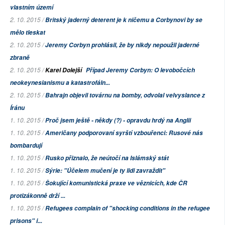
vlastním území
2. 10. 2015 /
Britský jaderný deterent je k ničemu a Corbynovi by se
mělo tleskat
2. 10. 2015 /
Jeremy Corbyn prohlásil, že by nikdy nepoužil jaderné
zbraně
2. 10. 2015 /
Karel Dolejší
Případ Jeremy Corbyn: O levobočcích
neokeynesianismu a katastrofáln...
2. 10. 2015 /
Bahrajn objevil továrnu na bomby, odvolal velvyslance z
Íránu
1. 10. 2015 /
Proč jsem ještě - někdy (?) - opravdu hrdý na Anglii
1. 10. 2015 /
Američany podporovaní syrští vzbouřenci: Rusové nás
bombardují
1. 10. 2015 /
Rusko přiznalo, že neútočí na Islámský stát
1. 10. 2015 /
Sýrie: "Účelem mučení je ty lidi zavraždit"
1. 10. 2015 /
Šokující komunistická praxe ve věznicích, kde ČR
protizákonně drží ...
1. 10. 2015 /
Refugees complain of "shocking conditions in the refugee
prisons" i...