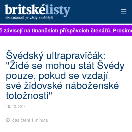
ě závisejí na finančních příspěvcích čtenářů. Prosíme
PŘIHLÁSIT
AKTUÁLNÍ VYDÁNÍ
Švédský ultrapravičák:
ARCHIV
"Židé se mohou stát Švédy
pouze, pokud se vzdají
ROZHOVORY
své židovské náboženské
TÉMATA
totožnosti"
NEJČTENĚJŠÍ ZA 7 DNÍ
18. 12. 2014
AUTOŘI
čas čtení 1 minuta
PŘÍSPĚVKY NA PROVOZ