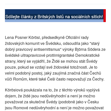
SOCIÁLNÍ SÍTĚ
RUBRIKY
PLNÁ VERZE STRÁNEK
Lena Posner Körösi, předsedkyně Oficiální rady
židovských komunit ve Švédsku, odsoudila jako "starý
dobrý pravicový antisemitismus" výroky Björna Södera ze
švédské ultrapravicové protiimigrantské Demokratické
strany, který se vyjádřil, že Židé se mohou stát Švédy
pouze, pokud se vzdají své židovské totožnosti. Je to
velmi podobný postoj, jaký zaujímá značná část Čechů
vůči Romům, které také Češi často nepovažují za Čechy.
Körösiová poukázala na to, že z těchto výroků vyplývá
dojem, že židé jsou nedůvěryhodní a není je možno
považovat za skutečné Švédy (podobně jako v Česku
jsou Romové nedůvěryhodní a není je možno považovat