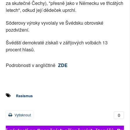
za skutečné Čechy), "přesně jako v Německu ve třicátých
letech", odkud její dědeček uprchl.
Söderovy výroky vyvolaly ve Švédsku obrovské
pozdvižení.
Švédští demokraté získali v zářijových volbách 13
procent hlasů.
Podrobnosti v angličtině
ZDE
Rasismus
0
Vytisknout