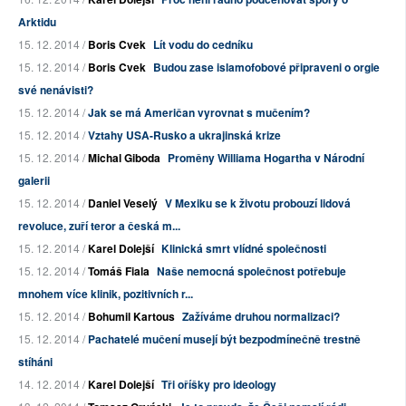
Arktidu
15. 12. 2014 /
Boris Cvek
Lít vodu do cedníku
15. 12. 2014 /
Boris Cvek
Budou zase islamofobové připraveni o orgie
své nenávisti?
15. 12. 2014 /
Jak se má Američan vyrovnat s mučením?
15. 12. 2014 /
Vztahy USA-Rusko a ukrajinská krize
15. 12. 2014 /
Michal Giboda
Proměny Williama Hogartha v Národní
galerii
15. 12. 2014 /
Daniel Veselý
V Mexiku se k životu probouzí lidová
revoluce, zuří teror a česká m...
15. 12. 2014 /
Karel Dolejší
Klinická smrt vlídné společnosti
15. 12. 2014 /
Tomáš Fiala
Naše nemocná společnost potřebuje
mnohem více klinik, pozitivních r...
15. 12. 2014 /
Bohumil Kartous
Zažíváme druhou normalizaci?
15. 12. 2014 /
Pachatelé mučení musejí být bezpodmínečně trestně
stíháni
14. 12. 2014 /
Karel Dolejší
Tři oříšky pro ideology