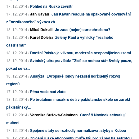
17. 12. 2014 /
Pohled na Rusko zevnitř
17. 12. 2014 /
Jan Kavan
Jan Kavan reaguje na opakované obviňování
z "nezákonného" vývozu zb...
18. 12. 2014 /
Miloš Dokulil
Je zase (nejen) euro ohroženo?
18. 12. 2014 /
Karel Dolejší
Zelený Raúl a vyhlídky "reálného
castrismu"
18. 12. 2014 /
Dnešní Polsko je vlivnou, moderní a neopomíjitelnou zemí
18. 12. 2014 /
Švédský ultrapravičák: "Židé se mohou stát Švédy pouze,
pokud se vz...
18. 12. 2014 /
Analýza: Evropské fondy nezajistí udržitelný rozvoj
regionů
17. 12. 2014 /
Pitná voda nad zlato
18. 12. 2014 /
Po brutálním masakru dětí v pákistánské škole se zařekl
pákistánský...
17. 12. 2014 /
Veronika Sušová-Salminen
Čtenáři Novinek schvalují
mučení
17. 12. 2014 /
Spojené státy se rozhodly normalizovat styky s Kubou
16. 12. 2014 /
Zničení ruské ekonomiky může být pro Západ katastrofou