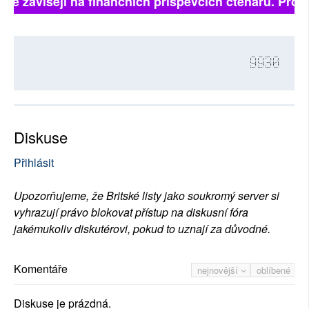
plně závisejí na finančních příspěvcích čtenářů. Prosí
9930
Diskuse
Přihlásit
Upozorňujeme, že Britské listy jako soukromý server si
vyhrazují právo blokovat přístup na diskusní fóra
jakémukoliv diskutérovi, pokud to uznají za důvodné.
Komentáře
nejnovější
oblíbené
Diskuse je prázdná.