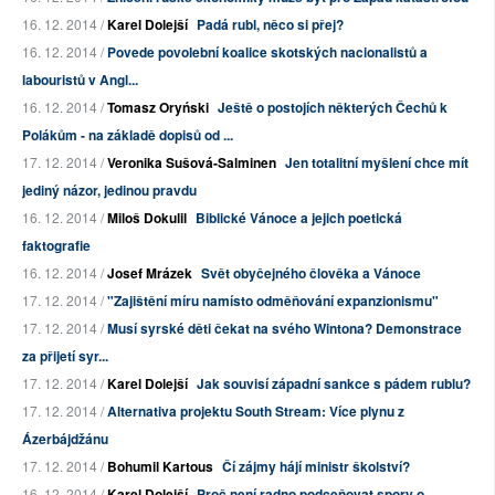
16. 12. 2014 /
Karel Dolejší
Padá rubl, něco si přej?
16. 12. 2014 /
Povede povolební koalice skotských nacionalistů a
labouristů v Angl...
16. 12. 2014 /
Tomasz Oryński
Ještě o postojích některých Čechů k
Polákům - na základě dopisů od ...
17. 12. 2014 /
Veronika Sušová-Salminen
Jen totalitní myšlení chce mít
jediný názor, jedinou pravdu
16. 12. 2014 /
Miloš Dokulil
Biblické Vánoce a jejich poetická
faktografie
16. 12. 2014 /
Josef Mrázek
Svět obyčejného člověka a Vánoce
17. 12. 2014 /
"Zajištění míru namísto odměňování expanzionismu"
17. 12. 2014 /
Musí syrské děti čekat na svého Wintona? Demonstrace
za přijetí syr...
17. 12. 2014 /
Karel Dolejší
Jak souvisí západní sankce s pádem rublu?
17. 12. 2014 /
Alternativa projektu South Stream: Více plynu z
Ázerbájdžánu
17. 12. 2014 /
Bohumil Kartous
Čí zájmy hájí ministr školství?
16. 12. 2014 /
Karel Dolejší
Proč není radno podceňovat spory o