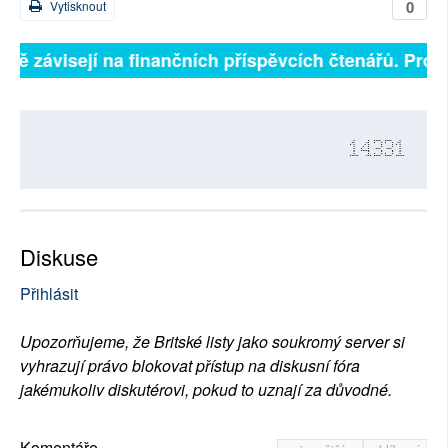
0
Vytisknout
plně závisejí na finančních příspěvcích čtenářů. Prosí
14331
Diskuse
Přihlásit
Upozorňujeme, že Britské listy jako soukromý server si
vyhrazují právo blokovat přístup na diskusní fóra
jakémukoliv diskutérovi, pokud to uznají za důvodné.
Komentáře