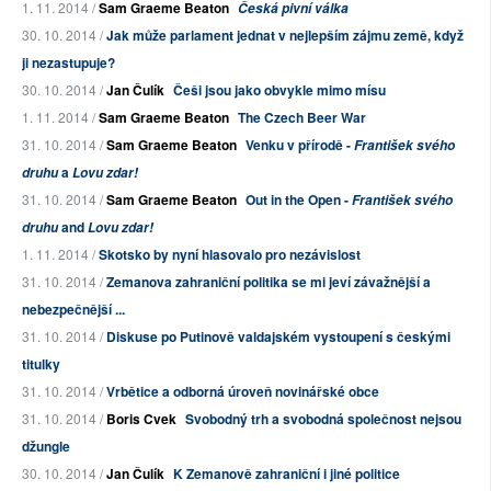
1. 11. 2014 /
Sam Graeme Beaton
Česká pivní válka
30. 10. 2014 /
Jak může parlament jednat v nejlepším zájmu země, když
ji nezastupuje?
30. 10. 2014 /
Jan Čulík
Češi jsou jako obvykle mimo mísu
1. 11. 2014 /
Sam Graeme Beaton
The Czech Beer War
31. 10. 2014 /
Sam Graeme Beaton
Venku v přírodě -
František svého
a
druhu
Lovu zdar!
31. 10. 2014 /
Sam Graeme Beaton
Out in the Open -
František svého
and
druhu
Lovu zdar!
1. 11. 2014 /
Skotsko by nyní hlasovalo pro nezávislost
31. 10. 2014 /
Zemanova zahraniční politika se mi jeví závažnější a
nebezpečnější ...
31. 10. 2014 /
Diskuse po Putinově valdajském vystoupení s českými
titulky
31. 10. 2014 /
Vrbětice a odborná úroveň novinářské obce
31. 10. 2014 /
Boris Cvek
Svobodný trh a svobodná společnost nejsou
džungle
30. 10. 2014 /
Jan Čulík
K Zemanově zahraniční i jiné politice