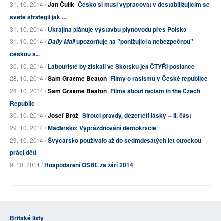
31. 10. 2014 /
Jan Čulík
Česko si musí vypracovat v destabilizujícím se
světě strategii jak ...
31. 10. 2014 /
Ukrajina plánuje výstavbu plynovodu přes Polsko
31. 10. 2014 /
upozorňuje na "ponižující a nebezpečnou"
Daily Mail
českou s...
30. 10. 2014 /
Labouristé by získali ve Skotsku jen ČTYŘI poslance
28. 10. 2014 /
Sam Graeme Beaton
Filmy o rasismu v České republice
28. 10. 2014 /
Sam Graeme Beaton
Films about racism in the Czech
Republic
30. 10. 2014 /
Josef Brož
Sirotci pravdy, dezertéři lásky -- II. část
29. 10. 2014 /
Maďarsko: Vyprázdňování demokracie
29. 10. 2014 /
Švýcarsko používalo až do sedmdesátých let otrockou
práci dětí
9. 10. 2014 /
Hospodaření OSBL za září 2014
Britské listy