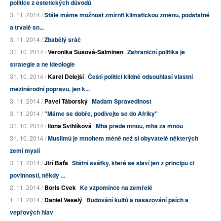
politice z estetických důvodů
3. 11. 2014 /
Stále máme možnost zmírnit klimatickou změnu, podstatné
a trvalé sn...
3. 11. 2014 /
Zbabělý sráč
31. 10. 2014 /
Veronika Sušová-Salminen
Zahraniční politika je
strategie a ne ideologie
31. 10. 2014 /
Karel Dolejší
Čeští politici klidně odsouhlasí vlastní
mezinárodní popravu, jen k...
3. 11. 2014 /
Pavel Táborský
Madam Spravedlnost
3. 11. 2014 /
"Máme se dobře, podívejte se do Afriky"
31. 10. 2014 /
Ilona Švihlíková
Mha přede mnou, mha za mnou
31. 10. 2014 /
Muslimů je mnohem méně než si obyvatelé některých
zemí myslí
3. 11. 2014 /
Jiří Baťa
Státní svátky, které se slaví jen z principu či
povinnosti, někdy ...
2. 11. 2014 /
Boris Cvek
Ke vzpomínce na zemřelé
1. 11. 2014 /
Daniel Veselý
Budování kultů a nasazování psích a
vepřových hlav