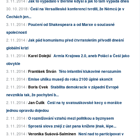
3. 11. 2014 /
Jak to vypadalo v Berlíně kdysi a jak to tam vypadá dnes
30. 10. 2018 /
Češi na Versailleské konferenci tvrdili, že Němců je v
Čechách jen...
3. 11. 2014 /
Poučení od Shakespeara a od Marxe o současné
společnosti
2. 11. 2014 /
Jak pád komunismu před čtvrtstoletím přivodil dnešní
globální krizi
3. 11. 2014 /
Karel Dolejší
Armia Krajowa 2.0, aneb Poláci a Češi jako
obvykle
3. 11. 2014 /
František Štván
Této infantilní klukovině nerozumím
2. 11. 2014 /
Emise uhlíku musejí do roku 2100 úplně skončit
2. 11. 2014 /
Boris Cvek
Stabilita demokracie v západní Evropě
nevznikla tak, že pochybní b...
2. 11. 2014 /
Jan Čulík
Češi na ty svatouškovské kecy o morálce
jednou opravdu dojedou
2. 11. 2014 /
O rozmlžování vztahů mezi politikou a byznysem
3. 11. 2014 /
Sprostá slova znějí z úst pana knížete jinak, lépe...
3. 11. 2014 /
Veronika Sušová-Salminen
Není nad to participovat v