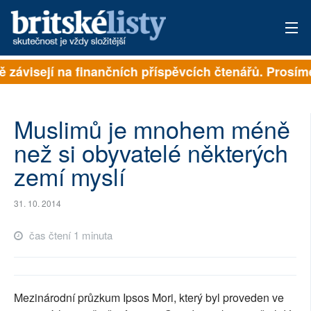
ě závisejí na finančních příspěvcích čtenářů. Prosíme
PŘIHLÁSIT
AKTUÁLNÍ VYDÁNÍ
Muslimů je mnohem méně
ARCHIV
než si obyvatelé některých
zemí myslí
ROZHOVORY
TÉMATA
31. 10. 2014
NEJČTENĚJŠÍ ZA 7 DNÍ
čas čtení 1 minuta
AUTOŘI
PŘÍSPĚVKY NA PROVOZ
Mezinárodní průzkum Ipsos Mori, který byl proveden ve