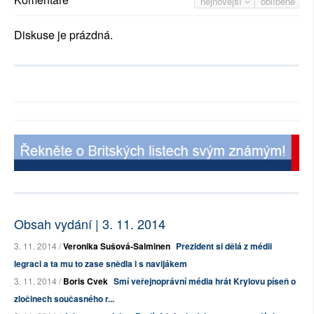
nejnovější
oblíbené
Diskuse je prázdná.
Obsah vydání | 3. 11. 2014
3. 11. 2014 /
Veronika Sušová-Salminen
Prezident si dělá z médii
legraci a ta mu to zase snědla i s navijákem
3. 11. 2014 /
Boris Cvek
Smí veřejnoprávní média hrát Krylovu píseň o
zločinech současného r...