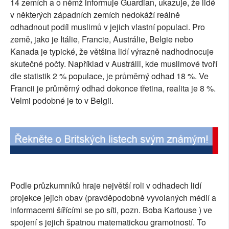
14 zemích a o němž informuje Guardian, ukazuje, že lidé
SOCIÁLNÍ SÍTĚ
v některých západních zemích nedokáží reálně
odhadnout podíl muslimů v jejich vlastní populaci. Pro
RUBRIKY
země, jako je Itálie, Francie, Austrálie, Belgie nebo
Kanada je typické, že většina lidí výrazně nadhodnocuje
PLNÁ VERZE STRÁNEK
skutečné počty. Například v Austrálii, kde muslimové tvoří
dle statistik 2 % populace, je průměrný odhad 18 %. Ve
Francii je průměrný odhad dokonce třetina, realita je 8 %.
Velmi podobné je to v Belgii.
Podle průzkumníků hraje největší roli v odhadech lidí
projekce jejich obav (pravděpodobně vyvolaných médií a
informacemi šířícími se po síti, pozn. Boba Kartouse ) ve
spojení s jejich špatnou matematickou gramotností. To