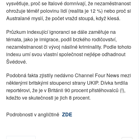
vysvětluje, proč se Italové domnívají, že nezaměstnanost
ohrožuje téměř polovinu lidí (realita je 12 %) nebo proč si
Australané myslí, že počet vražd stoupá, když klesá.
Průzkum indexující ignoranci se dále zaměřuje na
témata, jako je imigrace, podíl brzkého rodičovství,
nezaměstnanost či vývoj násilné kriminality. Podle tohoto
indexu umí svou vlastní společnost nejlépe odhadnout
Švédové.
Podobná fakta zjistily nedávno Channel Four News mezi
některými britskými stoupenci strany UKIP. Dívka tvrdila
reportérovi, že je v Británii 90 procent přistěhovalců (!),
kdežto ve skutečnosti je jich 8 procent.
Podrobnosti v angličtině
ZDE