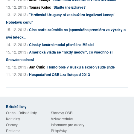
13. 12. 2013 /
Tomáš Koloc
Slaďte (ne)zdravě?
13. 12. 2013 /
"Hrdinská Uruguay si zaslouží za legalizaci konopí
Nobelovu cenu"
15. 12. 2013 /
Čína ostře zaútočila na japonského premiéra za výroky o
své leteck...
14. 12. 2013 /
Čínský lunární modul přistál na Měsíci
15. 12. 2013 /
Americká vláda se "nikdy nedoví", co všechno si
Snowden odnesl
12. 12. 2013 /
Jan Čulík
Homofobie v Rusku a skoro všude jinde
11. 12. 2013 /
Hospodaření OSBL za listopad 2013
Britské listy
O nás - Britské listy
Stanovy OSBL
Kontakty
Vzkaz redakci
Opravy
Informace pro autory
Reklama
Příspěvky