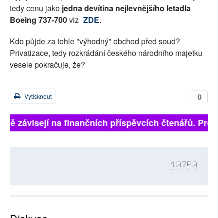
tedy cenu jako
jedna devítina nejlevnějšího letadla
Boeing 737-700
viz
ZDE
.
Kdo půjde za tehle "výhodný" obchod před soud?
Privatizace, tedy rozkrádání českého národního majetku
vesele pokračuje, že?
0
Vytisknout
plně závisejí na finančních příspěvcích čtenářů. Pros
10750