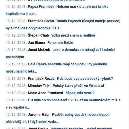
16. 12. 2013 /
Papež František: Nejsem marxista, ale má kritika
kapitalismu je spr...
16. 12. 2013 /
František Štván
Tomáš Pajonok (údajná naděje pravice)
by si měl často vyplachovat ústa
16. 12. 2013 /
Štěpán Cháb
Volba mezi snem a realitou
16. 12. 2013 /
Jan Sláma
Fenomén Babiš
16. 12. 2013 /
Josef Mrázek
Lekci z demokracie dávají začátečníci
pokročilým
16. 12. 2013 /
Celé České aerolinie mají cenu devítiny jediného
nejlevnějšího leta...
16. 12. 2013 /
František Řezáč
Kde bude vystaven český rybník?
16. 12. 2013 /
Miroslav Tejkl
Polský Lwov přežil ve Wroclawi
16. 12. 2013 /
Marie Anna Fronková
Západ, náš vzor!?
13. 12. 2013 /
ČR byla co do bohatství r. 2012 až na sedmnáctém místě
v evropské s...
13. 12. 2013 /
Jaromír Habr
Raději reálný úpadek nebo alespoň
ušlechtilý cíl, i když velmi vzdá...
13. 12. 2013 /
Josef Šmajs
Informační technika -- velká neznámá