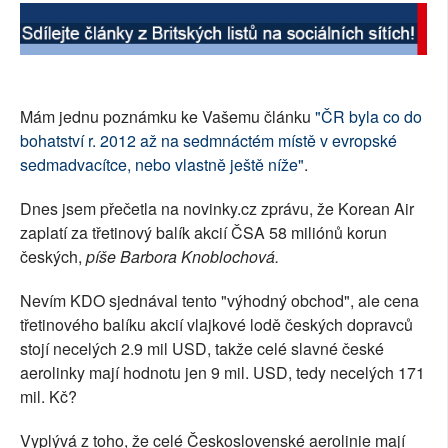
SOCIÁLNÍ SÍTĚ
RUBRIKY
Mám jednu poznámku ke Vašemu článku
"ČR byla co do
PLNÁ VERZE STRÁNEK
bohatství r. 2012 až na sedmnáctém místě v evropské
sedmadvacítce, nebo vlastně ještě níže"
.
Dnes jsem přečetla na novinky.cz zprávu, že Korean Air
zaplatí za třetinový balík akcií ČSA 58 miliónů korun
českých,
píše Barbora Knoblochová.
Nevím KDO sjednával tento "výhodný obchod", ale cena
třetinového balíku akcií vlajkové lodě českých dopravců
stojí necelých 2.9 mil USD, takže celé slavné české
aerolinky mají hodnotu jen 9 mil. USD, tedy necelých 171
mil. Kč?
Vyplývá z toho, že celé Československé aerolinie mají