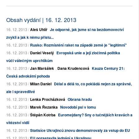
Obsah vydání | 16. 12. 2013
16. 12. 2013 /
Aleš Uhlíř
Je odporné, jak jsme si na bezdomovectví
zvykli a jak k němu přistu...
16. 12. 2013 /
Rusko: Rozmístění raket na západě země je "legitimní"
16. 12. 2013 /
Daniel Veselý
Evropská unie a její zločinná politika
vůči válečným uprchlíkům
16. 12. 2013 /
Jan Maršálek
,
Dana Krudencová
Kauza Century 21:
Česká advokátní pohoda
16. 12. 2013 /
Milan Daniel
Dělal a dělá to, co pokládá nejen za správné,
ale i spravedlivé
16. 12. 2013 /
Lenka Procházková
Obrana hradu
16. 12. 2013 /
Marek Řezanka
Novodobí psi v lomu
16. 12. 2013 /
Štěpán Kotrba
Euromejdany? Sny o tučnějších kravách a
vítězství vidlí
16. 12. 2013 /
Statisíce Ukrajinců znovu demonstrovaly za vstup do EU
15. 12. 2013 /
EU pozastavila jednání s Ukrajinou