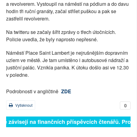
a revolverem. Vystoupil na náměstí na pódium a do davu
hodin tři ruční granáty, začal střílet puškou a pak se
zastřelil revolverem.
Na twitteru se začaly šířit zprávy o třech útočnících.
Policie uvedla, že byly naprosto nepřesné.
Náměstí Place Saint Lambert je nejrušnějším dopravním
uzlem ve městě. Je tam umístěno i autobusové nádraží a
justiční palác. Vznikla panika. K útoku došlo asi ve 12.30
v poledne.
Podrobnosti v angličtině
ZDE
0
Vytisknout
lně závisejí na finančních příspěvcích čtenářů. Prosím