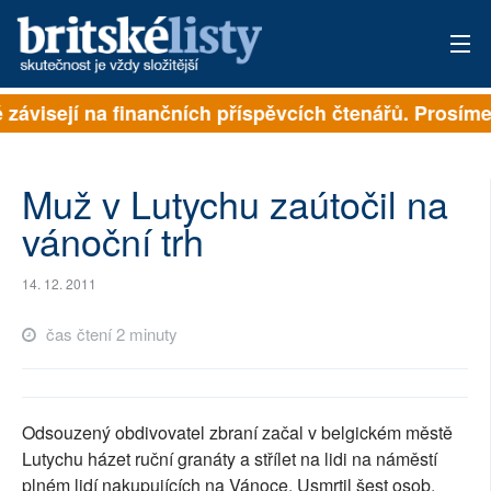
ě závisejí na finančních příspěvcích čtenářů. Prosíme,
PŘIHLÁSIT
AKTUÁLNÍ VYDÁNÍ
Muž v Lutychu zaútočil na
ARCHIV
vánoční trh
ROZHOVORY
14. 12. 2011
TÉMATA
čas čtení 2 minuty
NEJČTENĚJŠÍ ZA 7 DNÍ
AUTOŘI
Odsouzený obdivovatel zbraní začal v belgickém městě
Lutychu házet ruční granáty a střílet na lidi na náměstí
PŘÍSPĚVKY NA PROVOZ
plném lidí nakupujících na Vánoce. Usmrtil šest osob,