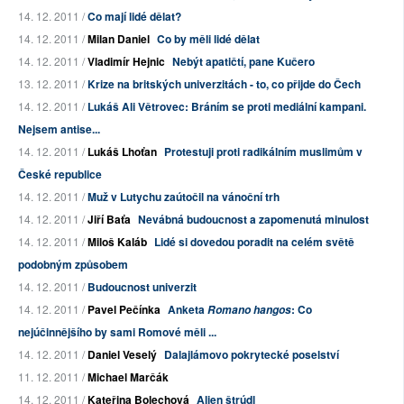
14. 12. 2011 /
Co mají lidé dělat?
14. 12. 2011 /
Milan Daniel
Co by měli lidé dělat
14. 12. 2011 /
Vladimír Hejnic
Nebýt apatičtí, pane Kučero
13. 12. 2011 /
Krize na britských univerzitách - to, co přijde do Čech
14. 12. 2011 /
Lukáš Ali Větrovec: Bráním se proti mediální kampani.
Nejsem antise...
14. 12. 2011 /
Lukáš Lhoťan
Protestuji proti radikálním muslimům v
České republice
14. 12. 2011 /
Muž v Lutychu zaútočil na vánoční trh
14. 12. 2011 /
Jiří Baťa
Nevábná budoucnost a zapomenutá minulost
14. 12. 2011 /
Miloš Kaláb
Lidé si dovedou poradit na celém světě
podobným způsobem
14. 12. 2011 /
Budoucnost univerzit
14. 12. 2011 /
Pavel Pečínka
Anketa
: Co
Romano hangos
nejúčinnějšího by sami Romové měli ...
14. 12. 2011 /
Daniel Veselý
Dalajlámovo pokrytecké poselství
11. 12. 2011 /
Michael Marčák
14. 12. 2011 /
Kateřina Bolechová
Alien štrúdl