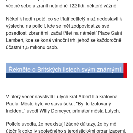
včetně sebe a zranil nejméně 122 lidí, některé vážně.
SOCIÁLNÍ SÍTĚ
Několik hodin poté, co se třiatřicetiletý muž nedostavil k
RUBRIKY
výslechu na policii, kde se měl zodpovídat ze své
posedlosti zbraněmi, začal třílet na náměstí Place Saint
PLNÁ VERZE STRÁNEK
Lambert, kde se koná vánoční trh, jehož se každoročně
účastní 1,5 milionu osob.
V úterý večer navštívili Lutych král Albert II a královna
Paola. Město bylo ve stavu šoku. "Byl to izolovaný
incident," uvedl Willy Demeyer, primátor města Lutych.
Policie uvedla, že neexistují žádné důkazy, že by měl
útočník cokoliv společného s teroristickými organizacemi.