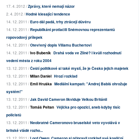
17. 4. 2012 /
Zprávy, které nemají názor
2. 4. 2012 /
Hodně klesající tendence
14. 12. 2011 /
Euro dál padá, trhy ztrácejí důvěru
14. 12. 2011 /
Republikáni protlačili Sněmovnou reprezentantů
ropovodový přílepek
14. 12. 2011 /
Otevřený dopis Viliamu Buchertovi
14. 12. 2011 /
Ivo Bubeník
Drahá voda ve Zlíně? I kvůli rozhodnutí
vedení města z roku 2004
13. 12. 2011 /
Čeští politikové si také myslí, že je Česko jejich majetek
13. 12. 2011 /
Milan Daniel
Hrozí rozklad
13. 12. 2011 /
Emil Hruška
Mediální kampaň: "Andrej Babiš ohrožuje
systém!"
13. 12. 2011 /
Jak David Cameron likviduje Velkou Británii
13. 12. 2011 /
Tomáš Peltan
Vějička pro opozici, aneb kdyby tisíc
policistů
13. 12. 2011 /
Neobratné Cameronovo bruselské veto vyvolává v
britské vládě rozho...
13. 12. 2011 /
Lord Owen: Cameron si připravil rozklad své koaliční