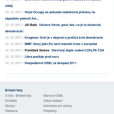
vlády
13. 12. 2011 /
Hnutí Occupy se pokusilo zablokovat přístavy na
západním pobřeží Am...
12. 12. 2011 /
Jiří Baťa
Václave Havle, pouč nás, co je to skutečná
demokracie!
12. 12. 2011 /
Krugman: Svět je v depresi a prožívá krizi demokracie
12. 12. 2011 /
MMF: Nový plán EU není řešením krize v eurozóně
12. 12. 2011 /
František Stočes
Otevřený dopis vedení CZALPA ČSA
12. 12. 2011 /
Libra posiluje proti euru
14. 12. 2011 /
Hospodaření OSBL za listopad 2011
Britské listy
O nás - Britské listy
Stanovy OSBL
Kontakty
Vzkaz redakci
Opravy
Informace pro autory
Reklama
Příspěvky