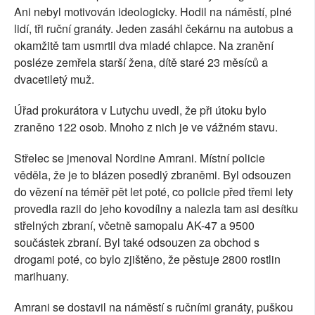
Ani nebyl motivován ideologicky. Hodil na náměstí, plné
lidí, tři ruční granáty. Jeden zasáhl čekárnu na autobus a
okamžitě tam usmrtil dva mladé chlapce. Na zranění
posléze zemřela starší žena, dítě staré 23 měsíců a
dvacetiletý muž.
Úřad prokurátora v Lutychu uvedl, že při útoku bylo
zraněno 122 osob. Mnoho z nich je ve vážném stavu.
Střelec se jmenoval Nordine Amrani. Místní policie
věděla, že je to blázen posedlý zbraněmi. Byl odsouzen
do vězení na téměř pět let poté, co policie před třemi lety
provedla razii do jeho kovodílny a nalezla tam asi desítku
střelných zbraní, včetně samopalu AK-47 a 9500
součástek zbraní. Byl také odsouzen za obchod s
drogami poté, co bylo zjištěno, že pěstuje 2800 rostlin
marihuany.
Amrani se dostavil na náměstí s ručními granáty, puškou