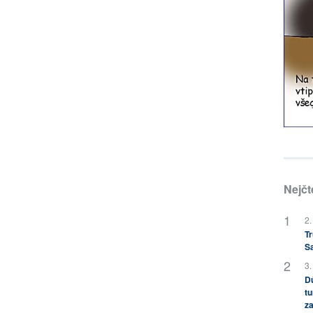
Nejčt
2.
Tr
S
3.
Dů
tu
za