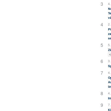
4.
No
Te
vá
2.
P
za
s
5.
Zá
4
3.
S
4.
Op
Am
i
4.
In
7.
Kl