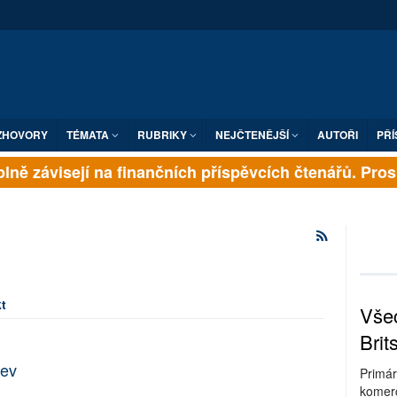
ZHOVORY
TÉMATA
RUBRIKY
NEJČTENĚJŠÍ
AUTOŘI
PŘÍ
lně závisejí na finančních příspěvcích čtenářů. Prosím
t
Všec
Brit
jev
Primár
komerc