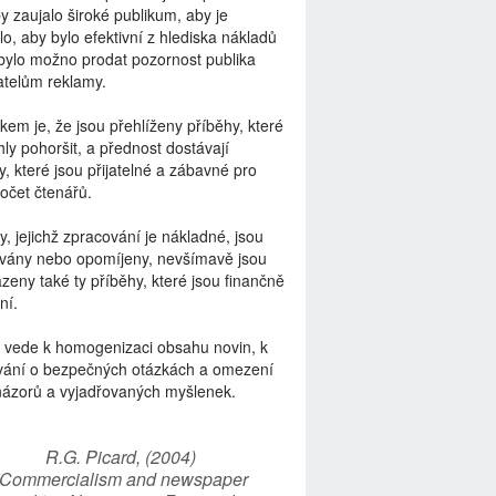
by zaujalo široké publikum, aby je
lo, aby bylo efektivní z hlediska nákladů
bylo možno prodat pozornost publika
telům reklamy.
kem je, že jsou přehlíženy příběhy, které
ly pohoršit, a přednost dostávají
y, které jsou přijatelné a zábavné pro
počet čtenářů.
y, jejichž zpracování je nákladné, jsou
vány nebo opomíjeny, nevšímavě jsou
zeny také ty příběhy, které jsou finančně
ní.
 vede k homogenizaci obsahu novin, k
vání o bezpečných otázkách a omezení
názorů a vyjadřovaných myšlenek.
R.G. Picard, (2004)
“Commercialism and newspaper