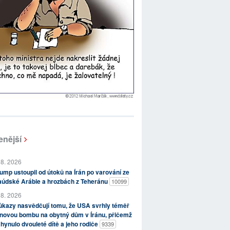
enější
 8. 2026
ump ustoupil od útoků na Írán po varování ze
aúdské Arábie a hrozbách z Teheránu
10099
 8. 2026
kazy nasvědčují tomu, že USA svrhly téměř
novou bombu na obytný dům v Íránu, přičemž
hynulo dvouleté dítě a jeho rodiče
9339