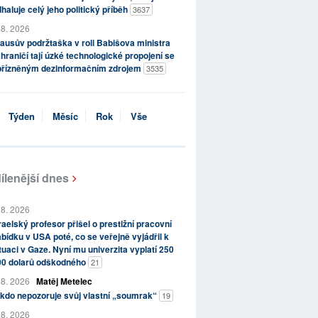
haluje celý jeho politický příběh
3637
 8. 2026
ausův podržtaška v roli Babišova ministra
hraničí tají úzké technologické propojení se
přízněným dezinformačním zdrojem
3535
Týden
Měsíc
Rok
Vše
ílenější dnes
 8. 2026
raelský profesor přišel o prestižní pracovní
bídku v USA poté, co se veřejně vyjádřil k
tuaci v Gaze. Nyní mu univerzita vyplatí 250
00 dolarů odškodného
21
 8. 2026
Matěj Metelec
kdo nepozoruje svůj vlastní „soumrak“
19
 8. 2026