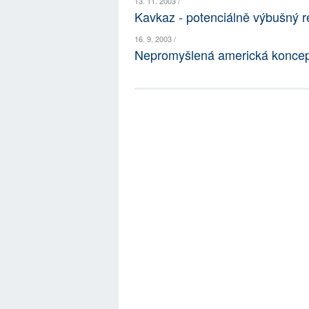
13. 11. 2003 /
Kavkaz - potenciálně výbušný r
16. 9. 2003 /
Nepromyšlená americká koncepc