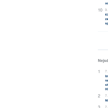
od
3.
Kl
za
s
Nejsd
7.
Iz
na
si
0
7.
Ni
7.