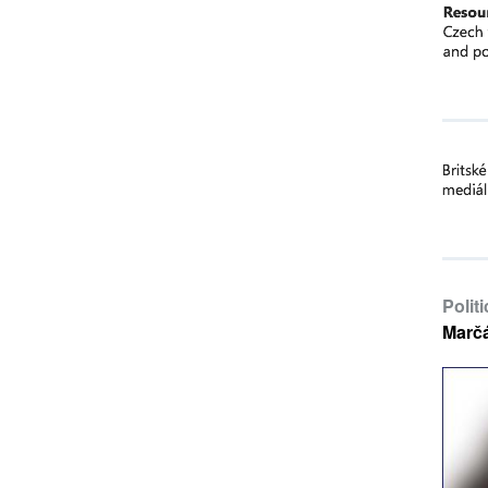
Polit
Marč