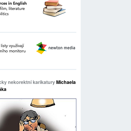
icky nekorektní karikatury
Michaela
áka