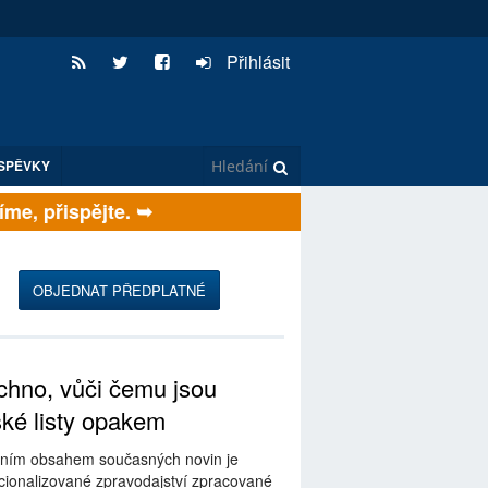
Přihlásit
SPĚVKY
e, přispějte. ➥
OBJEDNAT PŘEDPLATNÉ
hno, vůči čemu jsou
ské listy opakem
ním obsahem současných novin je
ionalizované zpravodajství zpracované