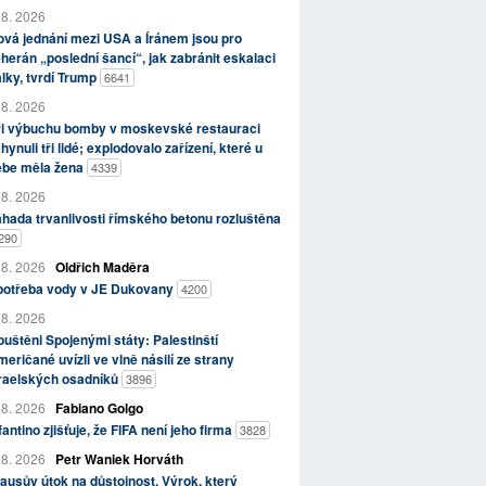
 8. 2026
vá jednání mezi USA a Íránem jsou pro
herán „poslední šancí“, jak zabránit eskalaci
lky, tvrdí Trump
6641
 8. 2026
ři výbuchu bomby v moskevské restauraci
hynuli tři lidé; explodovalo zařízení, které u
ebe měla žena
4339
 8. 2026
hada trvanlivosti římského betonu rozluštěna
290
 8. 2026
Oldřich Maděra
potřeba vody v JE Dukovany
4200
 8. 2026
uštěni Spojenými státy: Palestinští
eričané uvízli ve vlně násilí ze strany
zraelských osadníků
3896
 8. 2026
Fabiano Golgo
fantino zjišťuje, že FIFA není jeho firma
3828
 8. 2026
Petr Waniek Horváth
ausův útok na důstojnost. Výrok, který