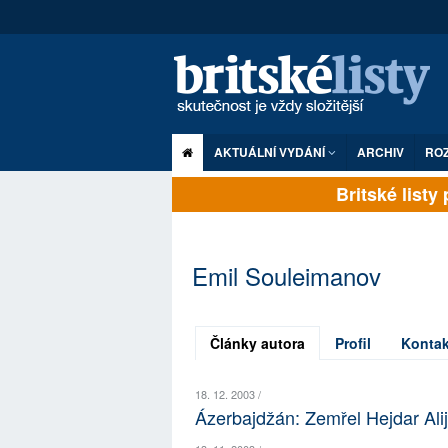
AKTUÁLNÍ VYDÁNÍ
ARCHIV
RO
Britské listy p
Emil Souleimanov
Články autora
Profil
Kontak
18. 12. 2003 /
Ázerbajdžán: Zemřel Hejdar Ali