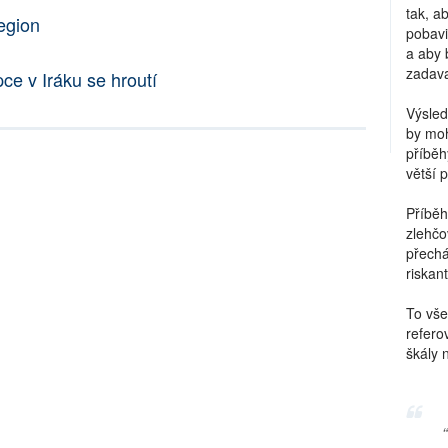
tak, a
egion
pobavi
a aby 
zadava
e v Iráku se hroutí
Výsled
by moh
příběh
větší 
Příběh
zlehčo
přechá
riskant
To vše
refero
škály 