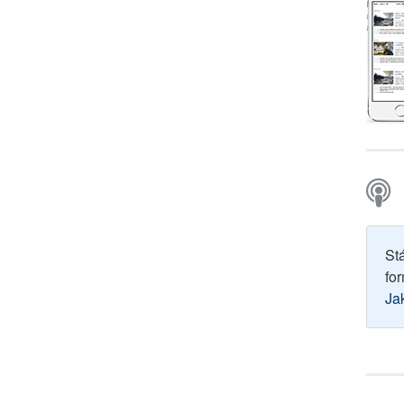
St
for
Ja