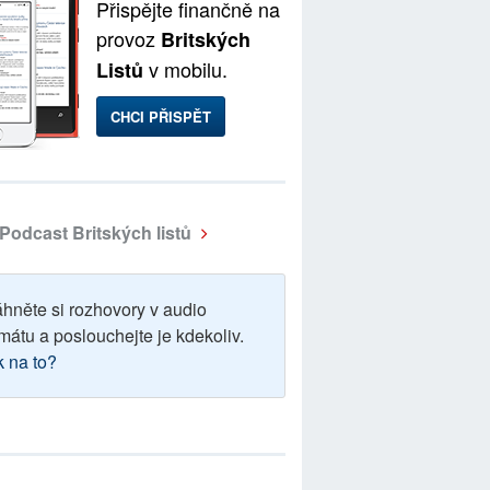
Přispějte finančně na
provoz
Britských
v mobilu.
Listů
CHCI PŘISPĚT
Podcast Britských listů
áhněte si rozhovory v audio
mátu a poslouchejte je kdekoliv.
k na to?