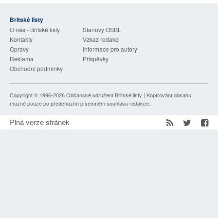
SOCIÁLNÍ SÍTĚ
Britské listy
O nás - Britské listy
Stanovy OSBL
RUBRIKY
Kontakty
Vzkaz redakci
Opravy
Informace pro autory
PLNÁ VERZE STRÁNEK
Reklama
Příspěvky
Obchodní podmínky
Copyright © 1996-2026
Občanské sdružení Britské listy
| Kopírování obsahu
možné pouze po předchozím písemném souhlasu redakce.
Plná verze stránek