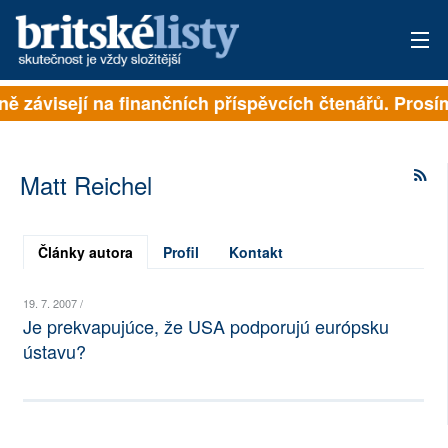
lně závisejí na finančních příspěvcích čtenářů. Prosí
PŘIHLÁSIT
AKTUÁLNÍ VYDÁNÍ
Matt Reichel
ARCHIV
ROZHOVORY
Články autora
Profil
Kontakt
TÉMATA
19. 7. 2007 /
Je prekvapujúce, že USA podporujú európsku
NEJČTENĚJŠÍ ZA 7 DNÍ
ústavu?
AUTOŘI
PŘÍSPĚVKY NA PROVOZ