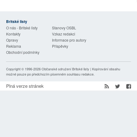
SOCIÁLNÍ SÍTĚ
RUBRIKY
Britské listy
O nás - Britské listy
Stanovy OSBL
Kontakty
Vzkaz redakci
PLNÁ VERZE STRÁNEK
Opravy
Informace pro autory
Reklama
Příspěvky
Obchodní podmínky
Copyright © 1996-2026
Občanské sdružení Britské listy
| Kopírování obsahu
možné pouze po předchozím písemném souhlasu redakce.
Plná verze stránek