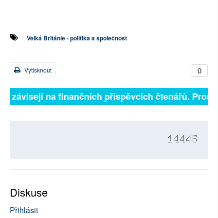
Velká Británie - politika a společnost
0
Vytisknout
lně závisejí na finančních příspěvcích čtenářů. Prosím
14446
Diskuse
Přihlásit