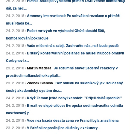
25. 2. 2018 /
Putin a Asad po vyhlášení příměří OSN vesele bombardují
dál, za neč...
24. 2. 2018 /
Amnesty International: Po schválení rezoluce o příměří
musí Rada be...
24. 2. 2018 /
Počet mrtvých ve východní Ghútě dosáhl 500,
bombardování pokračuje
24. 2. 2018 /
Vaše mlčení nás zabíjí. Zachraňte nás, než bude pozdě
24. 2. 2018 /
Britský konzervativní poslanec se musel hluboce omluvit
Corbynovi z...
23. 2. 2018 /
Martin Maděra
Je rozumné stavět jaderné reaktory v
prostředí mafiánského kapitali...
23. 2. 2018 /
Zdeněk Slanina
Bez ohledu na skleníkový jev, současný
český akademický systém dez...
24. 2. 2018 /
Když Zeman ještě nebyl xenofob: "Přijeli další uprchlíci"
24. 2. 2018 /
Brexit ve slepé uličce: Evropská sedmadvacítka odmítla
navrhovaný p...
24. 2. 2018 /
Více než každá desátá žena ve Francii byla znásilněna
23. 2. 2018 /
V Británii neposílají na dlužníky exekutory...