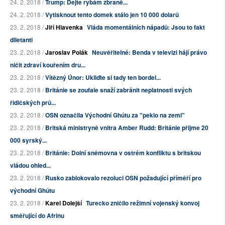
24. 2. 2018 /
Trump: Dejte rybám zbraně...
24. 2. 2018 /
Vytisknout tento domek stálo jen 10 000 dolarů
23. 2. 2018 /
Jiří Hlavenka
Vláda momentálních nápadů: Jsou to fakt
diletanti
23. 2. 2018 /
Jaroslav Polák
Neuvěřitelné: Benda v televizi hájí právo
ničit zdraví kouřením dru...
23. 2. 2018 /
Vítězný Únor: Ukliďte si tady ten bordel...
23. 2. 2018 /
Británie se zoufale snaží zabránit neplatnosti svých
řidičských prů...
23. 2. 2018 /
OSN označila Východní Ghútu za "peklo na zemi"
23. 2. 2018 /
Britská ministryně vnitra Amber Rudd: Británie přijme 20
000 syrský...
23. 2. 2018 /
Británie: Dolní sněmovna v ostrém konfliktu s britskou
vládou ohled...
23. 2. 2018 /
Rusko zablokovalo rezoluci OSN požadující příměří pro
východní Ghútu
23. 2. 2018 /
Karel Dolejší
Turecko zničilo režimní vojenský konvoj
směřující do Afrinu