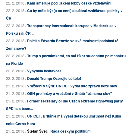
22. 2. 2018 /
Kam směřuje pod tlakem lobby české vzdělávání
22. 2. 2018 /
Co by mělo být (a co není) součástí vzdělávací politiky v
ČR
22. 2. 2018 /
Transparency International: korupce v Maďarsku a v
Polsku sílí, ČR ...
22. 2. 2018 /
Politika Edvarda Beneše ve své mstivosti podobná té
Zemanově?
22. 2. 2018 /
Trump s poznámkami, co má říkat studentům po masakru
na Floridě
22. 2. 2018 /
Vyhynula laskavost
22. 2. 2018 /
Donald Trump: Ozbrojte učitele!
21. 2. 2018 /
Vraždění v Sýrii: UNICEF vydal tuto zprávu beze slov
21. 2. 2018 /
OSN pro hrůzy a vraždění v Ghútě "už nemá slov"
21. 2. 2018 /
Former secretary of the Czech extreme right-wing party
SPD has been...
21. 2. 2018 /
UNICEF: Británie má vyšší dětskou úmrtnost než Kuba
nebo Černá Hora
21. 2. 2018 /
Štefan Švec
Rada českým politikům