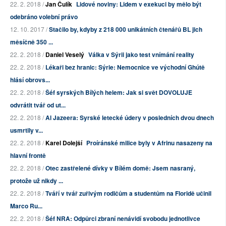
22. 2. 2018 /
Jan Čulík
Lidové noviny: Lidem v exekuci by mělo být
odebráno volební právo
12. 10. 2017 /
Stačilo by, kdyby z 218 000 unikátních čtenářů BL jich
měsíčně 350 ...
22. 2. 2018 /
Daniel Veselý
Válka v Sýrii jako test vnímání reality
22. 2. 2018 /
Lékaři bez hranic: Sýrie: Nemocnice ve východní Ghútě
hlásí obrovs...
22. 2. 2018 /
Šéf syrských Bílých helem: Jak si svět DOVOLUJE
odvrátit tvář od ut...
22. 2. 2018 /
Al Jazeera: Syrské letecké údery v posledních dvou dnech
usmrtily v...
22. 2. 2018 /
Karel Dolejší
Proíránské milice byly v Afrinu nasazeny na
hlavní frontě
22. 2. 2018 /
Otec zastřelené dívky v Bílém domě: Jsem nasraný,
protože už nikdy ...
22. 2. 2018 /
Tváří v tvář zuřivým rodičům a studentům na Floridě učinil
Marco Ru...
22. 2. 2018 /
Šéf NRA: Odpůrci zbraní nenávidí svobodu jednotlivce