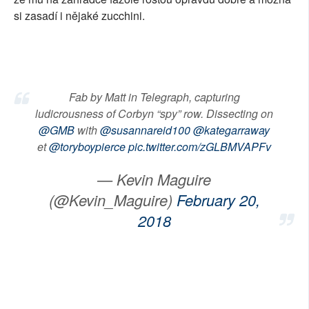
si zasadí i nějaké zucchini.
SOCIÁLNÍ SÍTĚ
RUBRIKY
PLNÁ VERZE STRÁNEK
Fab by Matt in Telegraph, capturing
ludicrousness of Corbyn “spy” row. Dissecting on
@GMB
with
@susannareid100
@kategarraway
et
@toryboypierce
pic.twitter.com/zGLBMVAPFv
— Kevin Maguire
(@Kevin_Maguire)
February 20,
2018