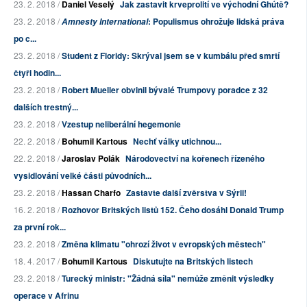
23. 2. 2018 /
Daniel Veselý
Jak zastavit krveprolití ve východní Ghútě?
23. 2. 2018 /
: Populismus ohrožuje lidská práva
Amnesty International
po c...
23. 2. 2018 /
Student z Floridy: Skrýval jsem se v kumbálu před smrtí
čtyři hodin...
23. 2. 2018 /
Robert Mueller obvinil bývalé Trumpovy poradce z 32
dalších trestný...
23. 2. 2018 /
Vzestup neliberální hegemonie
22. 2. 2018 /
Bohumil Kartous
Nechť války utichnou...
22. 2. 2018 /
Jaroslav Polák
Národovectví na kořenech řízeného
vysidlování velké části původních...
23. 2. 2018 /
Hassan Charfo
Zastavte další zvěrstva v Sýrii!
16. 2. 2018 /
Rozhovor Britských listů 152. Čeho dosáhl Donald Trump
za první rok...
23. 2. 2018 /
Změna klimatu "ohrozí život v evropských městech"
18. 4. 2017 /
Bohumil Kartous
Diskutujte na Britských listech
23. 2. 2018 /
Turecký ministr: "Žádná síla" nemůže změnit výsledky
operace v Afrinu