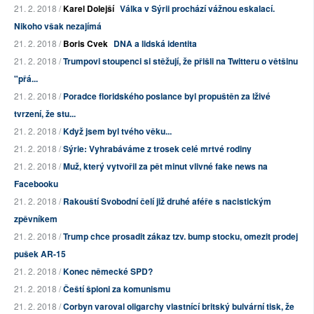
21. 2. 2018 /
Karel Dolejší
Válka v Sýrii prochází vážnou eskalací.
Nikoho však nezajímá
21. 2. 2018 /
Boris Cvek
DNA a lidská identita
21. 2. 2018 /
Trumpovi stoupenci si stěžují, že přišli na Twitteru o většinu
"přá...
21. 2. 2018 /
Poradce floridského poslance byl propuštěn za lživé
tvrzení, že stu...
21. 2. 2018 /
Když jsem byl tvého věku...
21. 2. 2018 /
Sýrie: Vyhrabáváme z trosek celé mrtvé rodiny
21. 2. 2018 /
Muž, který vytvořil za pět minut vlivné fake news na
Facebooku
21. 2. 2018 /
Rakouští Svobodní čelí již druhé aféře s nacistickým
zpěvníkem
21. 2. 2018 /
Trump chce prosadit zákaz tzv. bump stocku, omezit prodej
pušek AR-15
21. 2. 2018 /
Konec německé SPD?
21. 2. 2018 /
Čeští špioni za komunismu
21. 2. 2018 /
Corbyn varoval oligarchy vlastnící britský bulvární tisk, že