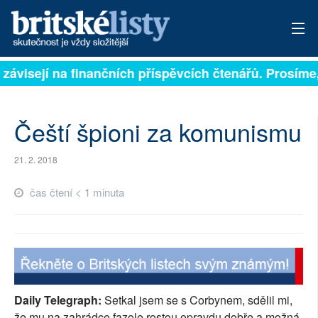
 závisejí na finančních příspěvcích čtenářů. Prosíme, 
PŘIHLÁSIT
AKTUÁLNÍ VYDÁNÍ
Čeští špioni za komunismu
ARCHIV
21. 2. 2018
ROZHOVORY
čas čtení < 1 minuta
TÉMATA
NEJČTENĚJŠÍ ZA 7 DNÍ
AUTOŘI
Daily Telegraph:
Setkal jsem se s Corbynem, sdělil mi,
PŘÍSPĚVKY NA PROVOZ
že mu na zahrádce fazole rostou opravdu dobře a možná