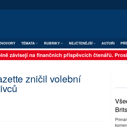
ZHOVORY
TÉMATA
RUBRIKY
NEJČTENĚJŠÍ
AUTOŘI
PŘÍ
ně závisejí na finančních příspěvcích čtenářů. Prosím
zette zničil volební
tivců
Všec
Brit
Primár
komerc