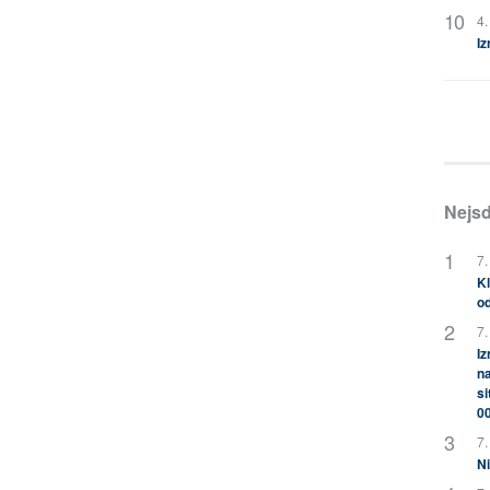
4.
Iz
Nejsd
7.
Kl
od
7.
Iz
na
si
0
7.
Ni