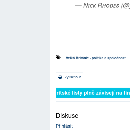
— Nɪᴄᴋ Rʜᴏᴅᴇs (
Velká Británie - politika a společnost
Vytisknout
Britské listy plně závisejí na 
Diskuse
Přihlásit