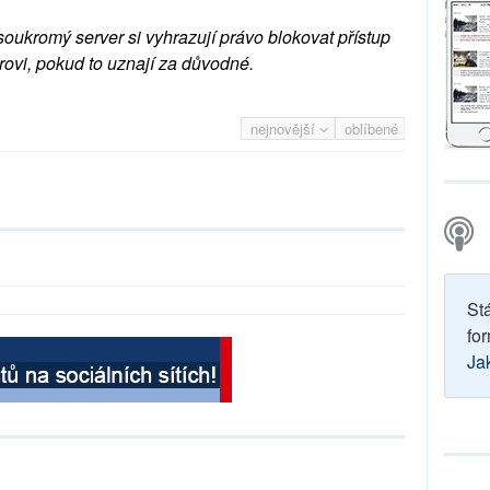
soukromý server si vyhrazují právo blokovat přístup
rovi, pokud to uznají za důvodné.
nejnovější
oblíbené
St
for
Ja