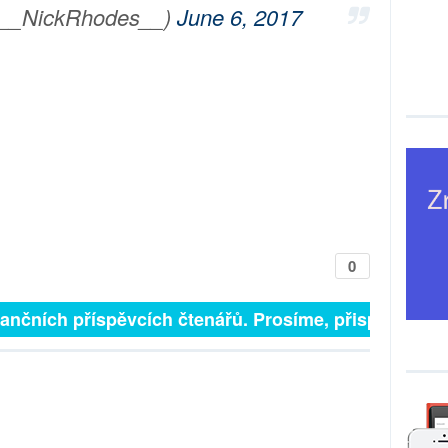
@__NickRhodes__)
June 6, 2017
0
finančních příspěvcích čtenářů. Prosíme, přispějte. ➥