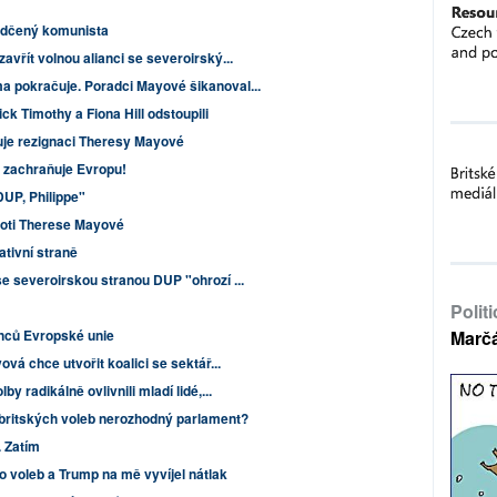
vědčený komunista
avřít volnou alianci se severoirský...
a pokračuje. Poradci Mayové šikanoval...
k Timothy a Fiona Hill odstoupili
uje rezignaci Theresy Mayové
zachraňuje Evropu!
UP, Philippe"
oti Therese Mayové
ativní straně
e severoirskou stranou DUP "ohrozí ...
Polit
enců Evropské unie
Marč
vá chce utvořit koalici se sektář...
 radikálně ovlivnili mladí lidé,...
britských voleb nerozhodný parlament?
. Zatím
 voleb a Trump na mě vyvíjel nátlak