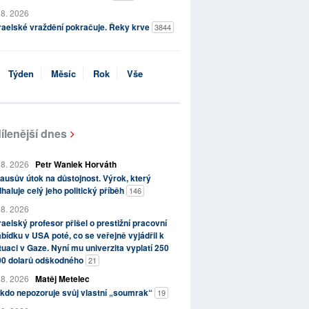
 8. 2026
raelské vraždění pokračuje. Řeky krve
3844
Týden
Měsíc
Rok
Vše
ílenější dnes
 8. 2026
Petr Waniek Horváth
ausův útok na důstojnost. Výrok, který
haluje celý jeho politický příběh
146
 8. 2026
raelský profesor přišel o prestižní pracovní
bídku v USA poté, co se veřejně vyjádřil k
tuaci v Gaze. Nyní mu univerzita vyplatí 250
00 dolarů odškodného
21
 8. 2026
Matěj Metelec
kdo nepozoruje svůj vlastní „soumrak“
19