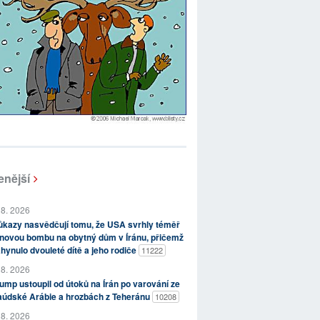
enější
 8. 2026
kazy nasvědčují tomu, že USA svrhly téměř
novou bombu na obytný dům v Íránu, přičemž
hynulo dvouleté dítě a jeho rodiče
11222
 8. 2026
ump ustoupil od útoků na Írán po varování ze
aúdské Arábie a hrozbách z Teheránu
10208
 8. 2026