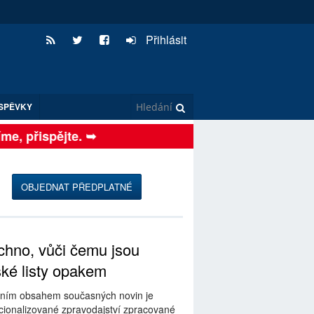
Přihlásit
SPĚVKY
e, přispějte. ➥
OBJEDNAT PŘEDPLATNÉ
hno, vůči čemu jsou
ské listy opakem
ním obsahem současných novin je
ionalizované zpravodajství zpracované