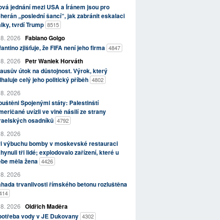
vá jednání mezi USA a Íránem jsou pro
herán „poslední šancí“, jak zabránit eskalaci
lky, tvrdí Trump
8515
 8. 2026
Fabiano Golgo
fantino zjišťuje, že FIFA není jeho firma
4847
 8. 2026
Petr Waniek Horváth
ausův útok na důstojnost. Výrok, který
haluje celý jeho politický příběh
4802
 8. 2026
uštěni Spojenými státy: Palestinští
eričané uvízli ve vlně násilí ze strany
zraelských osadníků
4792
 8. 2026
ři výbuchu bomby v moskevské restauraci
hynuli tři lidé; explodovalo zařízení, které u
ebe měla žena
4426
 8. 2026
hada trvanlivosti římského betonu rozluštěna
414
 8. 2026
Oldřich Maděra
potřeba vody v JE Dukovany
4302