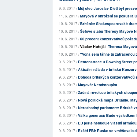
9. 6. 2017 /
Můj otec Jaroslav Dietl byl přes
11. 6. 2017 /
Mayová v ohrožení se pokusila uz
10. 6. 2017 /
Británie: Shakespearovské dram
10. 6. 2017 /
Šéfové štábu Theresy Mayové Nic
10. 6. 2017 /
60 procent konzervativců požad
10. 6. 2017 /
Václav Hořejší
Theresa Mayová 
10. 6. 2017 /
"Vona sem táhne tu zatracenou D
9. 6. 2017 /
Demonstrace u Downing Street pr
9. 6. 2017 /
Aktuální nálada v britské Konzerv
9. 6. 2017 /
Dohoda britských konzervativců s
9. 6. 2017 /
Mayová: Neodstoupím
9. 6. 2017 /
Začíná revoluce britských stoup
9. 6. 2017 /
Nová politická mapa Británie: Mayo
9. 6. 2017 /
Nerozhodný parlament: Britské volby
8. 6. 2017 /
Válka generací: Bude výsledkem 
9. 6. 2017 /
EU ještě nebuduje vlastní armádu
9. 6. 2017 /
Exšéf FBI: Rusko se vměšovalo do