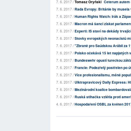
7. 6. 2017 /
Tomasz Oryński
Ceterum autem 
7. 6. 2017 /
Rada Evropy: Británie by musela v
7. 6. 2017 /
Human Rights Watch: Irák a Západ 
7. 6. 2017 /
Macron má šanci získat parlament
7. 6. 2017 /
Experti: IS staví na dekády trvající
7. 6. 2017 /
Stovky evropských neonacistů míř
7. 6. 2017 /
"Zbraně pro Saúdskou Arábii za 11
7. 6. 2017 /
Polsko očekává 15 let napjatých
7. 6. 2017 /
Bundeswehr opustí tureckou základ
7. 6. 2017 /
Francie: Podezřelý postřelen po úto
7. 6. 2017 /
Více profesionalismu, méně populi
7. 6. 2017 /
Ulktrapravicový Daily Express: Hl
7. 6. 2017 /
Mezinárodní koalice bombardovala
7. 6. 2017 /
Ruská stihačka vzlétla proti a
4. 6. 2017 /
Hospodaření OSBL za květen 201