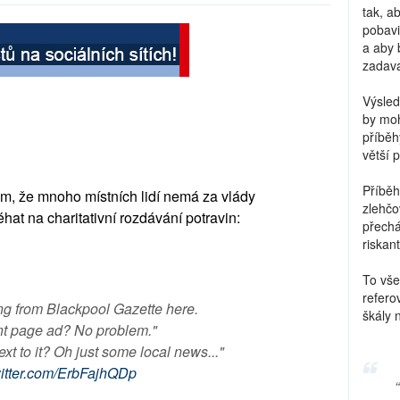
tak, a
pobavi
a aby 
zadava
Výsled
by moh
příběh
větší 
Příběh
om, že mnoho místních lidí nemá za vlády
zlehčo
hat na charitativní rozdávání potravin:
přechá
riskant
To vše
refero
ling from Blackpool Gazette here.
škály 
ont page ad? No problem."
xt to it? Oh just some local news..."
witter.com/ErbFajhQDp