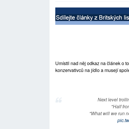
Umístil nad něj odkaz na článek o t
konzervativců na jídlo a musejí spolé
Next level trol
"Half fr
"What will we run ne
pic.t