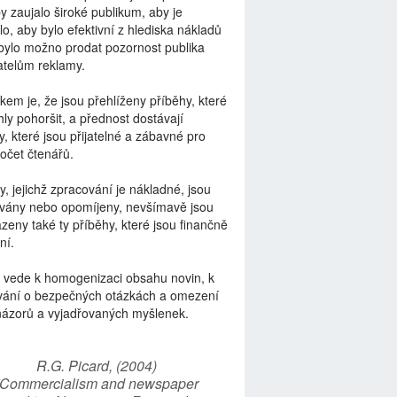
by zaujalo široké publikum, aby je
lo, aby bylo efektivní z hlediska nákladů
bylo možno prodat pozornost publika
telům reklamy.
kem je, že jsou přehlíženy příběhy, které
ly pohoršit, a přednost dostávají
y, které jsou přijatelné a zábavné pro
počet čtenářů.
y, jejichž zpracování je nákladné, jsou
vány nebo opomíjeny, nevšímavě jsou
zeny také ty příběhy, které jsou finančně
ní.
 vede k homogenizaci obsahu novin, k
vání o bezpečných otázkách a omezení
názorů a vyjadřovaných myšlenek.
R.G. Picard, (2004)
“Commercialism and newspaper