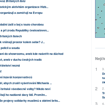
rovoz
Britských listů
istickým aktivitám organizace Hizb...
eorganizují a zaměřují na Evropu
bální úsilí o boj s touto chorobou
 a při zrodu Republiky českosloven...
Britských listech
ak vnímají prostor kolem sebe? J...
policii a soudu
 ani do showroomu, aneb kde našetřit na důchod
Nejčt
aň, aneb v duchu českých tradic
řátelství nezná
3.
t!
Dů
bní inzerát konzervativců
tu
za
 abych zrušil vyšetřování Michaela ...
2.
 britské všeobecné volby? Nikdo neví
Tr
ají ho nadšeně davy lidí. Promítn...
S
že projevy solidarity muslimů s obětmi brits...
4.