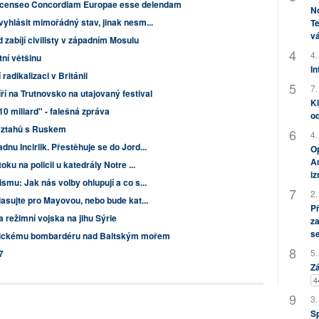
censeo Concordiam Europae esse delendam
No
yhlásit mimořádný stav, jinak nesm...
Te
vá
zabíjí civilisty v západním Mosulu
4.
ní většinu
In
 radikalizaci v Británii
7.
í na Trutnovsko na utajovaný festival
Kl
0 miliard" - falešná zpráva
od
 vztahů s Ruskem
4.
nu Incirlik. Přestěhuje se do Jord...
Op
Am
ku na policii u katedrály Notre ...
i
smu: Jak nás volby ohlupují a co s...
2.
asujte pro Mayovou, nebo bude kat...
P
 režimní vojska na jihu Sýrie
za
s
merickému bombardéru nad Baltským mořem
5.
7
Zá
4
3.
S