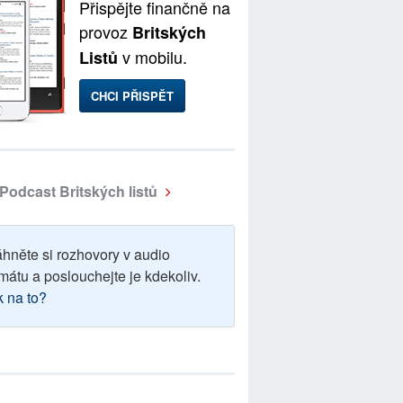
Přispějte finančně na
provoz
Britských
v mobilu.
Listů
CHCI PŘISPĚT
Podcast Britských listů
áhněte si rozhovory v audio
mátu a poslouchejte je kdekoliv.
k na to?