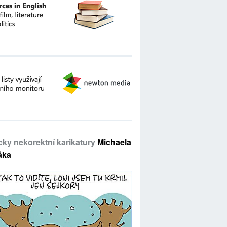
icky nekorektní karikatury
Michaela
áka