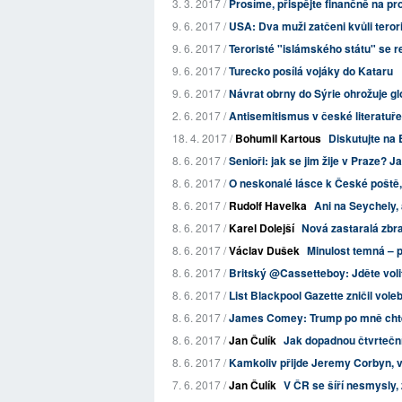
3. 3. 2017 /
Prosíme, přispějte finančně na p
9. 6. 2017 /
USA: Dva muži zatčeni kvůli teror
9. 6. 2017 /
Teroristé "islámského státu" se r
9. 6. 2017 /
Turecko posílá vojáky do Kataru
9. 6. 2017 /
Návrat obrny do Sýrie ohrožuje glo
2. 6. 2017 /
Antisemitismus v české literatuře
18. 4. 2017 /
Bohumil Kartous
Diskutujte na 
8. 6. 2017 /
Senioři: jak se jim žije v Praze? J
8. 6. 2017 /
O neskonalé lásce k České poště, 
8. 6. 2017 /
Rudolf Havelka
Ani na Seychely,
8. 6. 2017 /
Karel Dolejší
Nová zastaralá zbr
8. 6. 2017 /
Václav Dušek
Minulost temná – p
8. 6. 2017 /
Britský @Cassetteboy: Jděte voli
8. 6. 2017 /
List Blackpool Gazette zničil vole
8. 6. 2017 /
James Comey: Trump po mně chtěl,
8. 6. 2017 /
Jan Čulík
Jak dopadnou čtvrteční
8. 6. 2017 /
Kamkoliv přijde Jeremy Corbyn, vít
7. 6. 2017 /
Jan Čulík
V ČR se šíří nesmysly, 