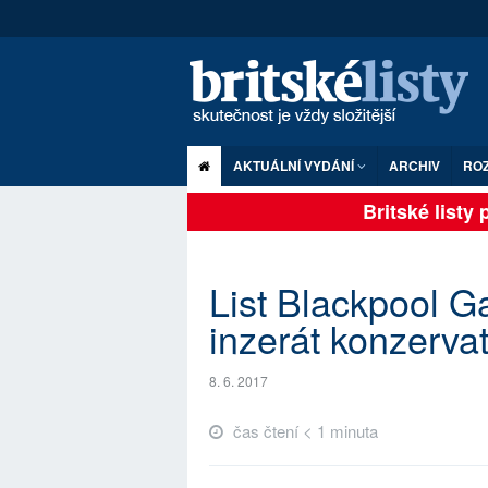
AKTUÁLNÍ VYDÁNÍ
ARCHIV
RO
Britské listy pl
List Blackpool Ga
inzerát konzerva
8. 6. 2017
čas čtení < 1 minuta