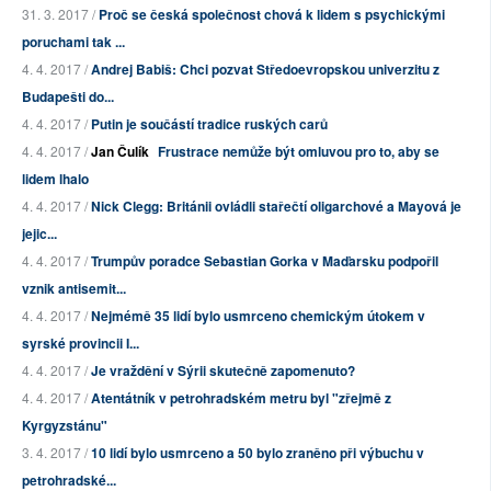
31. 3. 2017 /
Proč se česká společnost chová k lidem s psychickými
poruchami tak ...
4. 4. 2017 /
Andrej Babiš: Chci pozvat Středoevropskou univerzitu z
Budapešti do...
4. 4. 2017 /
Putin je součástí tradice ruských carů
4. 4. 2017 /
Jan Čulík
Frustrace nemůže být omluvou pro to, aby se
lidem lhalo
4. 4. 2017 /
Nick Clegg: Británii ovládli stařečtí oligarchové a Mayová je
jejic...
4. 4. 2017 /
Trumpův poradce Sebastian Gorka v Maďarsku podpořil
vznik antisemit...
4. 4. 2017 /
Nejmémě 35 lidí bylo usmrceno chemickým útokem v
syrské provincii I...
4. 4. 2017 /
Je vraždění v Sýrii skutečně zapomenuto?
4. 4. 2017 /
Atentátník v petrohradském metru byl "zřejmě z
Kyrgyzstánu"
3. 4. 2017 /
10 lidí bylo usmrceno a 50 bylo zraněno při výbuchu v
petrohradské...