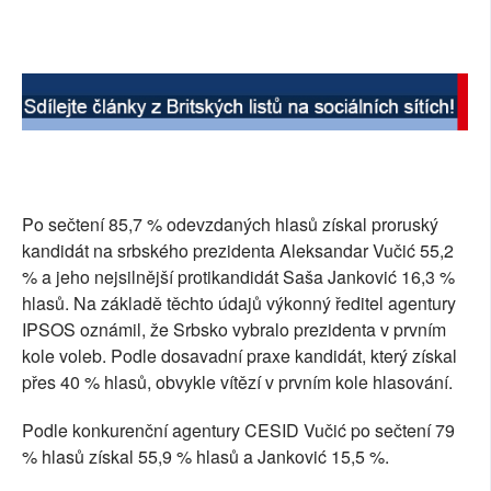
SOCIÁLNÍ SÍTĚ
RUBRIKY
PLNÁ VERZE STRÁNEK
Po sečtení 85,7 % odevzdaných hlasů získal proruský
kandidát na srbského prezidenta Aleksandar Vučić 55,2
% a jeho nejsilnější protikandidát Saša Janković 16,3 %
hlasů. Na základě těchto údajů výkonný ředitel agentury
IPSOS oznámil, že Srbsko vybralo prezidenta v prvním
kole voleb. Podle dosavadní praxe kandidát, který získal
přes 40 % hlasů, obvykle vítězí v prvním kole hlasování.
Podle konkurenční agentury CESID Vučić po sečtení 79
% hlasů získal 55,9 % hlasů a Janković 15,5 %.