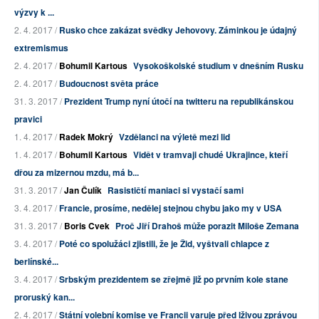
výzvy k ...
2. 4. 2017 /
Rusko chce zakázat svědky Jehovovy. Záminkou je údajný
extremismus
2. 4. 2017 /
Bohumil Kartous
Vysokoškolské studium v dnešním Rusku
2. 4. 2017 /
Budoucnost světa práce
31. 3. 2017 /
Prezident Trump nyní útočí na twitteru na republikánskou
pravici
1. 4. 2017 /
Radek Mokrý
Vzdělanci na výletě mezi lid
1. 4. 2017 /
Bohumil Kartous
Vidět v tramvaji chudé Ukrajince, kteří
dřou za mizernou mzdu, má b...
31. 3. 2017 /
Jan Čulík
Rasističtí maniaci si vystačí sami
3. 4. 2017 /
Francie, prosíme, nedělej stejnou chybu jako my v USA
31. 3. 2017 /
Boris Cvek
Proč Jiří Drahoš může porazit Miloše Zemana
3. 4. 2017 /
Poté co spolužáci zjistili, že je Žid, vyštvali chlapce z
berlínské...
3. 4. 2017 /
Srbským prezidentem se zřejmě již po prvním kole stane
proruský kan...
2. 4. 2017 /
Státní volební komise ve Francii varuje před lživou zprávou