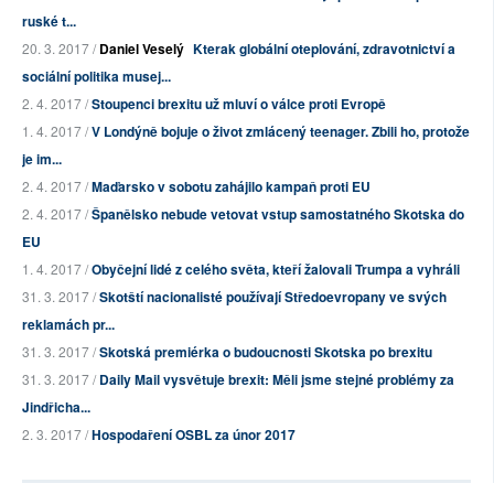
ruské t...
20. 3. 2017 /
Daniel Veselý
Kterak globální oteplování, zdravotnictví a
sociální politika musej...
2. 4. 2017 /
Stoupenci brexitu už mluví o válce proti Evropě
1. 4. 2017 /
V Londýně bojuje o život zmlácený teenager. Zbili ho, protože
je im...
2. 4. 2017 /
Maďarsko v sobotu zahájilo kampaň proti EU
2. 4. 2017 /
Španělsko nebude vetovat vstup samostatného Skotska do
EU
1. 4. 2017 /
Obyčejní lidé z celého světa, kteří žalovali Trumpa a vyhráli
31. 3. 2017 /
Skotští nacionalisté používají Středoevropany ve svých
reklamách pr...
31. 3. 2017 /
Skotská premiérka o budoucnosti Skotska po brexitu
31. 3. 2017 /
Daily Mail vysvětuje brexit: Měli jsme stejné problémy za
Jindřicha...
2. 3. 2017 /
Hospodaření OSBL za únor 2017