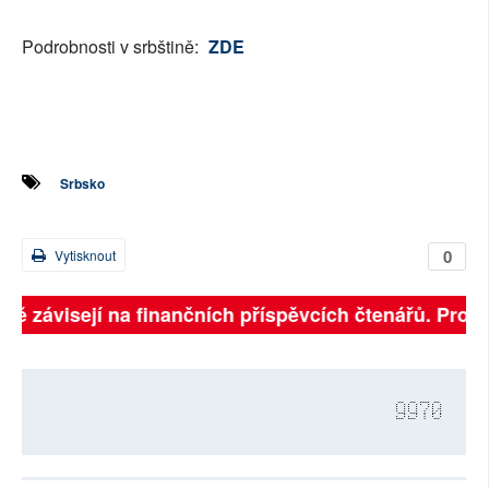
Podrobnosti v srbštině:
ZDE
Srbsko
0
Vytisknout
lně závisejí na finančních příspěvcích čtenářů. Prosí
9970