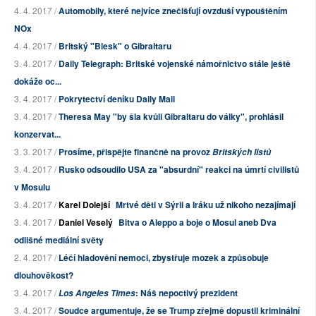
4. 4. 2017 /
Automobily, které nejvíce znečišťují ovzduší vypouštěním
NOx
4. 4. 2017 /
Britský "Blesk" o Gibraltaru
3. 4. 2017 /
Daily Telegraph: Britské vojenské námořnictvo stále ještě
dokáže oc...
3. 4. 2017 /
Pokrytectví deníku Daily Mail
3. 4. 2017 /
Theresa May "by šla kvůli Gibraltaru do války", prohlásil
konzervat...
3. 3. 2017 /
Prosíme, přispějte finančně na provoz
Britských listů
3. 4. 2017 /
Rusko odsoudilo USA za "absurdní" reakci na úmrtí civilistů
v Mosulu
3. 4. 2017 /
Karel Dolejší
Mrtvé děti v Sýrii a Iráku už nikoho nezajímají
3. 4. 2017 /
Daniel Veselý
Bitva o Aleppo a boje o Mosul aneb Dva
odlišné mediální světy
2. 4. 2017 /
Léčí hladovění nemoci, zbystřuje mozek a způsobuje
dlouhověkost?
3. 4. 2017 /
: Náš nepoctivý prezident
Los Angeles Times
3. 4. 2017 /
Soudce argumentuje, že se Trump zřejmě dopustil kriminální