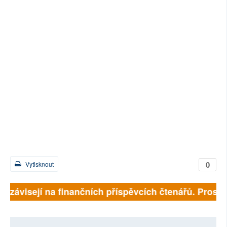
0
Vytisknout
ně závisejí na finančních příspěvcích čtenářů. Prosíme