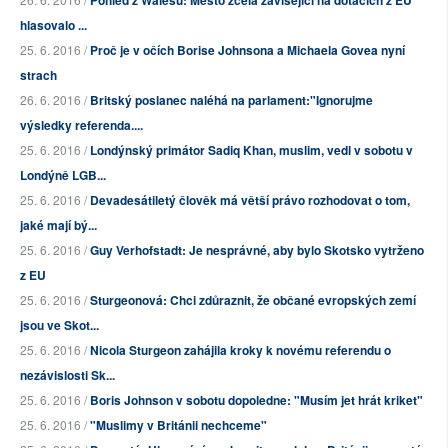
Pohled z Walesu: Město zcela závisející na dotacích z EU
hlasovalo ...
25. 6. 2016 /
Proč je v očích Borise Johnsona a Michaela Govea nyní
strach
26. 6. 2016 /
Britský poslanec naléhá na parlament:"Ignorujme
výsledky referenda....
25. 6. 2016 /
Londýnský primátor Sadiq Khan, muslim, vedl v sobotu v
Londýně LGB...
25. 6. 2016 /
Devadesátiletý člověk má větší právo rozhodovat o tom,
jaké mají bý...
25. 6. 2016 /
Guy Verhofstadt: Je nesprávné, aby bylo Skotsko vytrženo
z EU
25. 6. 2016 /
Sturgeonová: Chci zdůraznit, že občané evropských zemí
jsou ve Skot...
25. 6. 2016 /
Nicola Sturgeon zahájila kroky k novému referendu o
nezávislosti Sk...
25. 6. 2016 /
Boris Johnson v sobotu dopoledne: "Musím jet hrát kriket"
25. 6. 2016 /
"Muslimy v Británii nechceme"