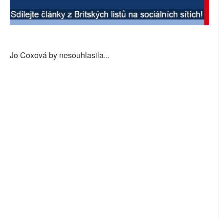
SOCIÁLNÍ SÍTĚ
RUBRIKY
Jo Coxová by nesouhlasila...
PLNÁ VERZE STRÁNEK