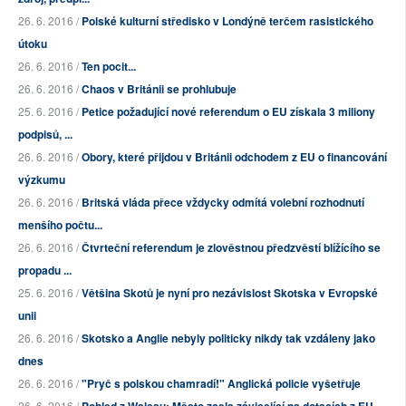
26. 6. 2016 /
Polské kulturní středisko v Londýně terčem rasistického
útoku
26. 6. 2016 /
Ten pocit...
26. 6. 2016 /
Chaos v Británii se prohlubuje
25. 6. 2016 /
Petice požadující nové referendum o EU získala 3 miliony
podpisů, ...
26. 6. 2016 /
Obory, které přijdou v Británii odchodem z EU o financování
výzkumu
26. 6. 2016 /
Britská vláda přece vždycky odmítá volební rozhodnutí
menšího počtu...
26. 6. 2016 /
Čtvrteční referendum je zlověstnou předzvěstí blížícího se
propadu ...
25. 6. 2016 /
Většina Skotů je nyní pro nezávislost Skotska v Evropské
unii
26. 6. 2016 /
Skotsko a Anglie nebyly politicky nikdy tak vzdáleny jako
dnes
26. 6. 2016 /
"Pryč s polskou chamradí!" Anglická policie vyšetřuje
26. 6. 2016 /