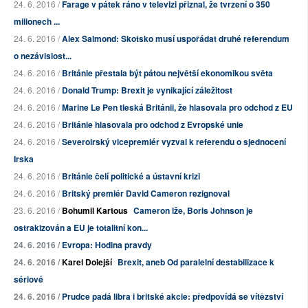
24. 6. 2016 /
Farage v pátek ráno v televizi přiznal, že tvrzení o 350
milionech ...
24. 6. 2016 /
Alex Salmond: Skotsko musí uspořádat druhé referendum
o nezávislost...
24. 6. 2016 /
Británie přestala být pátou největší ekonomikou světa
24. 6. 2016 /
Donald Trump: Brexit je vynikající záležitost
24. 6. 2016 /
Marine Le Pen tleská Británii, že hlasovala pro odchod z EU
24. 6. 2016 /
Británie hlasovala pro odchod z Evropské unie
24. 6. 2016 /
Severoirský vicepremiér vyzval k referendu o sjednocení
Irska
24. 6. 2016 /
Británie čelí politické a ústavní krizi
24. 6. 2016 /
Britský premiér David Cameron rezignoval
23. 6. 2016 /
Bohumil Kartous
Cameron lže, Boris Johnson je
ostrakizován a EU je
totalitní kon...
24. 6. 2016 /
Evropa: Hodina pravdy
24. 6. 2016 /
Karel Dolejší
Brexit, aneb Od paralelní destabilizace k
sériové
24. 6. 2016 /
Prudce padá libra i britské akcie: předpovídá se vítězství