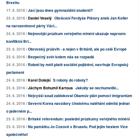
Brexitu
17. 6. 2016 /
Jací jsou dnes gymnaziální studenti?
23. 6. 2016 /
Daniel Veselý
Obrácení Ferdyše Pištory aneb Jan Keller
na narozeninové párty Václ...
24. 6. 2016 /
Nejnovější průzkum veřejného mínění ukazuje naprosto
konfliktní Bri...
23. 6. 2016 /
Obrovský průšvih - a nejen v Británii, ale po celé Evropě
23. 6. 2016 /
Bezpečný svět kolem nás se rozpadá
24. 6. 2016 /
Roboti by měli platit sociální pojištění, navrhuje Evropský
parlament
24. 6. 2016 /
Karel Dolejší
S roboty do roboty?
23. 6. 2016 /
Jáchym Bohumil Kartous
Jakoby se nechumelilo...
24. 6. 2016 /
Nejvyšší soud zablokoval Obamův plán pomoci imigrantům
24. 6. 2016 /
Severní Korea navzdory čínskému naléhání odmítá jednat
o jaderném p...
23. 6. 2016 /
Britské referendum: poslední průzkumy veřejného mínění
23. 6. 2016 /
Na památku Jo Coxové v Bruselu. Pod jejím heslem Více
společného!