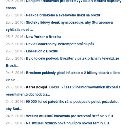
25. 6. 2016 /
Den poté: Hlasování pro brexit vyvolalo v Británii naprostý
chaos
25. 6. 2016 /
Reakce britského a světového tisku na brexit
25. 6. 2016 /
Skotský lidový deník nyní požaduje, aby Sturgeonová
vyhlásila nové ...
25. 6. 2016 /
New Yorker o Brexitu
25. 6. 2016 /
David Cameron byl nekompetentní hlupák
25. 6. 2016 /
Libération o Brexitu
25. 6. 2016 /
Bylo to celé podvod: Brexiter v pátek přiznal v televizi, že
Brexit...
24. 6. 2016 /
Brexitem poklesly globálně akcie o 2 biliony dolarů a libra
klesla ...
24. 6. 2016 /
Karel Dolejší
Brexit: Vítězství neinformovaných úzkostí a
resentimentů důchodců z...
24. 6. 2016 /
90 000 lidí od pátečního rána podepsalo petici, požadující,
aby Sad...
24. 6. 2016 /
Většina muslimů hlasovala pro setrvání Británie v EU
24. 6. 2016 /
Na Twitteru vzniklo nové hnutí pro novou zemi v EU: