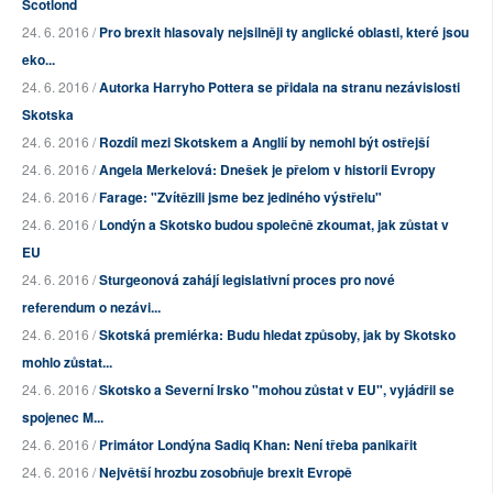
Scotlond
24. 6. 2016 /
Pro brexit hlasovaly nejsilněji ty anglické oblasti, které jsou
eko...
24. 6. 2016 /
Autorka Harryho Pottera se přidala na stranu nezávislosti
Skotska
24. 6. 2016 /
Rozdíl mezi Skotskem a Anglií by nemohl být ostřejší
24. 6. 2016 /
Angela Merkelová: Dnešek je přelom v historii Evropy
24. 6. 2016 /
Farage: "Zvítězili jsme bez jediného výstřelu"
24. 6. 2016 /
Londýn a Skotsko budou společně zkoumat, jak zůstat v
EU
24. 6. 2016 /
Sturgeonová zahájí legislativní proces pro nové
referendum o nezávi...
24. 6. 2016 /
Skotská premiérka: Budu hledat způsoby, jak by Skotsko
mohlo zůstat...
24. 6. 2016 /
Skotsko a Severní Irsko "mohou zůstat v EU", vyjádřil se
spojenec M...
24. 6. 2016 /
Primátor Londýna Sadiq Khan: Není třeba panikařit
24. 6. 2016 /
Největší hrozbu zosobňuje brexit Evropě