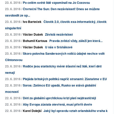
23. 6. 2016 /
Po celém světě lidé vzpomínali na Jo Coxovou
23. 6. 2016 /
Čtvrteční The Sun: Den nezávislosti! Dnes se můžete
osvobodit ze sp...
23. 6. 2016 /
Ivo Barteček
Člověk 2.0, člověk exa-informatický, člověk
singularitní
23. 6. 2016 /
Václav Dušek
Závislá nezávislost
23. 6. 2016 /
Bohumil Kartous
Pravda zvítězí vždy, záleží jen která...
23. 6. 2016 /
Václav Dušek
U nás v Sršňákově
23. 6. 2016 /
Skoro polovina Sandersových voličů údajně nechce volit
Clintonovou
23. 6. 2016 /
Rodiče jsou statisticky méně šťastní než lidé, kteří děti
nemají
23. 6. 2016 /
Plejáda britských politiků napříč stranami: Zůstaňme v EU
22. 6. 2016 /
Soros: Zatímco EU upadá, Rusko se stává globální
mocností
22. 6. 2016 /
Děti za globální uprchlickou krizi platí nejdrastičtěji
22. 6. 2016 /
Aby Evropa zůstala otevřená, musí přivřít dveře
22. 6. 2016 /
Karel Dolejší
Jaký byl opravdu vztah orlandského vraha k