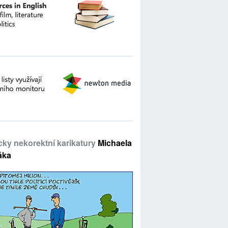
icky nekorektní karikatury
Michaela
áka