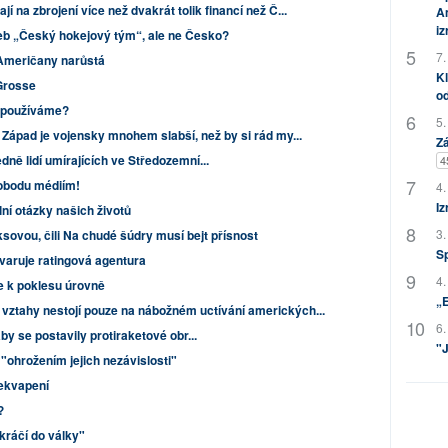
 na zbrojení více než dvakrát tolik financí než Č...
Am
i
b „Český hokejový tým“, ale ne Česko?
7.
 Američany narůstá
Kl
Grosse
od
d používáme?
5.
Západ je vojensky mnohem slabší, než by si rád my...
Zá
dně lidí umírajících ve Středozemní...
4
obodu médiím!
4.
Iz
ální otázky našich životů
3.
sovou, čili Na chudé šúdry musí bejt přísnost
S
 varuje ratingová agentura
4.
e k poklesu úrovně
„
vztahy nestojí pouze na nábožném uctívání amerických...
6.
aby se postavily protiraketové obr...
"J
ohrožením jejich nezávislosti"
ekvapení
?
kráčí do války"