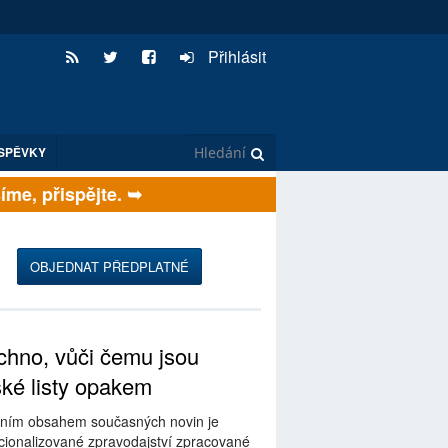
Přihlásit
SPĚVKY
e, přispějte. ➥
OBJEDNAT PŘEDPLATNÉ
hno, vůči čemu jsou
ské listy opakem
ním obsahem současných novin je
ionalizované zpravodajství zpracované