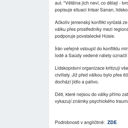
aut. "Většina jich neví, co dělají - tv
popisuje situaci Intsar Sanan, lidsko
Ačkoliv jemenský konflikt vyrůstá ze
válku přes prostředníky mezi region
podporuje povstalecké Húsie.
Írán veřejně vstoupil do konfliktu 
lodě a Saúdy vedené nálety označil 
Lidskoprávní organizace kritizují vš
civilisty. Již před válkou bylo přes
dochází jídlo a palivo.
Děti, které nejsou do války přímo z
vykazují známky psychického traum
Podrobnosti v angličtině:
ZDE