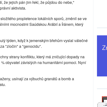
rdí, že jejich pán jim řekl, že půjdou do nebe,"
právní aktivista.
 složitého propletence lokálních sporů, změnil se ve
álními mocnostmi Saúdskou Arábií a Íránem, který
minulý týden, když k jemenským břehům vyslal válečné
za "zločin" a "genocidu".
echny strany konfliktu, který má zničující dopady na
 60 % obyvatel závislých na humanitární pomoci. Nyní
ataženy, usínají za výbuchů granátů a bomb a
atu.