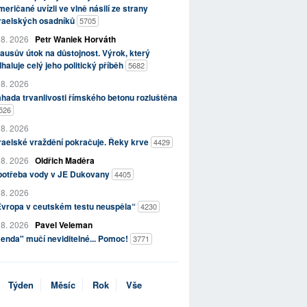
eričané uvízli ve vlně násilí ze strany
zraelských osadníků
5705
 8. 2026
Petr Waniek Horváth
ausův útok na důstojnost. Výrok, který
haluje celý jeho politický příběh
5682
 8. 2026
hada trvanlivosti římského betonu rozluštěna
526
 8. 2026
raelské vraždění pokračuje. Řeky krve
4429
 8. 2026
Oldřich Maděra
potřeba vody v JE Dukovany
4405
 8. 2026
Evropa v ceutském testu neuspěla“
4230
 8. 2026
Pavel Veleman
enda" mučí neviditelné... Pomoc!
3771
Týden
Měsíc
Rok
Vše