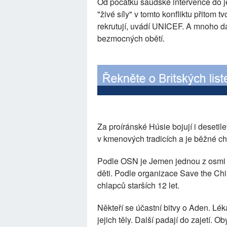
Od počátku saúdské intervence do j
"živé síly" v tomto konfliktu přitom tv
rekrutují, uvádí UNICEF. A mnoho da
bezmocných obětí.
Za proíránské Húsie bojují i desetil
v kmenových tradicích a je běžné c
Podle OSN je Jemen jednou z osmi z
děti. Podle organizace Save the Chi
chlapců starších 12 let.
Někteří se účastní bitvy o Aden. Léka
jejich těly. Další padají do zajetí. O