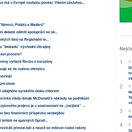
a má v Evropě zoufalou pověst. Vlastní zásluhou...
m "Němců, Poláků a Maďarů"
ní debatě odmítl spolupráci se sk...
na Regionální te...
tských listů
ou "blokádu" východní Ukrajiny
Nejčt
eset procent?
veny vytlačit Řecko z eurozóny
3.
Dů
vuje se na ruskou ofenzívu
tu
 novinář
za
izní show
4.
í údajného syrského útoku chlorem
No
Te
rická vláda dotuje McDonald's náklady na podnikání
vá
zykového projevu je v současnosti na „(ne)jisté“ ...
4.
se bez finančních příspěvků neobejdou
In
 letiště na sporných Spratl...
4.
avičák přestal bát a naučil se milovat ruské rakety
Op