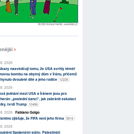
enější
 8. 2026
kazy nasvědčují tomu, že USA svrhly téměř
novou bombu na obytný dům v Íránu, přičemž
hynulo dvouleté dítě a jeho rodiče
12226
 8. 2026
vá jednání mezi USA a Íránem jsou pro
herán „poslední šancí“, jak zabránit eskalaci
lky, tvrdí Trump
10486
 8. 2026
Fabiano Golgo
fantino zjišťuje, že FIFA není jeho firma
5816
 8. 2026
uštěni Spojenými státy: Palestinští