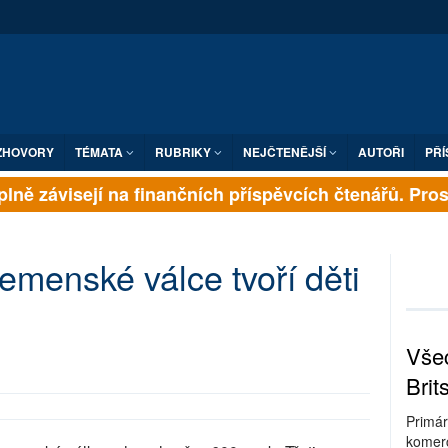
ZHOVORY
TÉMATA
RUBRIKY
NEJČTENĚJŠÍ
AUTOŘI
PŘÍ
lně závisejí na finančních příspěvcích čtenářů. Prosím
jemenské válce tvoří děti
Všec
Brit
Primár
komerc