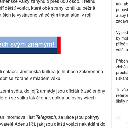
emenské války zahynulo přes 600 osob. Třetinu
tak, a
oří dětští vojáci, které obě strany konfliktu běžně
pobavi
lších je vystaveno válečným traumatům v roli
a aby 
zadava
Výsled
by moh
příběh
větší 
Příběh
zlehčo
etí chlapci. Jemenská kultura je hluboce zakořeněna
přechá
hopit se zbraně v mladém věku.
riskant
To vše
emí světa, do jejíž armády jsou oficiálně začleněny
refero
ldren se válka tak či onak dotkla poloviny všech
škály 
ři informovali list
Telegraph
, že ulice jsou pokryty
byvatelé Adenu líčí, jak jsou dětští vojáci nakládáni do