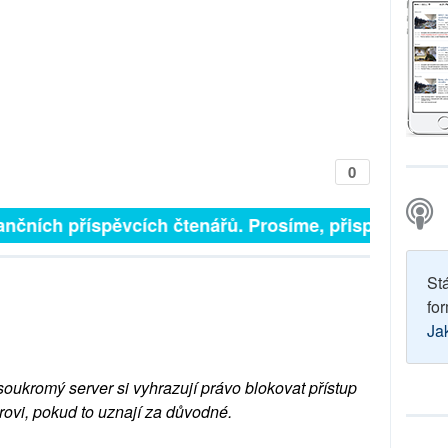
0
finančních příspěvcích čtenářů. Prosíme, přispějte. ➥
St
for
Ja
soukromý server si vyhrazují právo blokovat přístup
rovi, pokud to uznají za důvodné.