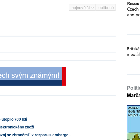
nejnovější
oblíbené
Polit
Marč
topilo 700 lidí
elektronického zboží
voj se zbraněmi" v rozporu s embarge...