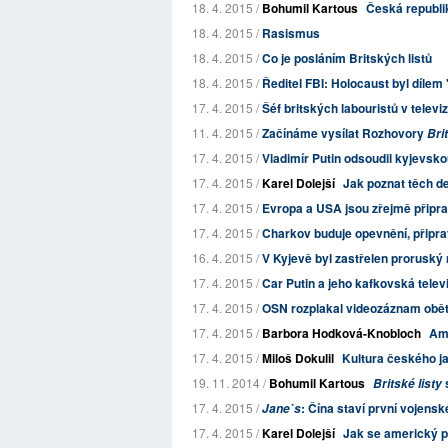
18. 4. 2015 /
Bohumil Kartous
Česká republik
18. 4. 2015 /
Rasismus
18. 4. 2015 /
Co je posláním Britských listů
18. 4. 2015 /
Ředitel FBI: Holocaust byl díle
17. 4. 2015 /
Šéf britských labouristů v televiz
11. 4. 2015 /
Začínáme vysílat Rozhovory
Bri
17. 4. 2015 /
Vladimír Putin odsoudil kyjevsk
17. 4. 2015 /
Karel Dolejší
Jak poznat těch d
17. 4. 2015 /
Evropa a USA jsou zřejmě připra
17. 4. 2015 /
Charkov buduje opevnění, připra
16. 4. 2015 /
V Kyjevě byl zastřelen proruský
17. 4. 2015 /
Car Putin a jeho kafkovská telev
17. 4. 2015 /
OSN rozplakal videozáznam obět
17. 4. 2015 /
Barbora Hodková-Knobloch
Ame
17. 4. 2015 /
Miloš Dokulil
Kultura českého ja
19. 11. 2014 /
Bohumil Kartous
Britské listy
17. 4. 2015 /
: Čína staví první vojenské
Jane`s
17. 4. 2015 /
Karel Dolejší
Jak se americký pr