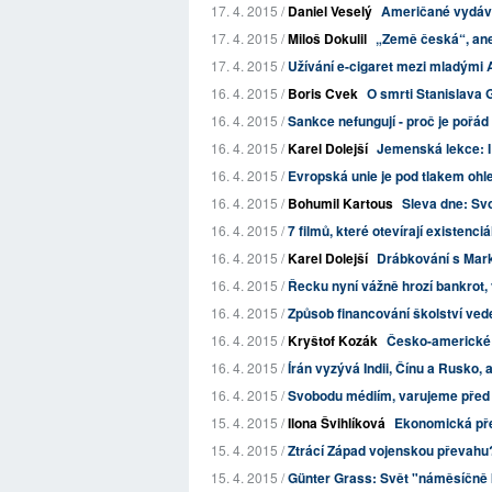
17. 4. 2015 /
Daniel Veselý
Američané vydávají
17. 4. 2015 /
Miloš Dokulil
„Země česká“, ane
17. 4. 2015 /
Užívání e-cigaret mezi mladými
16. 4. 2015 /
Boris Cvek
O smrti Stanislava 
16. 4. 2015 /
Sankce nefungují - proč je pořá
16. 4. 2015 /
Karel Dolejší
Jemenská lekce: I 
16. 4. 2015 /
Evropská unie je pod tlakem ohle
16. 4. 2015 /
Bohumil Kartous
Sleva dne: Sv
16. 4. 2015 /
7 filmů, které otevírají existenci
16. 4. 2015 /
Karel Dolejší
Drábkování s Mark
16. 4. 2015 /
Řecku nyní vážně hrozí bankrot,
16. 4. 2015 /
Způsob financování školství ved
16. 4. 2015 /
Kryštof Kozák
Česko-americké 
16. 4. 2015 /
Írán vyzývá Indii, Čínu a Rusko, 
16. 4. 2015 /
Svobodu médiím, varujeme před "
15. 4. 2015 /
Ilona Švihlíková
Ekonomická př
15. 4. 2015 /
Ztrácí Západ vojenskou převahu
15. 4. 2015 /
Günter Grass: Svět "náměsíčně 