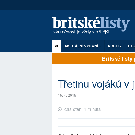
AKTUÁLNÍ VYDÁNÍ
ARCHIV
RO
Britské listy p
Třetinu vojáků v 
15. 4. 2015
čas čtení 1 minuta