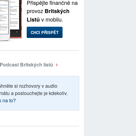
Přispějte finančně na
provoz
Britských
v mobilu.
Listů
CHCI PŘISPĚT
Podcast Britských listů
áhněte si rozhovory v audio
mátu a poslouchejte je kdekoliv.
k na to?