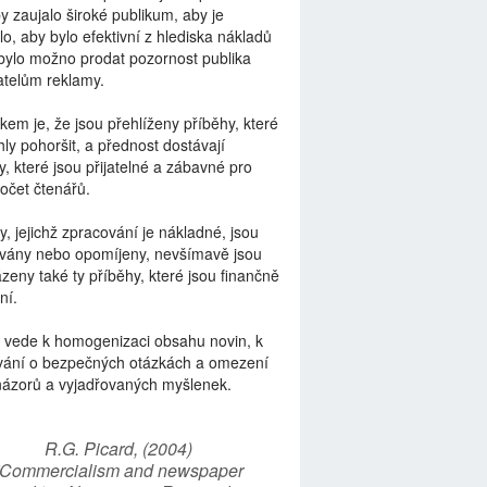
by zaujalo široké publikum, aby je
lo, aby bylo efektivní z hlediska nákladů
bylo možno prodat pozornost publika
telům reklamy.
kem je, že jsou přehlíženy příběhy, které
ly pohoršit, a přednost dostávají
y, které jsou přijatelné a zábavné pro
počet čtenářů.
y, jejichž zpracování je nákladné, jsou
vány nebo opomíjeny, nevšímavě jsou
zeny také ty příběhy, které jsou finančně
ní.
 vede k homogenizaci obsahu novin, k
vání o bezpečných otázkách a omezení
názorů a vyjadřovaných myšlenek.
R.G. Picard, (2004)
“Commercialism and newspaper