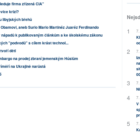
sleduje firma zřízená CIA"
vice krizí?
Nejsd
i u libyjských břehů
Obamovi, aneb Surio Mario Martinéz Juaréz Ferdinando
7.
 nápadů k publikovaným článkům a ke školskému zákonu
Kl
ých "podvodů" s cílem krást technol...
od
tvoří děti
7.
Iz
embargo na prodej zbraní jemenským Húsiům
na
íměří na Ukrajině narůstá
si
5
0
7.
Ni
7.
V
sp
pr
7.
K