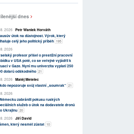
ílenější dnes
 8. 2026
Petr Waniek Horváth
ausův útok na důstojnost. Výrok, který
haluje celý jeho politický příběh
195
 8. 2026
raelský profesor přišel o prestižní pracovní
bídku v USA poté, co se veřejně vyjádřil k
tuaci v Gaze. Nyní mu univerzita vyplatí 250
00 dolarů odškodného
21
 8. 2026
Matěj Metelec
kdo nepozoruje svůj vlastní „soumrak“
21
 8. 2026
 Německu zabránili pokusu ruských
eciálních služeb o útok na dodavatele dronů
o Ukrajinu
20
 8. 2026
Jiří David
ámen, který nesměl zůstat
10