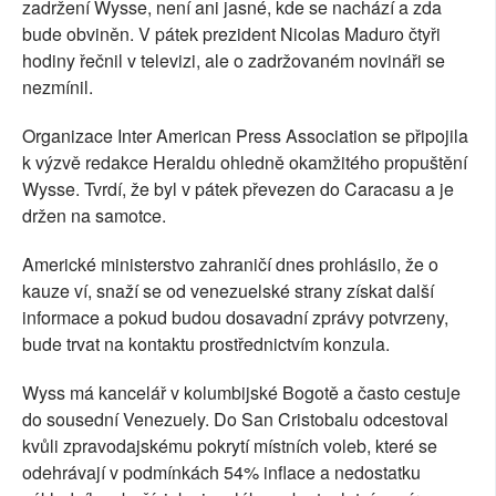
zadržení Wysse, není ani jasné, kde se nachází a zda
bude obviněn. V pátek prezident Nicolas Maduro čtyři
hodiny řečnil v televizi, ale o zadržovaném novináři se
nezmínil.
Organizace Inter American Press Association se připojila
k výzvě redakce Heraldu ohledně okamžitého propuštění
Wysse. Tvrdí, že byl v pátek převezen do Caracasu a je
držen na samotce.
Americké ministerstvo zahraničí dnes prohlásilo, že o
kauze ví, snaží se od venezuelské strany získat další
informace a pokud budou dosavadní zprávy potvrzeny,
bude trvat na kontaktu prostřednictvím konzula.
Wyss má kancelář v kolumbijské Bogotě a často cestuje
do sousední Venezuely. Do San Cristobalu odcestoval
kvůli zpravodajskému pokrytí místních voleb, které se
odehrávají v podmínkách 54% inflace a nedostatku