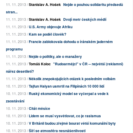
11. 11. 2013 /
Stanislav A. Hošek
Nejde o pouhou solidaritu předsedů
stran...
11. 11. 2013 /
Stanislav A. Hošek
Dvojí metr českých médií
11. 11. 2013 /
U.S. Army objevuje Afriku
11. 11. 2013 /
Kam se poděl člověk?
11. 11. 2013 /
Francie zablokovala dohodu o íránském jaderném
programu
11. 11. 2013 /
Nejde o politiky, ale o manažery
11. 11. 2013 /
Tomáš Koloc
"Rudoarmějci" v ČR -- největší (reklamní)
nářez desetiletí?
11. 11. 2013 /
Několik znepokojujících otázek k posledním volbám
10. 11. 2013 /
Tajfun Haiyan usmrtil na Filipínách 10 000 lidí
10. 11. 2013 /
Ruský ekonomický model se vyčerpal a vede k
zaostávání
10. 11. 2013 /
Citát měsíce
10. 11. 2013 /
Lidem se musí vysvětlovat, co je rasismus
10. 11. 2013 /
V Británii budou zřejmě bourat větší komunální byty
10. 11. 2013 /
Šíří se atmosféra nesnášenlivosti