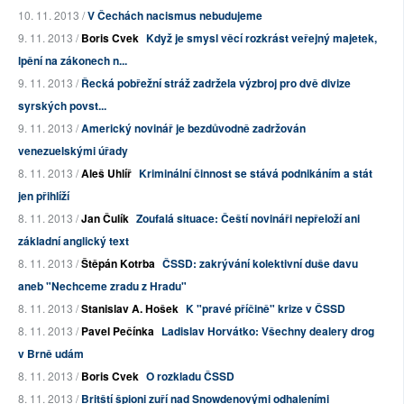
10. 11. 2013 /
V Čechách nacismus nebudujeme
9. 11. 2013 /
Boris Cvek
Když je smysl věcí rozkrást veřejný majetek,
lpění na zákonech n...
9. 11. 2013 /
Řecká pobřežní stráž zadržela výzbroj pro dvě divize
syrských povst...
9. 11. 2013 /
Americký novinář je bezdůvodně zadržován
venezuelskými úřady
8. 11. 2013 /
Aleš Uhlíř
Kriminální činnost se stává podnikáním a stát
jen přihlíží
8. 11. 2013 /
Jan Čulík
Zoufalá situace: Čeští novináři nepřeloží ani
základní anglický text
8. 11. 2013 /
Štěpán Kotrba
ČSSD: zakrývání kolektivní duše davu
aneb "Nechceme zradu z Hradu"
8. 11. 2013 /
Stanislav A. Hošek
K "pravé příčině" krize v ČSSD
8. 11. 2013 /
Pavel Pečínka
Ladislav Horvátko: Všechny dealery drog
v Brně udám
8. 11. 2013 /
Boris Cvek
O rozkladu ČSSD
8. 11. 2013 /
Britští špioni zuří nad Snowdenovými odhaleními