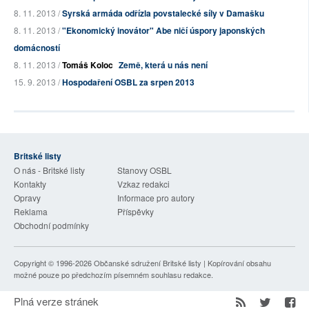
8. 11. 2013 /
Syrská armáda odřízla povstalecké síly v Damašku
8. 11. 2013 /
"Ekonomický inovátor" Abe ničí úspory japonských
domácností
8. 11. 2013 /
Tomáš Koloc
Země, která u nás není
15. 9. 2013 /
Hospodaření OSBL za srpen 2013
Britské listy
O nás - Britské listy
Stanovy OSBL
Kontakty
Vzkaz redakci
Opravy
Informace pro autory
Reklama
Příspěvky
Obchodní podmínky
Copyright © 1996-2026
Občanské sdružení Britské listy
| Kopírování obsahu
možné pouze po předchozím písemném souhlasu redakce.
Plná verze stránek