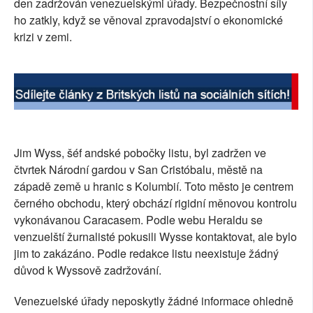
den zadržován venezuelskými úřady. Bezpečnostní síly
SOCIÁLNÍ SÍTĚ
ho zatkly, když se věnoval zpravodajství o ekonomické
krizi v zemi.
RUBRIKY
PLNÁ VERZE STRÁNEK
Jim Wyss, šéf andské pobočky listu, byl zadržen ve
čtvrtek Národní gardou v San Cristóbalu, městě na
západě země u hranic s Kolumbií. Toto město je centrem
černého obchodu, který obchází rigidní měnovou kontrolu
vykonávanou Caracasem. Podle webu Heraldu se
venzuelští žurnalisté pokusili Wysse kontaktovat, ale bylo
jim to zakázáno. Podle redakce listu neexistuje žádný
důvod k Wyssově zadržování.
Venezuelské úřady neposkytly žádné informace ohledně