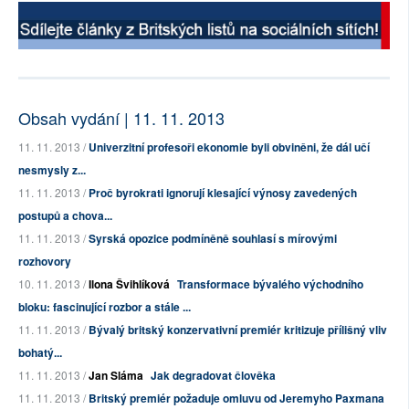
Obsah vydání | 11. 11. 2013
11. 11. 2013 /
Univerzitní profesoři ekonomie byli obviněni, že dál učí
nesmysly z...
11. 11. 2013 /
Proč byrokrati ignorují klesající výnosy zavedených
postupů a chova...
11. 11. 2013 /
Syrská opozice podmíněně souhlasí s mírovými
rozhovory
10. 11. 2013 /
Ilona Švihlíková
Transformace bývalého východního
bloku: fascinující rozbor a stále ...
11. 11. 2013 /
Bývalý britský konzervativní premiér kritizuje přílišný vliv
bohatý...
11. 11. 2013 /
Jan Sláma
Jak degradovat člověka
11. 11. 2013 /
Britský premiér požaduje omluvu od Jeremyho Paxmana