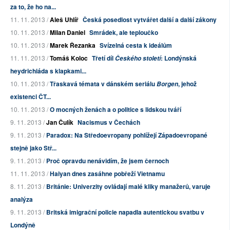
za to, že ho na...
11. 11. 2013 /
Aleš Uhlíř
Česká posedlost vytvářet další a další zákony
10. 11. 2013 /
Milan Daniel
Smrádek, ale teploučko
10. 11. 2013 /
Marek Řezanka
Svízelná cesta k ideálům
11. 11. 2013 /
Tomáš Koloc
Třetí díl
: Londýnská
Českého století
heydrichiáda s klapkami...
10. 11. 2013 /
Třaskavá témata v dánském seriálu
, jehož
Borgen
existenci ČT...
10. 11. 2013 /
O mocných ženách a o politice s lidskou tváří
9. 11. 2013 /
Jan Čulík
Nacismus v Čechách
9. 11. 2013 /
Paradox: Na Středoevropany pohlížejí Západoevropané
stejně jako Stř...
9. 11. 2013 /
Proč opravdu nenávidím, že jsem černoch
11. 11. 2013 /
Haiyan dnes zasáhne pobřeží Vietnamu
8. 11. 2013 /
Británie: Univerzity ovládají malé kliky manažerů, varuje
analýza
9. 11. 2013 /
Britská imigrační policie napadla autentickou svatbu v
Londýně