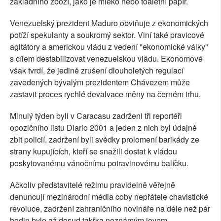
základního zboží, jako je mléko nebo toaletní papír.
Venezuelský prezident Maduro obviňuje z ekonomických
potíží spekulanty a soukromý sektor. Viní také pravicové
agitátory a americkou vládu z vedení "ekonomické války"
s cílem destabilizovat venezuelskou vládu. Ekonomové
však tvrdí, že jedině zrušení dlouholetých regulací
zavedených bývalým prezidentem Chávezem může
zastavit proces rychlé devalvace měny na černém trhu.
Minulý týden byli v Caracasu zadrženi tři reportéři
opozičního listu Diario 2001 a jeden z nich byl údajně
zbit policií. zadržení byli svědky prolomení barikády ze
strany kupujících, kteří se snažili dostat k vládou
poskytovanému vánočnímu potravinovému balíčku.
Ačkoliv představitelé režimu pravidelně věřejně
denuncují mezinárodní média coby nepřátele chavistické
revoluce, zadržení zahraničního novináře na déle než pár
hodin bylo až dosud takřka neznámým jevem.