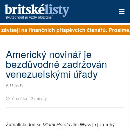
 závisejí na finančních příspěvcích čtenářů. Prosíme, 
PŘIHLÁSIT
AKTUÁLNÍ VYDÁNÍ
Americký novinář je
ARCHIV
bezdůvodně zadržován
venezuelskými úřady
ROZHOVORY
TÉMATA
9. 11. 2013
NEJČTENĚJŠÍ ZA 7 DNÍ
čas čtení 2 minuty
AUTOŘI
PŘÍSPĚVKY NA PROVOZ
Žurnalista deníku
Miami Herald
Jim Wyss je již druhý