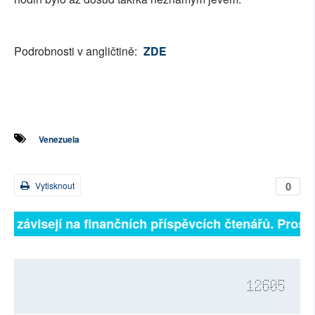
Podrobnosti v angličtině:
ZDE
Venezuela
0
Vytisknout
lně závisejí na finančních příspěvcích čtenářů. Prosím
12605