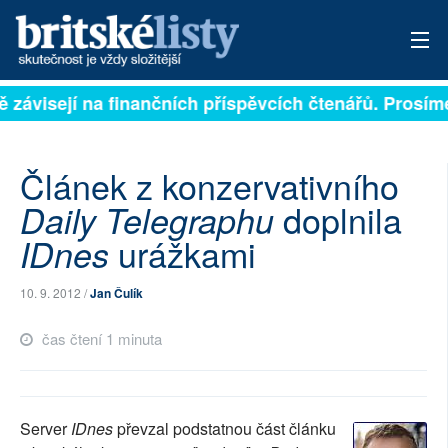
ě závisejí na finančních příspěvcích čtenářů. Prosíme
PŘIHLÁSIT
AKTUÁLNÍ VYDÁNÍ
Článek z konzervativního
ARCHIV
doplnila
Daily Telegraphu
urážkami
IDnes
ROZHOVORY
TÉMATA
10. 9. 2012 /
Jan Čulík
NEJČTENĚJŠÍ ZA 7 DNÍ
čas čtení 1 minuta
AUTOŘI
PŘÍSPĚVKY NA PROVOZ
Server
IDnes
převzal podstatnou část článku