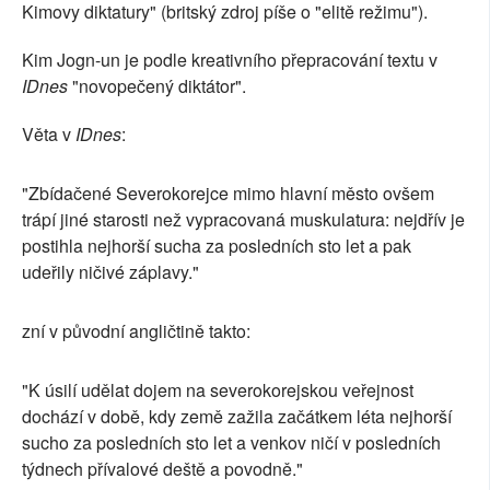
Kimovy diktatury" (britský zdroj píše o "elitě režimu").
Kim Jogn-un je podle kreativního přepracování textu v
IDnes
"novopečený diktátor".
Věta v
IDnes
:
"Zbídačené Severokorejce mimo hlavní město ovšem
trápí jiné starosti než vypracovaná muskulatura: nejdřív je
postihla nejhorší sucha za posledních sto let a pak
udeřily ničivé záplavy."
zní v původní angličtině takto:
"K úsilí udělat dojem na severokorejskou veřejnost
dochází v době, kdy země zažila začátkem léta nejhorší
sucho za posledních sto let a venkov ničí v posledních
týdnech přívalové deště a povodně."