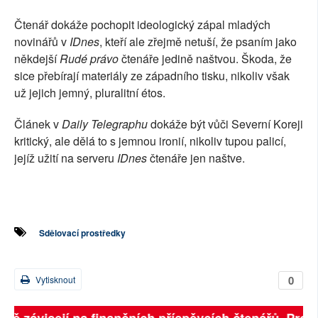
Čtenář dokáže pochopit ideologický zápal mladých
novinářů v
IDnes
, kteří ale zřejmě netuší, že psaním jako
někdejší
Rudé právo
čtenáře jedině naštvou. Škoda, že
sice přebírají materiály ze západního tisku, nikoliv však
už jejich jemný, pluralitní étos.
Článek v
Daily Telegraphu
dokáže být vůči Severní Koreji
kritický, ale dělá to s jemnou ironií, nikoliv tupou palicí,
jejíž užití na serveru
IDnes
čtenáře jen naštve.
Sdělovací prostředky
0
Vytisknout