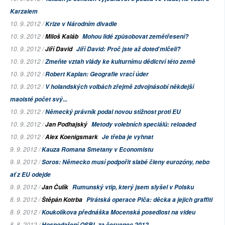
Karzaiem
10. 9. 2012 /
Krize v Národním divadle
10. 9. 2012 /
Miloš Kaláb
Mohou lidé způsobovat zemětřesení?
10. 9. 2012 /
Jiří David
Jiří David: Proč jste až doteď mlčeli?
10. 9. 2012 /
Zmeňte vztah vlády ke kulturnímu dědictví této země
10. 9. 2012 /
Robert Kaplan: Geografie vrací úder
10. 9. 2012 /
V holandských volbách zřejmě zdvojnásobí někdejší
maoisté počet svý...
10. 9. 2012 /
Německý právník podal novou stížnost proti EU
10. 9. 2012 /
Jan Podhajský
Metody volebních speciálů: reloaded
10. 9. 2012 /
Alex Koenigsmark
Je třeba je vyhnat
9. 9. 2012 /
Kauza Romana Smetany v
Economistu
9. 9. 2012 /
Soros: Německo musí podpořit slabé členy eurozóny, nebo
ať z EU odejde
9. 9. 2012 /
Jan Čulík
Rumunský vtip, který jsem slyšel v Polsku
8. 9. 2012 /
Štěpán Kotrba
Pirátská operace Piča: děcka a jejich graffiti
8. 9. 2012 /
Koukolíkova přednáška Mocenská posedlost na videu
8. 8. 2012 /
Hospodaření OSBL za červenec 2012