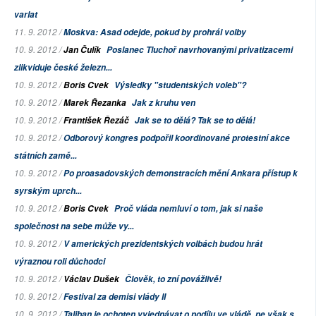
varlat
11. 9. 2012 /
Moskva: Asad odejde, pokud by prohrál volby
10. 9. 2012 /
Jan Čulík
Poslanec Tluchoř navrhovanými privatizacemi
zlikviduje české železn...
10. 9. 2012 /
Boris Cvek
Výsledky "studentských voleb"?
10. 9. 2012 /
Marek Řezanka
Jak z kruhu ven
10. 9. 2012 /
František Řezáč
Jak se to dělá? Tak se to dělá!
10. 9. 2012 /
Odborový kongres podpořil koordinované protestní akce
státních zamě...
10. 9. 2012 /
Po proasadovských demonstracích mění Ankara přístup k
syrským uprch...
10. 9. 2012 /
Boris Cvek
Proč vláda nemluví o tom, jak si naše
společnost na sebe může
vy...
10. 9. 2012 /
V amerických prezidentských volbách budou hrát
výraznou roli důchodci
10. 9. 2012 /
Václav Dušek
Člověk, to zní povážlivě!
10. 9. 2012 /
Festival za demisi vlády II
10. 9. 2012 /
Taliban je ochoten vyjednávat o podílu ve vládě, ne však s