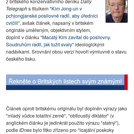
z britského konzervativního deníku
Daily
SOCIÁLNÍ SÍTĚ
Telegraph
s titulkem
"Kim Jong-un v
pchjongjanské posilovně radil, aby úředníci
RUBRIKY
cvičili"
, avšak článek, napsaný v britském
originále uměřeným, objektivním stylem,
PLNÁ VERZE STRÁNEK
doplnil v článku
"Macatý Kim zavítal do posilovny.
Soudruhům radil, jak tužit svaly"
ideologickými
nadávkami. Srovnání obou verzí hovoří výmluvně o stavu
českého tisku.
Článek oproti britskému originálu byl doplněn výrazy jako
"mladý vůdce totalitní země", "obtloustlý diktátor" (v
anglickém článku je jedinkrát použito výrazu "statný"),
podle
IDnes
bylo fitko zřízeno pro "loajální poskoky