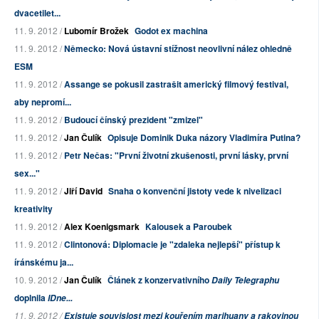
dvacetilet...
11. 9. 2012 /
Lubomír Brožek
Godot ex machina
11. 9. 2012 /
Německo: Nová ústavní stížnost neovlivní nález ohledně
ESM
11. 9. 2012 /
Assange se pokusil zastrašit americký filmový festival,
aby nepromí...
11. 9. 2012 /
Budoucí čínský prezident "zmizel"
11. 9. 2012 /
Jan Čulík
Opisuje Dominik Duka názory Vladimíra Putina?
11. 9. 2012 /
Petr Nečas: "První životní zkušenosti, první lásky, první
sex..."
11. 9. 2012 /
Jiří David
Snaha o konvenční jistoty vede k nivelizaci
kreativity
11. 9. 2012 /
Alex Koenigsmark
Kalousek a Paroubek
11. 9. 2012 /
Clintonová: Diplomacie je "zdaleka nejlepší" přístup k
íránskému ja...
10. 9. 2012 /
Jan Čulík
Článek z konzervativního
Daily Telegraphu
doplnila
IDne...
11. 9. 2012 /
Existuje souvislost mezi kouřením marihuany a rakovinou