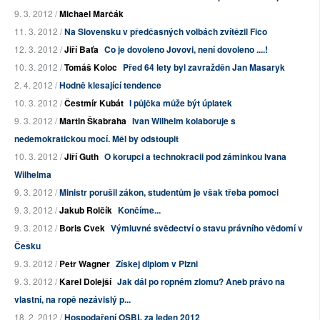
9. 3. 2012 /
Michael Marčák
11. 3. 2012 /
Na Slovensku v předčasných volbách zvítězil Fico
12. 3. 2012 /
Jiří Baťa
Co je dovoleno Jovovi, není dovoleno ....!
10. 3. 2012 /
Tomáš Koloc
Před 64 lety byl zavražděn Jan Masaryk
2. 4. 2012 /
Hodně klesající tendence
10. 3. 2012 /
Čestmír Kubát
I půjčka může být úplatek
9. 3. 2012 /
Martin Škabraha
Ivan Wilhelm kolaboruje s
nedemokratickou mocí. Měl by odstoupit
10. 3. 2012 /
Jiří Guth
O korupci a technokracii pod záminkou Ivana
Wilhelma
9. 3. 2012 /
Ministr porušil zákon, studentům je však třeba pomoci
9. 3. 2012 /
Jakub Rolčík
Končíme...
9. 3. 2012 /
Boris Cvek
Výmluvné svědectví o stavu právního vědomí v
Česku
9. 3. 2012 /
Petr Wagner
Získej diplom v Plzni
9. 3. 2012 /
Karel Dolejší
Jak dál po ropném zlomu? Aneb právo na
vlastní, na ropě nezávislý p...
18. 2. 2012 /
Hospodaření OSBL za leden 2012