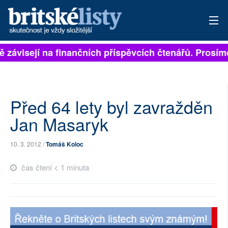
ně závisejí na finančních příspěvcích čtenářů. Prosíme
PŘIHLÁSIT
AKTUÁLNÍ VYDÁNÍ
ARCHIV
Před 64 lety byl zavražděn
Jan Masaryk
ROZHOVORY
10. 3. 2012 /
Tomáš Koloc
TÉMATA
čas čtení < 1 minuta
NEJČTENĚJŠÍ ZA 7 DNÍ
AUTOŘI
PŘÍSPĚVKY NA PROVOZ