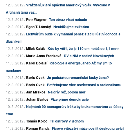
12. 3. 2012 /
Vraždění, které spáchal americký voják, vyvolalo v
Afghánistánu váž...
12. 3. 2012 /
Petr Wagner
Ten obraz viset nebude
12. 3. 2012 /
Egon T. Lánský
Neubližujme zvířatům
12. 3. 2012 /
Lichvářům bude k vymáhání peněz stačit i ústní dohoda s
dlužníkem
12. 3. 2012 /
Miloš Kaláb
Kdo by věřil, že je 110 cm totéž co 1,1 metr
12. 3. 2012 /
Marie Anna Fronková
DV a NM v rodině Novákových
11. 3. 2012 /
Karel Dolejší
Ideologie a energie, aneb Až my jim to
nandáme
12. 3. 2012 /
Boris Cvek
Je podstatou romantické lásky žena?
12. 3. 2012 /
Boris Cvek
Potřebujeme více osvícenství a racionalismu
12. 3. 2012 /
Jan Mrskoš
Nejdřív řež, potom měř
12. 3. 2012 /
Johan Bartoš
Vize přímé demokracie
10. 3. 2012 /
Nejméně 90 teenagerů v Iráku bylo ukamenováno za účesy
emo
12. 3. 2012 /
Tomáš Koloc
Tři ostrovy v jednom
11. 3. 2012 /
Roman Kanda
Ficovo vítězství může posílit českou pravici