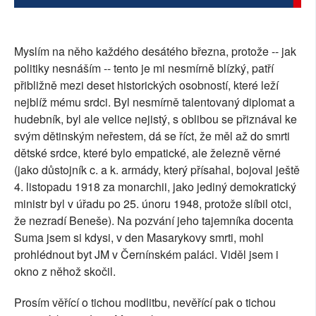
SOCIÁLNÍ SÍTĚ
RUBRIKY
Myslím na něho každého desátého března, protože -- jak
politiky nesnáším -- tento je mi nesmírně blízký, patří
PLNÁ VERZE STRÁNEK
přibližně mezi deset historických osobností, které leží
nejblíž mému srdci. Byl nesmírně talentovaný diplomat a
hudebník, byl ale velice nejistý, s oblibou se přiznával ke
svým dětinským neřestem, dá se říct, že měl až do smrti
dětské srdce, které bylo empatické, ale železně věrné
(jako důstojník c. a k. armády, který přísahal, bojoval ještě
4. listopadu 1918 za monarchii, jako jediný demokratický
ministr byl v úřadu po 25. únoru 1948, protože slíbil otci,
že nezradí Beneše). Na pozvání jeho tajemníka docenta
Suma jsem si kdysi, v den Masarykovy smrti, mohl
prohlédnout byt JM v Černínském paláci. Viděl jsem i
okno z něhož skočil.
Prosím věřící o tichou modlitbu, nevěřící pak o tichou