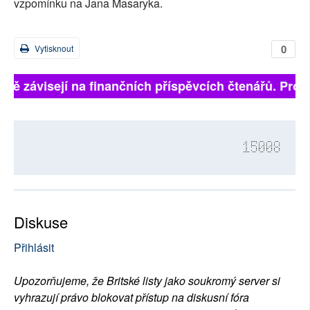
vzpomínku na Jana Masaryka.
0
Vytisknout
plně závisejí na finančních příspěvcích čtenářů. Prosí
15008
Diskuse
Přihlásit
Upozorňujeme, že Britské listy jako soukromý server si
vyhrazují právo blokovat přístup na diskusní fóra