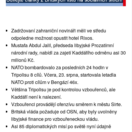
SOCIÁLNÍ SÍTĚ
RUBRIKY
Zadržovaní zahraniční novináři měli ve středu
PLNÁ VERZE STRÁNEK
odpoledne možnost opustit hotel Rixos.
Mustafa Abdul Jalil, předseda libyjské Prozatímní
národní rady, nabídl za zajetí Kaddáfího odměnu asi 30
milionů Kč.
NATO bombardovalo za posledních 24 hodin v
Tripolisu 8 cílů. Včera, 23. srpna, startovala letadla
NATO proti cílům v Bengází 46x.
Většina Tripolisu je pod kontrolou vzbouřenců, ale
Kaddáfí není k nalezení.
Vzbouřenci provádějí ofenzívu směrem k městu Sirte.
Britská vláda požaduje od OSN, aby byly uvolněny
libyjské finance pro vzbouřeneckou vládu.
Asi 85 diplomatických misí po světě nyní údajně