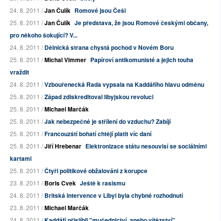
24. 8. 2011 /
Jan Čulík
Romové jsou Češi
25. 8. 2011 /
Jan Čulík
Je představa, že jsou Romové českými občany,
pro někoho šokující? V...
24. 8. 2011 /
Dělnická strana chystá pochod v Novém Boru
25. 8. 2011 /
Michal Vimmer
Papíroví antikomunisté a jejich touha
vraždit
24. 8. 2011 /
Vzbouřenecká Rada vypsala na Kaddáfího hlavu odměnu
25. 8. 2011 /
Západ zdiskreditoval libyjskou revoluci
25. 8. 2011 /
Michael Marčák
25. 8. 2011 /
Jak nebezpečné je střílení do vzduchu? Zabíjí
25. 8. 2011 /
Francouzští bohatí chtějí platit víc daní
25. 8. 2011 /
Jiří Hrebenar
Elektronizace státu nesouvisí se sociálními
kartami
25. 8. 2011 /
Čtyři politikové obžalováni z korupce
23. 8. 2011 /
Boris Cvek
Ještě k rasismu
24. 8. 2011 /
Britská intervence v Libyi byla chybné rozhodnutí
23. 8. 2011 /
Michael Marčák
24. 8. 2011 /
Kaddáfí přislíbil "mučednictví, anebo vítězství"