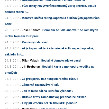
24. 8. 2011 /
Fúze nikdy nevytvoří neomezený zdroj energie, pokud
nebude řádně fi...
24. 8. 2011 /
Moody's snížila rating Japonska a klíčových japonských
bank
23. 8. 2011 /
Josef Banom
Odmítám se "distancovat" od romských
útoků. Nemám totiž proč
24. 8. 2011 /
Kouzelný odstavec
24. 8. 2011 /
Ať je to pro některé čtenáře jakkoliv nepochopitelné,
základní info...
24. 8. 2011 /
Milan Valach
Sociálně demokratické pasti
24. 8. 2011 /
Jiří Hrebenar
Sociální karta a monopol a výdělky na
chudých
24. 8. 2011 /
Za prosperitu bez hospodářského růstu?
23. 8. 2011 /
Záměrné rozeštvávání lidí?
23. 8. 2011 /
Jak to bude dál na Blízkém východě?
23. 8. 2011 /
Britské firmy zaměstnávají přednostně cizince
23. 8. 2011 /
Libyjští vzbouřenci "těžko udrží jednotu"
23. 8. 2011 /