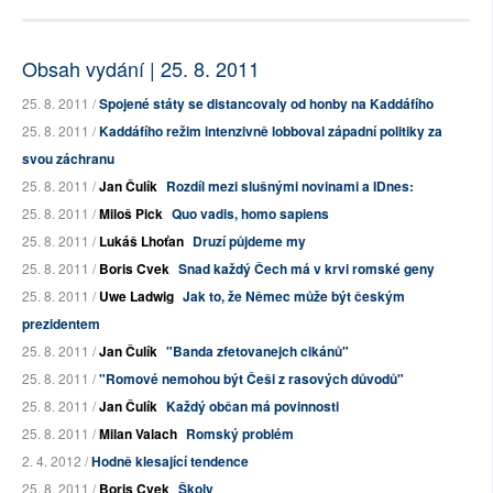
Obsah vydání | 25. 8. 2011
25. 8. 2011 /
Spojené státy se distancovaly od honby na Kaddáfího
25. 8. 2011 /
Kaddáfího režim intenzivně lobboval západní politiky za
svou záchranu
25. 8. 2011 /
Jan Čulík
Rozdíl mezi slušnými novinami a IDnes:
25. 8. 2011 /
Miloš Pick
Quo vadis, homo sapiens
25. 8. 2011 /
Lukáš Lhoťan
Druzí půjdeme my
25. 8. 2011 /
Boris Cvek
Snad každý Čech má v krvi romské geny
25. 8. 2011 /
Uwe Ladwig
Jak to, že Němec může být českým
prezidentem
25. 8. 2011 /
Jan Čulík
"Banda zfetovanejch cikánů"
25. 8. 2011 /
"Romové nemohou být Češi z rasových důvodů"
25. 8. 2011 /
Jan Čulík
Každý občan má povinnosti
25. 8. 2011 /
Milan Valach
Romský problém
2. 4. 2012 /
Hodně klesající tendence
25. 8. 2011 /
Boris Cvek
Školy