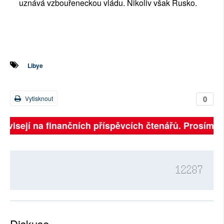
uznává vzbouřeneckou vládu. Nikoliv však Rusko.
Libye
0
Vytisknout
 závisejí na finančních příspěvcích čtenářů. Prosíme, 
12287
Diskuse