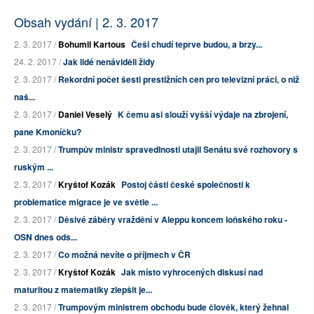
Obsah vydání | 2. 3. 2017
2. 3. 2017 /
Bohumil Kartous
Češi chudí teprve budou, a brzy...
24. 2. 2017 /
Jak lidé nenáviděli židy
2. 3. 2017 /
Rekordní počet šesti prestižních cen pro televizní práci, o niž
naš...
2. 3. 2017 /
Daniel Veselý
K čemu asi slouží vyšší výdaje na zbrojení,
pane Kmoníčku?
2. 3. 2017 /
Trumpův ministr spravedlnosti utajil Senátu své rozhovory s
ruským ...
2. 3. 2017 /
Kryštof Kozák
Postoj části české společnosti k
problematice migrace je ve světle ...
2. 3. 2017 /
Děsivé záběry vraždění v Aleppu koncem loňského roku -
OSN dnes ods...
2. 3. 2017 /
Co možná nevíte o příjmech v ČR
2. 3. 2017 /
Kryštof Kozák
Jak místo vyhrocených diskusí nad
maturitou z matematiky zlepšit je...
2. 3. 2017 /
Trumpovým ministrem obchodu bude člověk, který žehnal