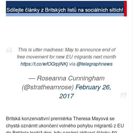
SOCIÁLNÍ SÍTĚ
RUBRIKY
PLNÁ VERZE STRÁNEK
This is utter madness: May to announce end of
free movement for new EU migrants next month
https://t.co/wfOGrpjNKj
via
@telegraphnews
— Roseanna Cunningham
(@strathearnrose)
February 26,
2017
Britská konzervativní premiérka Theresa Mayová se
chystá oznámit ukončení volného pohybu migrantů z EU
do Británie tentýž den, kdy oznámí aktivaci článku 50