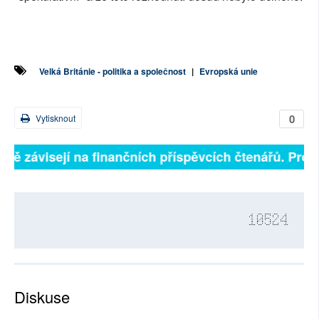
Velká Británie - politika a společnost
|
Evropská unie
0
Vytisknout
plně závisejí na finančních příspěvcích čtenářů. Prosí
10524
Diskuse