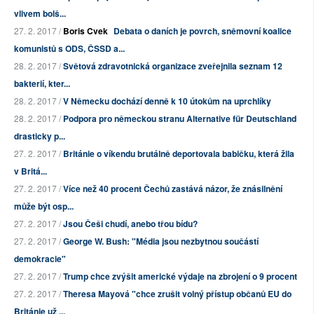
vlivem bolš...
27. 2. 2017 /
Boris Cvek
Debata o daních je povrch, sněmovní koalice
komunistů s ODS, ČSSD a...
28. 2. 2017 /
Světová zdravotnická organizace zveřejnila seznam 12
bakterií, kter...
28. 2. 2017 /
V Německu dochází denně k 10 útokům na uprchlíky
28. 2. 2017 /
Podpora pro německou stranu Alternative für Deutschland
drasticky p...
27. 2. 2017 /
Británie o víkendu brutálně deportovala babičku, která žila
v Britá...
27. 2. 2017 /
Více než 40 procent Čechů zastává názor, že znásilnění
může být osp...
27. 2. 2017 /
Jsou Češi chudí, anebo třou bídu?
27. 2. 2017 /
George W. Bush: "Média jsou nezbytnou součástí
demokracie"
27. 2. 2017 /
Trump chce zvýšit americké výdaje na zbrojení o 9 procent
27. 2. 2017 /
Theresa Mayová "chce zrušit volný přístup občanů EU do
Británie už ...