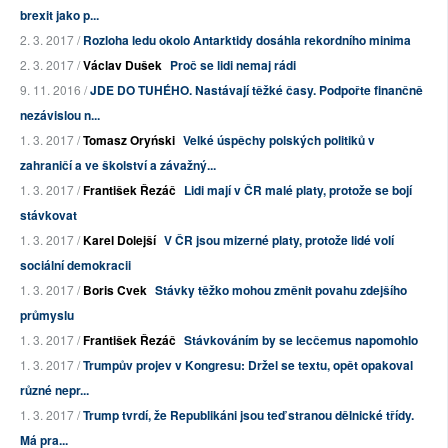
brexit jako p...
2. 3. 2017 /
Rozloha ledu okolo Antarktidy dosáhla rekordního minima
2. 3. 2017 /
Václav Dušek
Proč se lidi nemaj rádi
9. 11. 2016 /
JDE DO TUHÉHO. Nastávají těžké časy. Podpořte finančně
nezávislou n...
1. 3. 2017 /
Tomasz Oryński
Velké úspěchy polských politiků v
zahraničí a ve školství a závažný...
1. 3. 2017 /
František Řezáč
Lidi mají v ČR malé platy, protože se bojí
stávkovat
1. 3. 2017 /
Karel Dolejší
V ČR jsou mizerné platy, protože lidé volí
sociální demokracii
1. 3. 2017 /
Boris Cvek
Stávky těžko mohou změnit povahu zdejšího
průmyslu
1. 3. 2017 /
František Řezáč
Stávkováním by se lecčemus napomohlo
1. 3. 2017 /
Trumpův projev v Kongresu: Držel se textu, opět opakoval
různé nepr...
1. 3. 2017 /
Trump tvrdí, že Republikáni jsou teď stranou dělnické třídy.
Má pra...