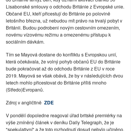
Lisabonské smlouvy o odchodu Británie z Evropské unie.
Občané EU, kteří přicestují do Británie po polovině
letošního března, už nebudou mít právo na trvalý pobyt v
Británii. Budou podrobeni novým cestovním omezením,
novému vízovému režimu a omezenému přístupu k
sociálním dávkám.
Tím se Mayová dostane do konfliktu s Evropskou unií,
která očekávala, že volný pohyb občanů EU do Británie
bude pokračovat až do odchodu Británie z EU v roce
2019. Mayová se však obává, že by v následujících dvou
letech mohlo přicestovat do Británie příliš mnoho
(Středo)Evropanů.
Zdroj v angličtině
ZDE
V pondělí dopoledne reagoval úřad britské premiérky na
výše zmíněný článek v deníku Daily Telegraph, že je
"spekulativní" a že toto rozhodnutí dosud nebylo učiněno.