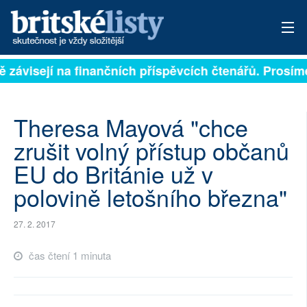
ě závisejí na finančních příspěvcích čtenářů. Prosíme
PŘIHLÁSIT
AKTUÁLNÍ VYDÁNÍ
Theresa Mayová "chce
ARCHIV
zrušit volný přístup občanů
EU do Británie už v
ROZHOVORY
polovině letošního března"
TÉMATA
27. 2. 2017
NEJČTENĚJŠÍ ZA 7 DNÍ
čas čtení 1 minuta
AUTOŘI
PŘÍSPĚVKY NA PROVOZ