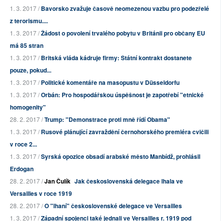
1. 3. 2017 /
Bavorsko zvažuje časově neomezenou vazbu pro podezřelé
z terorismu....
1. 3. 2017 /
Žádost o povolení trvalého pobytu v Británii pro občany EU
má 85 stran
1. 3. 2017 /
Britská vláda kádruje firmy: Státní kontrakt dostanete
pouze, pokud...
1. 3. 2017 /
Politické komentáře na masopustu v Düsseldorfu
1. 3. 2017 /
Orbán: Pro hospodářskou úspěšnost je zapotřebí "etnické
homogenity"
28. 2. 2017 /
Trump: "Demonstrace proti mně řídí Obama"
1. 3. 2017 /
Rusové plánující zavraždění černohorského premiéra cvičili
v roce 2...
1. 3. 2017 /
Syrská opozice obsadí arabské město Manbídž, prohlásil
Erdogan
28. 2. 2017 /
Jan Čulík
Jak československá delegace lhala ve
Versailles v roce 1919
28. 2. 2017 /
O "lhaní" československé delegace ve Versailles
1. 3. 2017 /
Západní spojenci také jednali ve Versailles r. 1919 pod