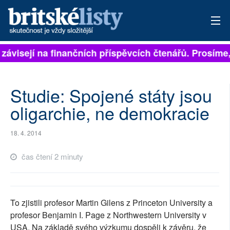
 závisejí na finančních příspěvcích čtenářů. Prosíme, 
PŘIHLÁSIT
AKTUÁLNÍ VYDÁNÍ
Studie: Spojené státy jsou
ARCHIV
oligarchie, ne demokracie
ROZHOVORY
18. 4. 2014
TÉMATA
čas čtení 2 minuty
NEJČTENĚJŠÍ ZA 7 DNÍ
AUTOŘI
To zjistili profesor Martin Gilens z Princeton University a
profesor Benjamin I. Page z Northwestern University v
PŘÍSPĚVKY NA PROVOZ
USA. Na základě svého výzkumu dospěli k závěru, že