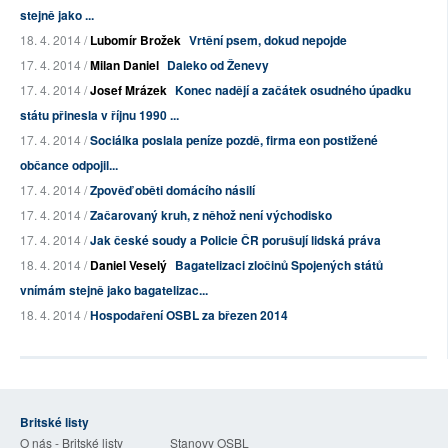
stejně jako ...
18. 4. 2014 /
Lubomír Brožek
Vrtění psem, dokud nepojde
17. 4. 2014 /
Milan Daniel
Daleko od Ženevy
17. 4. 2014 /
Josef Mrázek
Konec nadějí a začátek osudného úpadku
státu přinesla v říjnu 1990 ...
17. 4. 2014 /
Sociálka poslala peníze pozdě, firma eon postižené
občance odpojil...
17. 4. 2014 /
Zpověď oběti domácího násilí
17. 4. 2014 /
Začarovaný kruh, z něhož není východisko
17. 4. 2014 /
Jak české soudy a Policie ČR porušují lidská práva
18. 4. 2014 /
Daniel Veselý
Bagatelizaci zločinů Spojených států
vnímám stejně jako bagatelizac...
18. 4. 2014 /
Hospodaření OSBL za březen 2014
Britské listy
O nás - Britské listy
Stanovy OSBL