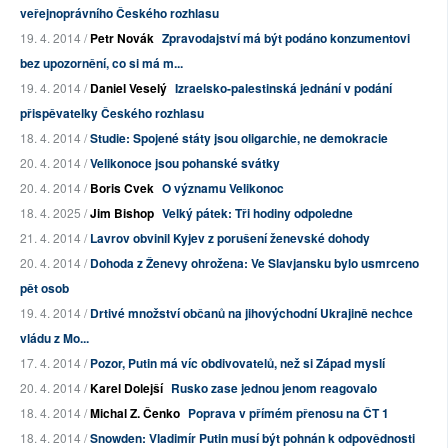
veřejnoprávního Českého rozhlasu
19. 4. 2014 /
Petr Novák
Zpravodajství má být podáno konzumentovi
bez upozornění, co si má m...
19. 4. 2014 /
Daniel Veselý
Izraelsko-palestinská jednání v podání
přispěvatelky Českého rozhlasu
18. 4. 2014 /
Studie: Spojené státy jsou oligarchie, ne demokracie
20. 4. 2014 /
Velikonoce jsou pohanské svátky
20. 4. 2014 /
Boris Cvek
O významu Velikonoc
18. 4. 2025 /
Jim Bishop
Velký pátek: Tři hodiny odpoledne
21. 4. 2014 /
Lavrov obvinil Kyjev z porušení ženevské dohody
20. 4. 2014 /
Dohoda z Ženevy ohrožena: Ve Slavjansku bylo usmrceno
pět osob
19. 4. 2014 /
Drtivé množství občanů na jihovýchodní Ukrajině nechce
vládu z Mo...
17. 4. 2014 /
Pozor, Putin má víc obdivovatelů, než si Západ myslí
20. 4. 2014 /
Karel Dolejší
Rusko zase jednou jenom reagovalo
18. 4. 2014 /
Michal Z. Čenko
Poprava v přímém přenosu na ČT 1
18. 4. 2014 /
Snowden: Vladimír Putin musí být pohnán k odpovědnosti