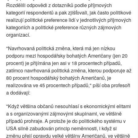
Rozdělili odpovědi z dotazníků podle příjmových
kategorií respondentů a pak zjišťovali, jak často politikové
realizují politické preference lidí v jednotlivých příjmových
kategoriích a politické preference různých zájmových
organizací.
"Navrhovaná politická změna, která má jen nízkou
podporu mezi hospodářsky bohatých Američany (jen 20
procent) je přijímána jen asi v 18 procentech případů,
zatímco navrhovaná politická změna, kterou podporuje až
80 procent hospodářský bohatých Američanů, je
realizována ve 45 procentech případů," píší oba profesoři
a dodávají:
"Když většina občanů nesouhlasí s ekonomickými elitami
a s organizovanými zájmovými skupinami, ve většině
případů prohraje. A protože je do politického systému v
USA silně zabudován princip neměnnosti, i když si
změnu přejí opravdu velké většiny Američanů, ve většině