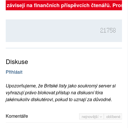
lně závisejí na finančních příspěvcích čtenářů. Prosím
21758
Diskuse
Přihlásit
Upozorňujeme, že Britské listy jako soukromý server si
vyhrazují právo blokovat přístup na diskusní fóra
jakémukoliv diskutérovi, pokud to uznají za důvodné.
Komentáře
nejnovější
oblíbené