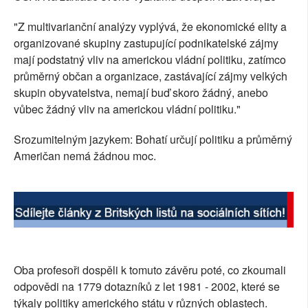
SOCIÁLNÍ SÍTĚ
"Z multivarianční analýzy vyplývá, že ekonomické elity a
organizované skupiny zastupující podnikatelské zájmy
RUBRIKY
mají podstatný vliv na americkou vládní politiku, zatímco
průměrný občan a organizace, zastávající zájmy velkých
PLNÁ VERZE STRÁNEK
skupin obyvatelstva, nemají buď skoro žádný, anebo
vůbec žádný vliv na americkou vládní politiku."
Srozumitelným jazykem: Bohatí určují politiku a průměrný
Američan nemá žádnou moc.
Oba profesoři dospěli k tomuto závěru poté, co zkoumali
odpovědi na 1779 dotazníků z let 1981 - 2002, které se
týkaly politiky amerického státu v různých oblastech.