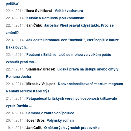
politiku"
22. 4. 2014 /
Ilona Švihlíková
Velká kvadratura
22. 4. 2014 /
Klusák a Remunda jsou komunisti!
22. 4. 2014 /
Jan Čulík
Jaroslav Plesl psával kdysi takto. Proč se
změnil?
22. 4. 2014 /
Jak dostali hromadu cen "novináři", kteří nepíší o kauze
Bakalových...
22. 4. 2014 /
Poučení z Británie: Lidé se mohou ve velkém počtu
vzbouřit proti ma...
22. 4. 2014 /
Stanislav Křeček
Lidská práva na ústupu anebo omyly
Romana Jocha
22. 4. 2014 /
Miroslav Vejlupek
Konvencionalizované teatrum magnum
a enfant terrible Karel Sýs
21. 4. 2014 /
Pětapadesát britských veřejných osobností kritizovalo
výrok Davida ...
22. 4. 2014 /
Seminář o zahraniční politice
20. 4. 2014 /
Josef Brož
Volyňský román
19. 4. 2014 /
Jan Čulík
O některých výrocích pracovníka