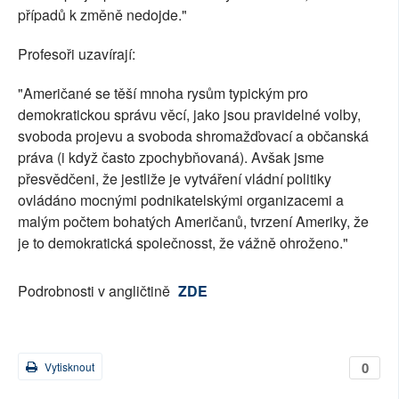
případů k změně nedojde."
Profesoři uzavírají:
"Američané se těší mnoha rysům typickým pro
demokratickou správu věcí, jako jsou pravidelné volby,
svoboda projevu a svoboda shromažďovací a občanská
práva (i když často zpochybňovaná). Avšak jsme
přesvědčeni, že jestliže je vytváření vládní politiky
ovládáno mocnými podnikatelskými organizacemi a
malým počtem bohatých Američanů, tvrzení Ameriky, že
je to demokratická společnosst, že vážně ohroženo."
Podrobnosti v angličtině
ZDE
0
Vytisknout