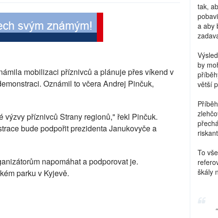
tak, a
pobavi
a aby 
zadava
Výsled
by moh
námila mobilizaci příznivců a plánuje přes víkend v
příběh
demonstraci. Oznámil to včera Andrej Pinčuk,
větší 
Příběh
zlehčo
é výzvy příznivců Strany regionů," řekl Pinčuk.
přechá
nstrace bude podpořit prezidenta Janukovyče a
riskant
To vše
ganizátorům napomáhat a podporovat je.
refero
škály 
kém parku v Kyjevě.