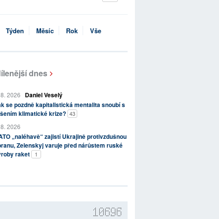
Týden
Měsíc
Rok
Vše
ílenější dnes
 8. 2026
Daniel Veselý
k se pozdně kapitalistická mentalita snoubí s
šením klimatické krize?
43
 8. 2026
TO „naléhavě“ zajistí Ukrajině protivzdušnou
ranu, Zelenskyj varuje před nárůstem ruské
ýroby raket
1
10696