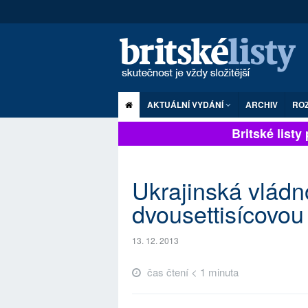
AKTUÁLNÍ VYDÁNÍ
ARCHIV
RO
Britské listy p
Ukrajinská vládn
dvousettisícovou
13. 12. 2013
čas čtení < 1 minuta