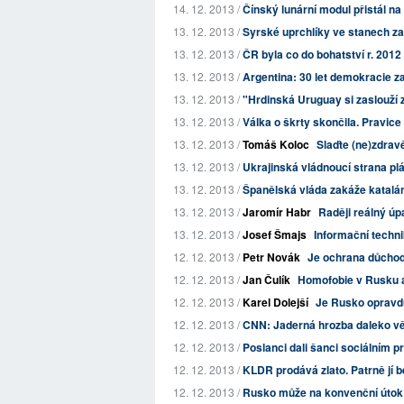
14. 12. 2013 /
Čínský lunární modul přistál na
13. 12. 2013 /
Syrské uprchlíky ve stanech z
13. 12. 2013 /
ČR byla co do bohatství r. 201
13. 12. 2013 /
Argentina: 30 let demokracie 
13. 12. 2013 /
"Hrdinská Uruguay si zaslouží 
13. 12. 2013 /
Válka o škrty skončila. Pravice
13. 12. 2013 /
Tomáš Koloc
Slaďte (ne)zdrav
13. 12. 2013 /
Ukrajinská vládnoucí strana pl
13. 12. 2013 /
Španělská vláda zakáže katalá
13. 12. 2013 /
Jaromír Habr
Raději reálný úpa
13. 12. 2013 /
Josef Šmajs
Informační techn
12. 12. 2013 /
Petr Novák
Je ochrana důchod
12. 12. 2013 /
Jan Čulík
Homofobie v Rusku a
12. 12. 2013 /
Karel Dolejší
Je Rusko opravdu 
12. 12. 2013 /
CNN: Jaderná hrozba daleko vět
12. 12. 2013 /
Poslanci dali šanci sociálním p
12. 12. 2013 /
KLDR prodává zlato. Patrně jí 
12. 12. 2013 /
Rusko může na konvenční útok