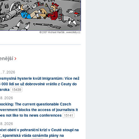
enější
. 7. 2026
smyslná hysterie kvůli imigrantům: Více než
 000 lidí se už dobrovolně vrátilo z Ceuty do
aroka
15439
 8. 2026
ocking: The current questionable Czech
vernment blocks the access of journalists it
es not like to its news conferences
15141
 8. 2026
čet obětí v pohraniční krizi v Ceutě stoupl na
, španělská vláda oznámila plány na