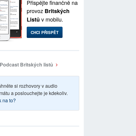
Přispějte finančně na
provoz
Britských
v mobilu.
Listů
CHCI PŘISPĚT
Podcast Britských listů
áhněte si rozhovory v audio
mátu a poslouchejte je kdekoliv.
k na to?