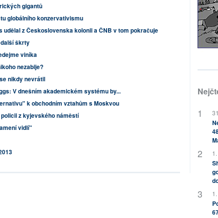
rických gigantů
štu globálního konzervativismu
s udělal z Československa kolonii a ČNB v tom pokračuje
další škrty
ledejme viníka
nikoho nezabije?
se nikdy nevrátil
Nejčt
iggs: V dnešním akademickém systému by...
lternativu" k obchodním vztahům s Moskvou
31
 policii z kyjevského náměstí
Ne
namení vidlí"
48
M
 2013
1.
Sh
go
do
1.
Po
67