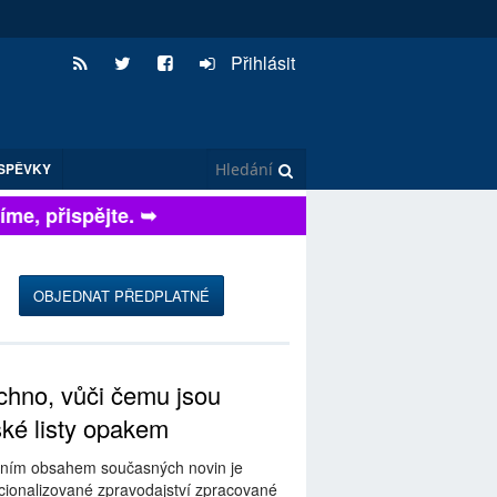
Přihlásit
SPĚVKY
e, přispějte. ➥
OBJEDNAT PŘEDPLATNÉ
hno, vůči čemu jsou
ské listy opakem
ním obsahem současných novin je
ionalizované zpravodajství zpracované