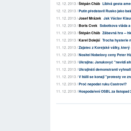
12. 12. 2013 /
Štěpán Cháb
Líbivá gesta ame
12. 12. 2013 /
Putin představil Rusko jako ba
11. 12. 2013 /
Josef Mrázek
Jak Václav Klau
11. 12. 2013 /
Boris Cvek
Sobotkova vláda a 
11. 12. 2013 /
Štěpán Cháb
Zábavná hra -- h
11. 12. 2013 /
Karel Dolejší
Trocha hysterie 
11. 12. 2013 /
Zajatec z Korejské války, který 
11. 12. 2013 /
Nositel Nobelovy ceny Peter H
11. 12. 2013 /
Ukrajina: Janukovyč "nevidí a
11. 12. 2013 /
Ukrajinští demonstranti vyhnali
11. 12. 2013 /
V Itálii se konají "protesty ve z
11. 12. 2013 /
Proč nepodat ruku Castrovi?
11. 12. 2013 /
Hospodaření OSBL za listopad