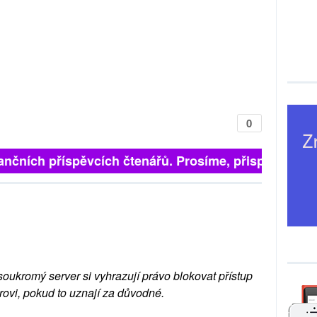
0
finančních příspěvcích čtenářů. Prosíme, přispějte. ➥
soukromý server si vyhrazují právo blokovat přístup
rovi, pokud to uznají za důvodné.