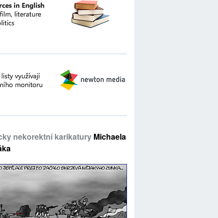
icky nekorektní karikatury
Michaela
áka