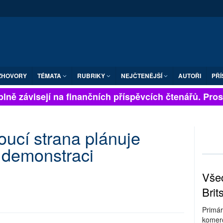
ZHOVORY
TÉMATA
RUBRIKY
NEJČTENĚJŠÍ
AUTOŘI
PŘÍ
lně závisejí na finančních příspěvcích čtenářů. Prosím
oucí strana plánuje
 demonstraci
Všec
Brit
Primár
komerc