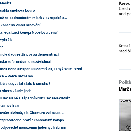
 Měsíci
asáhla sněhová bouře
2 až na sedmnáctém místě v evropské s...
zakončeno vlnou rabování
za legalizaci konopí Nobelovu cenu"
 vyhrála.
ě?
ánuje dvousettisícovou demonstraci
nské referendum o nezávislosti
dek nebo alespoň ušlechtilý cíl, i když velmi vzdá...
ika -- velká neznámá
Polit
ců a obyvatel státu k smíchu?
Marč
 skoro všude jinde
tak slabé a západní kritici tak selektivní?
ší než Írán
rávům cizinců, ale Okamura vzkazuje:...
bezprostředně hrozí ekonomický kolaps
 odpovědět nasazením jaderných zbraní