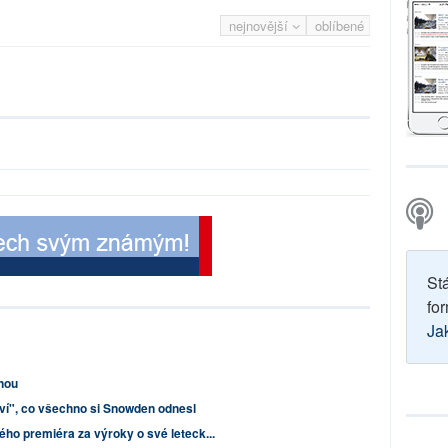
nejnovější
oblíbené
St
for
Ja
inou
ví", co všechno si Snowden odnesl
ého premiéra za výroky o své leteck...