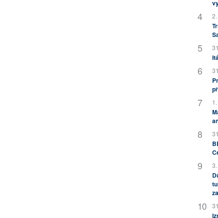
v
2.
Tr
S
31
It
31
Pr
př
1.
M
an
31
BB
C
3.
Dů
tu
za
31
Iz