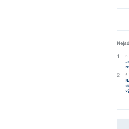
Nejsd
6.
Ja
ře
6.
NA
ob
v