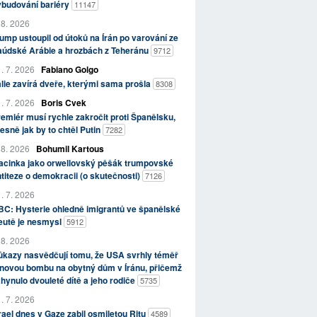
ybudování bariéry
11147
 8. 2026
ump ustoupil od útoků na Írán po varování ze
aúdské Arábie a hrozbách z Teheránu
9712
. 7. 2026
Fabiano Golgo
álie zavírá dveře, kterými sama prošla
8308
. 7. 2026
Boris Cvek
emiér musí rychle zakročit proti Španělsku,
esně jak by to chtěl Putin
7282
 8. 2026
Bohumil Kartous
acinka jako orwellovský pěšák trumpovské
titeze o demokracii (o skutečnosti)
7126
. 7. 2026
C: Hysterie ohledně imigrantů ve španělské
eutě je nesmysl
5912
 8. 2026
kazy nasvědčují tomu, že USA svrhly téměř
novou bombu na obytný dům v Íránu, přičemž
hynulo dvouleté dítě a jeho rodiče
5735
. 7. 2026
rael dnes v Gaze zabil osmiletou Ritu
4589