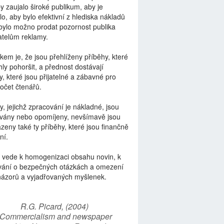
by zaujalo široké publikum, aby je
lo, aby bylo efektivní z hlediska nákladů
bylo možno prodat pozornost publika
telům reklamy.
kem je, že jsou přehlíženy příběhy, které
ly pohoršit, a přednost dostávají
y, které jsou přijatelné a zábavné pro
počet čtenářů.
y, jejichž zpracování je nákladné, jsou
vány nebo opomíjeny, nevšímavě jsou
zeny také ty příběhy, které jsou finančně
ní.
 vede k homogenizaci obsahu novin, k
vání o bezpečných otázkách a omezení
názorů a vyjadřovaných myšlenek.
R.G. Picard, (2004)
“Commercialism and newspaper