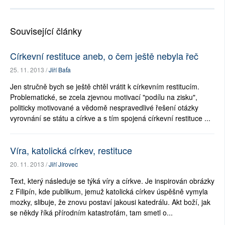
Související články
Církevní restituce aneb, o čem ještě nebyla řeč
25. 11. 2013 /
Jiří Baťa
Jen stručně bych se ještě chtěl vrátit k církevním restitucím.
Problematické, se zcela zjevnou motivací "podílu na zisku",
politicky motivované a vědomě nespravedlivé řešení otázky
vyrovnání se státu a církve a s tím spojená církevní restituce ...
Víra, katolická církev, restituce
20. 11. 2013 /
Jiří Jírovec
Text, který následuje se týká víry a církve. Je inspirován obrázky
z Filipín, kde publikum, jemuž katolická církev úspěšně vymyla
mozky, slibuje, že znovu postaví jakousi katedrálu. Akt boží, jak
se někdy říká přírodním katastrofám, tam smetl o...