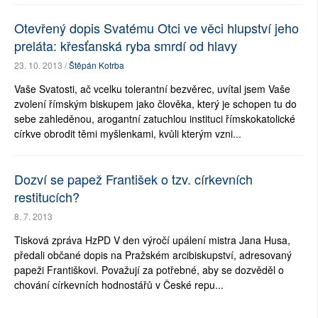
Otevřený dopis Svatému Otci ve věci hlupství jeho
preláta: křesťanská ryba smrdí od hlavy
23. 10. 2013 /
Štěpán Kotrba
Vaše Svatosti, ač vcelku tolerantní bezvěrec, uvítal jsem Vaše
zvolení římským biskupem jako člověka, který je schopen tu do
sebe zahleděnou, arogantní zatuchlou instituci římskokatolické
církve obrodit těmi myšlenkami, kvůli kterým vzni...
Dozví se papež František o tzv. církevních
restitucích?
8. 7. 2013
Tisková zpráva HzPD V den výročí upálení mistra Jana Husa,
předali občané dopis na Pražském arcibiskupství, adresovaný
papeži Františkovi. Považují za potřebné, aby se dozvěděl o
chování církevních hodnostářů v České repu...