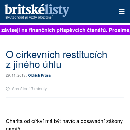
 závisejí na finančních příspěvcích čtenářů. Prosíme, 
PŘIHLÁSIT
AKTUÁLNÍ VYDÁNÍ
O církevních restitucích
ARCHIV
z jiného úhlu
ROZHOVORY
29. 11. 2013 /
Oldřich Průša
TÉMATA
čas čtení 3 minuty
NEJČTENĚJŠÍ ZA 7 DNÍ
AUTOŘI
Charita od církví má být navíc a dosavadní zákony
PŘÍSPĚVKY NA PROVOZ
namíň.