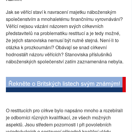
SOCIÁLNÍ SÍTĚ
Jak se věřící staví k navracení majetku náboženským
společenstvím a mnohaletému finančnímu vyrovnávání?
RUBRIKY
Věřící nejsou vázáni názorem svých církevních
představitelů na problematiku restitucí a je tedy možné,
PLNÁ VERZE STRÁNEK
že jejich stanoviska nemusí být nutně stejná. Není-li to
otázka k prozkoumání? Obávají se snad církevní
hodnostáři názoru věřících? Stanoviska příslušníků
náboženských společenství zatím zaznamenána nebyla.
O restitucích pro církve bylo napsáno mnoho a rozebírali
je odborníci různých kvalifikací, ze všech možných
aspektů. Jsou středem pozornosti i při povolebních
vyjednáváních o sestavení případně koaliční vlády.