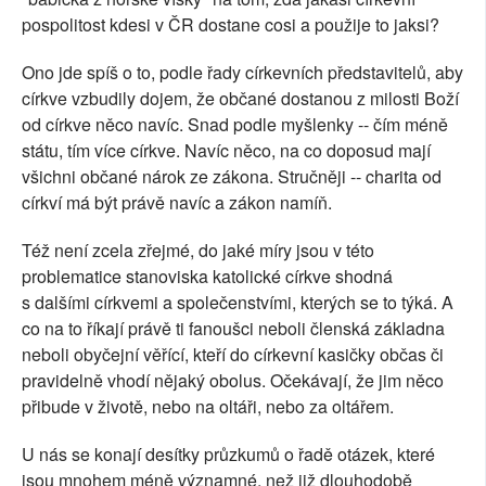
pospolitost kdesi v ČR dostane cosi a použije to jaksi?
Ono jde spíš o to, podle řady církevních představitelů, aby
církve vzbudily dojem, že občané dostanou z milosti Boží
od církve něco navíc. Snad podle myšlenky -- čím méně
státu, tím více církve. Navíc něco, na co doposud mají
všichni občané nárok ze zákona. Stručněji -- charita od
církví má být právě navíc a zákon namíň.
Též není zcela zřejmé, do jaké míry jsou v této
problematice stanoviska katolické církve shodná
s dalšími církvemi a společenstvími, kterých se to týká. A
co na to říkají právě ti fanoušci neboli členská základna
neboli obyčejní věřící, kteří do církevní kasičky občas či
pravidelně vhodí nějaký obolus. Očekávají, že jim něco
přibude v životě, nebo na oltáři, nebo za oltářem.
U nás se konají desítky průzkumů o řadě otázek, které
jsou mnohem méně významné, než již dlouhodobě