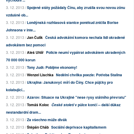
východní ...
3. 12. 2013 /
Spojené státy požádaly Čínu, aby zrušila svou novou zónu
vzdušné ob...
3. 12. 2013 /
Londýnská rozhlasová stanice poněkud zničila Borise
Johnsona v inte...
3. 12. 2013 /
Jan Čulík
Česká advokátní komora nechala lidi okradené
advokátem bez pomoci
3. 12. 2013 /
Aleš Uhlíř
Policie neumí vypátrat advokátem ukradených
70 000 000 korun
3. 12. 2013 /
Tony Judt: Pobijme ekonomy!
3. 12. 2013 /
Wenzel Lischka
Nedělní chvilka poezie: Potřeba Stalina
3. 12. 2013 /
: Janukovyč míří do Číny. Chce půjčky pro
Ukrajina
kolabující...
2. 12. 2013 /
Azarov: Situace na Ukrajině "nese rysy státního převratu"
3. 12. 2013 /
Tomáš Koloc
v půlce končí -- další důkaz
České století
nestandardní dram...
3. 12. 2013 /
Za všechno může divák
3. 12. 2013 /
Štěpán Cháb
Sociální deprivace kapitalismem