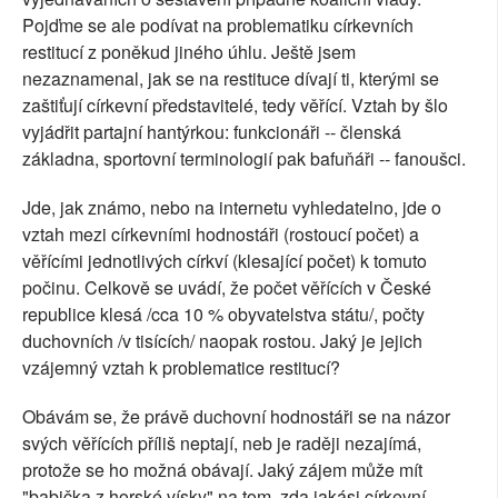
Pojďme se ale podívat na problematiku církevních
restitucí z poněkud jiného úhlu. Ještě jsem
nezaznamenal, jak se na restituce dívají ti, kterými se
zaštiťují církevní představitelé, tedy věřící. Vztah by šlo
vyjádřit partajní hantýrkou: funkcionáři -- členská
základna, sportovní terminologií pak bafuňáři -- fanoušci.
Jde, jak známo, nebo na internetu vyhledatelno, jde o
vztah mezi církevními hodnostáři (rostoucí počet) a
věřícími jednotlivých církví (klesající počet) k tomuto
počinu. Celkově se uvádí, že počet věřících v České
republice klesá /cca 10 % obyvatelstva státu/, počty
duchovních /v tisících/ naopak rostou. Jaký je jejich
vzájemný vztah k problematice restitucí?
Obávám se, že právě duchovní hodnostáři se na názor
svých věřících příliš neptají, neb je raději nezajímá,
protože se ho možná obávají. Jaký zájem může mít
"babička z horské vísky" na tom, zda jakási církevní