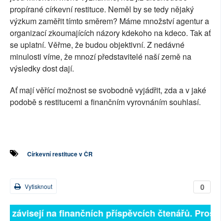
propírané církevní restituce. Neměl by se tedy nějaký
výzkum zaměřit tímto směrem? Máme množství agentur a
organizací zkoumajících názory kdekoho na kdeco. Tak ať
se uplatní. Věřme, že budou objektivní. Z nedávné
minulosti víme, že mnozí představitelé naší země na
výsledky dost dají.
Ať mají věřící možnost se svobodně vyjádřit, zda a v jaké
podobě s restitucemi a finančním vyrovnáním souhlasí.
Církevní restituce v ČR
0
Vytisknout
ně závisejí na finančních příspěvcích čtenářů. Prosím