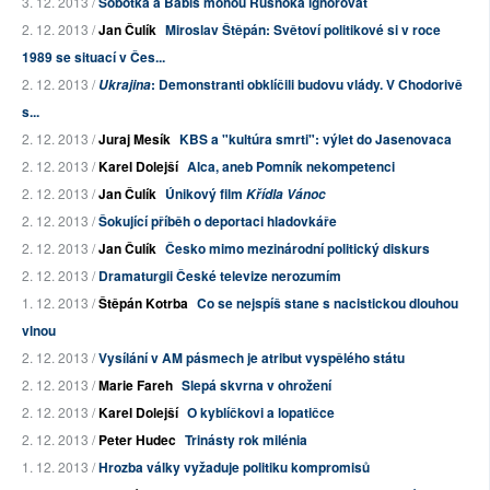
3. 12. 2013 /
Sobotka a Babiš mohou Rusnoka ignorovat
2. 12. 2013 /
Jan Čulík
Miroslav Štěpán: Světoví politikové si v roce
1989 se situací v Čes...
2. 12. 2013 /
: Demonstranti obklíčili budovu vlády. V Chodorivě
Ukrajina
s...
2. 12. 2013 /
Juraj Mesík
KBS a "kultúra smrti": výlet do Jasenovaca
2. 12. 2013 /
Karel Dolejší
Alca, aneb Pomník nekompetenci
2. 12. 2013 /
Jan Čulík
Únikový film
Křídla Vánoc
2. 12. 2013 /
Šokující příběh o deportaci hladovkáře
2. 12. 2013 /
Jan Čulík
Česko mimo mezinárodní politický diskurs
2. 12. 2013 /
Dramaturgii České televize nerozumím
1. 12. 2013 /
Štěpán Kotrba
Co se nejspíš stane s nacistickou dlouhou
vlnou
2. 12. 2013 /
Vysílání v AM pásmech je atribut vyspělého státu
2. 12. 2013 /
Marie Fareh
Slepá skvrna v ohrožení
2. 12. 2013 /
Karel Dolejší
O kyblíčkovi a lopatičce
2. 12. 2013 /
Peter Hudec
Trinásty rok milénia
1. 12. 2013 /
Hrozba války vyžaduje politiku kompromisů