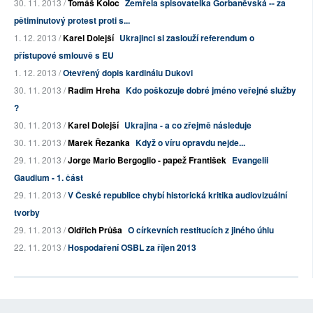
30. 11. 2013 /
Tomáš Koloc
Zemřela spisovatelka Gorbaněvská -- za
pětiminutový protest proti s...
1. 12. 2013 /
Karel Dolejší
Ukrajinci si zaslouží referendum o
přístupové smlouvě s EU
1. 12. 2013 /
Otevřený dopis kardinálu Dukovi
30. 11. 2013 /
Radim Hreha
Kdo poškozuje dobré jméno veřejné služby
?
30. 11. 2013 /
Karel Dolejší
Ukrajina - a co zřejmě následuje
30. 11. 2013 /
Marek Řezanka
Když o víru opravdu nejde...
29. 11. 2013 /
Jorge Mario Bergoglio - papež František
Evangelii
Gaudium - 1. část
29. 11. 2013 /
V České republice chybí historická kritika audiovizuální
tvorby
29. 11. 2013 /
Oldřich Průša
O církevních restitucích z jiného úhlu
22. 11. 2013 /
Hospodaření OSBL za říjen 2013