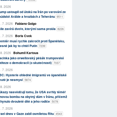
 8. 2026
ump ustoupil od útoků na Írán po varování ze
aúdské Arábie a hrozbách z Teheránu
9511
. 7. 2026
Fabiano Golgo
álie zavírá dveře, kterými sama prošla
8226
. 7. 2026
Boris Cvek
emiér musí rychle zakročit proti Španělsku,
esně jak by to chtěl Putin
7239
 8. 2026
Bohumil Kartous
acinka jako orwellovský pěšák trumpovské
titeze o demokracii (o skutečnosti)
7037
. 7. 2026
C: Hysterie ohledně imigrantů ve španělské
eutě je nesmysl
5874
 8. 2026
kazy nasvědčují tomu, že USA svrhly téměř
novou bombu na obytný dům v Íránu, přičemž
hynulo dvouleté dítě a jeho rodiče
5078
. 7. 2026
rael dnes v Gaze zabil osmiletou Ritu
4543