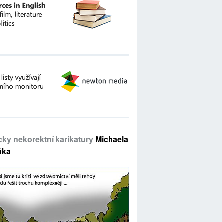
icky nekorektní karikatury
Michaela
áka