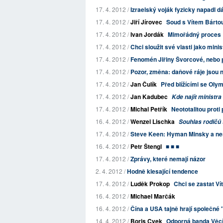
17. 4. 2012 /
Izraelský voják fyzicky napadl d
17. 4. 2012 /
Jiří Jírovec
Soud s Vítem Bárto
17. 4. 2012 /
Ivan Jordák
Mimořádný proces
17. 4. 2012 /
Chci sloužit své vlasti jako minis
17. 4. 2012 /
Fenomén Jiřiny Švorcové, nebo 
17. 4. 2012 /
Pozor, změna: daňové ráje jsou
17. 4. 2012 /
Jan Čulík
Před blížícími se Olym
17. 4. 2012 /
Jan Kadubec
Kde najít ministra
17. 4. 2012 /
Michal Petřík
Neototalitou prot
16. 4. 2012 /
Wenzel Lischka
Souhlas rodičů
17. 4. 2012 /
Steve Keen: Hyman Minsky a nest
16. 4. 2012 /
Petr Štengl
■ ■ ■
17. 4. 2012 /
Zprávy, které nemají názor
2. 4. 2012 /
Hodně klesající tendence
17. 4. 2012 /
Luděk Prokop
Chci se zastat Ví
16. 4. 2012 /
Michael Marčák
16. 4. 2012 /
Čína a USA tajně hrají společné 
14. 4. 2012 /
Boris Cvek
Odporná banda Věcí