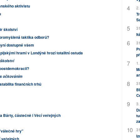
ánského aktivistu
2.
u
Tr
S
31
tr školství
It
promyšlená taktika odborů?
31
 nyní dostupné všem
Pr
pijskými hrami v Londýně hrozí totalitní ostuda
př
 školství
1.
i postdemokracii?
M
an
 s očkováním
31
abilita finančních trhů
BB
C
3.
Dů
ta Bárty, částečně i Věcí veřejných
tu
za
31
"válečné hry"
Iz
 veřejných