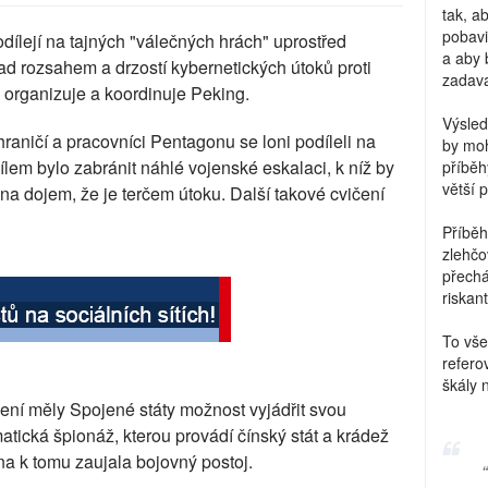
tak, a
pobavi
dílejí na tajných "válečných hrách" uprostřed
a aby 
d rozsahem a drzostí kybernetických útoků proti
zadava
organizuje a koordinuje Peking.
Výsled
raničí a pracovníci Pentagonu se loni podíleli na
by moh
ílem bylo zabránit náhlé vojenské eskalaci, k níž by
příběh
větší 
ana dojem, že je terčem útoku. Další takové cvičení
Příběh
zlehčo
přechá
riskant
To vše
refero
škály 
ení měly Spojené státy možnost vyjádřit svou
matická špionáž, kterou provádí čínský stát a krádež
na k tomu zaujala bojovný postoj.