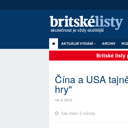
AKTUÁLNÍ VYDÁNÍ
ARCHIV
RO
Britské listy p
Čína a USA tajně
hry"
16. 4. 2012
čas čtení 2 minuty