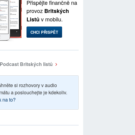
Přispějte finančně na
provoz
Britských
v mobilu.
Listů
CHCI PŘISPĚT
Podcast Britských listů
áhněte si rozhovory v audio
mátu a poslouchejte je kdekoliv.
k na to?