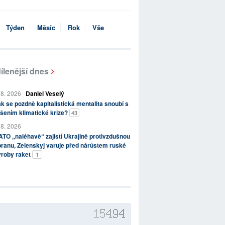
Týden
Měsíc
Rok
Vše
ílenější dnes
 8. 2026
Daniel Veselý
k se pozdně kapitalistická mentalita snoubí s
šením klimatické krize?
43
 8. 2026
TO „naléhavě“ zajistí Ukrajině protivzdušnou
ranu, Zelenskyj varuje před nárůstem ruské
ýroby raket
1
15494