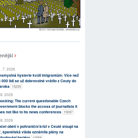
enější
. 7. 2026
smyslná hysterie kvůli imigrantům: Více než
 000 lidí se už dobrovolně vrátilo z Ceuty do
aroka
15255
 8. 2026
ocking: The current questionable Czech
vernment blocks the access of journalists it
es not like to its news conferences
15097
 8. 2026
čet obětí v pohraniční krizi v Ceutě stoupl na
, španělská vláda oznámila plány na
ybudování bariéry
10958