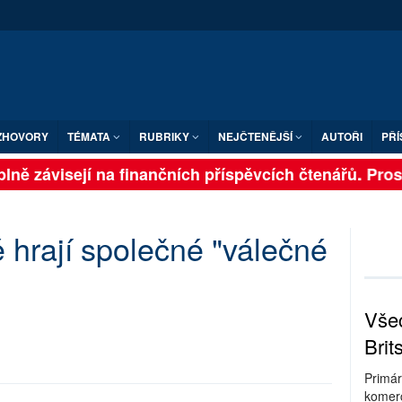
ZHOVORY
TÉMATA
RUBRIKY
NEJČTENĚJŠÍ
AUTOŘI
PŘÍ
lně závisejí na finančních příspěvcích čtenářů. Prosím
 hrají společné "válečné
Všec
Brit
Primár
komerc