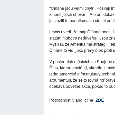
"Číňané jsou velmi chytří. Posílají i
změnit jejich chování. Ale oni dokáž
je, zažili imperialismus a sto let pon
Lewis uvedl, že mají Číňané pocit,
státům hluboce nedůvěřují. Jsou zn
Myslí si, že Amerika má strategii, j
Číňané to vidí jako přímý ůtok proti 
V posledních měsících se Spojené st
Čínu, kterou obviňují, ukradla z mini
jádro americké infrastruktury techno
argumentují, že se to rovná "přípravě
očekává odvetné akce, pokud to bu
Podrobnosti v angličtině
ZDE