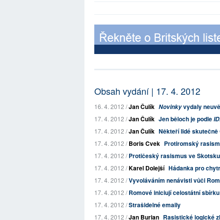
Obsah vydání | 17. 4. 2012
16. 4. 2012 /
Jan Čulík
vydaly neuvěř
Novinky
17. 4. 2012 /
Jan Čulík
Jen běloch je podle
I
17. 4. 2012 /
Jan Čulík
Někteří lidé skutečně
17. 4. 2012 /
Boris Cvek
Protiromský rasism
17. 4. 2012 /
Protičeský rasismus ve Skotsku
17. 4. 2012 /
Karel Dolejší
Hádanka pro chytr
17. 4. 2012 /
Vyvoláváním nenávisti vůči Rom
17. 4. 2012 /
Romové iniciují celostátní sbírk
17. 4. 2012 /
Strašidelné emaily
17. 4. 2012 /
Jan Burian
Rasistické logické z