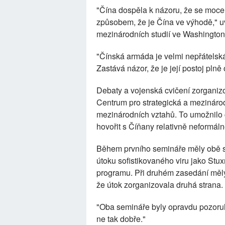
"Čína dospěla k názoru, že se moce
způsobem, že je Čína ve výhodě," uv
mezinárodních studií ve Washington
"Čínská armáda je velmi nepřátelská
Zastává názor, že je její postoj plně
Debaty a vojenská cvičení zorganiz
Centrum pro strategická a mezinárod
mezinárodních vztahů. To umožnilo č
hovořit s Číňany relativně neformáln
Během prvního semináře měly obě str
útoku sofistikovaného viru jako Stux
programu. Při druhém zasedání měly
že útok zorganizovala druhá strana.
"Oba semináře byly opravdu pozoruh
ne tak dobře."