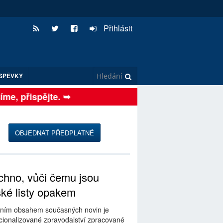
Přihlásit
SPĚVKY
e, přispějte. ➥
OBJEDNAT PŘEDPLATNÉ
hno, vůči čemu jsou
ské listy opakem
ním obsahem současných novin je
ionalizované zpravodajství zpracované