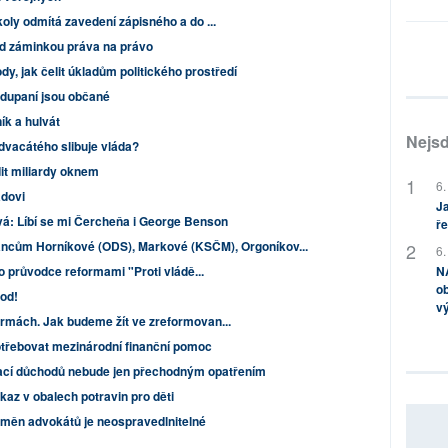
oly odmítá zavedení zápisného a do ...
od záminkou práva na právo
dy, jak čelit úkladům politického prostředí
podupaní jsou občané
ík a hulvát
Nejsd
dvacátého slibuje vláda?
dit miliardy oknem
6.
dovi
Ja
á: Líbí se mi Čercheňa i George Benson
ře
ancům Horníkové (ODS), Markové (KSČM), Orgoníkov...
6.
ho průvodce reformami "Proti vládě...
NA
ob
od!
v
rmách. Jak budeme žít ve zreformovan...
otřebovat mezinárodní finanční pomoc
zací důchodů nebude jen přechodným opatřením
az v obalech potravin pro děti
dměn advokátů je neospravedlnitelné