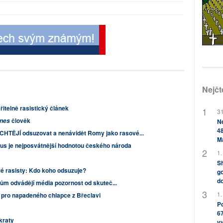
Nejčt
itelně rasistický článek
31
člověk
Dnes
Ne
48
 CHTĚJÍ odsuzovat a nenávidět Romy jako rasové...
M
us je nejposvátnější hodnotou českého národa
1.
Sh
é rasisty: Kdo koho odsuzuje?
go
do
ům odvádějí média pozornost od skuteč...
1.
u pro napadeného chlapce z Břeclavi
Po
67
kraty
v