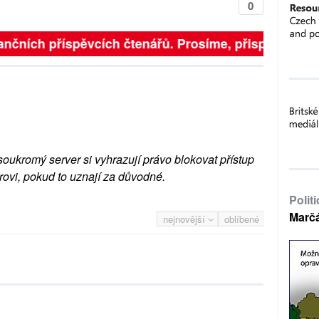
0
finančních příspěvcích čtenářů. Prosíme, přispějte. ➥
soukromý server si vyhrazují právo blokovat přístup
rovi, pokud to uznají za důvodné.
Polit
Marč
nejnovější
oblíbené