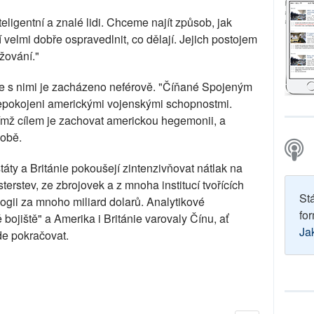
nteligentní a znalé lidi. Chceme najít způsob, jak
í velmi dobře ospravedlnit, co dělají. Jejich postojem
ižování."
 že s nimi je zacházeno neférově. "Číňané Spojeným
epokojeni americkými vojenskými schopnostmi.
ejímž cílem je zachovat americkou hegemonii, a
sobě.
áty a Británie pokoušejí zintenzivňovat nátlak na
sterstev, ze zbrojovek a z mnoha institucí tvořících
St
logii za mnoho miliard dolarů. Analytikové
for
 bojiště" a Amerika i Británie varovaly Čínu, ať
Ja
de pokračovat.