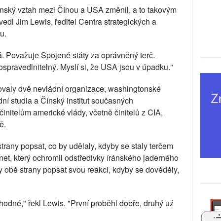
nský vztah mezi Čínou a USA změnil, a to takovým
edl Jim Lewis, ředitel Centra strategických a
u.
. Považuje Spojené státy za oprávněný terč.
 ospravedlnitelný. Myslí si, že USA jsou v úpadku."
ovaly dvě nevládní organizace, washingtonské
ní studia a Čínský institut současných
initelům americké vlády, včetně činitelů z CIA,
ě.
any popsat, co by udělaly, kdyby se staly terčem
net, který ochromil odstředivky íránského jaderného
 obě strany popsat svou reakci, kdyby se dověděly,
odné," řekl Lewis. "První proběhl dobře, druhý už