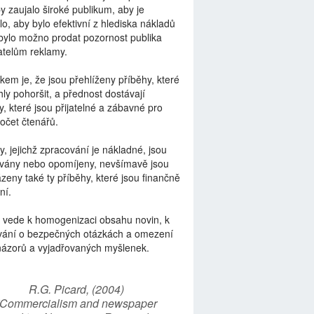
by zaujalo široké publikum, aby je
lo, aby bylo efektivní z hlediska nákladů
bylo možno prodat pozornost publika
telům reklamy.
kem je, že jsou přehlíženy příběhy, které
ly pohoršit, a přednost dostávají
y, které jsou přijatelné a zábavné pro
počet čtenářů.
y, jejichž zpracování je nákladné, jsou
vány nebo opomíjeny, nevšímavě jsou
zeny také ty příběhy, které jsou finančně
ní.
 vede k homogenizaci obsahu novin, k
vání o bezpečných otázkách a omezení
názorů a vyjadřovaných myšlenek.
R.G. Picard, (2004)
“Commercialism and newspaper