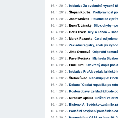
16. 4. 2012 /
Iniciativa Za svobodné vysoké šk
14. 4. 2012 /
Štěpán Kotrba
Protiprávnost p
16. 4. 2012 /
Josef Mrázek
Poučme se z příro
16. 4. 2012 /
Egon T. Lánský
Sliby, chyby - 
15. 4. 2012 /
Boris Cvek
Kryl a Landa -- Básn
16. 4. 2012 /
Marek Řezanka
Co si od jedena
16. 4. 2012 /
Základní registry, aneb jak vyho
16. 4. 2012 /
Jitka Švecová
Odpověď kamará
16. 4. 2012 /
Pavel Pečínka
Michaela Sivákov
16. 4. 2012 /
Emil Ruml
Otevřený dopis posl
16. 4. 2012 /
Iniciativa ProAlt vydala kritické
16. 4. 2012 /
Štefan Švec
Nenakupujte! Obch
16. 4. 2012 /
Debata "Česká republika po refo
16. 4. 2012 /
Rostou obavy, že Madrid bude p
16. 4. 2012 /
Miroslav Opálka
Snížení valori
16. 4. 2012 /
Bisfenol A: Švédsko oznámilo zák
16. 4. 2012 /
Paušální navýšení paušálních o
29. 3. 2012 /
Hospodaření OSBL za únor 2012