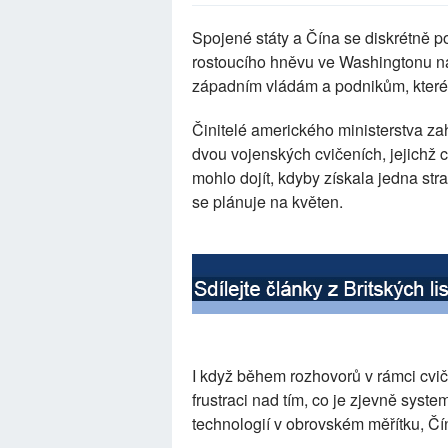
Spojené státy a Čína se diskrétně po
rostoucího hněvu ve Washingtonu na
západním vládám a podnikům, které 
Činitelé amerického ministerstva zah
dvou vojenských cvičeních, jejichž c
mohlo dojít, kdyby získala jedna str
se plánuje na květen.
I když během rozhovorů v rámci cvič
frustraci nad tím, co je zjevně syste
technologií v obrovském měřítku, Čí