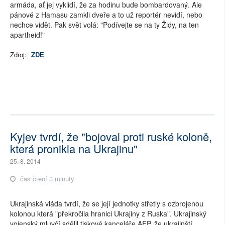
armáda, ať jej vyklidí, že za hodinu bude bombardovaný. Ale
pánové z Hamasu zamkli dveře a to už reportér nevidí, nebo
nechce vidět. Pak svět volá: "Podívejte se na ty Židy, na ten
apartheid!"
Zdroj:
ZDE
Kyjev tvrdí, že "bojoval proti ruské koloně,
která pronikla na Ukrajinu"
25. 8. 2014
čas čtení 3 minuty
Ukrajinská vláda tvrdí, že se její jednotky střetly s ozbrojenou
kolonou která "překročila hranici Ukrajiny z Ruska". Ukrajinský
vojenský mluvčí sdělil tiskové kanceláře AFP, že ukrajinští