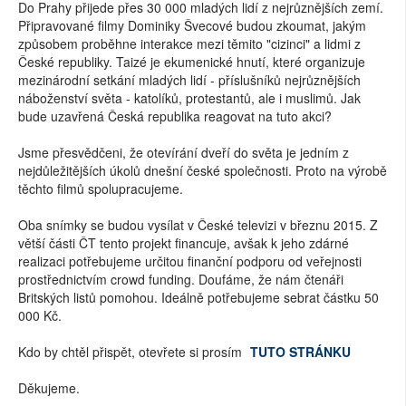
Do Prahy přijede přes 30 000 mladých lidí z nejrůznějších zemí.
Připravované filmy Dominiky Švecové budou zkoumat, jakým
způsobem proběhne interakce mezi těmito "cizinci" a lidmi z
České republiky. Taizé je ekumenické hnutí, které organizuje
mezinárodní setkání mladých lidí - příslušníků nejrůznějších
náboženství světa - katolíků, protestantů, ale i muslimů. Jak
bude uzavřená Česká republika reagovat na tuto akci?
Jsme přesvědčeni, že otevírání dveří do světa je jedním z
nejdůležitějších úkolů dnešní české společnosti. Proto na výrobě
těchto filmů spolupracujeme.
Oba snímky se budou vysílat v České televizi v březnu 2015. Z
větší části ČT tento projekt financuje, avšak k jeho zdárné
realizaci potřebujeme určitou finanční podporu od veřejnosti
prostřednictvím crowd funding. Doufáme, že nám čtenáři
Britských listů pomohou. Ideálně potřebujeme sebrat částku 50
000 Kč.
Kdo by chtěl přispět, otevřete si prosím
TUTO STRÁNKU
Děkujeme.