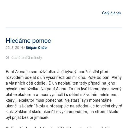
Celý článek
Hledáme pomoc
25. 8. 2014 /
Štěpán Cháb
čas čtení 3 minuty
Paní Alena je samoživitelka. Její bývalý manžel stihl před
rozvodem udělat dluh vyšší nežli půl miliónu. Poté od paní Aleny
a vlastních dětí odešel. Dluh neplatí, ten tedy připadl na jeho
bývalou manželku. Na paní Alenu. Ta má kvůli tomu obestavený
plat exekutorem a musí vystačit i s dětmi s životním minimem,
který ji exekutor musí ponechat. Nejstarší syn momentálně
ukončil základní školu a přestupuje na střední. Je to velmi chytrý
kluk. Základní školu ukončil s vyznamenáním, na střední školu
byl přijat bez přijímaček.