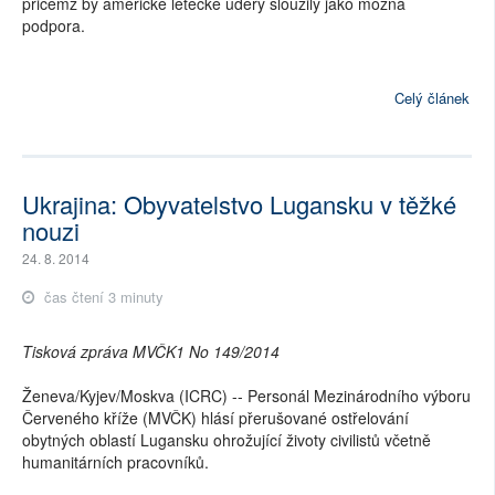
přičemž by americké letecké údery sloužily jako možná
podpora.
Celý článek
Ukrajina: Obyvatelstvo Lugansku v těžké
nouzi
24. 8. 2014
čas čtení 3 minuty
Tisková zpráva MVČK1 No 149/2014
Ženeva/Kyjev/Moskva (ICRC) -- Personál Mezinárodního výboru
Červeného kříže (MVČK) hlásí přerušované ostřelování
obytných oblastí Lugansku ohrožující životy civilistů včetně
humanitárních pracovníků.