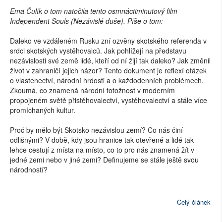
Ema Čulík o tom natočila tento osmnáctiminutový film
Independent Souls (Nezávislé duše). Píše o tom:
Daleko ve vzdáleném Rusku zní ozvěny skotského referenda v
srdci skotských vystěhovalců. Jak pohlížejí na představu
nezávislosti své země lidé, kteří od ní žijí tak daleko? Jak změnil
život v zahraničí jejich názor? Tento dokument je reflexí otázek
o vlastenectví, národní hrdosti a o každodenních problémech.
Zkoumá, co znamená národní totožnost v moderním
propojeném světě přistěhovalectví, vystěhovalectví a stále více
promíchaných kultur.
Proč by mělo být Skotsko nezávislou zemí? Co nás činí
odlišnými? V době, kdy jsou hranice tak otevřené a lidé tak
lehce cestují z místa na místo, co to pro nás znamená žít v
jedné zemi nebo v jiné zemi? Definujeme se stále ještě svou
národností?
Celý článek