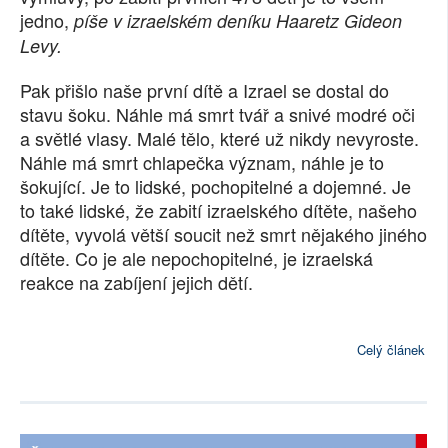
jedno,
píše v izraelském deníku Haaretz Gideon
SOCIÁLNÍ SÍTĚ
Levy.
RUBRIKY
Pak přišlo naše první dítě a Izrael se dostal do
stavu šoku. Náhle má smrt tvář a snivé modré oči
PLNÁ VERZE STRÁNEK
a světlé vlasy. Malé tělo, které už nikdy nevyroste.
Náhle má smrt chlapečka význam, náhle je to
šokující. Je to lidské, pochopitelné a dojemné. Je
to také lidské, že zabití izraelského dítěte, našeho
dítěte, vyvolá větší soucit než smrt nějakého jiného
dítěte. Co je ale nepochopitelné, je izraelská
reakce na zabíjení jejich dětí.
Celý článek