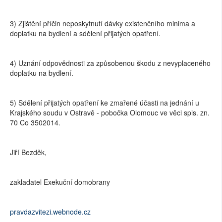
3) Zjištění příčin neposkytnutí dávky existenčního minima a
doplatku na bydlení a sdělení přijatých opatření.
4) Uznání odpovědnosti za způsobenou škodu z nevyplaceného
doplatku na bydlení.
5) Sdělení přijatých opatření ke zmařené účasti na jednání u
Krajského soudu v Ostravě - pobočka Olomouc ve věci spis. zn.
70 Co 3502014.
Jiří Bezděk,
zakladatel Exekuční domobrany
pravdazvitezi.webnode.cz