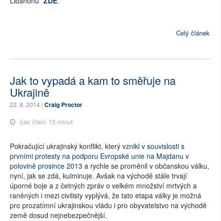
Libanonu
ZDE
.
Celý článek
Jak to vypadá a kam to směřuje na
Ukrajině
22. 8. 2014 /
Craig Proctor
čas čtení 13 minut
Pokračující ukrajinský konflikt, který
vznikl v souvislosti s
prvními protesty na podporu Evropské unie na Majdanu v
polovině prosince 2013
a rychle se proměnil v občanskou válku,
nyní, jak se zdá, kulminuje. Avšak na východě stále trvají
úporné boje a z četných zpráv o velkém množství mrtvých a
raněných i mezi civilisty vyplývá, že tato etapa války je možná
pro prozatímní ukrajinskou vládu i pro obyvatelstvo na východě
země dosud nejnebezpečnější.