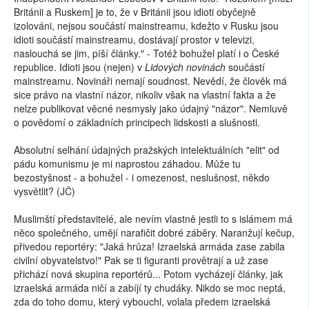
Británii a Ruskem] je to, že v Británii jsou idioti obyčejně
izolováni, nejsou součástí mainstreamu, kdežto v Rusku jsou
idioti součástí mainstreamu, dostávají prostor v televizi,
naslouchá se jim, píší články." - Totéž bohužel platí i o České
republice. Idioti jsou (nejen) v
Lidových novinách
součástí
mainstreamu. Novináři nemají soudnost. Nevědí, že člověk má
sice právo na vlastní názor, nikoliv však na vlastní fakta a že
nelze publikovat věcné nesmysly jako údajný "názor". Nemluvě
o povědomí o základních principech lidskosti a slušnosti.
Absolutní selhání údajných pražských intelektuálních "elit" od
pádu komunismu je mi naprostou záhadou. Může tu
bezostyšnost - a bohužel - i omezenost, neslušnost, někdo
vysvětlit? (JČ)
Muslimští představitelé, ale nevím vlastně jestli to s islámem má
něco společného, umějí narafičit dobré záběry. Naranžují kečup,
přivedou reportéry: "Jaká hrůza! Izraelská armáda zase zabila
civilní obyvatelstvo!" Pak se ti figuranti provětrají a už zase
přichází nová skupina reportérů... Potom vycházejí články, jak
izraelská armáda ničí a zabíjí ty chudáky. Nikdo se moc neptá,
zda do toho domu, který vybouchl, volala předem izraelská