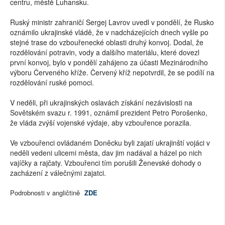
centru, městě Luhansku.
Ruský ministr zahraničí Sergej Lavrov uvedl v pondělí, že Rusko
oznámilo ukrajinské vládě, že v nadcházejících dnech vyšle po
stejné trase do vzbouřenecké oblasti druhý konvoj. Dodal, že
rozdělování potravin, vody a dalšího materiálu, které dovezl
první konvoj, bylo v pondělí zahájeno za účasti Mezinárodního
výboru Červeného kříže. Červený kříž nepotvrdil, že se podílí na
rozdělování ruské pomoci.
V neděli, při ukrajinských oslavách získání nezávislosti na
Sovětském svazu r. 1991, oznámil prezident Petro Porošenko,
že vláda zvýší vojenské výdaje, aby vzbouřence porazila.
Ve vzbouřenci ovládaném Doněcku byli zajatí ukrajinští vojáci v
neděli vedeni ulicemi města, dav jim nadával a házel po nich
vajíčky a rajčaty. Vzbouřenci tím porušili Ženevské dohody o
zacházení z válečnými zajatci.
Podrobnosti v angličtině
ZDE