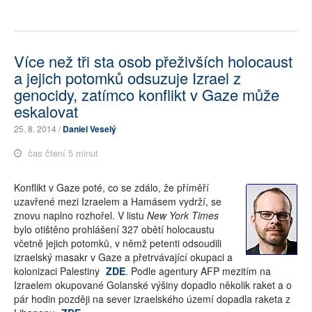
Více než tři sta osob přeživších holocaust
a jejich potomků odsuzuje Izrael z
genocidy, zatímco konflikt v Gaze může
eskalovat
25. 8. 2014 /
Daniel Veselý
čas čtení 5 minut
Konflikt v Gaze poté, co se zdálo, že příměří
uzavřené mezi Izraelem a Hamásem vydrží, se
znovu naplno rozhořel. V listu
New York Times
bylo otištěno prohlášení 327 obětí holocaustu
včetně jejich potomků, v němž petenti odsoudili
izraelský masakr v Gaze a přetrvávající okupaci a
kolonizaci Palestiny
ZDE
. Podle agentury AFP mezitím na
Izraelem okupované Golanské výšiny dopadlo několik raket a o
pár hodin později na sever izraelského území dopadla raketa z