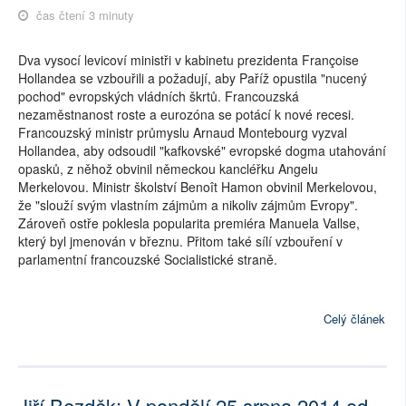
čas čtení 3 minuty
Dva vysocí levicoví ministři v kabinetu prezidenta Françoise
Hollandea se vzbouřili a požadují, aby Paříž opustila "nucený
pochod" evropských vládních škrtů. Francouzská
nezaměstnanost roste a eurozóna se potácí k nové recesi.
Francouzský ministr průmyslu Arnaud Montebourg vyzval
Hollandea, aby odsoudil "kafkovské" evropské dogma utahování
opasků, z něhož obvinil německou kancléřku Angelu
Merkelovou. Ministr školství Benoît Hamon obvinil Merkelovou,
že "slouží svým vlastním zájmům a nikoliv zájmům Evropy".
Zároveň ostře poklesla popularita premiéra Manuela Vallse,
který byl jmenován v březnu. Přitom také sílí vzbouření v
parlamentní francouzské Socialistické straně.
Celý článek
Jiří Bezděk: V pondělí 25.srpna 2014 od