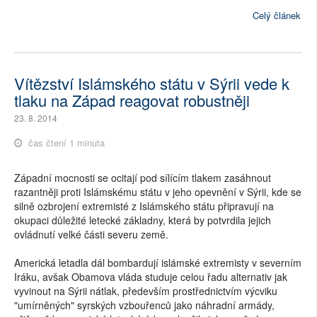
Celý článek
Vítězství Islámského státu v Sýrii vede k
tlaku na Západ reagovat robustněji
23. 8. 2014
čas čtení 1 minuta
Západní mocnosti se ocitají pod sílícím tlakem zasáhnout
razantněji proti Islámskému státu v jeho opevnění v Sýrii, kde se
silně ozbrojení extremisté z Islámského státu připravují na
okupaci důležité letecké základny, která by potvrdila jejich
ovládnutí velké části severu země.
Americká letadla dál bombardují islámské extremisty v severním
Iráku, avšak Obamova vláda studuje celou řadu alternativ jak
vyvinout na Sýrii nátlak, především prostřednictvím výcviku
"umírněných" syrských vzbouřenců jako náhradní armády,