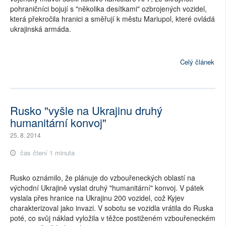
pohraničníci bojují s "několika desítkami" ozbrojených vozidel,
která překročila hranici a směřují k městu Mariupol, které ovládá
ukrajinská armáda.
Celý článek
Rusko "vyšle na Ukrajinu druhý
humanitární konvoj"
25. 8. 2014
čas čtení 1 minuta
Rusko oznámilo, že plánuje do vzbouřeneckých oblastí na
východní Ukrajině vyslat druhý "humanitární" konvoj. V pátek
vyslala přes hranice na Ukrajinu 200 vozidel, což Kyjev
charakterizoval jako invazi. V sobotu se vozidla vrátila do Ruska
poté, co svůj náklad vyložila v těžce postiženém vzbouřeneckém