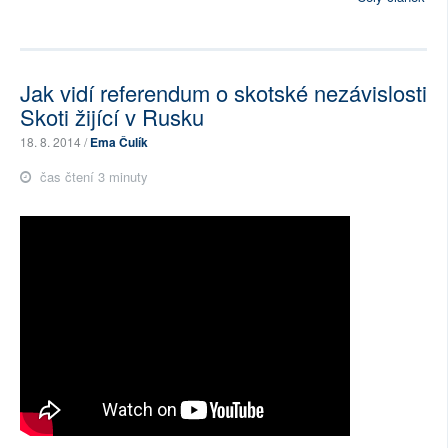
Jak vidí referendum o skotské nezávislosti
Skoti žijící v Rusku
18. 8. 2014 /
Ema Čulík
čas čtení 3 minuty