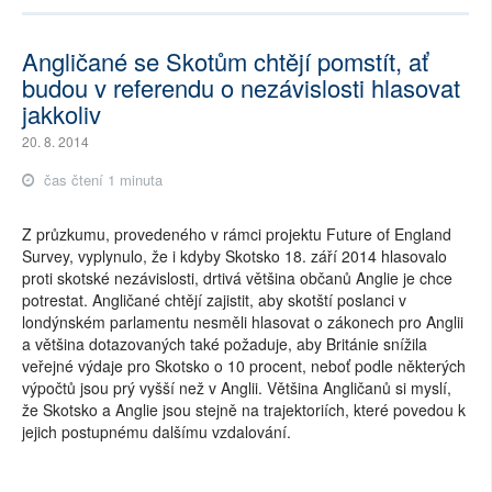
Angličané se Skotům chtějí pomstít, ať
budou v referendu o nezávislosti hlasovat
jakkoliv
20. 8. 2014
čas čtení 1 minuta
Z průzkumu, provedeného v rámci projektu Future of England
Survey, vyplynulo, že i kdyby Skotsko 18. září 2014 hlasovalo
proti skotské nezávislosti, drtivá většina občanů Anglie je chce
potrestat. Angličané chtějí zajistit, aby skotští poslanci v
londýnském parlamentu nesměli hlasovat o zákonech pro Anglii
a většina dotazovaných také požaduje, aby Británie snížila
veřejné výdaje pro Skotsko o 10 procent, neboť podle některých
výpočtů jsou prý vyšší než v Anglii. Většina Angličanů si myslí,
že Skotsko a Anglie jsou stejně na trajektoriích, které povedou k
jejich postupnému dalšímu vzdalování.