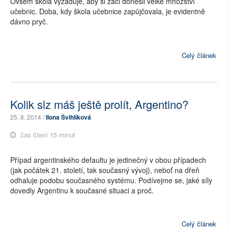
Ovšem škola vyžaduje, aby si žáci donesli velké množství
učebnic. Doba, kdy škola učebnice zapůjčovala, je evidentně
dávno pryč.
Celý článek
Kolik slz máš ještě prolít, Argentino?
25. 8. 2014 /
Ilona Švihlíková
čas čtení 15 minut
Případ argentinského defaultu je jedinečný v obou případech
(jak počátek 21. století, tak současný vývoj), neboť na dřeň
odhaluje podobu současného systému. Podívejme se, jaké síly
dovedly Argentinu k současné situaci a proč.
Celý článek