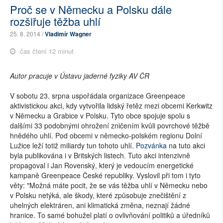
Proč se v Německu a Polsku dále
rozšiřuje těžba uhlí
25. 8. 2014 /
Vladimír Wagner
čas čtení 12 minut
Autor pracuje v Ústavu jaderné fyziky AV ČR
V sobotu 23. srpna uspořádala organizace Greenpeace
aktivistickou akci, kdy vytvořila lidský řetěz mezi obcemi Kerkwitz
v Německu a Grabice v Polsku. Tyto obce spojuje spolu s
dalšími 33 podobnými ohrožení zničením kvůli povrchové těžbě
hnědého uhlí. Pod obcemi v německo-polském regionu Dolní
Lužice leží totiž miliardy tun tohoto uhlí.
Pozvánka
na tuto akci
byla publikována i v Britských listech. Tuto akci intenzivně
propagoval i Jan Rovenský, který je vedoucím energetické
kampaně Greenpeace České republiky. Vyslovil při tom i tyto
věty: "Možná máte pocit, že se vás těžba uhlí v Německu nebo
v Polsku netýká, ale škody, které způsobuje znečištění z
uhelných elektráren, ani klimatická změna, neznají žádné
hranice. To samé bohužel platí o ovlivňování politiků a úředníků