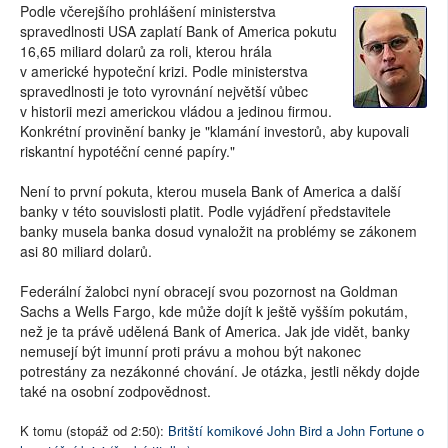
Podle včerejšího prohlášení ministerstva
spravedlnosti USA zaplatí Bank of America pokutu
16,65 miliard dolarů za roli, kterou hrála
v americké hypoteční krizi. Podle ministerstva
spravedlnosti je toto vyrovnání největší vůbec
v historii mezi americkou vládou a jedinou firmou.
Konkrétní provinění banky je "klamání investorů, aby kupovali
riskantní hypotéční cenné papíry."
Není to první pokuta, kterou musela Bank of America a další
banky v této souvislosti platit. Podle vyjádření představitele
banky musela banka dosud vynaložit na problémy se zákonem
asi 80 miliard dolarů.
Federální žalobci nyní obracejí svou pozornost na Goldman
Sachs a Wells Fargo, kde může dojít k ještě vyšším pokutám,
než je ta právě udělená Bank of America. Jak jde vidět, banky
nemusejí být imunní proti právu a mohou být nakonec
potrestány za nezákonné chování. Je otázka, jestli někdy dojde
také na osobní zodpovědnost.
K tomu (stopáž od 2:50):
Britští komikové John Bird a John Fortune o