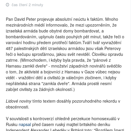
čas čtení 2 minuty
Pan David Peter projevuje absolutní neúctu k faktům. Mnoho
mezinárodních médií informovalo, že mezi upozorněním, že
izraelská armáda bude obytné domy bombardovat, a
bombardováním, uplynulo často pouhých pět minut, takže řeči o
varování hodinu předem protiřečí faktům.Tváří tvář vyvraždění
487 palestinských dětí izraelskou armádou jsou však Peterovy
řeči o kečupu sprosťárnou, jakou svět neviděl. Člověku opravdu
zatrne. (Mimochodem, i kdyby byla pravda, že "pánové z
Hamasu zamkli dveře" - množství západních novinářů svědčilo
o tom, že aktivisté a bojovníci z Hamasu v Gaze vůbec nejsou
vidět - vraždění dětí a civilistů je válečným zločinem, i kdyby
nepřátelská strana "zamkla dveře". Armáda prostě nesmí
zabíjet civilisty za žádných okolností.)
Lidové noviny
tímto textem dosáhly pozoruhodného rekordu v
obscénnosti.
V souvislosti s kontroverzí ohledně perzekuce homosexuálů v
Rusku
napsal
před časem ruský majitel britského deníku
Independent Alexander Lebeděv v Británii toto: "Rozdílem [mezi