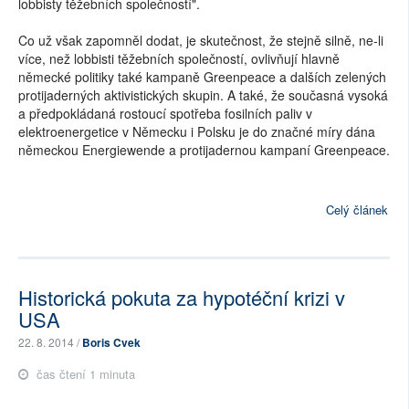
lobbisty těžebních společností".
Co už však zapomněl dodat, je skutečnost, že stejně silně, ne-li
více, než lobbisti těžebních společností, ovlivňují hlavně
německé politiky také kampaně Greenpeace a dalších zelených
protijaderných aktivistických skupin. A také, že současná vysoká
a předpokládaná rostoucí spotřeba fosilních paliv v
elektroenergetice v Německu i Polsku je do značné míry dána
německou Energiewende a protijadernou kampaní Greenpeace.
Celý článek
Historická pokuta za hypotéční krizi v
USA
22. 8. 2014 /
Boris Cvek
čas čtení 1 minuta