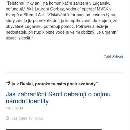
"Telefonní linky ani jiná komunikační zařízení v Lugansku
nefungují," říká Laurent Gorbaz, vedoucí operací MVČK v
Evropě a Střední Asii. "Získávání informací od našeho týmu,
který zde je již po několik dní, je komplikované. Je zřejmé, že
obyvatelé Lugansku potřebují pomoc. Potravin a léčiv je
nedostatek, přístup k pitné vodě je velmi obtížný. Je urgentní
situaci zlepšit."
Celý článek
"Žiju v Rusku, protože tu mám pocit svobody"
Jak zahraniční Skoti debatují o pojmu
národní identity
18. 8. 2014
čas čtení 13 minut