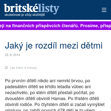
í na finančních příspěvcích čtenářů. Prosíme, přispějt
PŘIHLÁSIT
AKTUÁLNÍ VYDÁNÍ
Jaký je rozdíl mezi dětmi
ARCHIV
25. 8. 2014
ROZHOVORY
čas čtení 4 minuty
TÉMATA
Po prvním dítěti nikdo ani nemrkl brvou, po
NEJČTENĚJŠÍ ZA 7 DNÍ
padesátém dítěti se křídlo letadla vůbec ani
nezachvělo, po stém dítěti přestali počítat, po
AUTOŘI
dvoustém dítěti obvinili Hamas. Po třístém dítěti
obvinili rodiče. Po čtyřstém dítěti si začali vymýšlet
PŘÍSPĚVKY NA PROVOZ
výmluvy, po zabití prvních 478 dětí je to všem