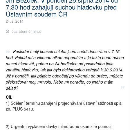
7.30 hod zahajuji suchou hladovku před
Ústavním soudem ČR
24. 8. 2014
čas čtení 5 minut
Poslední malý kousek chleba jsem snědl dnes ráno v 7.15
hod. Pokud mi o víkendu nikdo nepomůže a já takto budu nucen
muset hladovět, potom po 24 hodinách od posledního jídla
zahájím hladovku, tak jak bylo deklarováno veřejně k 30.6.2014.
Již v pondělí, jak půjdete odpočatí po víkendu do práce, můžete
překračovat moji mrtvolu. Nebo mi poraďte, co jiného mám
dělat!?
Cíl:
1) Sdělení termínu zahájení projednávání ústavní stížnosti spis.
zn. Pl.ÚS 5413.
2) Urgentní vyplacení dávky mimořádné okamžité pomoci.