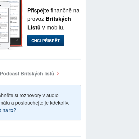
Přispějte finančně na
provoz
Britských
v mobilu.
Listů
CHCI PŘISPĚT
Podcast Britských listů
áhněte si rozhovory v audio
mátu a poslouchejte je kdekoliv.
k na to?