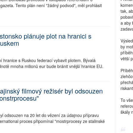
komerc
a gazeta. Tento plán není "žádný podvod", měl prohlásit
tak, a
pobavi
a aby 
zadava
stonsko plánuje plot na hranici s
Výsled
uskem
by moh
příběh
větší 
í hranice s Ruskou federací vybavit plotem. Bývalá
odnotě mnoha milionů eur bude bránit vnější hranice EU.
Příběh
zlehčo
přechá
riskant
ajinský filmový režisér byl odsouzen
monstrprocesu"
To vše
refero
škály 
byl odsouzen na 20 let do vězení za údajnou přípravu
ternational proces připomínal "mostrprocesy ze stalinské