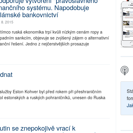
odporuje vytvoření "pravoslavného"
inančního systému. Napodobuje
slámské bankovnictví
. 8. 2015
tímco ruská ekonomika trpí kvůli nízkým cenám ropy a
padním sankcím, objevuje se zvýšený zájem o alternativní
nanční řešení. Jedno z nejčerstvějších prosazuje
ednat
St
 služby Eston Kohver byl před rokem při přeshraničním
okol estonských a ruských pohraničníků, unesen do Ruska
for
Ja
utin se znepokojivě vrací k