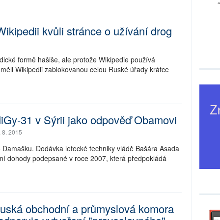
kipedii kvůli stránce o užívání drog
dické formě hašiše, ale protože Wikipedie používá
u měli Wikipedii zablokovanou celou Ruské úřady krátce
iGy-31 v Sýrii jako odpověď Obamovi
. 8. 2015
do Damašku. Dodávka letecké techniky vládě Bašára Asada
ění dohody podepsané v roce 2007, která předpokládá
uská obchodní a průmyslová komora