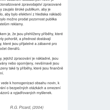
ionalizované zpravodajství zpracované
by zaujalo široké publikum, aby je
lo, aby bylo efektivní z hlediska nákladů
bylo možno prodat pozornost publika
telům reklamy.
kem je, že jsou přehlíženy příběhy, které
ly pohoršit, a přednost dostávají
y, které jsou přijatelné a zábavné pro
počet čtenářů.
y, jejichž zpracování je nákladné, jsou
vány nebo opomíjeny, nevšímavě jsou
zeny také ty příběhy, které jsou finančně
ní.
 vede k homogenizaci obsahu novin, k
vání o bezpečných otázkách a omezení
názorů a vyjadřovaných myšlenek.
R.G. Picard, (2004)