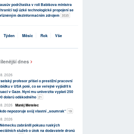
ausův podržtaška v roli Babišova ministra
hraničí tají úzké technologické propojení se
přízněným dezinformačním zdrojem
3535
Týden
Měsíc
Rok
Vše
ílenější dnes
 8. 2026
raelský profesor přišel o prestižní pracovní
bídku v USA poté, co se veřejně vyjádřil k
tuaci v Gaze. Nyní mu univerzita vyplatí 250
00 dolarů odškodného
21
 8. 2026
Matěj Metelec
kdo nepozoruje svůj vlastní „soumrak“
19
 8. 2026
 Německu zabránili pokusu ruských
eciálních služeb o útok na dodavatele dronů