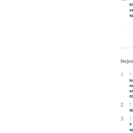
Kl
za
s
Nejsd
7.
Iz
na
si
0
7.
Ni
7.
V
sp