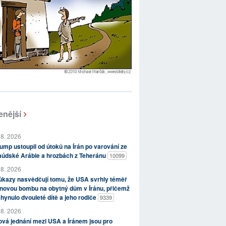
enější
 8. 2026
ump ustoupil od útoků na Írán po varování ze
aúdské Arábie a hrozbách z Teheránu
10099
 8. 2026
kazy nasvědčují tomu, že USA svrhly téměř
novou bombu na obytný dům v Íránu, přičemž
hynulo dvouleté dítě a jeho rodiče
9339
 8. 2026
vá jednání mezi USA a Íránem jsou pro