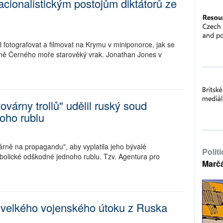
acionalistickým postojům diktátorů ze
 fotografovat a filmovat na Krymu v miniponorce, jak se
ně Černého moře starověký vrak. Jonathan Jones v
várny trollů" udělil ruský soud
oho rublu
árně na propagandu", aby vyplatila jeho bývalé
Polit
olické odškodné jednoho rublu. Tzv. Agentura pro
Marč
 velkého vojenského útoku z Ruska