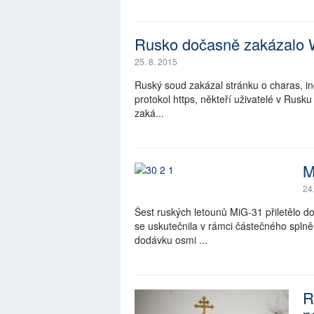
Rusko dočasně zakázalo Wi
25. 8. 2015
Ruský soud zakázal stránku o charas, in
protokol https, někteří uživatelé v Rusk
zaká...
M
24
Šest ruských letounů MiG-31 přiletělo 
se uskutečnila v rámci částečného spln
dodávku osmi ...
R