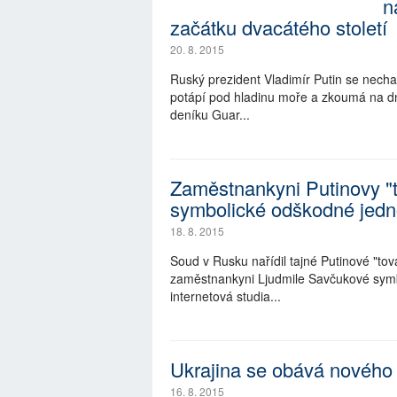
n
začátku dvacátého století
20. 8. 2015
Ruský prezident Vladimír Putin se nechal
potápí pod hladinu moře a zkoumá na d
deníku Guar...
Zaměstnankyni Putinovy "to
symbolické odškodné jedn
18. 8. 2015
Soud v Rusku nařídil tajné Putinové "tov
zaměstnankyni Ljudmile Savčukové symb
internetová studia...
Ukrajina se obává nového
16. 8. 2015