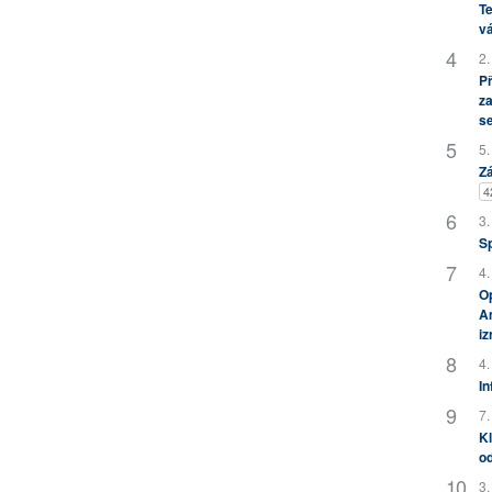
Te
vá
2.
P
za
s
5.
Zá
4
3.
S
4.
Op
Am
i
4.
In
7.
Kl
od
3.