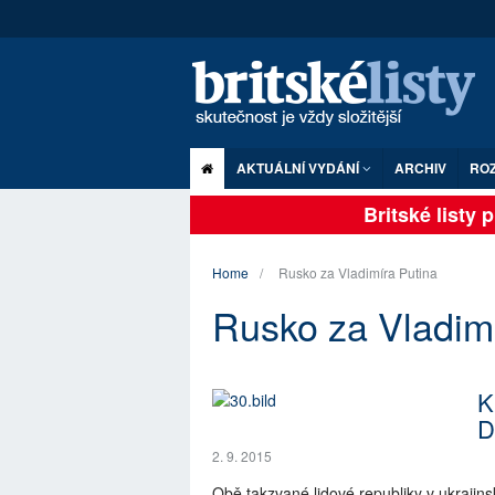
AKTUÁLNÍ VYDÁNÍ
ARCHIV
RO
Britské listy pl
Home
Rusko za Vladimíra Putina
Rusko za Vladimí
K
D
2. 9. 2015
Obě takzvané lidové republiky v ukraji