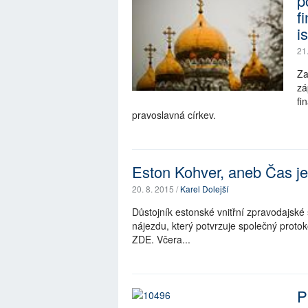
p
f
i
21
Za
zá
fi
pravoslavná církev.
Eston Kohver, aneb Čas j
20. 8. 2015 /
Karel Dolejší
Důstojník estonské vnitřní zpravodajské
nájezdu, který potvrzuje společný prot
ZDE. Včera...
P