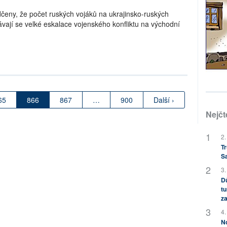
čeny, že počet ruských vojáků na ukrajinsko-ruských
ávají se velké eskalace vojenského konfliktu na východní
65
866
867
…
900
Další ›
Nejčt
2.
Tr
S
3.
Dů
tu
za
4.
No