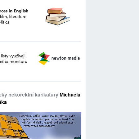
icky nekorektní karikatury
Michaela
áka