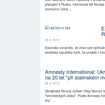
připojení k Rusku, informoval list Novaj
anonymní zdroj ...
E
R
28. 8. 2015
Estonsko oznámilo, že chce své východn
sovětská republika tvrdí, že projekt v h
Amnesty International: Ukr
na 20 let "při stalinském 
26. 8. 2015
Ukrajinský filmový režisér Oleg Sencov 
"teroristických útoků". Podle Amnesty In
éry". ...