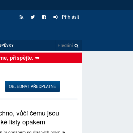
Přihlásit
SPĚVKY
, přispějte. ➥
OBJEDNAT PŘEDPLATNÉ
hno, vůči čemu jsou
ské listy opakem
ním obsahem současných novin je