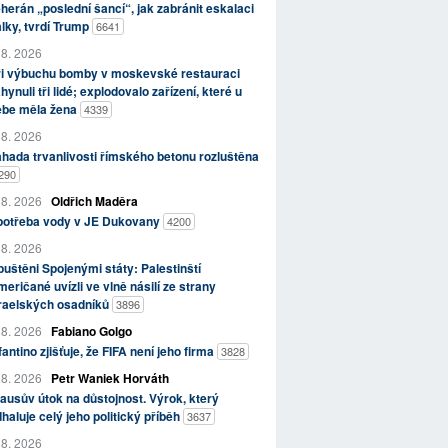
herán „poslední šancí“, jak zabránit eskalaci
lky, tvrdí Trump
6641
 8. 2026
ři výbuchu bomby v moskevské restauraci
hynuli tři lidé; explodovalo zařízení, které u
ebe měla žena
4339
 8. 2026
hada trvanlivosti římského betonu rozluštěna
290
 8. 2026
Oldřich Maděra
potřeba vody v JE Dukovany
4200
 8. 2026
uštěni Spojenými státy: Palestinští
eričané uvízli ve vlně násilí ze strany
zraelských osadníků
3896
 8. 2026
Fabiano Golgo
fantino zjišťuje, že FIFA není jeho firma
3828
 8. 2026
Petr Waniek Horváth
ausův útok na důstojnost. Výrok, který
haluje celý jeho politický příběh
3637
 8. 2026