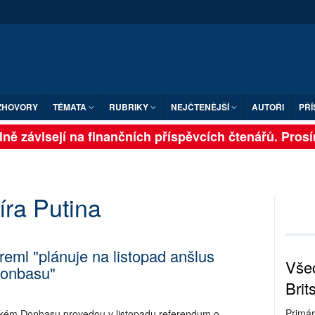
ZHOVORY
TÉMATA
RUBRIKY
NEJČTENĚJŠÍ
AUTOŘI
PŘÍ
ně závisejí na finančních příspěvcích čtenářů. Prosíme
ra Putina
reml "plánuje na listopad anšlus
Všec
onbasu"
Brit
Primár
nském Donbasu provedou v listopadu referendum o