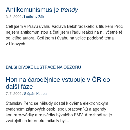
Antikomunismus je
trendy
3. 8. 2009 /
Ladislav Žák
Četl jsem v Právu úvahu Václava Bělohradského s titulkem Proč
nejsem antikomunistou a četl jsem i řadu reakcí na ni, včetně té
od jejího autora. Četl jsem i úvahu na velice podobné téma
v Lidových ...
DALŠÍ DIVOKÉ LUSTRACE NA OBZORU
Hon na čarodějnice vstupuje v ČR do
další fáze
7. 7. 2009 /
Štěpán Kotrba
Stanislav Penc se někudy dostal k dvěma elektronickým
evidencím zájmových osob, spolupracovníků a agendy
kontrarozvědky a rozvědky bývalého FMV. A rozhodl se je
zveřejnit na internetu, ačkoliv byl...