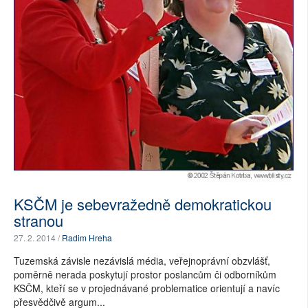
SOCIÁLNÍ SÍTĚ
RUBRIKY
PLNÁ VERZE STRÁNEK
KSČM je sebevražedně demokratickou
stranou
27. 2. 2014 /
Radim Hreha
Tuzemská závisle nezávislá média, veřejnoprávní obzvlášť,
poměrně nerada poskytují prostor poslancům či odborníkům
KSČM, kteří se v projednávané problematice orientují a navíc
přesvědčivě argum...