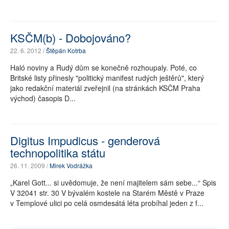
KSČM(b) - Dobojováno?
22. 6. 2012 /
Štěpán Kotrba
Haló noviny a Rudý dům se konečně rozhoupaly. Poté, co
Britské listy přinesly "politický manifest rudých ještěrů", který
jako redakční materiál zveřejnil (na stránkách KSČM Praha
východ) časopis D...
Digitus Impudicus - genderová
technopolitika státu
26. 11. 2009 /
Mirek Vodrážka
„Karel Gott... si uvědomuje, že není majitelem sám sebe...“ Spis
V 32041 str. 30 V bývalém kostele na Starém Městě v Praze
v Templové ulici po celá osmdesátá léta probíhal jeden z f...