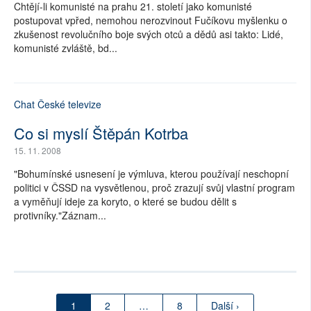
Chtějí-li komunisté na prahu 21. století jako komunisté
postupovat vpřed, nemohou nerozvinout Fučíkovu myšlenku o
zkušenost revolučního boje svých otců a dědů asi takto: Lidé,
komunisté zvláště, bd...
Chat České televize
Co si myslí Štěpán Kotrba
15. 11. 2008
"Bohumínské usnesení je výmluva, kterou používají neschopní
politici v ČSSD na vysvětlenou, proč zrazují svůj vlastní program
a vyměňují ideje za koryto, o které se budou dělit s
protivníky."Záznam...
1
2
…
8
Další ›