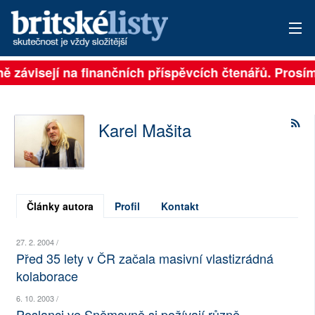
lně závisejí na finančních příspěvcích čtenářů. Prosím
PŘIHLÁSIT
AKTUÁLNÍ VYDÁNÍ
Karel Mašita
ARCHIV
ROZHOVORY
TÉMATA
Články autora
Profil
Kontakt
NEJČTENĚJŠÍ ZA 7 DNÍ
27. 2. 2004 /
Před 35 lety v ČR začala masivní vlastizrádná
AUTOŘI
kolaborace
6. 10. 2003 /
PŘÍSPĚVKY NA PROVOZ
Poslanci ve Sněmovně si požívají různě