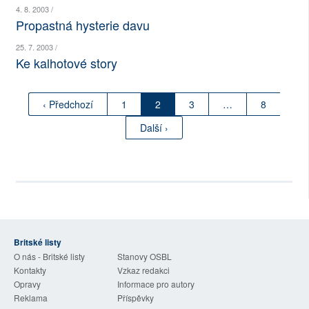
4. 8. 2003 /
Propastná hysterie davu
25. 7. 2003 /
Ke kalhotové story
‹ Předchozí
1
2
3
…
8
Další ›
Britské listy
O nás - Britské listy
Stanovy OSBL
Kontakty
Vzkaz redakci
Opravy
Informace pro autory
Reklama
Příspěvky