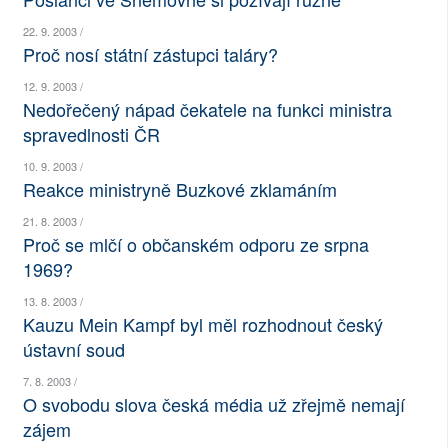
SOCIÁLNÍ SÍTĚ
22. 9. 2003 /
Proč nosí státní zástupci taláry?
RUBRIKY
12. 9. 2003 /
Nedořečený nápad čekatele na funkci ministra
PLNÁ VERZE STRÁNEK
spravedlnosti ČR
10. 9. 2003 /
Reakce ministryně Buzkové zklamáním
21. 8. 2003 /
Proč se mlčí o občanském odporu ze srpna
1969?
13. 8. 2003 /
Kauzu Mein Kampf byl měl rozhodnout český
ústavní soud
7. 8. 2003 /
O svobodu slova česká média už zřejmě nemají
zájem