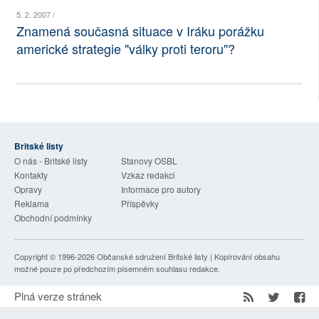
5. 2. 2007 /
SOCIÁLNÍ SÍTĚ
Znamená současná situace v Iráku porážku
americké strategie "války proti teroru"?
RUBRIKY
PLNÁ VERZE STRÁNEK
Britské listy
O nás - Britské listy
Stanovy OSBL
Kontakty
Vzkaz redakci
Opravy
Informace pro autory
Reklama
Příspěvky
Obchodní podmínky
Copyright © 1996-2026
Občanské sdružení Britské listy
| Kopírování obsahu
možné pouze po předchozím písemném souhlasu redakce.
Plná verze stránek