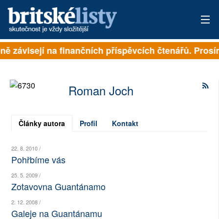
plně závisejí na finančních příspěvcích čtenářů. Prosí
PŘIHLÁSIT
AKTUÁLNÍ VYDÁNÍ
Roman Joch
ARCHIV
ROZHOVORY
Články autora
Profil
Kontakt
TÉMATA
22. 8. 2010 /
Pohřbíme vás
NEJČTENĚJŠÍ ZA 7 DNÍ
25. 5. 2009 /
Zotavovna Guantánamo
AUTOŘI
2. 12. 2008 /
PŘÍSPĚVKY NA PROVOZ
Galeje na Guantánamu