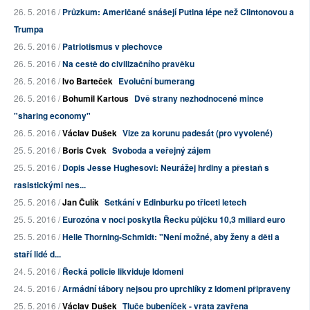
26. 5. 2016 /
Průzkum: Američané snášejí Putina lépe než Clintonovou a
Trumpa
26. 5. 2016 /
Patriotismus v plechovce
26. 5. 2016 /
Na cestě do civilizačního pravěku
26. 5. 2016 /
Ivo Barteček
Evoluční bumerang
26. 5. 2016 /
Bohumil Kartous
Dvě strany nezhodnocené mince
"sharing economy"
26. 5. 2016 /
Václav Dušek
Vize za korunu padesát (pro vyvolené)
25. 5. 2016 /
Boris Cvek
Svoboda a veřejný zájem
25. 5. 2016 /
Dopis Jesse Hughesovi: Neurážej hrdiny a přestaň s
rasistickými nes...
25. 5. 2016 /
Jan Čulík
Setkání v Edinburku po třiceti letech
25. 5. 2016 /
Eurozóna v noci poskytla Řecku půjčku 10,3 miliard euro
25. 5. 2016 /
Helle Thorning-Schmidt: "Není možné, aby ženy a děti a
staří lidé d...
24. 5. 2016 /
Řecká policie likviduje Idomeni
24. 5. 2016 /
Armádní tábory nejsou pro uprchlíky z Idomeni připraveny
25. 5. 2016 /
Václav Dušek
Tluče bubeníček - vrata zavřena