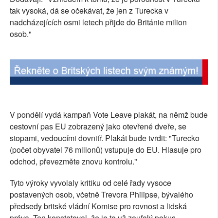
tak vysoká, dá se očekávat, že jen z Turecka v
nadcházejících osmi letech přijde do Británie milion
osob."
V pondělí vydá kampaň Vote Leave plakát, na němž bude
cestovní pas EU zobrazený jako otevřené dveře, se
stopami, vedoucími dovnitř. Plakát bude tvrdit: "Turecko
(počet obyvatel 76 milionů) vstupuje do EU. Hlasuje pro
odchod, převezměte znovu kontrolu."
Tyto výroky vyvolaly kritiku od celé řady vysoce
postavených osob, včetně Trevora Philipse, bývalého
předsedy britské vládní Komise pro rovnost a lidská
práva. Ten konstatoval, že je to už zoufalý pokus.