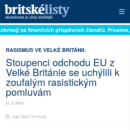
 závisejí na finančních příspěvcích čtenářů. Prosíme, 
PŘIHLÁSIT
AKTUÁLNÍ VYDÁNÍ
RASISMUS VE VELKÉ BRITÁNII:
ARCHIV
Stoupenci odchodu EU z
Velké Británie se uchýlili k
ROZHOVORY
zoufalým rasistickým
TÉMATA
pomluvám
NEJČTENĚJŠÍ ZA 7 DNÍ
21. 5. 2016
AUTOŘI
čas čtení 3 minuty
PŘÍSPĚVKY NA PROVOZ