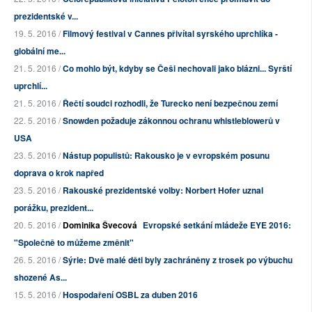
prezidentské v...
19. 5. 2016 /
Filmový festival v Cannes přivítal syrského uprchlíka -
globální me...
21. 5. 2016 /
Co mohlo být, kdyby se Češi nechovali jako blázni... Syrští
uprchlí...
21. 5. 2016 /
Řečtí soudci rozhodli, že Turecko není bezpečnou zemí
22. 5. 2016 /
Snowden požaduje zákonnou ochranu whistleblowerů v
USA
23. 5. 2016 /
Nástup populistů: Rakousko je v evropském posunu
doprava o krok napřed
23. 5. 2016 /
Rakouské prezidentské volby: Norbert Hofer uznal
porážku, prezident...
20. 5. 2016 /
Dominika Švecová
Evropské setkání mládeže EYE 2016:
"Společně to můžeme změnit"
26. 5. 2016 /
Sýrie: Dvě malé děti byly zachráněny z trosek po výbuchu
shozené As...
15. 5. 2016 /
Hospodaření OSBL za duben 2016