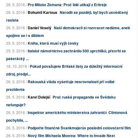
26. 5. 2016 /
Pro Miloše Zemana: Proč lidé utíkají z Eritreje
26. 5. 2016 /
Bohumil Kartous
Narodit se později, byl bych usvědčený
rasista
26. 5. 2016 /
Daniel Veselý
Naši demokracii si rozvracet nedáme, aneb
spojíme se i s ďáblem
25. 5. 2016 /
Kniha, která musí vyjít česky
25. 5. 2016 /
Italské námořnictvo zachránilo 500 uprchlíků, převrhl se
pašerácký ...
18. 10. 2016 /
Pokud považujete Britské listy za důležitý informační
zdroj, předpl...
26. 5. 2016 /
Rakouská vláda vyšetřuje nesrovnalosti při volbě
prezidenta
26. 5. 2016 /
Karel Dolejší
Proč ruská propaganda ve Švédsku
nefunguje?
26. 5. 2016 /
Inspektor amerického ministerstva zahraničí: Clintonová
pochybila, ...
26. 5. 2016 /
Podpořte finančně Švankmajerův poslední celovečerní film
26. 5. 2016 /
Nový film Michaela Moorea: Where to Invade Next