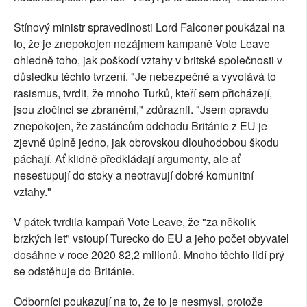
Stínový ministr spravedlnosti Lord Falconer poukázal na
to, že je znepokojen nezájmem kampaně Vote Leave
ohledně toho, jak poškodí vztahy v britské společnosti v
důsledku těchto tvrzení. "Je nebezpečné a vyvolává to
rasismus, tvrdit, že mnoho Turků, kteří sem přicházejí,
jsou zločinci se zbraněmi," zdůraznil. "Jsem opravdu
znepokojen, že zastáncům odchodu Británie z EU je
zjevně úplně jedno, jak obrovskou dlouhodobou škodu
páchají. Ať klidně předkládají argumenty, ale ať
nesestupují do stoky a neotravují dobré komunitní
vztahy."
V pátek tvrdila kampaň Vote Leave, že "za několik
brzkých let" vstoupí Turecko do EU a jeho počet obyvatel
dosáhne v roce 2020 82,2 milionů. Mnoho těchto lidí prý
se odstěhuje do Británie.
Odborníci poukazují na to, že to je nesmysl, protože