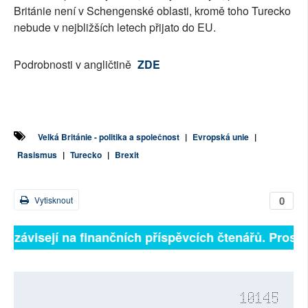
Británie není v Schengenské oblasti, kromě toho Turecko
nebude v nejbližších letech přijato do EU.
Podrobnosti v angličtině
ZDE
Velká Británie - politika a společnost
|
Evropská unie
|
Rasismus
|
Turecko
|
Brexit
0
Vytisknout
ně závisejí na finančních příspěvcích čtenářů. Prosíme
10145