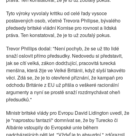
Tyto výroky vyvolaly kritiku od celé řady vysoce
postavených osob, včetně Trevora Philipse, bývalého
předsedy britské vládní Komise pro rovnost a lidská
práva. Ten konstatoval, že je to už zoufalý pokus.
Trevor Phillips dodal: "Není pochyb, že se už tito lidé
snaží oslovit přímo předsudky. Nedovedu si představit,
jak se cítí velká, zákon dodržující, pracovitá turecká
menšina, která žije ve Velké Británii, když slyší takovéto
věci. Zdá se, že je to otevřené přiznání, že kampaň pro
odchodu Británie z EU už přišla o veškeré racionální
argumenty a nyní se prostě snaží rozdmychávat oheň
předsudků."
Ministr britské vlády pro Evropu David Lidington uvedl, že
je "naprostou fantazií" domnívat se, že by Turecko či
Albánie vstoupily do Evropské unie během
nadcházejících pěti let. "Vždyť je to absurdní," zdůraznil.