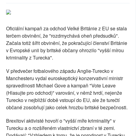
SOCIÁLNÍ SÍTĚ
RUBRIKY
Oficiální kampaň za odchod Velké Británie z EU se stala
terčem obvinění, že "rozdmychává oheň předsudků".
PLNÁ VERZE STRÁNEK
Začala totiž šířit obvinění, že pokračující členství Británie
v Evropské unii by britské občany ohrozilo "vyšší mírou
kriminality z Turecka".
V předvečer fotbalového západu Anglie-Turecko v
Manchesteru vydal euroskeptický konzervativní ministr
spravedlnosti Michael Gove a kampaň "Vote Leave
(Hlasujte pro odchod)" varování, v němž tvrdí, nejenže
Turecko v nejbližší době vstoupí do EU, ale že turečtí
občané zosobňují jako celek hrozbu britské bezpečnosti.
Brexitoví aktivisté hovoří o "vyšší míře kriminality" v
Turecku a o rozšířeném vlastnictví zbraní v té zemi.
Dodávají: "Vzhledem k tomu, že je porodnost v Turecku