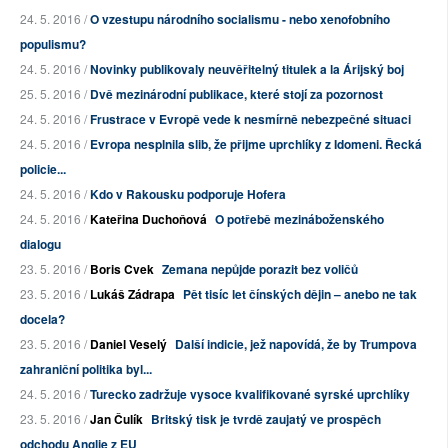
24. 5. 2016 /
O vzestupu národního socialismu - nebo xenofobního
populismu?
24. 5. 2016 /
Novinky publikovaly neuvěřitelný titulek a la Árijský boj
25. 5. 2016 /
Dvě mezinárodní publikace, které stojí za pozornost
24. 5. 2016 /
Frustrace v Evropě vede k nesmírně nebezpečné situaci
24. 5. 2016 /
Evropa nesplnila slib, že přijme uprchlíky z Idomeni. Řecká
policie...
24. 5. 2016 /
Kdo v Rakousku podporuje Hofera
24. 5. 2016 /
Kateřina Duchoňová
O potřebě mezináboženského
dialogu
23. 5. 2016 /
Boris Cvek
Zemana nepůjde porazit bez voličů
23. 5. 2016 /
Lukáš Zádrapa
Pět tisíc let čínských dějin – anebo ne tak
docela?
23. 5. 2016 /
Daniel Veselý
Další indicie, jež napovídá, že by Trumpova
zahraniční politika byl...
24. 5. 2016 /
Turecko zadržuje vysoce kvalifikované syrské uprchlíky
23. 5. 2016 /
Jan Čulík
Britský tisk je tvrdě zaujatý ve prospěch
odchodu Anglie z EU