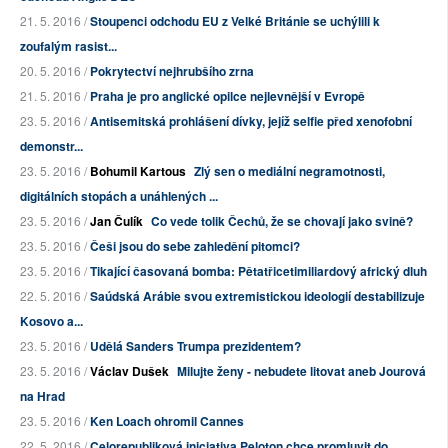
21. 5. 2016 /
Stoupenci odchodu EU z Velké Británie se uchýlili k
zoufalým rasist...
20. 5. 2016 /
Pokrytectví nejhrubšího zrna
21. 5. 2016 /
Praha je pro anglické opilce nejlevnější v Evropě
23. 5. 2016 /
Antisemitská prohlášení dívky, jejíž selfie před xenofobní
demonstr...
23. 5. 2016 /
Bohumil Kartous
Zlý sen o mediální negramotnosti,
digitálních stopách a unáhlených ...
23. 5. 2016 /
Jan Čulík
Co vede tolik Čechů, že se chovají jako svině?
23. 5. 2016 /
Češi jsou do sebe zahledění pitomci?
23. 5. 2016 /
Tikající časovaná bomba: Pětatřicetimiliardový africký dluh
22. 5. 2016 /
Saúdská Arábie svou extremistickou ideologií destabilizuje
Kosovo a...
23. 5. 2016 /
Udělá Sanders Trumpa prezidentem?
23. 5. 2016 /
Václav Dušek
Milujte ženy - nebudete litovat aneb Jourová
na Hrad
23. 5. 2016 /
Ken Loach ohromil Cannes
22. 5. 2016 /
Celorepubliková iniciativa Peloton chce promluvit do