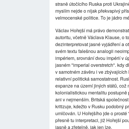
straně útočícího Ruska proti Ukraji
myslím nejde o nijak překvapivý pří
velmocenské politice. To je jádro m
Václav Hořejší má právo demonstrati
autoritu, včetně Václava Klause, o 
dezinterpretovat jasné vyjádření a ot
svém textu falešnou analogii neoimp
impériem, srovnání dvou impérií v úp
jasném "imperial overstretch". kdy
v samotném závěru i ve zbývajících 
relativní politická samostatnost. R
expanze na území jiných států, což
kolonialistickou mentalitu postupn
ani v nejmenším. Britská společnost
kritizuje, kdežto v Rusku podobný p
umlčován. U Hořejšího jde o prosté
přesně tu interpretaci, již Hořejší p
jasně a zřetelně, jak jen lze.