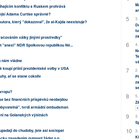
M
íhajícím konfliktu s Ruskem prohrává
an
lejší Adama Curtise správně?
3.
tora, který "dokazoval", že al-Kajda neexistuje?
Dů
tu
za
kračováním války jinými prostředky"
4.
t "anexi" NDR Spolkovou republikou Ně...
No
Te
h nám vládne
vá
 koupí příští prezidentské volby v USA
2.
hy, ať se stane cokoliv
P
za
s
Evropu?
5.
se bez finančních příspěvků neobejdou
Zá
byvatelná", tvrdí armádní ombudsman
4
vení na Golanských výšinách
3.
S
upadají do chudoby, jste asi sociopat
3.
Kl
ěcku zavedením nutnosti žádat o p...