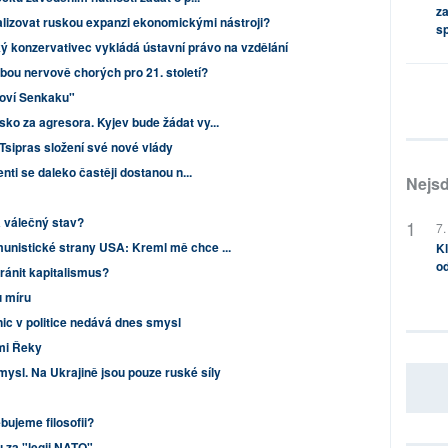
za
lizovat ruskou expanzi ekonomickými nástroji?
s
ký konzervativec vykládá ústavní právo na vzdělání
bou nervově chorých pro 21. století?
roví Senkaku"
ko za agresora. Kyjev bude žádat vy...
Tsipras složení své nové vlády
enti se daleko častěji dostanou n...
Nejsd
a válečný stav?
7.
unistické strany USA: Kreml mě chce ...
Kl
od
ránit kapitalismus?
u míru
nic v politice nedává dnes smysl
ými Řeky
mysl. Na Ukrajině jsou pouze ruské síly
ujeme filosofii?
 za "legii NATO"