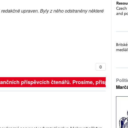
5 redakčně upraven. Byly z něho odstraněny některé
0
Polit
finančních příspěvcích čtenářů. Prosíme, přispějte. ➥
Marč