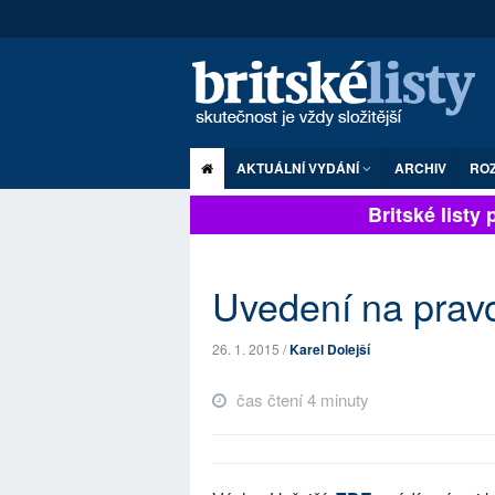
AKTUÁLNÍ VYDÁNÍ
ARCHIV
RO
Britské listy pl
Uvedení na prav
26. 1. 2015 /
Karel Dolejší
čas čtení 4 minuty