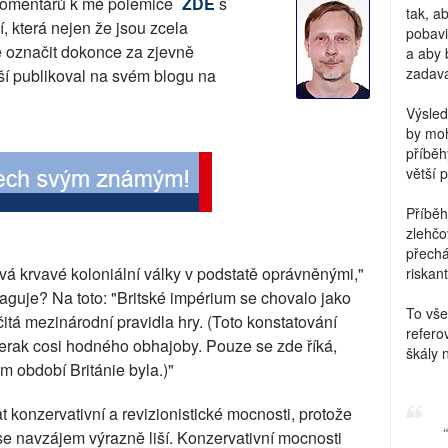
komentářů k mé polemice
ZDE
s
tak, a
í, která nejen že jsou zcela
pobavi
e označit dokonce za zjevně
a aby 
zadava
jší publikoval na svém blogu na
Výsled
by moh
příběh
větší 
Příběh
zlehčo
přechá
vá krvavé koloniální války v podstatě oprávněnými,"
riskant
eaguje? Na toto: "Britské impérium se chovalo jako
To vše
itá mezinárodní pravidla hry. (Toto konstatování
refero
terak cosi hodného obhajoby. Pouze se zde říká,
škály 
 období Británie byla.)"
t konzervativní a revizionistické mocnosti, protože
se navzájem výrazně liší. Konzervativní mocnosti