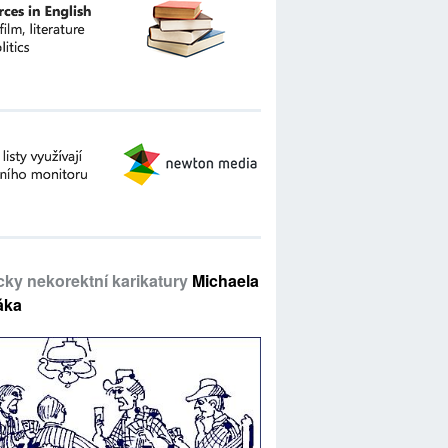
icky nekorektní karikatury
Michaela
áka