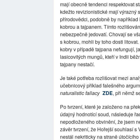
mají obecně tendenci respektovat s
kdežto revizionistické mají výrazný 
přírodovědci, podobně by například
kobrou a tajpanem. Tímto rozlišován
nebezpečně jedovatí. Chovají se vša
s kobrou, mohli by toho dosti litovat
kobry v případě tajpana nefungují, j
lasicovitých mungů, kteří v Indii běž
tajpany nestačí.
Je také potřeba rozlišovat mezi an
učebnicový příklad falešného arg
naturalistic fallacy
ZDE
, při němž s
Po tvrzení, které je založeno na př
údajný hodnotící soud, následuje řa
nepodloženého obvinění, že jsem ne
závěr tvrzení, že Hořejší souhlasí 
nestál nekriticky na straně útočícíh