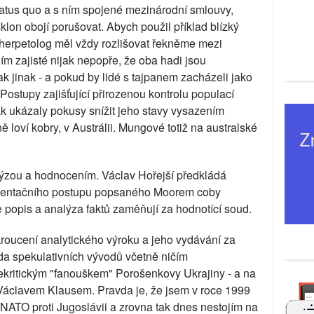
tatus quo a s ním spojené mezinárodní smlouvy,
sklon obojí porušovat. Abych použil příklad blízký
 herpetolog měl vždy rozlišovat řekněme mezi
ím zajisté nijak nepopře, že oba hadi jsou
k jinak - a pokud by lidé s tajpanem zacházeli jako
. Postupy zajišťující přirozenou kontrolu populací
ak ukázaly pokusy snížit jeho stavy vysazením
ně loví kobry, v Austrálii. Mungové totiž na australské
alýzou a hodnocením. Václav Hořejší předkládá
umentačního postupu popsaného Moorem coby
e popis a analýza faktů zaměňují za hodnotící soud.
ekroucení analytického výroku a jeho vydávání za
da spekulativních vývodů včetně ničím
kritickým "fanouškem" Porošenkovy Ukrajiny - a na
s Václavem Klausem. Pravda je, že jsem v roce 1999
o NATO proti Jugoslávii a zrovna tak dnes nestojím na