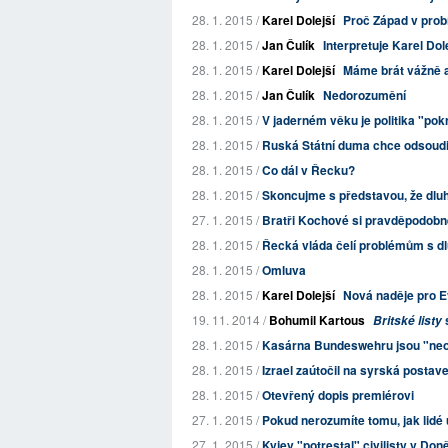
28. 1. 2015 /
Karel Dolejší
Proč Západ v prob
28. 1. 2015 /
Jan Čulík
Interpretuje Karel Do
28. 1. 2015 /
Karel Dolejší
Máme brát vážně au
28. 1. 2015 /
Jan Čulík
Nedorozumění
28. 1. 2015 /
V jaderném věku je politika "po
28. 1. 2015 /
Ruská Státní duma chce odsoudi
28. 1. 2015 /
Co dál v Řecku?
28. 1. 2015 /
Skoncujme s představou, že dlu
27. 1. 2015 /
Bratři Kochové si pravděpodobně
28. 1. 2015 /
Řecká vláda čelí problémům s dlu
28. 1. 2015 /
Omluva
28. 1. 2015 /
Karel Dolejší
Nová naděje pro 
19. 11. 2014 /
Bohumil Kartous
Britské listy
28. 1. 2015 /
Kasárna Bundeswehru jsou "neo
28. 1. 2015 /
Izrael zaútočil na syrská posta
28. 1. 2015 /
Otevřený dopis premiérovi
27. 1. 2015 /
Pokud nerozumíte tomu, jak lidé 
27. 1. 2015 /
Kyjev "potrestal" civilisty v Don