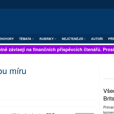
ZHOVORY
TÉMATA
RUBRIKY
NEJČTENĚJŠÍ
AUTOŘI
PŘÍ
ně závisejí na finančních příspěvcích čtenářů. Prosím
ou míru
Všec
Brit
Primár
komerc