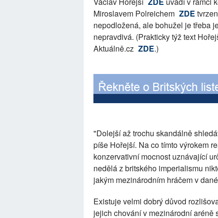
Václav Hořejší
ZDE
uvádí v rámci 
Miroslavem Polreichem
ZDE
tvrzen
nepodložená, ale bohužel je třeba j
nepravdivá. (Prakticky týž text Hoře
Aktuálně.cz
ZDE
.)
"Dolejší až trochu skandálně shledá
píše Hořejší. Na co tímto výrokem r
konzervativní mocnost uznávající urč
nedělá z britského imperialismu nik
jakým mezinárodním hráčem v daném
Existuje velmi dobrý důvod rozlišova
jejich chování v mezinárodní aréně 