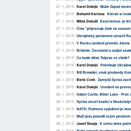
27. 1. 2015 /
Karel Dolejší
Může Západ neutra
27. 1. 2015 /
Bohumil Kartous
Kterak si čes
27. 1. 2015 /
Miloš Dokulil
Exorcismus: je léč
27. 1. 2015 /
Čína "připravuje útok na souost
27. 1. 2015 /
Ukrajinský parlament označil Rus
27. 1. 2015 /
V Řecku oznámil premiér Alexis 
27. 1. 2015 /
Británie: Černošští a asijští stud
26. 1. 2015 /
Co bude dělat Tsipras ve vládě?
26. 1. 2015 /
Karel Dolejší
Potřebuje Ukrajin
26. 1. 2015 /
Bill Browder, vnuk předsedy Kom
26. 1. 2015 /
Boris Cvek
Zamýšlí Syriza zach
26. 1. 2015 /
Karel Dolejší
Uvedení na pravo
26. 1. 2015 /
Adam Curtis: Bitter Lake - Proč 
26. 1. 2015 /
Syriza utvoří koalici s Nezávisl
26. 1. 2015 /
NATO: Putinovo vyjádření je nes
26. 1. 2015 /
Muži jsou posedlí svým penisem
26. 1. 2015 /
Josef Šmajs
K čemu dnes potřeb
26. 1. 2015 /
Putin označil ukrajinskou armádu