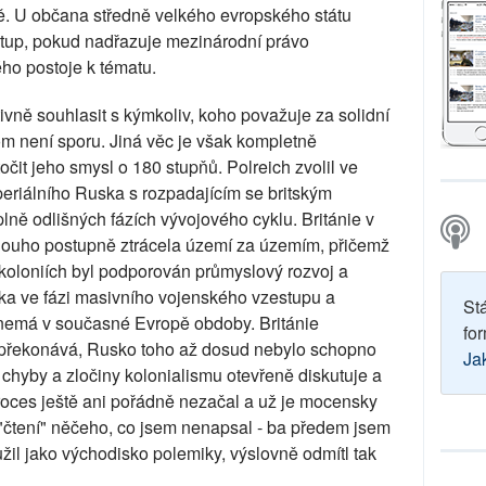
ně. U občana středně velkého evropského státu
stup, pokud nadřazuje mezinárodní právo
ého postoje k tématu.
vně souhlasit s kýmkoliv, koho považuje za solidní
tom není sporu. Jiná věc je však kompletně
očit jeho smysl o 180 stupňů. Polreich zvolil ve
eriálního Ruska s rozpadajícím se britským
lně odlišných fázích vývojového cyklu. Británie v
 dlouho postupně ztrácela území za územím, přičemž
koloniích byl podporován průmyslový rozvoj a
uska ve fázi masivního vojenského vzestupu a
St
 nemá v současné Evropě obdoby. Británie
for
ě překonává, Rusko toho až dosud nebylo schopno
Ja
 chyby a zločiny kolonialismu otevřeně diskutuje a
roces ještě ani pořádně nezačal a už je mocensky
 "čtení" něčeho, co jsem nenapsal - ba předem jsem
oužil jako východisko polemiky, výslovně odmítl tak