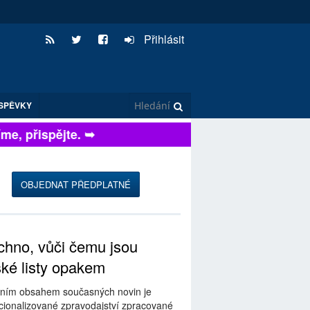
Přihlásit
SPĚVKY
e, přispějte. ➥
OBJEDNAT PŘEDPLATNÉ
hno, vůči čemu jsou
ské listy opakem
ním obsahem současných novin je
ionalizované zpravodajství zpracované