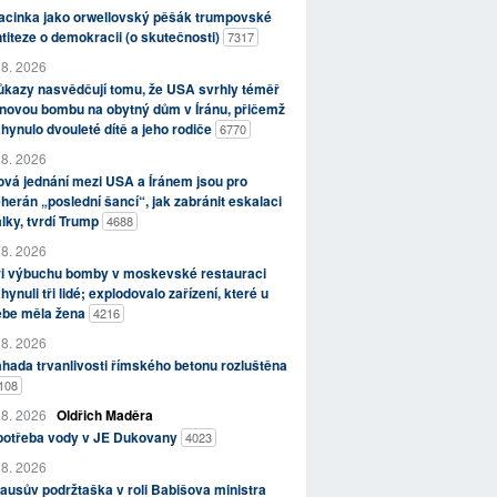
acinka jako orwellovský pěšák trumpovské
titeze o demokracii (o skutečnosti)
7317
 8. 2026
kazy nasvědčují tomu, že USA svrhly téměř
novou bombu na obytný dům v Íránu, přičemž
hynulo dvouleté dítě a jeho rodiče
6770
 8. 2026
vá jednání mezi USA a Íránem jsou pro
herán „poslední šancí“, jak zabránit eskalaci
lky, tvrdí Trump
4688
 8. 2026
ři výbuchu bomby v moskevské restauraci
hynuli tři lidé; explodovalo zařízení, které u
ebe měla žena
4216
 8. 2026
hada trvanlivosti římského betonu rozluštěna
108
 8. 2026
Oldřich Maděra
potřeba vody v JE Dukovany
4023
 8. 2026
ausův podržtaška v roli Babišova ministra