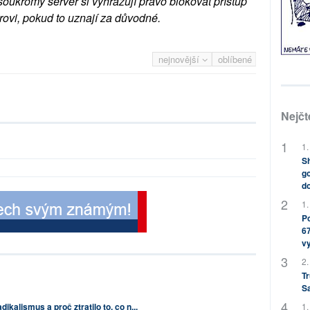
soukromý server si vyhrazují právo blokovat přístup
rovi, pokud to uznají za důvodné.
nejnovější
oblíbené
Nejčt
1.
Sh
go
do
1.
Po
67
v
2.
Tr
S
ikalismus a proč ztratilo to, co n...
1.