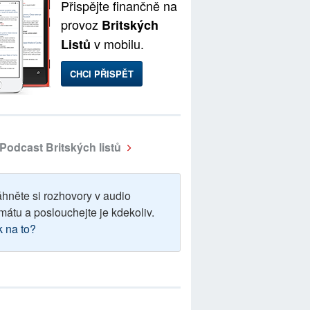
Přispějte finančně na
provoz
Britských
v mobilu.
Listů
CHCI PŘISPĚT
Podcast Britských listů
áhněte si rozhovory v audio
mátu a poslouchejte je kdekoliv.
k na to?