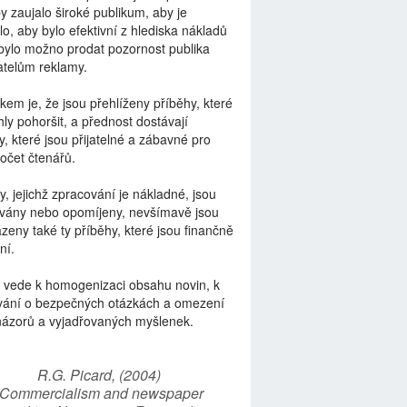
by zaujalo široké publikum, aby je
lo, aby bylo efektivní z hlediska nákladů
bylo možno prodat pozornost publika
telům reklamy.
kem je, že jsou přehlíženy příběhy, které
ly pohoršit, a přednost dostávají
y, které jsou přijatelné a zábavné pro
počet čtenářů.
y, jejichž zpracování je nákladné, jsou
vány nebo opomíjeny, nevšímavě jsou
zeny také ty příběhy, které jsou finančně
ní.
 vede k homogenizaci obsahu novin, k
vání o bezpečných otázkách a omezení
názorů a vyjadřovaných myšlenek.
R.G. Picard, (2004)
“Commercialism and newspaper