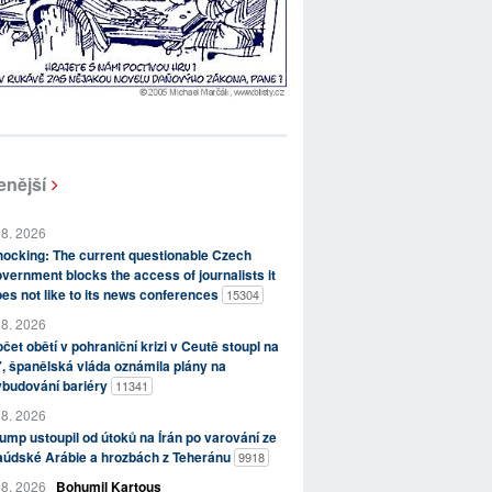
enější
 8. 2026
ocking: The current questionable Czech
vernment blocks the access of journalists it
es not like to its news conferences
15304
 8. 2026
čet obětí v pohraniční krizi v Ceutě stoupl na
, španělská vláda oznámila plány na
ybudování bariéry
11341
 8. 2026
ump ustoupil od útoků na Írán po varování ze
aúdské Arábie a hrozbách z Teheránu
9918
 8. 2026
Bohumil Kartous