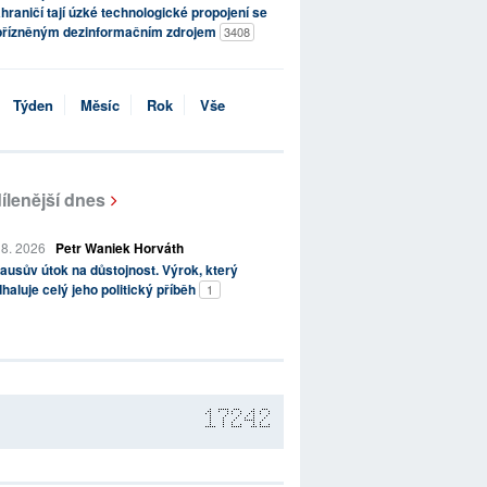
hraničí tají úzké technologické propojení se
přízněným dezinformačním zdrojem
3408
Týden
Měsíc
Rok
Vše
ílenější dnes
 8. 2026
Petr Waniek Horváth
ausův útok na důstojnost. Výrok, který
haluje celý jeho politický příběh
1
17242