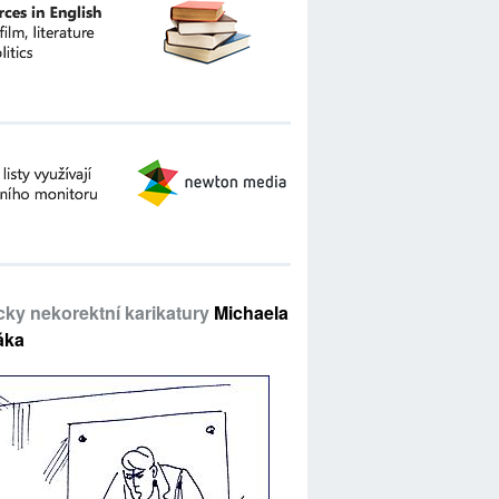
icky nekorektní karikatury
Michaela
áka