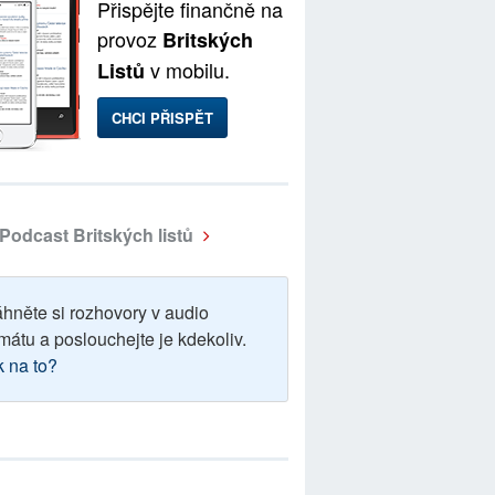
Přispějte finančně na
provoz
Britských
v mobilu.
Listů
CHCI PŘISPĚT
Podcast Britských listů
áhněte si rozhovory v audio
mátu a poslouchejte je kdekoliv.
k na to?