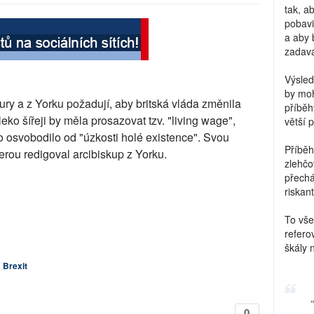
tak, a
pobavi
a aby 
zadava
Výsled
by moh
ury a z Yorku požadují, aby britská vláda změnila
příběh
leko šířeji by měla prosazovat tzv. "living wage",
větší 
 to osvobodilo od "úzkosti holé existence". Svou
Příběh
terou redigoval arcibiskup z Yorku.
zlehčo
přechá
riskant
To vše
refero
škály 
Brexit
0