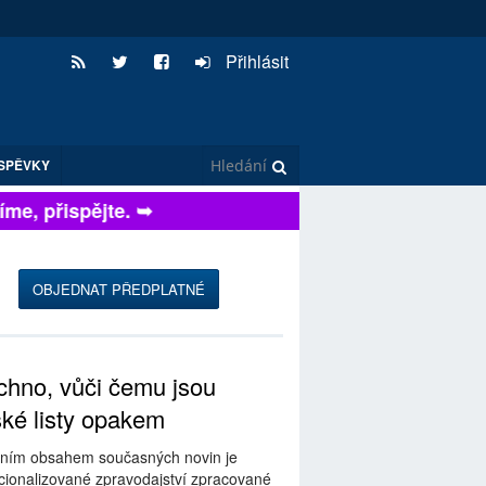
Přihlásit
SPĚVKY
e, přispějte. ➥
OBJEDNAT PŘEDPLATNÉ
hno, vůči čemu jsou
ské listy opakem
ním obsahem současných novin je
ionalizované zpravodajství zpracované