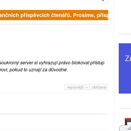
finančních příspěvcích čtenářů. Prosíme, přispějte. ➥
soukromý server si vyhrazují právo blokovat přístup
rovi, pokud to uznají za důvodné.
nejnovější
oblíbené