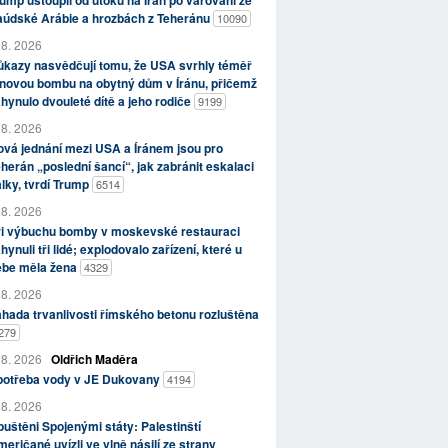
ump ustoupil od útoků na Írán po varování ze
aúdské Arábie a hrozbách z Teheránu
10090
 8. 2026
kazy nasvědčují tomu, že USA svrhly téměř
novou bombu na obytný dům v Íránu, přičemž
hynulo dvouleté dítě a jeho rodiče
9199
 8. 2026
vá jednání mezi USA a Íránem jsou pro
herán „poslední šancí“, jak zabránit eskalaci
lky, tvrdí Trump
6514
 8. 2026
ři výbuchu bomby v moskevské restauraci
hynuli tři lidé; explodovalo zařízení, které u
ebe měla žena
4329
 8. 2026
hada trvanlivosti římského betonu rozluštěna
279
 8. 2026
Oldřich Maděra
potřeba vody v JE Dukovany
4194
 8. 2026
uštěni Spojenými státy: Palestinští
eričané uvízli ve vlně násilí ze strany