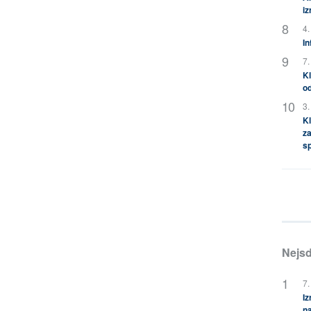
i
4.
In
7.
Kl
od
3.
Kl
za
s
Nejsd
7.
Iz
na