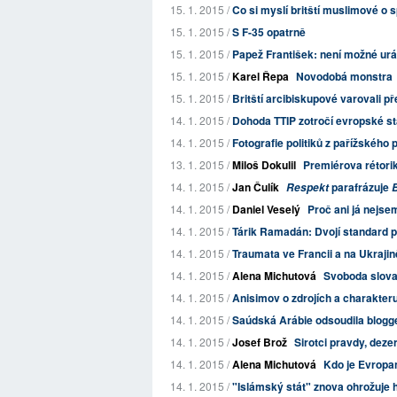
15. 1. 2015 /
Co si myslí britští muslimové o s
15. 1. 2015 /
S F-35 opatrně
15. 1. 2015 /
Papež František: není možné uráže
15. 1. 2015 /
Karel Řepa
Novodobá monstra
15. 1. 2015 /
Britští arcibiskupové varovali př
14. 1. 2015 /
Dohoda TTIP zotročí evropské st
14. 1. 2015 /
Fotografie politiků z pařížského
13. 1. 2015 /
Miloš Dokulil
Premiérova rétori
14. 1. 2015 /
Jan Čulík
parafrázuje
Respekt
B
14. 1. 2015 /
Daniel Veselý
Proč ani já nejs
14. 1. 2015 /
Tárik Ramadán: Dvojí standard 
14. 1. 2015 /
Traumata ve Francii a na Ukraji
14. 1. 2015 /
Alena Michutová
Svoboda slova
14. 1. 2015 /
Anisimov o zdrojích a charakteru
14. 1. 2015 /
Saúdská Arábie odsoudila blogg
14. 1. 2015 /
Josef Brož
Sirotci pravdy, dezert
14. 1. 2015 /
Alena Michutová
Kdo je Evropa
14. 1. 2015 /
"Islámský stát" znova ohrožuje 