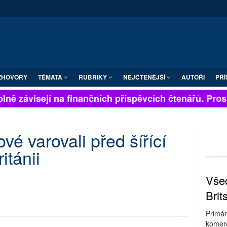
ZHOVORY
TÉMATA
RUBRIKY
NEJČTENĚJŠÍ
AUTOŘI
PŘÍ
lně závisejí na finančních příspěvcích čtenářů. Prosím
ové varovali před šířící
itánii
Všec
Brit
Primár
komerc