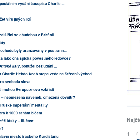
peciálním vydání časopisu Charlie ...
t víru jiných lidí
ed šířící se chudobou v Británii
áty
 pochodu byly aranžovány v postrann...
ka jako ona špička pověstného ledovce?
, bohužel bez udání ...
ritské listy
em Charlie Hebdo Aneb stopa vede na Střední východ
pro svobodu slova
ně mohou Evropu znova vzkřísit
 – neomezená navenek, omezená dovnitř?
 ruské imperiální mentality
era k 1000 ranám bičem
Nejčt
éři lásky – III. část
n?
2.
hlavní město iráckého Kurdistánu