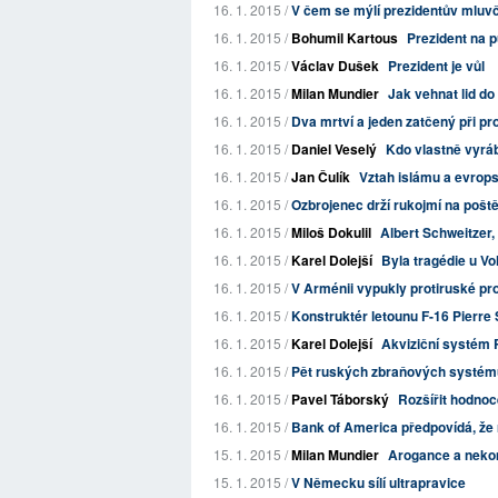
16. 1. 2015 /
V čem se mýlí prezidentův mluv
16. 1. 2015 /
Bohumil Kartous
Prezident na p
16. 1. 2015 /
Václav Dušek
Prezident je vůl
16. 1. 2015 /
Milan Mundier
Jak vehnat lid do
16. 1. 2015 /
Dva mrtví a jeden zatčený při pr
16. 1. 2015 /
Daniel Veselý
Kdo vlastně vyráb
16. 1. 2015 /
Jan Čulík
Vztah islámu a evrops
16. 1. 2015 /
Ozbrojenec drží rukojmí na pošt
16. 1. 2015 /
Miloš Dokulil
Albert Schweitzer, 
16. 1. 2015 /
Karel Dolejší
Byla tragédie u V
16. 1. 2015 /
V Arménii vypukly protiruské pr
16. 1. 2015 /
Konstruktér letounu F-16 Pierre S
16. 1. 2015 /
Karel Dolejší
Akviziční systém 
16. 1. 2015 /
Pět ruských zbraňových systémů
16. 1. 2015 /
Pavel Táborský
Rozšířit hodnoc
16. 1. 2015 /
Bank of America předpovídá, že r
15. 1. 2015 /
Milan Mundier
Arogance a nekom
15. 1. 2015 /
V Německu sílí ultrapravice