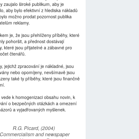
by zaujalo široké publikum, aby je
lo, aby bylo efektivní z hlediska nákladů
bylo možno prodat pozornost publika
telům reklamy.
kem je, že jsou přehlíženy příběhy, které
ly pohoršit, a přednost dostávají
y, které jsou přijatelné a zábavné pro
počet čtenářů.
y, jejichž zpracování je nákladné, jsou
vány nebo opomíjeny, nevšímavě jsou
zeny také ty příběhy, které jsou finančně
ní.
 vede k homogenizaci obsahu novin, k
vání o bezpečných otázkách a omezení
názorů a vyjadřovaných myšlenek.
R.G. Picard, (2004)
“Commercialism and newspaper