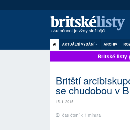
AKTUÁLNÍ VYDÁNÍ
ARCHIV
RO
Britské listy p
Britští arcibiskup
se chudobou v Br
15. 1. 2015
čas čtení < 1 minuta