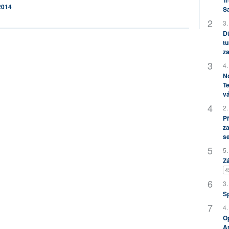
Tr
2014
S
3.
Dů
tu
za
4.
No
Te
vá
2.
P
za
s
5.
Zá
4
3.
S
4.
Op
Am