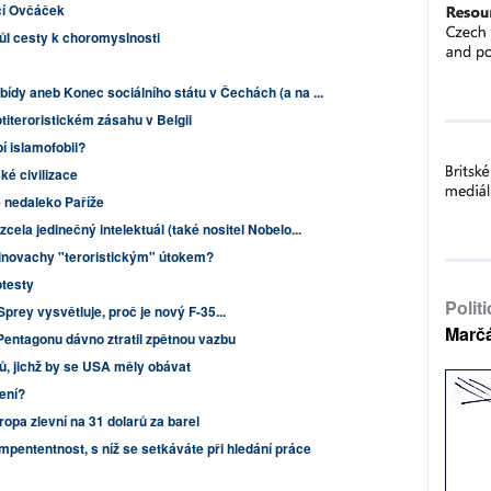
čí Ovčáček
ůl cesty k choromyslnosti
 bídy aneb Konec sociálního státu v Čechách (a na ...
otiteroristickém zásahu v Belgii
í islamofobii?
ké civilizace
ě nedaleko Paříže
zcela jedinečný intelektuál (také nositel Nobelo...
olnovachy "teroristickým" útokem?
otesty
Polit
prey vysvětluje, proč je nový F-35...
Marč
Pentagonu dávno ztratil zpětnou vazbu
, jichž by se USA měly obávat
ení?
opa zlevní na 31 dolarů za barel
pententnost, s níž se setkáváte při hledání práce