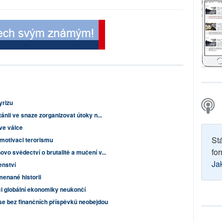
yrizu
ánii ve snaze zorganizovat útoky n...
ve válce
St
 motivaci terorismu
for
vo svědectví o brutalitě a mučení v...
Ja
enství
menané historii
i globální ekonomiky neukončí
se bez finančních příspěvků neobejdou