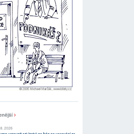
enější
 8. 2026