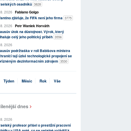
zraelských osadníků
3828
 8. 2026
Fabiano Golgo
fantino zjišťuje, že FIFA není jeho firma
3775
 8. 2026
Petr Waniek Horváth
ausův útok na důstojnost. Výrok, který
haluje celý jeho politický příběh
3556
 8. 2026
ausův podržtaška v roli Babišova ministra
hraničí tají úzké technologické propojení se
přízněným dezinformačním zdrojem
3530
Týden
Měsíc
Rok
Vše
ílenější dnes
 8. 2026
raelský profesor přišel o prestižní pracovní
bídku v USA poté, co se veřejně vyjádřil k