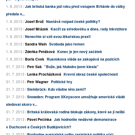
1. 8. 2013 /
Jak britská banka půl roku před vstupem Británie do války
předala n...
1. 8. 2013 /
Josef Brož
Nastává rozpad české politiky?
1. 8. 2013 /
Josef Mrázek
Kacíři za středověku a dnes, rady inkvizitora
1. 8. 2013 /
Nenechte si vzít svou lékařskou praxi!
1. 8. 2013 /
Sandra Wain
Svoboda jako řemen
1. 8. 2013 /
Zdeňka Petáková
Konec je jen nový začátek
1. 8. 2013 /
Boris Cvek
Rusnokova vláda se zakopává na pozicích
31. 7. 2013 /
Petr Sak
"Bože, jak hluboko jsem klesla"
31. 7. 2013 /
Lenka Procházková
Krevní obraz české společnosti
31. 7. 2013 /
Petr Wagner
Politické hry
31. 7. 2013 /
Steinbrück: Kdo vládne této zemi?
31. 7. 2013 /
Snowden: Program XKeyscore umožňuje americké vládě
sledovat skoro v...
31. 7. 2013 /
Britská královská rodina blokuje zákony, které se jí nelíbí
31. 7. 2013 /
Pavel Pečínka
Jak hodnotíte nedávné demonstrace
v Duchcově a Českých Budějovicích?
31. 7. 2013 /
Rozhodne australské volby rasistická politika vůči