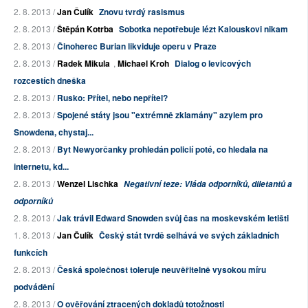
2. 8. 2013 /
Jan Čulík
Znovu tvrdý rasismus
2. 8. 2013 /
Štěpán Kotrba
Sobotka nepotřebuje lézt Kalouskovi nikam
2. 8. 2013 /
Činoherec Burian likviduje operu v Praze
2. 8. 2013 /
Radek Mikula
,
Michael Kroh
Dialog o levicových
rozcestích dneška
2. 8. 2013 /
Rusko: Přítel, nebo nepřítel?
2. 8. 2013 /
Spojené státy jsou "extrémně zklamány" azylem pro
Snowdena, chystaj...
2. 8. 2013 /
Byt Newyorčanky prohledán policií poté, co hledala na
internetu, kd...
2. 8. 2013 /
Wenzel Lischka
Negativní teze: Vláda odporníků, diletantů a
odporníků
2. 8. 2013 /
Jak trávil Edward Snowden svůj čas na moskevském letišti
1. 8. 2013 /
Jan Čulík
Český stát tvrdě selhává ve svých základních
funkcích
2. 8. 2013 /
Česká společnost toleruje neuvěřitelně vysokou míru
podvádění
2. 8. 2013 /
O ověřování ztracených dokladů totožnosti