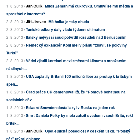
1. 8. 2013 /
Jan Čulík
Miloš Zeman má cukrovku. Omluví se mu média a
sprosťáci z internetu?
2. 8. 2013 /
Jiří Jírovec
Má holka je taky chudá
2. 8. 2013 /
Tuniské odbory daly vládě týdenní ultimátum
2. 8. 2013 /
Italský nejvyšší soud potvrdil rozsudek nad Berlusconim
2. 8. 2013 /
Německý exkancléř Kohl měl v plánu "zbavit se poloviny
Turků"
2. 8. 2013 /
Vědci zjistili korelaci mezi změnami klimatu a množstvím
násilných ...
1. 8. 2013 /
USA zaplatily Británii 100 milionů liber za přístup k britským
špeh...
1. 8. 2013 /
Úřad práce ČR dementoval lži, že "Romové bohatnou na
sociálních dáv...
1. 8. 2013 /
Edward Snowden dostal azyl v Rusku na jeden rok
1. 8. 2013 /
Smrt Daniela Pelky by měla zatížit svědomí všech Britů, řekl
britsk...
1. 8. 2013 /
Jan Čulík
Opět etnická posedlost v českém tisku: "Polský
pár" utýral chlapce