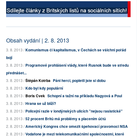
Obsah vydání | 2. 8. 2013
3. 8. 2013 /
Komunismus či kapitalismus, v Čechách se všichni pořád
bojí
3. 8. 2013 /
Programové prohlášení vlády, které Rusnok bude ve středu
přednášet...
3. 8. 2013 /
Štěpán Kotrba
Páni herci, popletli jste si dobu
3. 8. 2013 /
Kdo byl kdy populární
3. 8. 2013 /
Boris Cvek
Schopní a tažní na příkladu Nagyová a Poul
3. 8. 2013 /
Hrana se už blíží?
3. 8. 2013 /
Policejní razie v londýnských ulicích "nejsou rasistické"
3. 8. 2013 /
52 procent Britů má problémy s placením účtů
2. 8. 2013 /
Americký Kongres chce omezit špehovací pravomoci NSA
2. 8. 2013 /
Vodafone je mezi telekomunikačními společnostmi, které