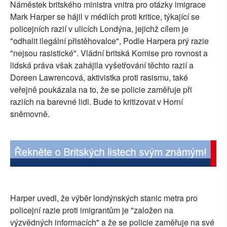
Náměstek britského ministra vnitra pro otázky imigrace
SOCIÁLNÍ SÍTĚ
Mark Harper se hájil v médiích proti kritice, týkající se
policejních razií v ulicích Londýna, jejichž cílem je
RUBRIKY
"odhalit ilegální přistěhovalce", Podle Harpera prý razie
"nejsou rasistické". Vládní britská Komise pro rovnost a
PLNÁ VERZE STRÁNEK
lidská práva však zahájila vyšetřování těchto razií a
Doreen Lawrencová, aktivistka proti rasismu, také
veřejně poukázala na to, že se policie zaměřuje při
raziích na barevné lidi. Bude to kritizovat v Horní
sněmovně.
Harper uvedl, že výběr londýnských stanic metra pro
policejní razie proti imigrantům je "založen na
výzvědných informacích" a že se policie zaměřuje na své