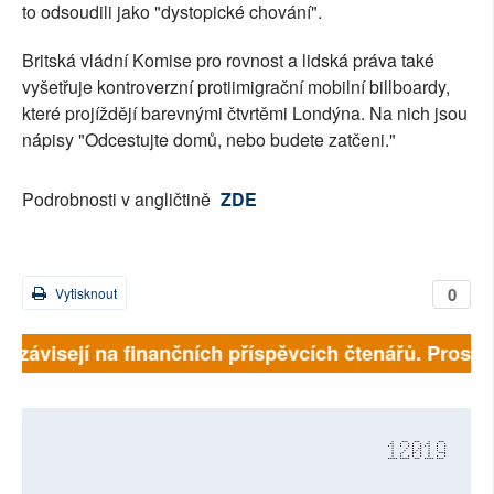
to odsoudili jako "dystopické chování".
Britská vládní Komise pro rovnost a lidská práva také
vyšetřuje kontroverzní protiimigrační mobilní billboardy,
které projíždějí barevnými čtvrtěmi Londýna. Na nich jsou
nápisy "Odcestujte domů, nebo budete zatčeni."
Podrobnosti v angličtině
ZDE
0
Vytisknout
ně závisejí na finančních příspěvcích čtenářů. Prosíme
12019