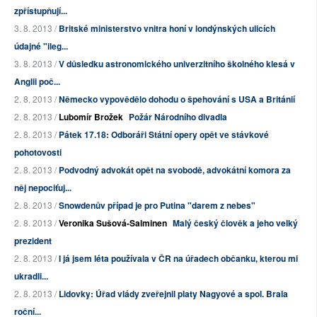
zpřístupňují...
3. 8. 2013 /
Britské ministerstvo vnitra honí v londýnských ulicích
údajné "ileg...
3. 8. 2013 /
V důsledku astronomického univerzitního školného klesá v
Anglii poč...
2. 8. 2013 /
Německo vypovědělo dohodu o špehování s USA a Británií
2. 8. 2013 /
Lubomír Brožek
Požár Národního divadla
2. 8. 2013 /
Pátek 17.18: Odboráři Státní opery opět ve stávkové
pohotovosti
2. 8. 2013 /
Podvodný advokát opět na svobodě, advokátní komora za
něj nepociťuj...
2. 8. 2013 /
Snowdenův případ je pro Putina "darem z nebes"
2. 8. 2013 /
Veronika Sušová-Salminen
Malý český člověk a jeho velký
prezident
2. 8. 2013 /
I já jsem léta používala v ČR na úřadech občanku, kterou mi
ukradli...
2. 8. 2013 /
Lidovky: Úřad vlády zveřejnil platy Nagyové a spol. Brala
roční...