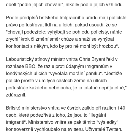
oběti "podle jejich chování", nikoliv podle jejich vzhledu.
Podle předpisů britského imigračního úřadu mají policisté
právo perlustrovat lidi na ulicích, pokud usoudí, že se
"chovají podezřele: vyhýbají se pohledu policisty, náhle
zrychlí krok či změní směr chůze a snaží se vyhýbat
konfrontaci s někým, kdo by pro ně mohl být hrozbou".
Labouristický stínový ministr vnitra Chris Bryant řekl v
rozhlase BBC, že razie proti údajným imigrantům v
londýnských ulicích "vyvolala morální paniku". "Jestliže
policie prostě v určitých částech země na ulicích
perlustruje každého nebělocha, je to totálně nepřijatelné,"
zdůraznil.
Britské ministerstvo vnitra ve čtvrtek zatklo při raziích 140
osob, které podezřívá z toho, že jsou to "ilegální
imigranti". Ministerstvo vnitra se pak těmito "výsledky"
kontroverzně vychloubalo na twitteru. Uživatelé Twitteru