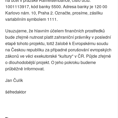
na účet v pražské Raiffeisenbance, číslo účtu:
1001113917, kód banky 5500. Adresa banky je 120 00
Karlovo nám. 10, Praha 2. Označte, prosíme, zásilku
variabilním symbolem 1111.
Usuzujeme, že hlavním účelem finančních prostředků
bude zřejmě nutnost platit zahraniční právníky v poslední
etapě tohoto projektu, totiž žalobě k Evropskému soudu
na Českou republiku za případné porušování evropských
zákonů ve věci exekutorské "kultury" v ČR. Půjde zřejmě
o dlouhodobější projekt. O jeho pokroku budeme
průběžně informovat.
Jan Čulík
šéfredaktor