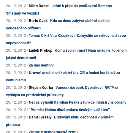
20. 12. 2012 /
Milan Daniel
Ještě k případu ponižování Romana
Smetany ve věznici
20. 12. 2012 /
Boris Cvek
Kdo se dnes zabývá oběťmi zločinů
současného režimu?
20. 12. 2012 /
Tomáš Cikrt Vítu Klusákovi: Zamýšlíte se někdy nad svou
odpovědností?
20. 12. 2012 /
Luděk Prokop
Komu zvoní hrana? Nám snad ne, to jenom
jakési demokracii
20. 12. 2012 /
Za nás nemluví!
20. 12. 2012 /
Úroveň dnešního školství je v ČR o hodně horší než za
komunismu
20. 12. 2012 /
Štěpán Kotrba
Vánoční dáreček Dvořákovi: RRTV si
vyšlápla na předvolební průzkumy
20. 12. 2012 /
Nečas vyhodil Karolinu Peake z funkce ministryně obrany
20. 12. 2012 /
"Premiér Nečas dluží omluvu českým vojákům"
20. 12. 2012 /
Daniel Veselý
Budování kultu osobnosti v přímém
přenosu
20. 12. 2012 /
Žijeme v demokratické zemi?