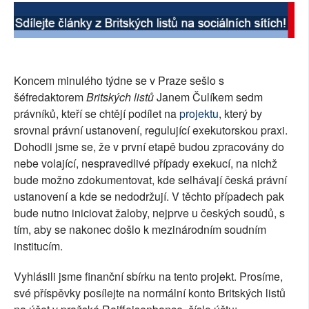
SOCIÁLNÍ SÍTĚ
RUBRIKY
Koncem minulého týdne se v Praze sešlo s
PLNÁ VERZE STRÁNEK
šéfredaktorem
Britských listů
Janem Čulíkem sedm
právníků, kteří se chtějí podílet na
projektu
, který by
srovnal právní ustanovení, regulující exekutorskou praxi.
Dohodli jsme se, že v první etapě budou zpracovány do
nebe volající, nespravedlivé případy exekucí, na nichž
bude možno zdokumentovat, kde selhávají česká právní
ustanovení a kde se nedodržují. V těchto případech pak
bude nutno iniciovat žaloby, nejprve u českých soudů, s
tím, aby se nakonec došlo k mezinárodním soudním
institucím.
Vyhlásili jsme finanční sbírku na tento projekt. Prosíme,
své příspěvky posílejte na normální konto Britských listů