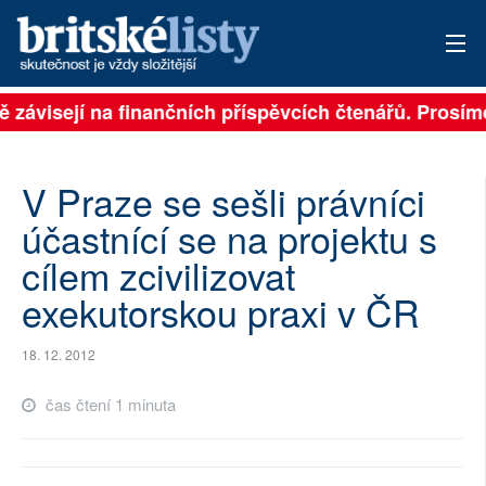
ě závisejí na finančních příspěvcích čtenářů. Prosíme
PŘIHLÁSIT
AKTUÁLNÍ VYDÁNÍ
V Praze se sešli právníci
ARCHIV
účastnící se na projektu s
cílem zcivilizovat
ROZHOVORY
exekutorskou praxi v ČR
TÉMATA
18. 12. 2012
NEJČTENĚJŠÍ ZA 7 DNÍ
čas čtení 1 minuta
AUTOŘI
PŘÍSPĚVKY NA PROVOZ