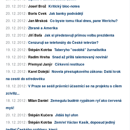
20. 12. 2012 /
Josef Brož
Kritický bloc-notes
20. 12. 2012 /
Boris Cvek
Jak banky podvádějí
20. 12. 2012 /
Jan Mrskoš
Co byste tomu říkal dnes, pane Werichu?
20. 12. 2012 /
Zbraně a Amerika
20. 12. 2012 /
Jiří Baťa
Jak si představuji přímou volbu prezidenta
20. 12. 2012 /
Cenzurují se telefonáty do České televize?
19. 12. 2012 /
Štěpán Kotrba
Taberyho "osobitá" žurnalistika
19. 12. 2012 /
Radim Hreha
Snad až příliš talentovaný novinář
19. 12. 2012 /
Přemysl Janýr
Církevní restituce
19. 12. 2012 /
Karel Dolejší
Novela přestupkového zákona: Další krok
na cestě do středověku
18. 12. 2012 /
V Praze se sešli právníci účastnící se na projektu s cílem
zciviliz...
18. 12. 2012 /
Milan Daniel
Zemegulu budětě rypákom ryť ako červená
myš!
20. 12. 2012 /
Štěpán Kučera
Jidáš byl ufon
19. 12. 2012 /
Štěpán Kotrba
Zemřel Václav Kasík, doposud jediný
ředitel Českého rozhlasu, který...