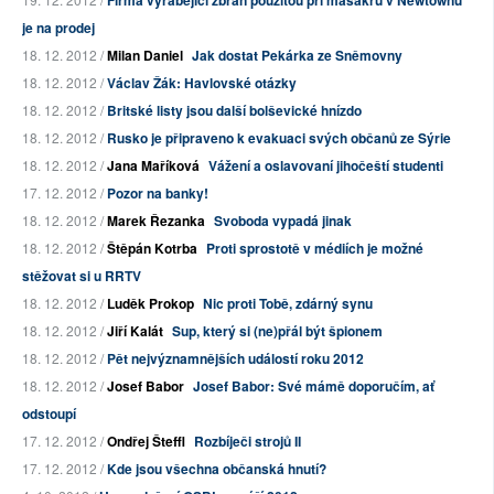
Firma vyrábějící zbraň použitou při masakru v Newtownu
je na prodej
18. 12. 2012 /
Milan Daniel
Jak dostat Pekárka ze Sněmovny
18. 12. 2012 /
Václav Žák: Havlovské otázky
18. 12. 2012 /
Britské listy jsou další bolševické hnízdo
18. 12. 2012 /
Rusko je připraveno k evakuaci svých občanů ze Sýrie
18. 12. 2012 /
Jana Maříková
Vážení a oslavovaní jihočeští studenti
17. 12. 2012 /
Pozor na banky!
18. 12. 2012 /
Marek Řezanka
Svoboda vypadá jinak
18. 12. 2012 /
Štěpán Kotrba
Proti sprostotě v médiích je možné
stěžovat si u RRTV
18. 12. 2012 /
Luděk Prokop
Nic proti Tobě, zdárný synu
18. 12. 2012 /
Jiří Kalát
Sup, který si (ne)přál být špionem
18. 12. 2012 /
Pět nejvýznamnějších událostí roku 2012
18. 12. 2012 /
Josef Babor
Josef Babor: Své mámě doporučím, ať
odstoupí
17. 12. 2012 /
Ondřej Šteffl
Rozbíječi strojů II
17. 12. 2012 /
Kde jsou všechna občanská hnutí?