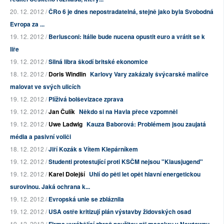
20. 12. 2012 /
ČRo 6 je dnes nepostradatelná, stejně jako byla Svobodná
Evropa za ...
19. 12. 2012 /
Berlusconi: Itálie bude nucena opustit euro a vrátit se k
liře
19. 12. 2012 /
Silná libra škodí britské ekonomice
18. 12. 2012 /
Doris Windlin
Karlovy Vary zakázaly švýcarské malířce
malovat ve svých ulicích
19. 12. 2012 /
Plíživá bolševizace zprava
19. 12. 2012 /
Jan Čulík
Někdo si na Havla přece vzpomněl
19. 12. 2012 /
Uwe Ladwig
Kauza Baborová: Problémem jsou zaujatá
média a pasivní voliči
18. 12. 2012 /
Jiří Kozák s Vítem Klepárníkem
19. 12. 2012 /
Studenti protestující proti KSČM nejsou "Klausjugend"
19. 12. 2012 /
Karel Dolejší
Uhlí do pěti let opět hlavní energetickou
surovinou. Jaká ochrana k...
19. 12. 2012 /
Evropská unie se zbláznila
19. 12. 2012 /
USA ostře kritizují plán výstavby židovských osad
19. 12. 2012 /