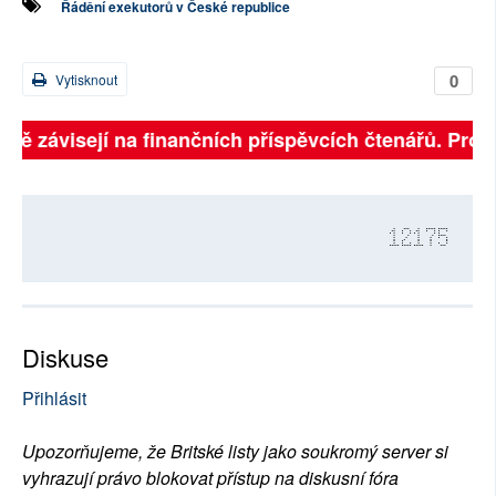
Řádění exekutorů v České republice
0
Vytisknout
plně závisejí na finančních příspěvcích čtenářů. Prosí
12175
Diskuse
Přihlásit
Upozorňujeme, že Britské listy jako soukromý server si
vyhrazují právo blokovat přístup na diskusní fóra