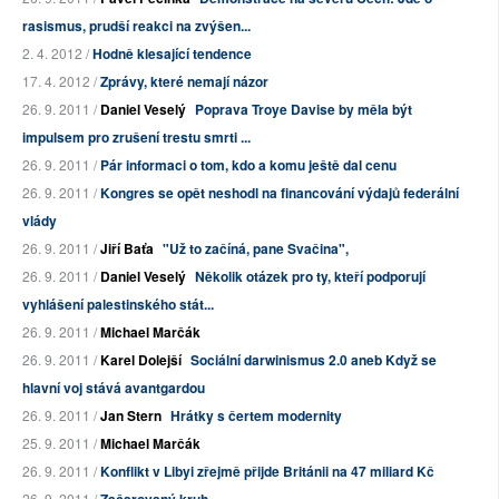
rasismus, prudší reakci na zvýšen...
2. 4. 2012 /
Hodně klesající tendence
17. 4. 2012 /
Zprávy, které nemají názor
26. 9. 2011 /
Daniel Veselý
Poprava Troye Davise by měla být
impulsem pro zrušení trestu smrti ...
26. 9. 2011 /
Pár informaci o tom, kdo a komu ještě dal cenu
26. 9. 2011 /
Kongres se opět neshodl na financování výdajů federální
vlády
26. 9. 2011 /
Jiří Baťa
"Už to začíná, pane Svačina",
26. 9. 2011 /
Daniel Veselý
Několik otázek pro ty, kteří podporují
vyhlášení palestinského stát...
26. 9. 2011 /
Michael Marčák
26. 9. 2011 /
Karel Dolejší
Sociální darwinismus 2.0 aneb Když se
hlavní voj stává avantgardou
26. 9. 2011 /
Jan Stern
Hrátky s čertem modernity
25. 9. 2011 /
Michael Marčák
26. 9. 2011 /
Konflikt v Libyi zřejmě přijde Británii na 47 miliard Kč
26. 9. 2011 /