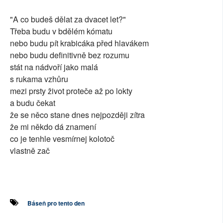
SOCIÁLNÍ SÍTĚ
"A co budeš dělat za dvacet let?"
Třeba budu v bdělém kómatu
RUBRIKY
nebo budu pít krabicáka před hlavákem
nebo budu definitivně bez rozumu
PLNÁ VERZE STRÁNEK
stát na nádvoří jako malá
s rukama vzhůru
mezi prsty život proteče až po lokty
a budu čekat
že se něco stane dnes nejpozději zítra
že mi někdo dá znamení
co je tenhle vesmírnej kolotoč
vlastně zač
Báseň pro tento den