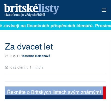
ně závisejí na finančních příspěvcích čtenářů. Prosíme
PŘIHLÁSIT
AKTUÁLNÍ VYDÁNÍ
Za dvacet let
ARCHIV
26. 9. 2011 /
Kateřina Bolechová
ROZHOVORY
čas čtení < 1 minuta
TÉMATA
NEJČTENĚJŠÍ ZA 7 DNÍ
AUTOŘI
PŘÍSPĚVKY NA PROVOZ