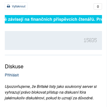
0
Vytisknout
plně závisejí na finančních příspěvcích čtenářů. Prosí
15035
Diskuse
Přihlásit
Upozorňujeme, že Britské listy jako soukromý server si
vyhrazují právo blokovat přístup na diskusní fóra
jakémukoliv diskutérovi, pokud to uznají za důvodné.