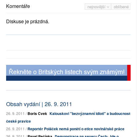
Komentáře
nejnovější
oblíbené
Diskuse je prázdná.
Obsah vydání | 26. 9. 2011
26. 9. 2011 /
Boris Cvek
Kalouskovi "bezvýznamní idioti" a budoucnost
české pravice
26. 9. 2011 /
Reportér Poláček nemá ponětí o etice novinářské práce
26. 9. 2011 /
Pavel Pečínka
Demonstrace na severu Čech: Jde o