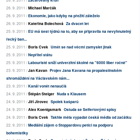
Začarovaný kruh
26. 9. 2011 /
Michael Marčák
26. 9. 2011 /
Ekonomie, jako kdyby na přežití záleželo
26. 9. 2011 /
Kateřina Bolechová
Za dvacet let
25. 9. 2011 /
EU má šest týdnů na to, aby se připravila na nevyhnutelný
řecký ban...
25. 9. 2011 /
Boris Cvek
Umět se nad věcmi zamyslet jinak
25. 9. 2011 /
Nepřítel státu
25. 9. 2011 /
Labouristé sníží univerzitní školné na "6000 liber ročně"
23. 9. 2011 /
Jan Kavan
Projev Jana Kavana na propalestinském
shromáždění na Václavském nám...
23. 9. 2011 /
Kanál vonět nenaučíš
24. 9. 2011 /
Štěpán Steiger
Nuda s Klausem
24. 9. 2011 /
Jiří Jírovec
Spolek kašparů
24. 9. 2011 /
Alex Koenigsmark
Ostuda se Seifertovými spisy
24. 9. 2011 /
Boris Cvek
Takhle měla vypadat česká média od začátku
22. 9. 2011 /
Mediální zájem o Stoppardovu petici na podporu
bohemistiky