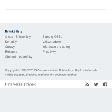
SOCIÁLNÍ SÍTĚ
RUBRIKY
PLNÁ VERZE STRÁNEK
Britské listy
O nás - Britské listy
Stanovy OSBL
Kontakty
Vzkaz redakci
Opravy
Informace pro autory
Reklama
Příspěvky
Obchodní podmínky
Copyright © 1996-2026
Občanské sdružení Britské listy
| Kopírování obsahu
možné pouze po předchozím písemném souhlasu redakce.
Plná verze stránek